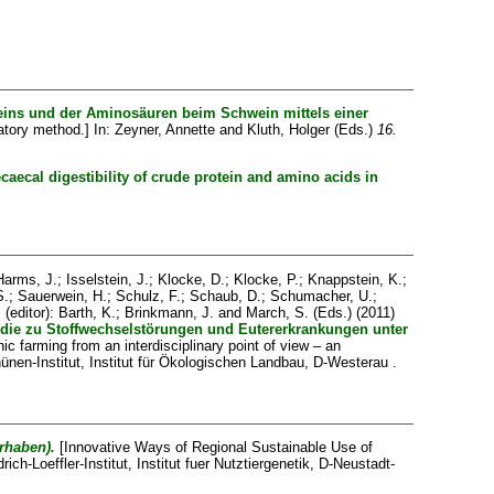
eins und der Aminosäuren beim Schwein mittels einer
atory method.] In:
Zeyner, Annette
and
Kluth, Holger
(Eds.)
16.
aecal digestibility of crude protein and amino acids in
Harms, J.
;
Isselstein, J.
;
Klocke, D.
;
Klocke, P.
;
Knappstein, K.
;
S.
;
Sauerwein, H.
;
Schulz, F.
;
Schaub, D.
;
Schumacher, U.
;
.
(editor):
Barth, K.
;
Brinkmann, J.
and
March, S.
(Eds.) (2011)
tudie zu Stoffwechselstörungen und Eutererkrankungen unter
c farming from an interdisciplinary point of view – an
ünen-Institut, Institut für Ökologischen Landbau, D-Westerau .
rhaben).
[Innovative Ways of Regional Sustainable Use of
drich-Loeffler-Institut, Institut fuer Nutztiergenetik, D-Neustadt-