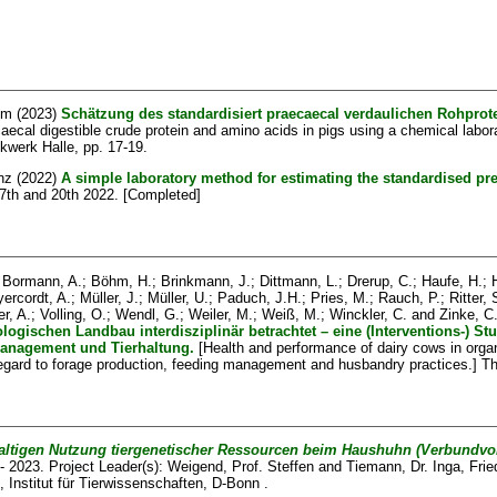
um
(2023)
Schätzung des standardisiert praecaecal verdaulichen Rohprot
aecal digestible crude protein and amino acids in pigs using a chemical labor
kwerk Halle, pp. 17-19.
nz
(2022)
A simple laboratory method for estimating the standardised prec
7th and 20th 2022. [Completed]
;
Bormann, A.
;
Böhm, H.
;
Brinkmann, J.
;
Dittmann, L.
;
Drerup, C.
;
Haufe, H.
;
ercordt, A.
;
Müller, J.
;
Müller, U.
;
Paduch, J.H.
;
Pries, M.
;
Rauch, P.
;
Ritter, 
er, A.
;
Volling, O.
;
Wendl, G.
;
Weiler, M.
;
Weiß, M.
;
Winckler, C.
and
Zinke, C
ogischen Landbau interdisziplinär betrachtet – eine (Interventions-) S
anagement und Tierhaltung.
[Health and performance of dairy cows in organi
 regard to forage production, feeding management and husbandry practices.] Th
altigen Nutzung tiergenetischer Ressourcen beim Haushuhn (Verbundvo
 2023. Project Leader(s):
Weigend, Prof. Steffen
and
Tiemann, Dr. Inga
, Frie
 Institut für Tierwissenschaften, D-Bonn .