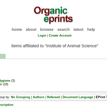
home
about
browse
search
latest
help
Login
|
Create Account
Items affiliated to "Institute of Animal Science"
Hygiene
(3)
on
(18)
oup by:
No Grouping
|
Authors
|
Refereed
|
Document Language
|
EPrint 
scription