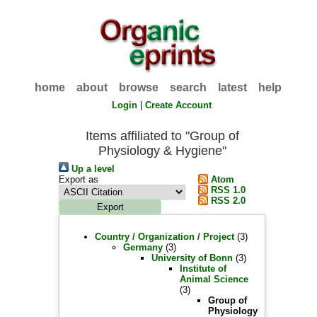
home
about
browse
search
latest
help
Login
|
Create Account
Items affiliated to "Group of
Physiology & Hygiene"
Up a level
Export as
Atom
RSS 1.0
RSS 2.0
Country / Organization / Project
(3)
Germany
(3)
University of Bonn
(3)
Institute of
Animal Science
(3)
Group of
Physiology