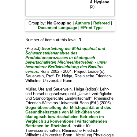
& Hygiene
(3)
Group by:
No Grouping
|
Authors
|
Refereed
|
Document Language
|
EPrint Type
Number of items at this level:
3
.
{Project}
Beurteilung der Milchqualität und
Schwachstellenanalyse des
Produktionsprozesses in ökologisch
bewirtschafteten Milchviehbetrieben - unter
besonderer Berücksichitung des Bacillus
cereus.
Runs 2002 - 2004. Project Leader(s):
Sauerwein, Prof. Dr. Helga
, Rheinische Friedrich-
Wilhelms-Universität Bonn .
Müller, Ute
and
Sauerwein, Helga
(editor):
Lehr-
und Forschungsschwerpunkt „Umweltverträgliche
und Standortgerechte Landwirtschaft“, Rheinische
Friedrich-Wilhelms-Universität Bonn
(Ed.) (2005)
Gegenüberstellung der Milchqualität und des
Gesundheitsstatus von Milchkühen von
ökologisch bewirtschafteten Betrieben im
Vergleich zu konventionell wirtschaftenden
Betrieben im Rheinland.
Institut für
Tierwissenschaften, Rheinische Friedrich-
Wilhelms-Universität Bonn , Abteilung Physiologie