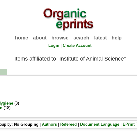
home
about
browse
search
latest
help
Login
|
Create Account
Items affiliated to "Institute of Animal Science"
Hygiene
(3)
on
(18)
oup by:
No Grouping
|
Authors
|
Refereed
|
Document Language
|
EPrint 