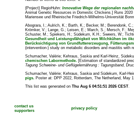
{Project} RegioHuhn:
Innovative Wege der regionalen nachh
Animal Genetic Resources in Domestic Chickens.] Runs 2020 -
Mariensee und Rheinische Friedrich-Wilhelms-Universität Bonn,
Abograra, I.
;
Aulrich, K.
;
Barth, K.
;
Becker, M.
;
Berendonk, C.
Krömker, V.
;
Lange, G.
;
Leisen, E.
;
March, S.
;
Mersch, F.
;
Mey
Schuster, M.
;
Spiekers, H.
;
Südekum, K.H.
;
Sweers, W.
;
Ticht
Gesundheit und Leistungsfähigkeit von Milchkühen im ökol
Berücksichtigung von Grundfuttererzeugung, Fütterungsm
(intervention-) study on metabolic disorders and mastitis with
Schumacher, Valérie
;
Kehraus, Saskia
and
Karl-Heinz, Südek
chemischen Labormethode.
[Estimation of standardized prec
Tagung Schweine- und Geflügelernährung : Tagungsband
, Druc
Schumacher, Valérie
;
Kehraus, Saskia
and
Südekum, Karl-Hei
pigs.
Poster at: DPP 2022, Rotterdam, The Netherland, May 1
This list was generated on
Thu Aug 6 04:51:51 2026 CEST
.
contact us
privacy policy
supporters