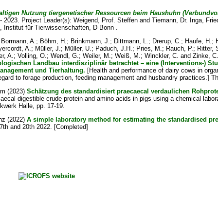
altigen Nutzung tiergenetischer Ressourcen beim Haushuhn (Verbundvo
 2023. Project Leader(s):
Weigend, Prof. Steffen
and
Tiemann, Dr. Inga
, Frie
 Institut für Tierwissenschaften, D-Bonn .
;
Bormann, A.
;
Böhm, H.
;
Brinkmann, J.
;
Dittmann, L.
;
Drerup, C.
;
Haufe, H.
;
ercordt, A.
;
Müller, J.
;
Müller, U.
;
Paduch, J.H.
;
Pries, M.
;
Rauch, P.
;
Ritter, 
er, A.
;
Volling, O.
;
Wendl, G.
;
Weiler, M.
;
Weiß, M.
;
Winckler, C.
and
Zinke, C
ogischen Landbau interdisziplinär betrachtet – eine (Interventions-) S
anagement und Tierhaltung.
[Health and performance of dairy cows in organi
 regard to forage production, feeding management and husbandry practices.] Th
um
(2023)
Schätzung des standardisiert praecaecal verdaulichen Rohprot
aecal digestible crude protein and amino acids in pigs using a chemical labor
kwerk Halle, pp. 17-19.
nz
(2022)
A simple laboratory method for estimating the standardised prec
7th and 20th 2022. [Completed]