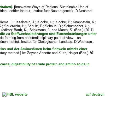
rhaben).
[Innovative Ways of Regional Sustainable Use of
drich-Loeffler-Institut, Institut fuer Nutztiergenetik, D-Neustadt-
Harms, J.
;
Isselstein, J.
;
Klocke, D.
;
Klocke, P.
;
Knappstein, K.
;
S.
;
Sauerwein, H.
;
Schulz, F.
;
Schaub, D.
;
Schumacher, U.
;
.
(editor):
Barth, K.
;
Brinkmann, J.
and
March, S.
(Eds.) (2011)
tudie zu Stoffwechselstörungen und Eutererkrankungen unter
c farming from an interdisciplinary point of view – an
ünen-Institut, Institut für Ökologischen Landbau, D-Westerau .
eins und der Aminosäuren beim Schwein mittels einer
atory method.] In:
Zeyner, Annette
and
Kluth, Holger
(Eds.)
16.
aecal digestibility of crude protein and amino acids in
auf deutsch