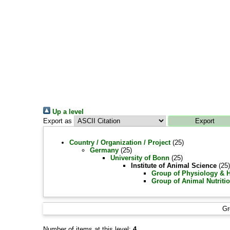
Up a level
Export as
Country / Organization / Project
(25)
Germany
(25)
University of Bonn
(25)
Institute of Animal Science
(25)
Group of Physiology & 
Group of Animal Nutriti
Gr
Number of items at this level:
4
.