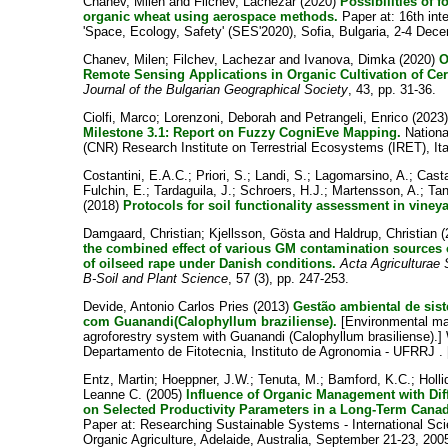
Chanev, Milen
and
Filchev, Lachezar
(2020)
Possibilities of f
organic wheat using aerospace methods.
Paper at: 16th int
'Space, Ecology, Safety' (SES'2020), Sofia, Bulgaria, 2-4 Dec
Chanev, Milen
;
Filchev, Lachezar
and
Ivanova, Dimka
(2020)
O
Remote Sensing Applications in Organic Cultivation of Cer
Journal of the Bulgarian Geographical Society
, 43, pp. 31-36.
Ciolfi, Marco
;
Lorenzoni, Deborah
and
Petrangeli, Enrico
(2023
Milestone 3.1: Report on Fuzzy CogniEve Mapping.
Nationa
(CNR) Research Institute on Terrestrial Ecosystems (IRET), Ita
Costantini, E.A.C.
;
Priori, S.
;
Landi, S.
;
Lagomarsino, A.
;
Casta
Fulchin, E.
;
Tardaguila, J.
;
Schroers, H.J.
;
Martensson, A.
;
Tan
(2018)
Protocols for soil functionality assessment in viney
Damgaard, Christian
;
Kjellsson, Gösta
and
Haldrup, Christian
(
the combined effect of various GM contamination sources 
of oilseed rape under Danish conditions.
Acta Agriculturae
B-Soil and Plant Science
, 57 (3), pp. 247-253.
Devide, Antonio Carlos Pries
(2013)
Gestão ambiental de sist
com Guanandi(Calophyllum braziliense).
[Environmental m
agroforestry system with Guanandi (Calophyllum brasiliense).]
Departamento de Fitotecnia, Instituto de Agronomia - UFRRJ .
Entz, Martin
;
Hoeppner, J.W.
;
Tenuta, M.
;
Bamford, K.C.
;
Holli
Leanne C.
(2005)
Influence of Organic Management with Dif
on Selected Productivity Parameters in a Long-Term Canad
Paper at: Researching Sustainable Systems - International Sci
Organic Agriculture, Adelaide, Australia, September 21-23, 200