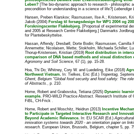
Leben?
[The bio-dynamic approach to research - philosophic a
precondition for understanding in a science of life?]
Lebendige 
Hansen, Preben Klarskov
;
Rasmussen, Ilse A.
;
Kristensen, Kri
Jakob
(2004)
Forslag til forsøgsdesign for WP1 2004 og 20
Forskningscenter Flakkebjerg.
[Proporsal of experimental de
and 2005 at Research Centre Flakkebjerg.] Danmarks Jordbrug
for Plantebeskyttelse.
Hassan, Affendy
;
Dresbøll, Dorte Bodin
;
Rasmussen, Camilla 
Annemette
;
Nicolaisen, Mette
;
Stokholm, Michaela Schiller
;
Lu
Thorup-Kristensen, Kristian
(2019)
Root distribution in inter
comparison of DNA based methods and visual distinction o
Agronomy and Soil Science
, 67 (1), pp. 15-28.
Hoa, Thi Do
;
Whitney, Cory W.
and
Luedeling, Eike
(2018)
Agro
Northwest Vietnam.
In:
Tielkes, Eric
(Ed.)
Tropentag, Septemb
Ghent, Belgium "Global food security and food safety: The role
of Abstracts.
, p. 210.
Home, Robert
and
Grabovska, Tetiana
(2025)
Dynamic learnin
example.
PRO-WILD Practice Abstract. Research Institute of O
FiBL, CH-Frick .
Home, Robert
and
Moschitz, Heidrun
(2013)
Incentive Mechan
to Participate in Targeted Interactive Research and Innova
Beyond Academic Relevance.
In: EU SCAR (Ed.)
Agricultur
innovation systems towards 2020 - an orientation paper on link
research
. European Union, Brussels, Belgium, chapter 5, pp. 7