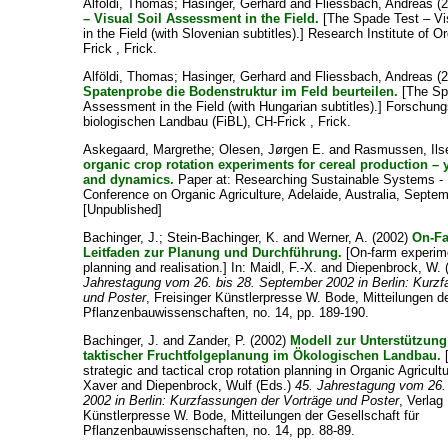
Alföldi, Thomas
;
Hasinger, Gerhard
and
Fliessbach, Andreas
(
– Visual Soil Assessment in the Field.
[The Spade Test – Vi
in the Field (with Slovenian subtitles).] Research Institute of O
Frick , Frick.
Alföldi, Thomas
;
Hasinger, Gerhard
and
Fliessbach, Andreas
(
Spatenprobe die Bodenstruktur im Feld beurteilen.
[The Spa
Assessment in the Field (with Hungarian subtitles).] Forschungs
biologischen Landbau (FiBL), CH-Frick , Frick.
Askegaard, Margrethe
;
Olesen, Jørgen E.
and
Rasmussen, Ils
organic crop rotation experiments for cereal production –
and dynamics.
Paper at: Researching Sustainable Systems - In
Conference on Organic Agriculture, Adelaide, Australia, Septe
[Unpublished]
Bachinger, J.
;
Stein-Bachinger, K.
and
Werner, A.
(2002)
On-Fa
Leitfaden zur Planung und Durchführung.
[On-farm experime
planning and realisation.] In:
Maidl, F.-X.
and
Diepenbrock, W.
Jahrestagung vom 26. bis 28. September 2002 in Berlin: Kurzf
und Poster
, Freisinger Künstlerpresse W. Bode, Mitteilungen de
Pflanzenbauwissenschaften, no. 14, pp. 189-190.
Bachinger, J.
and
Zander, P.
(2002)
Modell zur Unterstützung
taktischer Fruchtfolgeplanung im Ökologischen Landbau.
[
strategic and tactical crop rotation planning in Organic Agricultu
Xaver
and
Diepenbrock, Wulf
(Eds.)
45. Jahrestagung vom 26.
2002 in Berlin: Kurzfassungen der Vorträge und Poster
, Verlag
Künstlerpresse W. Bode, Mitteilungen der Gesellschaft für
Pflanzenbauwissenschaften, no. 14, pp. 88-89.