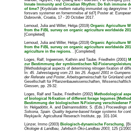
Innate Immunity and Circadian Rhythm: Do fish immune d
of time?
[Krydstale mellem naturlig immunitet og døgnrytme: 
forsvars systemer en fornemmelse af tid?] Poster at: Europea
Dubrovnik, Croatia, 17 - 20 October 2017.
Lernoud, Julia
and
Willer, Helga
(2019)
Organic Agriculture W
from the FiBL survey on organic agriculture worldwide 201
[Completed]
Lernoud, Julia
and
Willer, Helga
(2019)
Organic Agriculture W
from the FiBL survey on organic agriculture worldwide 201
agriculture in the regions.
. [Completed]
Loges, Ralf
;
Ingwersen, Kathrin
and
Taube, Friedhelm
(2001)
M
zur Bestimmung der symbiontischen N2-Fixierungsleistu
[Methodological aspects of determining nitrogen fixation of dif
In:
45. Jahrestagung vom 23. bis 25. August 2001 in Gumpens
der Referate und Poster
, Arbeitsgemeinschaft für Grünland und
Gesellschaft für Pflanzenbauwissenschaften, Wissenschaftlich
Giessen, pp. 29-32.
Loges, Ralf
and
Taube, Friedhelm
(2002)
Methodological aspe
of biological N-fixation of different forage legumes [Meth
Bestimmung der biologischen N-Fixierung verschiedener 
In:
Helgadóttir, A.
and
Dalmannsdóttir, S.
(Eds.)
Proceedings of
Solsona, Spain. Quality legume-based forage systems for cont
Reykjavík: Agricultural Reserach Institute, pp. 101-104.
Lünzer, Immo
(2003)
Biologisch-dynamische Forschung.
[Bi
Ökologie & Landbau, Jahrbuch Öko-Landbau 2003
, 125 (1/2003