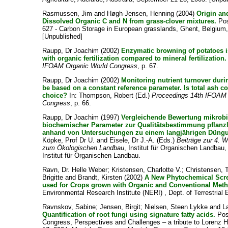
Rasmussen, Jim
and
Høgh-Jensen, Henning
(2004)
Origin an
Dissolved Organic C and N from grass-clover mixtures.
Pos
627 - Carbon Storage in European grasslands, Ghent, Belgium,
[Unpublished]
Raupp, Dr Joachim
(2002)
Enzymatic browning of potatoes i
with organic fertilization compared to mineral fertilization.
IFOAM Organic World Congress
, p. 67.
Raupp, Dr Joachim
(2002)
Monitoring nutrient turnover dur
be based on a constant reference parameter. Is total ash co
choice?
In:
Thompson, Robert
(Ed.)
Proceedings 14th IFOAM 
Congress
, p. 66.
Raupp, Dr Joachim
(1997)
Vergleichende Bewertung mikrobi
biochemischer Parameter zur Qualitätsbestimmung pflanzl
anhand von Untersuchungen zu einem langjährigen Düng
Köpke, Prof Dr U.
and
Eisele, Dr J.-A.
(Eds.)
Beiträge zur 4. 
zum Ökologischen Landbau
, Institut für Organischen Landbau,
Institut für Organischen Landbau.
Ravn, Dr. Helle Weber
;
Kristensen, Charlotte V.
;
Christensen, T
Brigitte
and
Brandt, Kirsten
(2002)
A New Phytochemical Sc
used for Crops grown with Organic and Conventional Met
Environmental Research Institute (NERI) , Dept. of Terrestrial 
Ravnskov, Sabine
;
Jensen, Birgit
;
Nielsen, Steen Lykke
and
L
Quantification of root fungi using signature fatty acids.
Pos
Congress, Perspectives and Challenges – a tribute to Lorenz H