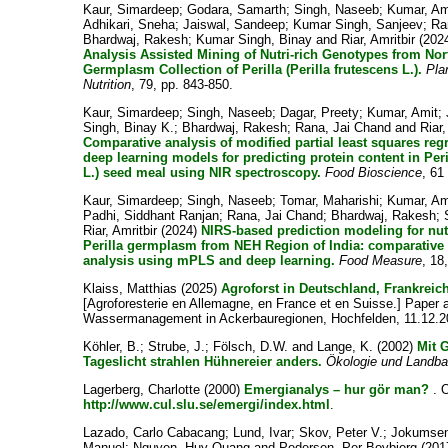
Kaur, Simardeep
;
Godara, Samarth
;
Singh, Naseeb
;
Kumar, Am
Adhikari, Sneha
;
Jaiswal, Sandeep
;
Kumar Singh, Sanjeev
;
Ra
Bhardwaj, Rakesh
;
Kumar Singh, Binay
and
Riar, Amritbir
(202
Analysis Assisted Mining of Nutri-rich Genotypes from No
Germplasm Collection of Perilla (Perilla frutescens L.).
Pla
Nutrition
, 79, pp. 843-850.
Kaur, Simardeep
;
Singh, Naseeb
;
Dagar, Preety
;
Kumar, Amit
;
Singh, Binay K.
;
Bhardwaj, Rakesh
;
Rana, Jai Chand
and
Riar,
Comparative analysis of modified partial least squares re
deep learning models for predicting protein content in Peril
L.) seed meal using NIR spectroscopy.
Food Bioscience
, 61
Kaur, Simardeep
;
Singh, Naseeb
;
Tomar, Maharishi
;
Kumar, Am
Padhi, Siddhant Ranjan
;
Rana, Jai Chand
;
Bhardwaj, Rakesh
;
Riar, Amritbir
(2024)
NIRS-based prediction modeling for nutri
Perilla germplasm from NEH Region of India: comparativ
analysis using mPLS and deep learning.
Food Measure
, 18
Klaiss, Matthias
(2025)
Agroforst in Deutschland, Frankreic
[Agroforesterie en Allemagne, en France et en Suisse.] Paper
Wassermanagement in Ackerbauregionen, Hochfelden, 11.12.2
Köhler, B.
;
Strube, J.
;
Fölsch, D.W.
and
Lange, K.
(2002)
Mit 
Tageslicht strahlen Hühnereier anders.
Ökologie und Landb
Lagerberg, Charlotte
(2000)
Emergianalys – hur gör man?
. O
http://www.cul.slu.se/emergi/index.html
.
Lazado, Carlo Cabacang
;
Lund, Ivar
;
Skov, Peter V.
;
Jokumsen
Manuel
;
Nguyen, Huy Quang
and
Pedersen, Per Bovbjerg
(201