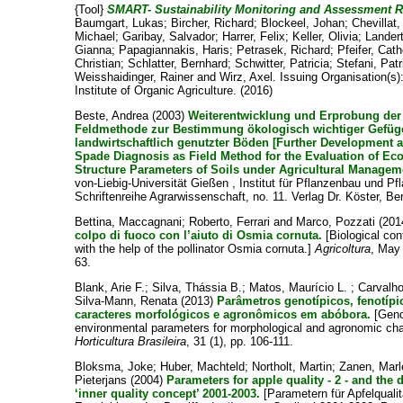
{Tool}
SMART- Sustainability Monitoring and Assessment 
Baumgart, Lukas
;
Bircher, Richard
;
Blockeel, Johan
;
Chevillat
Michael
;
Garibay, Salvador
;
Harrer, Felix
;
Keller, Olivia
;
Lander
Gianna
;
Papagiannakis, Haris
;
Petrasek, Richard
;
Pfeifer, Cath
Christian
;
Schlatter, Bernhard
;
Schwitter, Patricia
;
Stefani, Patr
Weisshaidinger, Rainer
and
Wirz, Axel
. Issuing Organisation(s
Institute of Organic Agriculture. (2016)
Beste, Andrea
(2003)
Weiterentwicklung und Erprobung der
Feldmethode zur Bestimmung ökologisch wichtiger Gefüg
landwirtschaftlich genutzter Böden [Further Development
Spade Diagnosis as Field Method for the Evaluation of Eco
Structure Parameters of Soils under Agricultural Managem
von-Liebig-Universität Gießen , Institut für Pflanzenbau und P
Schriftenreihe Agrarwissenschaft, no. 11. Verlag Dr. Köster, Ber
Bettina, Maccagnani
;
Roberto, Ferrari
and
Marco, Pozzati
(201
colpo di fuoco con l’aiuto di Osmia cornuta.
[Biological cont
with the help of the pollinator Osmia cornuta.]
Agricoltura
, May 
63.
Blank, Arie F.
;
Silva, Thássia B.
;
Matos, Maurício L.
;
Carvalho
Silva-Mann, Renata
(2013)
Parâmetros genotípicos, fenotípi
caracteres morfológicos e agronômicos em abóbora.
[Geno
environmental parameters for morphological and agronomic cha
Horticultura Brasileira
, 31 (1), pp. 106-111.
Bloksma, Joke
;
Huber, Machteld
;
Northolt, Martin
;
Zanen, Mar
Pieterjans
(2004)
Parameters for apple quality - 2 - and the
‘inner quality concept’ 2001-2003.
[Parametern für Apfelqualit