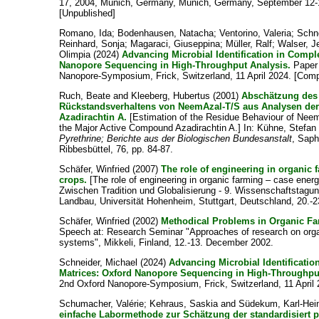
17, 2004, Munich, Germany, Munich, Germany, September 12-
[Unpublished]
Romano, Ida
;
Bodenhausen, Natacha
;
Ventorino, Valeria
;
Schne
Reinhard, Sonja
;
Magaraci, Giuseppina
;
Müller, Ralf
;
Walser, J
Olimpia
(2024)
Advancing Microbial Identification in Compl
Nanopore Sequencing in High-Throughput Analysis.
Paper 
Nanopore-Symposium, Frick, Switzerland, 11 April 2024. [Comp
Ruch, Beate
and
Kleeberg, Hubertus
(2001)
Abschätzung des
Rückstandsverhaltens von NeemAzal-T/S aus Analysen der
Azadirachtin A.
[Estimation of the Residue Behaviour of Nee
the Major Active Compound Azadirachtin A.] In:
Kühne, Stefan
Pyrethrine; Berichte aus der Biologischen Bundesanstalt
, Saph
Ribbesbüttel, 76, pp. 84-87.
Schäfer, Winfried
(2007)
The role of engineering in organic 
crops.
[The role of engineering in organic farming – case energ
Zwischen Tradition und Globalisierung - 9. Wissenschaftstagu
Landbau, Universität Hohenheim, Stuttgart, Deutschland, 20.-2
Schäfer, Winfried
(2002)
Methodical Problems in Organic Fa
Speech at: Research Seminar "Approaches of research on orga
systems", Mikkeli, Finland, 12.-13. December 2002.
Schneider, Michael
(2024)
Advancing Microbial Identificati
Matrices: Oxford Nanopore Sequencing in High-Throughpu
2nd Oxford Nanopore-Symposium, Frick, Switzerland, 11 April
Schumacher, Valérie
;
Kehraus, Saskia
and
Südekum, Karl-Hei
einfache Labormethode zur Schätzung der standardisiert p