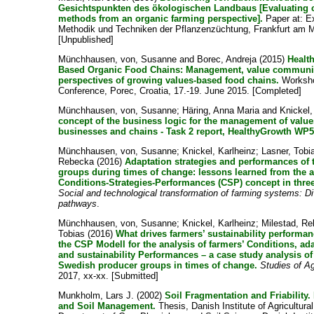
Gesichtspunkten des ökologischen Landbaus [Evaluating c
methods from an organic farming perspective].
Paper at: E
Methodik und Techniken der Pflanzenzüchtung, Frankfurt am M
[Unpublished]
Münchhausen, von, Susanne
and
Borec, Andreja
(2015)
Healt
Based Organic Food Chains: Management, value communi
perspectives of growing values-based food chains.
Worksho
Conference, Porec, Croatia, 17.-19. June 2015. [Completed]
Münchhausen, von, Susanne
;
Häring, Anna Maria
and
Knickel,
concept of the business logic for the management of valu
businesses and chains - Task 2 report, HealthyGrowth WP5
Münchhausen, von, Susanne
;
Knickel, Karlheinz
;
Lasner, Tobi
Rebecka
(2016)
Adaptation strategies and performances of 
groups during times of change: lessons learned from the a
Conditions-Strategies-Performances (CSP) concept in three
Social and technological transformation of farming systems: D
pathways
.
Münchhausen, von, Susanne
;
Knickel, Karlheinz
;
Milestad, R
Tobias
(2016)
What drives farmers’ sustainability performan
the CSP Modell for the analysis of farmers’ Conditions, ad
and sustainability Performances – a case study analysis 
Swedish producer groups in times of change.
Studies of A
2017, xx-xx. [Submitted]
Munkholm, Lars J.
(2002)
Soil Fragmentation and Friability. 
and Soil Management.
Thesis, Danish Institute of Agricultura