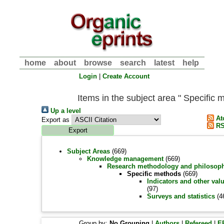
home
about
browse
search
latest
help
Login
|
Create Account
Items in the subject area " Specific 
Up a level
At
Export as
RS
Subject Areas
(669)
Knowledge management
(669)
Research methodology and philosop
Specific methods
(669)
Indicators and other va
(97)
Surveys and statistics
(4
Group by:
No Grouping
|
Authors
|
Refereed
|
E