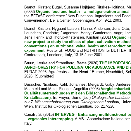
Brandt, Kirsten
;
Bügel, Susanne Højbjerg
;
Ritskes-Hoitinga, Me
(2003)
Organic food and health – a multigeneration animal
the EFFoST conference "New Functional Ingredients and Foods
Convenience", Bella Center, Copenhagen, April 9-11 2003.
Brandt, Kirsten
;
Nygaard Larsen, Hanne
;
Andersen, Jens-Otto
Lauridsen, Charlotte
;
Jørgensen, Henry
;
Gundersen, Vagn
;
Lar
Jens Henrik
and
Thorup-Kristensen, Kristian
(2001)
Organic F
new project to study the effects of plant cultivation metho
conventional) on nutritional value, health and reproductio
experiment.
Poster at: FOOD and NUTRITION for BETTER 
Conference), Lanciano, Italy, 13-15 June 2001.
Bruun, Lærke
and
Strandberg, Beate
(2026)
THE IMPORTANC
AGROFORESTRY FOR POLLINATOR ABUNDANCE AND DIV
EURAF 2026: Agrofrestry at the Heart f Europe, Neuchätel, Sch
2026. [Submitted]
Busscher, Nicolaas
;
Kahl, Johannes
;
Mergardt, Gaby
;
Anderse
Machteld
and
Meier-Ploeger, Angelika
(2003)
Vergleichbarkeit
Qualitätsuntersuchungen mit den Bildschaffenden Methode
Kristallisation).
In:
Freyer, Bernd
(Ed.)
Ökologischer Landbau d
zur 7. Wissenschaftstatung zum Ökologischen Landbau
, Unive
Wien, Institut für Ökologischen Landbau, pp. 217-220.
Canali , S.
(2015)
INTERVEG - Enhancing multifunctional be
− vegetables intercropping.
AIAB - Associazione Italiana per l
Italy.