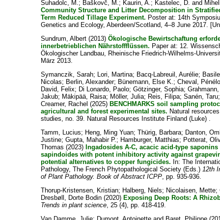
Suhadolc, M.
;
Baškovč, M.
;
Kaurin, A.
;
Kastelec, D.
and
Mihel
Community Structure and Litter Decomposition in Stratifie
Term Reduced Tillage Experiment.
Poster at: 14th Symposiu
Genetics and Ecology, Aberdeen/Scotland, 4–8 June 2017. [Un
Sundrum, Albert
(2013)
Ökologische Bewirtschaftung erforde
innerbetrieblichen Nährstoffflüssen.
Paper at: 12. Wissensc
Ökologischer Landbau, Rheinische Friedrich-Wilhelms-Universit
März 2013.
Symanczik, Sarah
;
Lori, Martina
;
Bacq-Labreuil, Aurélie
;
Basil
Nicolas
;
Berlin, Alexander
;
Bünemann, Else K.
;
Cheval, Pénél
David, Felix
;
Di Lonardo, Paolo
;
Götzinger, Sophia
;
Grahmann, 
Jakub
;
Mäkipää, Raisa
;
Möller, Julia
;
Reis, Filipa
;
Sanén, Taru
Creamer, Rachel
(2025)
BENCHMARKS soil sampling protocol
agricultural and forest experimental sites.
Natural resource
studies, no. 39. Natural Resources Institute Finland (Luke) .
Tamm, Lucius
;
Heng, Ming Yuan
;
Thürig, Barbara
;
Danton, Om
Justine
;
Gupta, Mahabir P.
;
Hamburger, Matthias
;
Potterat, Oli
Thomas
(2023)
Ingadosides A-C, acacic acid-type saponins
sapindoides with potent inhibitory activity against grape
potential alternatives to copper fungicides.
In: The Internati
Pathology, The French Phytopathological Society (Eds.)
12th I
of Plant Pathology. Book of Abstract ICPP
, pp. 935-936.
Thorup-Kristensen, Kristian
;
Halberg, Niels
;
Nicolaisen, Mette
;
Dresbøll, Dorte Bodin
(2020)
Exposing Deep Roots: A Rhizob
Trends in plant science
, 25 (4), pp. 418-419.
Van Damme, Julie
;
Dumont, Antoinette
and
Baret, Philippe
(20