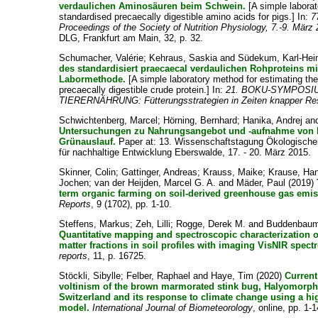
verdaulichen Aminosäuren beim Schwein.
[A simple labora
standardised precaecally digestible amino acids for pigs.] In:
7
Proceedings of the Society of Nutrition Physiology, 7.-9. März
DLG, Frankfurt am Main, 32, p. 32.
Schumacher, Valérie
;
Kehraus, Saskia
and
Südekum, Karl-Hei
des standardisiert praecaecal verdaulichen Rohproteins mit
Labormethode.
[A simple laboratory method for estimating th
precaecally digestible crude protein.] In:
21. BOKU-SYMPOSI
TIERERNÄHRUNG: Fütterungsstrategien in Zeiten knapper Re
Schwichtenberg, Marcel
;
Hörning, Bernhard
;
Hanika, Andrej
an
Untersuchungen zu Nahrungsangebot und -aufnahme von
Grünauslauf.
Paper at: 13. Wissenschaftstagung Ökologische
für nachhaltige Entwicklung Eberswalde, 17. - 20. März 2015.
Skinner, Colin
;
Gattinger, Andreas
;
Krauss, Maike
;
Krause, Han
Jochen
;
van der Heijden, Marcel G. A.
and
Mäder, Paul
(2019)
term organic farming on soil-derived greenhouse gas emis
Reports
, 9 (1702), pp. 1-10.
Steffens, Markus
;
Zeh, Lilli
;
Rogge, Derek M.
and
Buddenbaum
Quantitative mapping and spectroscopic characterization of
matter fractions in soil profiles with imaging VisNIR spect
reports
, 11, p. 16725.
Stöckli, Sibylle
;
Felber, Raphael
and
Haye, Tim
(2020)
Current
voltinism of the brown marmorated stink bug, Halyomorpha
Switzerland and its response to climate change using a h
model.
International Journal of Biometeorology
, online, pp. 1-1