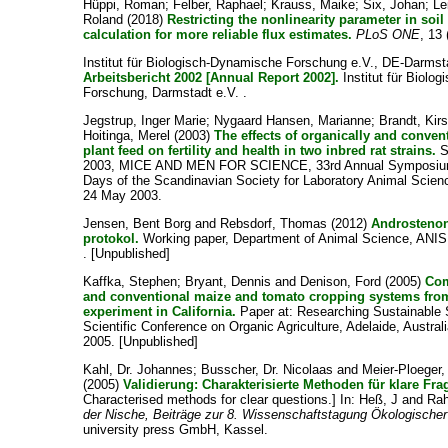
Hüppi, Roman
;
Felber, Raphael
;
Krauss, Maike
;
Six, Johan
;
Le
Roland
(2018)
Restricting the nonlinearity parameter in soi
calculation for more reliable flux estimates.
PLoS ONE
, 13 
Institut für Biologisch-Dynamische Forschung e.V., DE-Darmst
Arbeitsbericht 2002 [Annual Report 2002].
Institut für Biolo
Forschung, Darmstadt e.V. .
Jegstrup, Inger Marie
;
Nygaard Hansen, Marianne
;
Brandt, Kir
Hoitinga, Merel
(2003)
The effects of organically and convent
plant feed on fertility and health in two inbred rat strains.
S
2003, MICE AND MEN FOR SCIENCE, 33rd Annual Symposium
Days of the Scandinavian Society for Laboratory Animal Science
24 May 2003.
Jensen, Bent Borg
and
Rebsdorf, Thomas
(2012)
Androstenon
protokol.
Working paper, Department of Animal Science, ANIS,
. [Unpublished]
Kaffka, Stephen
;
Bryant, Dennis
and
Denison, Ford
(2005)
Com
and conventional maize and tomato cropping systems fro
experiment in California.
Paper at: Researching Sustainable S
Scientific Conference on Organic Agriculture, Adelaide, Austra
2005. [Unpublished]
Kahl, Dr. Johannes
;
Busscher, Dr. Nicolaas
and
Meier-Ploeger,
(2005)
Validierung: Charakterisierte Methoden für klare Fra
Characterised methods for clear questions.] In:
Heß, J
and
Ra
der Nische, Beiträge zur 8. Wissenschaftstagung Ökologische
university press GmbH, Kassel.