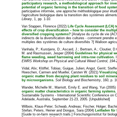
participatory research, a methodological approach for inve
potential of organic farming in the transition of food syste
participative informée, une approche méthodologique pour étudie
l'agriculture biologique dans la transition des systèmes aliment
Library
, 1, pp. 1-10.
Van Stappen, Florence
(2022)
Life Cycle Assessment (LCA) to
effects of crop diversification – how to consider the multip
diversified cropping systems?
[Analyse du cycle de vie (ACV)
indirects de la diversification des cultures - comment prendre 
multiples des systèmes de culture diversifiés ?] Walloon agric
Vanhala, P.
;
Kurstjens, D.
;
Ascard, J.
;
Bertram, A.
;
Cloutier, D.
M.
and
Rasmussen, Jesper
(2004)
Guidelines for physical w
flame weeding, weed harrowing and intra-row cultivation.
I
EWRS Workshop on Physical and Cultural Weed Control, 194-
Vidal, Alix
;
Klöffel, Tobias
;
Guigue, Julien
;
Angst, Gerrit
;
Steff
Hoeschen, Carmen
and
Mueller, Carsten W.
(2021)
Visualizing
organic matter from decaying plant residues to soil minera
by microorganisms.
Soil Biology and Biochemistry
, 160, p. 
Wander, Michelle M.
;
Marriott, Emily E.
and
Wang, Yun
(2005)
organic matter characteristics in organic farming systems.
Sustainable Systems - International Scientific Conference on O
Adelaide, Australia, September 21-23, 2005. [Unpublished]
Wilbois, Klaus-Peter
;
Schwab, Andreas
;
Fischer, Holger
;
Bachi
Stefan
;
Peters, Heiner
and
Dongus, Sara
(2004)
Leitfaden für
[Guide to on-farm research trails.] Forschungsinstitut für biol