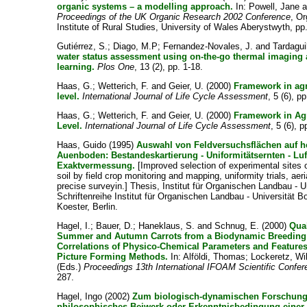
organic systems – a modelling approach.
In:
Powell, Jane
a
Proceedings of the UK Organic Research 2002 Conference
, O
Institute of Rural Studies, University of Wales Aberystwyth, pp
Gutiérrez, S.
;
Diago, M.P
;
Fernandez-Novales, J.
and
Tardagui
water status assessment using on-the-go thermal imaging
learning.
Plos One
, 13 (2), pp. 1-18.
Haas, G.
;
Wetterich, F.
and
Geier, U.
(2000)
Framework in agr
level.
International Journal of Life Cycle Assessment
, 5 (6), p
Haas, G.
;
Wetterich, F.
and
Geier, U.
(2000)
Framework in Agr
Level.
International Journal of Life Cycle Assessment
, 5 (6), 
Haas, Guido
(1995)
Auswahl von Feldversuchsflächen auf 
Auenboden: Bestandeskartierung - Uniformitätsernten - Lu
Exaktvermessung.
[Improved selection of experimental sites
soil by field crop monitoring and mapping, uniformity trials, ae
precise surveyin.] Thesis, Institut für Organischen Landbau - U
Schriftenreihe Institut für Organischen Landbau - Universität Bo
Koester, Berlin.
Hagel, I.
;
Bauer, D.
;
Haneklaus, S.
and
Schnug, E.
(2000)
Qua
Summer and Autumn Carrots from a Biodynamic Breeding 
Correlations of Physico-Chemical Parameters and Feature
Picture Forming Methods.
In:
Alföldi, Thomas
;
Lockeretz, Wi
(Eds.)
Proceedings 13th International IFOAM Scientific Confe
287.
Hagel, Ingo
(2002)
Zum biologisch-dynamischen Forschung
philosophisches Beiwerk oder Erkenntnisbedingung einer