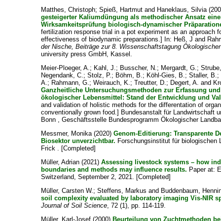
Matthes, Christoph
;
Spieß, Hartmut
and
Haneklaus, Silvia
(20
gesteigerter Kaliumdüngung als methodischer Ansatz eine
Wirksamkeitsprüfung biologisch-dynamischer Präparation
fertilization response trial in a pot experiment as an approach f
effectiveness of biodynamic preparations.] In:
Heß, J
and
Rah
der Nische, Beiträge zur 8. Wissenschaftstagung Ökologische
university press GmbH, Kassel.
Meier-Ploeger, A.
;
Kahl, J.
;
Busscher, N.
;
Mergardt, G.
;
Strube,
Negendank, C.
;
Stolz, P.
;
Böhm, B.
;
Köhl-Gies, B.
;
Staller, B.
A.
;
Rahmann, G.
;
Weirauch, K.
;
Treutter, D.
;
Degert, A.
and
Kr
Ganzheitliche Untersuchungsmethoden zur Erfassung und 
ökologischer Lebensmittel: Stand der Entwicklung und Val
and validation of holistic methods for the differentation of orga
conventionally grown food.] Bundesanstalt für Landwirtschaft 
Bonn , Geschäftsstelle Bundesprogramm Ökologischer Landba
Messmer, Monika
(2020)
Genom-Editierung: Transparente Dek
Biosektor unverzichtbar.
Forschungsinstitut für biologischen
Frick . [Completed]
Müller, Adrian
(2021)
Assessing livestock systems – how ind
boundaries and methods may influence results.
Paper at: 
Switzerland, September 2, 2021. [Completed]
Müller, Carsten W.
;
Steffens, Markus
and
Buddenbaum, Henni
soil complexity evaluated by laboratory imaging Vis‐NIR s
Journal of Soil Science
, 72 (1), pp. 114-119.
Müller, Karl-Josef
(2000)
Beurteilung von Zuchtmethoden bei