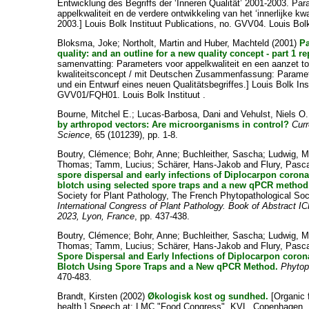
Entwicklung des Begriffs der ‘Inneren Qualität’ 2001-2003. Pa
appelkwaliteit en de verdere ontwikkeling van het ‘innerlijke kw
2003.] Louis Bolk Instituut Publications, no. GVV04. Louis Bolk 
Bloksma, Joke
;
Northolt, Martin
and
Huber, Machteld
(2001)
Pa
quality: and an outline for a new quality concept - part 1 re
samenvatting: Parameters voor appelkwaliteit en een aanzet t
kwaliteitsconcept / mit Deutschen Zusammenfassung: Parameter
und ein Entwurf eines neuen Qualitätsbegriffes.] Louis Bolk Inst
GVV01/FQH01. Louis Bolk Instituut .
Bourne, Mitchel E.
;
Lucas-Barbosa, Dani
and
Vehulst, Niels O.
by arthropod vectors: Are microorganisms in control?
Curr
Science
, 65 (101239), pp. 1-8.
Boutry, Clémence
;
Bohr, Anne
;
Buchleither, Sascha
;
Ludwig, M
Thomas
;
Tamm, Lucius
;
Schärer, Hans-Jakob
and
Flury, Pasc
spore dispersal and early infections of Diplocarpon coron
blotch using selected spore traps and a new qPCR method
Society for Plant Pathology, The French Phytopathological Soc
International Congress of Plant Pathology. Book of Abstract 
2023, Lyon, France
, pp. 437-438.
Boutry, Clémence
;
Bohr, Anne
;
Buchleither, Sascha
;
Ludwig, M
Thomas
;
Tamm, Lucius
;
Schärer, Hans-Jakob
and
Flury, Pasc
Spore Dispersal and Early Infections of Diplocarpon coro
Blotch Using Spore Traps and a New qPCR Method.
Phytop
470-483.
Brandt, Kirsten
(2002)
Økologisk kost og sundhed.
[Organic
health.] Speech at: LMC "Food Congress", KVL, Copenhagen, 