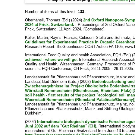
Number of items at this level:
133
.
Oberhänsli, Thomas
(Ed.) (2024)
2nd Oxford Nanopore-Sympo
2024 at Frick, Switzerland.
. Proceedings of 2nd Oxford Nan
Frick, Switzerland, 11 April 2024. [Completed]
Koller, Martin
;
Rayns, Francis
;
Cubison, Stella
and
Schmutz, U
Guidelines for Experimental Practice in Organic Greenhous
Research Report. BioGreenhouse COST Action FA 1105, www.b
International Food Quality and health Association, FQH
(Ed.) (
achieved - where we will go.
International Research Associat
Quality and Health, Witzenhausen, Germany. Proceedings of P
scientific FQH Conference, CH-Frick, 28.11.2005 - 29.11.2005.
Landesanstalt für Pflanzenbau und Pflanzenschutz, Mainz
an
Landbau, Bad Dürkheim
(Eds.) (2002)
Bodenbearbeitung und
Zwischenergebnisse im Projekt Ökologische Bodenbewirts
Wörrstadt-Rommersheim (Rheinhessen, Rheinland-Pfalz) [S
soil health - first results of the project "ecological soil 
Woerrstadt-Rommersheim (Rhineland-Palatinate/Germany)]
Landesanstalt für Pflanzenbau und Pflanzenschutz, Mainz, no. 
Pflanzenbau und Pflanzenschutz, Mainz und Stiftung Ökologi
Dürkheim.
(2002)
Internationale biologisch-dynamische Forschertagun
Juni 2002 auf dem "Gut Rheinau" (CH).
[International biody
researchers at Gut Rheinau / Switzerland from June 13 to June 