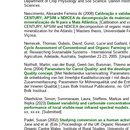
Department of Crop Physiology and Soil Science. Danish Institu
Sciences.
Nascimento, Alexandre Ferreira do
(2008)
Calibração e valid
CENTURY, APSIM e NDICEA de decomposição de materiais
mineralização de N para a Mata Atlântica.
[Calibration and v
CENTURY, APSIM and NDICEA decomposition of organic mate
mineralization for the Atlantic.] Masters thesis, Universidade F
Viçosa.
Nemecek, Thomas
;
Dubois, David
;
Gunst, Lucie
and
Gaillard,
Cycle Assessment of Conventional and Organic Farming in 
at: Researching Sustainable Systems - International Scientifi
Agriculture, Adelaide, Australia, September 21-23, 2005. [Unpu
Northolt, Martin
;
van der Burgt, Geert-Jan
;
Buisman, Thiemo
a
Arne
(2004)
Parameters for Carrot Quality: and the develop
Quality concept.
[Met Nederlandse samenvatting: Parameters v
de ontwikkeling van het Innerlijke Kwaliteitsconcept / mit deut
Zusammenfassung: Parametern für Möhrenqualität und die Entw
der Inneren Qualität.] Louis Bolk Instituut Publications, no. 
Bolk Instituut .
Oberholzer, Simon
;
Summerauer, Laura
;
Steffens, Markus
an
Ifejika
(2023)
Dataset variability and carbonate concentratio
performance of local visible-near infrared spectral models.
xx, xx-xx. [Submitted]
Padel, Susan
(2002)
Studying conversion as a human activi
Jane
and
et al.
(Eds.)
Proceedings of the UK Organic Researc
Organic Centre Wales, Institute of Rural Studies, University o