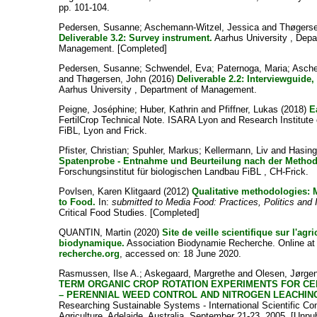
pp. 101-104.
Pedersen, Susanne
;
Aschemann-Witzel, Jessica
and
Thøgerse
Deliverable 3.2: Survey instrument.
Aarhus University , Depa
Management. [Completed]
Pedersen, Susanne
;
Schwendel, Eva
;
Paternoga, Maria
;
Asche
and
Thøgersen, John
(2016)
Deliverable 2.2: Interviewguide
Aarhus University , Department of Management.
Peigne, Joséphine
;
Huber, Kathrin
and
Pfiffner, Lukas
(2018)
E
FertilCrop Technical Note. ISARA Lyon and Research Institute 
FiBL, Lyon and Frick.
Pfister, Christian
;
Spuhler, Markus
;
Kellermann, Liv
and
Hasing
Spatenprobe - Entnahme und Beurteilung nach der Meth
Forschungsinstitut für biologischen Landbau FiBL , CH-Frick.
Povlsen, Karen Klitgaard
(2012)
Qualitative methodologies: 
to Food.
In:
submitted to Media Food: Practices, Politics and I
Critical Food Studies. [Completed]
QUANTIN, Martin
(2020)
Site de veille scientifique sur l'agri
biodynamique.
Association Biodynamie Recherche. Online a
recherche.org
, accessed on: 18 June 2020.
Rasmussen, Ilse A.
;
Askegaard, Margrethe
and
Olesen, Jørge
TERM ORGANIC CROP ROTATION EXPERIMENTS FOR C
– PERENNIAL WEED CONTROL AND NITROGEN LEACHIN
Researching Sustainable Systems - International Scientific Co
Agriculture, Adelaide, Australia, September 21-23, 2005. [Unpu