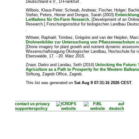
Deutschland e.V., D-Frankfurt .
Wilbois, Klaus-Peter
;
Schwab, Andreas
;
Fischer, Holger
;
Bachi
Stefan
;
Peters, Heiner
and
Dongus, Sarah
(2003)
Entwicklung
Leitfadens für On-Farm Research.
[Development of an Onlin
Research.] Forschungsinstitut für biologischen Landbau Deutsc
.
Wittwer, Raphaël
;
Tombez, Grégoire
and
van der Heijden, Marc
Drohnenbilder zur Untersuchung von Pflanzenwachstum u
[Drone imagery for plant growth and nutrient dynamic assessme
Wissenschaftstagung Ökologischer Landbau, Hochschule für n
Eberswalde, 17. - 20. März 2015.
Znaor, Darko
and
Landau, Seth
(2014)
Unlocking the Future:
Agriculture as a Path to Prosperity for the Western Balkans
Stiftung, Zagreb Office, Zagreb.
This list was generated on
Sat Aug 8 07:31:16 2026 CEST
.
contact us
privacy
auf
supporters
policy
deutsch