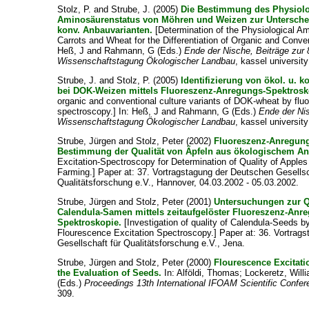
Stolz, P.
and
Strube, J.
(2005)
Die Bestimmung des Physiol
Aminosäurenstatus von Möhren und Weizen zur Untersche
konv. Anbauvarianten.
[Determination of the Physiological Am
Carrots and Wheat for the Differentiation of Organic and Convent
Heß, J
and
Rahmann, G
(Eds.)
Ende der Nische, Beiträge zur 
Wissenschaftstagung Ökologischer Landbau
, kassel universi
Strube, J.
and
Stolz, P.
(2005)
Identifizierung von ökol. u. 
bei DOK-Weizen mittels Fluoreszenz-Anregungs-Spektrosk
organic and conventional culture variants of DOK-wheat by fluo
spectroscopy.] In:
Heß, J
and
Rahmann, G
(Eds.)
Ende der Nis
Wissenschaftstagung Ökologischer Landbau
, kassel universi
Strube, Jürgen
and
Stolz, Peter
(2002)
Fluoreszenz-Anregung
Bestimmung der Qualität von Äpfeln aus ökologischem A
Excitation-Spectroscopy for Determination of Quality of Apple
Farming.] Paper at: 37. Vortragstagung der Deutschen Gesellsc
Qualitätsforschung e.V., Hannover, 04.03.2002 - 05.03.2002.
Strube, Jürgen
and
Stolz, Peter
(2001)
Untersuchungen zur Q
Calendula-Samen mittels zeitaufgelöster Fluoreszenz-Anr
Spektroskopie.
[Investigation of quality of Calendula-Seeds b
Flourescence Excitation Spectroscopy.] Paper at: 36. Vortrag
Gesellschaft für Qualitätsforschung e.V., Jena.
Strube, Jürgen
and
Stolz, Peter
(2000)
Flourescence Excitati
the Evaluation of Seeds.
In:
Alföldi, Thomas
;
Lockeretz, Will
(Eds.)
Proceedings 13th International IFOAM Scientific Confe
309.