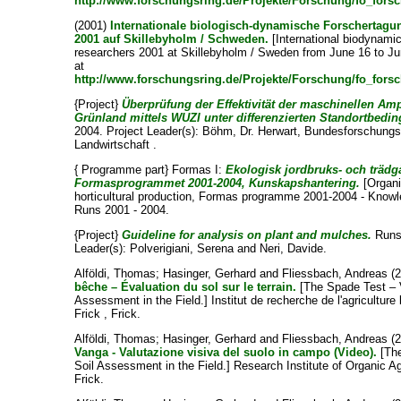
http://www.forschungsring.de/Projekte/Forschung/fo_fors
(2001)
Internationale biologisch-dynamische Forschertagun
2001 auf Skillebyholm / Schweden.
[International biodynami
researchers 2001 at Skillebyholm / Sweden from June 16 to Ju
at
http://www.forschungsring.de/Projekte/Forschung/fo_fors
{Project}
Überprüfung der Effektivität der maschinellen Am
Grünland mittels WUZI unter differenzierten Standortbedi
2004. Project Leader(s):
Böhm, Dr. Herwart
, Bundesforschungsa
Landwirtschaft .
{ Programme part} Formas I:
Ekologisk jordbruks- och trädg
Formasprogrammet 2001-2004, Kunskapshantering.
[Organi
horticultural production, Formas programme 2001-2004 - Kno
Runs 2001 - 2004.
{Project}
Guideline for analysis on plant and mulches.
Runs 
Leader(s):
Polverigiani, Serena
and
Neri, Davide
.
Alföldi, Thomas
;
Hasinger, Gerhard
and
Fliessbach, Andreas
(
bêche – Évaluation du sol sur le terrain.
[The Spade Test – V
Assessment in the Field.] Institut de recherche de l'agriculture
Frick , Frick.
Alföldi, Thomas
;
Hasinger, Gerhard
and
Fliessbach, Andreas
(
Vanga - Valutazione visiva del suolo in campo (Video).
[The
Soil Assessment in the Field.] Research Institute of Organic Ag
Frick.