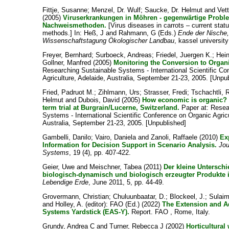
Fittje, Susanne
;
Menzel, Dr. Wulf
;
Saucke, Dr. Helmut
and
Vet
(2005)
Viruserkrankungen in Möhren - gegenwärtige Probl
Nachweismethoden.
[Virus diseases in carrots – current stat
methods.] In:
Heß, J
and
Rahmann, G
(Eds.)
Ende der Nische,
Wissenschaftstagung Ökologischer Landbau
, kassel universi
Freyer, Bernhard
;
Surboeck, Andreas
;
Friedel, Juergen K.
;
Hei
Gollner, Manfred
(2005)
Monitoring the Conversion to Organ
Researching Sustainable Systems - International Scientific Co
Agriculture, Adelaide, Australia, September 21-23, 2005. [Unpu
Fried, Padruot M.
;
Zihlmann, Urs
;
Strasser, Fredi
;
Tschachtli, 
Helmut
and
Dubois, David
(2005)
How economic is organic? R
term trial at Burgrain/Lucerne, Switzerland.
Paper at: Resea
Systems - International Scientific Conference on Organic Agricu
Australia, September 21-23, 2005. [Unpublished]
Gambelli, Danilo
;
Vairo, Daniela
and
Zanoli, Raffaele
(2010)
Ex
Information for Decision Support in Scenario Analysis.
Jou
Systems
, 19 (4), pp. 407-422.
Geier, Uwe
and
Meischner, Tabea
(2011)
Der kleine Unterschie
biologisch-dynamisch und biologisch erzeugter Produkte 
Lebendige Erde
, June 2011, 5, pp. 44-49.
Grovermann, Christian
;
Chuluunbaatar, D.
;
Blockeel, J.
;
Sulaim
and
Holley, A.
(editor): FAO (Ed.) (2022)
The Extension and A
Systems Yardstick (EAS-Y).
Report. FAO , Rome, Italy.
Grundy, Andrea C
and
Turner, Rebecca J
(2002)
Horticultural