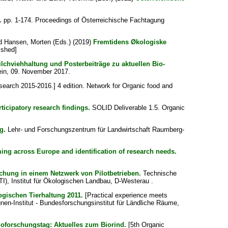
.
pp. 1-174. Proceedings of Österreichische Fachtagung
d
Hansen, Morten
(Eds.) (2019)
Fremtidens Økologiske
ished]
lchviehhaltung und Posterbeiträge zu aktuellen Bio-
ein, 09. November 2017.
earch 2015-2016.] 4 edition. Network for Organic food and
icipatory research findings.
SOLID Deliverable 1.5. Organic
g.
Lehr- und Forschungszentrum für Landwirtschaft Raumberg-
ing across Europe and identification of research needs.
chung in einem Netzwerk von Pilotbetrieben.
Technische
), Institut für Ökologischen Landbau, D-Westerau .
ogischen Tierhaltung 2011.
[Practical experience meets
en-Institut - Bundesforschungsinstitut für Ländliche Räume,
ioforschungstag: Aktuelles zum Biorind.
[5th Organic