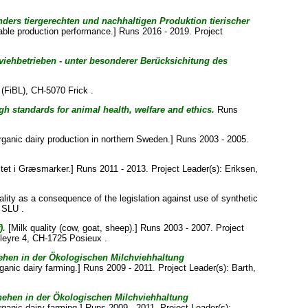
ders tiergerechten und nachhaltigen Produktion tierischer
ble production performance.] Runs 2016 - 2019. Project
viehbetrieben - unter besonderer Berücksichitung des
 (FiBL), CH-5070 Frick .
gh standards for animal health, welfare and ethics.
Runs
rganic dairy production in northern Sweden.] Runs 2003 - 2005.
tet i Græsmarker.] Runs 2011 - 2013. Project Leader(s):
Eriksen,
ality as a consequence of the legislation against use of synthetic
, SLU .
).
[Milk quality (cow, goat, sheep).] Runs 2003 - 2007. Project
oleyre 4, CH-1725 Posieux .
hehen in der Ökologischen Milchviehhaltung
ganic dairy farming.] Runs 2009 - 2011. Project Leader(s):
Barth,
hehen in der Ökologischen Milchviehhaltung
ganic dairy farming.] Runs 2009 - 2011. Project Leader(s):