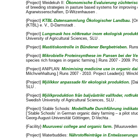
{Project} Weidekuh II:
Ökonomische Evaluierung züchterisch
of breeding strategies in pasture based systems for improving 
Agrarwissenschaften, D-Witzenhausen .
{Project}
KTBL-Datensammlung Ökologischer Landbau.
[Or
(KTBL) e. V., D-Darmstadt .
{Project}
Lungmask hos nötkreatur inom ekologisk produkt
University of Agricultural Sciences, SLU .
{Project}
Mastitiskontrolle in Bündener Bergbetrieben.
Runs 
{Project}
Mikrobielle Proteinsynthese im Pansen bei der V
species rich forages in organic farming.] Runs 2007 - 2009. Pr
{Project} ANIPLAN:
Minimising medicine use in organic dair
Milchviehhaltung.] Runs 2007 - 2010. Project Leader(s):
Winckl
{Project}
Mjölkkor anpassade för ekologisk produktion.
[Dai
SLU .
{Project}
Mjölkproduktion från baljväxtrikt vallfoder, rotfruk
Swedish University of Agricultural Sciences, SLU .
{Project} Stable Schools:
Modellhafte Durchführung indikato
[‘Stable Schools’ in German organic dairy farming – a pilot st
Georg-August-Universität Göttingen, D-Vechta .
{Facility}
Muuruvesi college and organic farm.
[Muuruveden op
{Project} Waterbuddies:
Nährstoffeinträge in Entwässerung