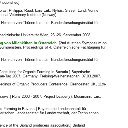
Unpublished]
holas, Philippa, Ruud, Lars Erik, Nyhus, Sissel, Lund, Vonne
ional Veterinary Institute (Norway) .
Heinrich von Thünen-Institut - Bundesforschungsinstitut für
medizinische Universität Wien, 25.-26. September 2008.
ng von Milchkühen in Österreich.
[2nd Austrian Symposium on
Gumpenstein. Proceedings of 4. Österreichische Fachtagung für
Heinrich von Thünen-Institut - Bundesforschungsinstitut für
onsulting for Organic Farming in Bavaria.] Bayerische
ndbau-Tag 2007, Germany, Freising-Weihenstephan, 07.03.2007.
dings of Organic Producers Conference, Cirencester, UK, 11th-
cows.] Runs 2003 - 2007. Project Leader(s):
Mosimann, Eric
,
c Farming in Bavaria.] Bayerische Landesanstalt für
yerischen Landesanstalt für Landwirtschaft, der Technischen
ence of the Bioland producers association.] Bioland