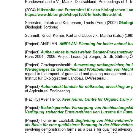
Bundesverband e.V., Mainz, Deutschland. Proceedings of 1. In
(2004)
Hilfsstoffe und Futtermittel für den biologischen L
https://www.fibl.org/de/shop/1032-hilfsstoffliste.html
.
Sehested, Jakob
and
Kristensen, Troels
(Eds.) (2002)
Økologi
Økologisk Jordbrug .
Schmidt, Knud
;
Kerner, Karl
and
Ebbesvik, Martha
(Eds.) (199
{Project} ANIPLAN:
ANIPLAN: Planning for better animal hea
{Project}
Aufbau eines bundesweiten Berater-Praxisnetzwer
Runs 2004 - 2006. Project Leader(s):
Zerger, Dr. Uli
, Stiftung 
{Project} Grazingcowhealth:
Auswertung umfangreicher, im 
Weideganges zu Gesundheit und Wohlbefinden von Milch
regard to the impact of grassland and grazing management on c
Institut für Ökologischen Landbau, D-Westerau .
{Project}
Automatiskt bindsle för nötkreatur, utveckling av 
of Agricultural Engineering .
{Facility} Aver Heino:
Aver Heino, Centre for Organic Dairy 
{Project}
Bedarfsgerechte Versorgung von Hochleistungsküh
Verfügung stehender Ernteverfahren von Luzerne für Futte
{Project} Hörner im Laufstall:
Begleitung von Milchviehherden
als Basis für eine qualifizierte Beratung in der Milchviehha
involving demonstration farms as a basis for qualified advisory