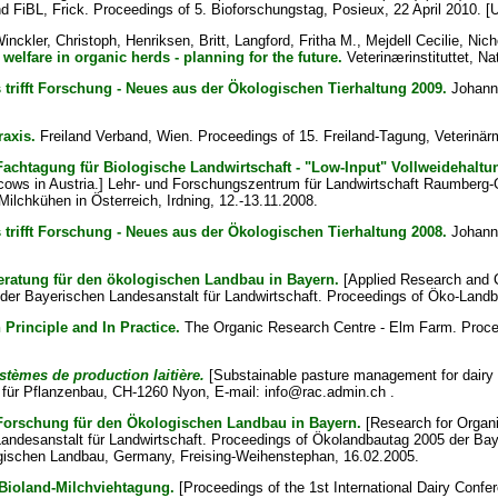
d FiBL, Frick. Proceedings of 5. Bioforschungstag, Posieux, 22 April 2010. [
ckler, Christoph, Henriksen, Britt, Langford, Fritha M., Mejdell Cecilie, Nic
 welfare in organic herds - planning for the future.
Veterinærinstituttet, Nat
 trifft Forschung - Neues aus der Ökologischen Tierhaltung 2009.
Johann 
axis.
Freiland Verband, Wien. Proceedings of 15. Freiland-Tagung, Veterinär
Fachtagung für Biologische Landwirtschaft - "Low-Input" Vollweidehaltu
cows in Austria.] Lehr- und Forschungszentrum für Landwirtschaft Raumberg-
Milchkühen in Österreich, Irdning, 12.-13.11.2008.
 trifft Forschung - Neues aus der Ökologischen Tierhaltung 2008.
Johann 
atung für den ökologischen Landbau in Bayern.
[Applied Research and C
ihe der Bayerischen Landesanstalt für Landwirtschaft. Proceedings of Öko-La
n Principle and In Practice.
The Organic Research Centre - Elm Farm. Procee
stèmes de production laitière.
[Substainable pasture management for dairy 
ür Pflanzenbau, CH-1260 Nyon, E-mail: info@rac.admin.ch .
Forschung für den Ökologischen Landbau in Bayern.
[Research for Organi
n Landesanstalt für Landwirtschaft. Proceedings of Ökolandbautag 2005 der Ba
ogischen Landbau, Germany, Freising-Weihenstephan, 16.02.2005.
 Bioland-Milchviehtagung.
[Proceedings of the 1st International Dairy Confer