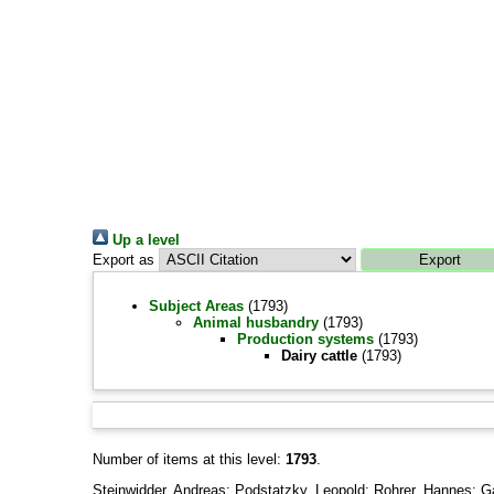
Up a level
Export as
Subject Areas
(1793)
Animal husbandry
(1793)
Production systems
(1793)
Dairy cattle
(1793)
Number of items at this level:
1793
.
Steinwidder, Andreas
;
Podstatzky, Leopold
;
Rohrer, Hannes
;
G