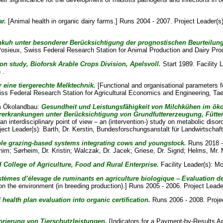
r.
[Animal health in organic dairy farms.] Runs 2004 - 2007. Project Leader(s
chkuh unter besonderer Berücksichtigung der prognostischen Beurteilun
Posieux, Swiss Federal Research Station for Animal Production and Dairy Pro
 study, Bioforsk Arable Crops Division, Apelsvoll.
Start 1989. Facility 
 .
 eine tiergerechte Melktechnik.
[Functional and organisational parameters f
ss Federal Research Station for Agricultural Economics and Engineering, Ta
im Ökolandbau:
Gesundheit und Leistungsfähigkeit von Milchkühen im ökol
tererkrankungen unter Berücksichtigung von Grundfuttererzeugung, Füt
 interdisciplinary point of view – an (intervention-) study on metabolic disor
ect Leader(s):
Barth, Dr. Kerstin
, Bundesforschungsanstalt für Landwirtschaft
ble grazing-based systems integrating cows and youngstock.
Runs 2018 - 
ahim
;
Sørheim, Dr. Kristin
;
Walczak, Dr. Jacek
;
Griese, Dr. Sigrid
;
Helms, Mr.
ollege of Agriculture, Food and Rural Enterprise.
Facility Leader(s):
Mo
systèmes d’élevage de ruminants en agriculture biologique – Evaluation d
on the environment (in breeding production).] Runs 2005 - 2006. Project Leade
ealth plan evaluation into organic certification.
Runs 2006 - 2008. Proje
norierung von Tierschutzleistungen.
[Indicators for a Payment-by-Results A