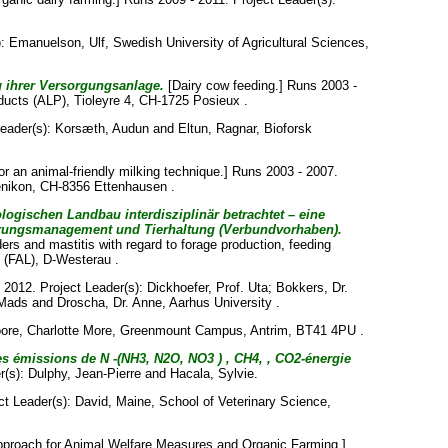
):
Emanuelson, Ulf
, Swedish University of Agricultural Sciences,
g ihrer Versorgungsanlage.
[Dairy cow feeding.] Runs 2003 -
ducts (ALP), Tioleyre 4, CH-1725 Posieux .
Leader(s):
Korsæth, Audun
and
Eltun, Ragnar
, Bioforsk
or an animal-friendly milking technique.] Runs 2003 - 2007.
enikon, CH-8356 Ettenhausen .
ogischen Landbau interdisziplinär betrachtet – eine
terungsmanagement und Tierhaltung (Verbundvorhaben).
ders and mastitis with regard to forage production, feeding
 (FAL), D-Westerau .
2012. Project Leader(s):
Dickhoefer, Prof. Uta
;
Bokkers, Dr.
 Mads
and
Droscha, Dr. Anne
, Aarhus University .
ore, Charlotte More
, Greenmount Campus, Antrim, BT41 4PU .
es émissions de N -(NH3, N2O, NO3 ) , CH4, , CO2-énergie
r(s):
Dulphy, Jean-Pierre
and
Hacala, Sylvie
.
ct Leader(s):
David, Maine
, School of Veterinary Science,
pproach for Animal Welfare Measures and Organic Farming.]