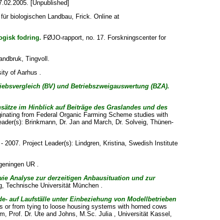
7.02.2005. [Unpublished]
 für biologischen Landbau, Frick. Online at
ogisk fodring.
FØJO-rapport, no. 17. Forskningscenter for
andbruk, Tingvoll.
sity of Aarhus .
iebsvergleich (BV) und Betriebszweigauswertung (BZA).
tze im Hinblick auf Beiträge des Graslandes und des
ginating from Federal Organic Farming Scheme studies with
eader(s):
Brinkmann, Dr. Jan
and
March, Dr. Solveig
, Thünen-
 - 2007. Project Leader(s):
Lindgren, Kristina
, Swedish Institute
geningen UR .
ie Analyse zur derzeitigen Anbausituation und zur
g
, Technische Universität München .
e- auf Laufställe unter Einbeziehung von Modellbetrieben
ds or from tying to loose housing systems with horned cows
m, Prof. Dr. Ute
and
Johns, M.Sc. Julia
, Universität Kassel,