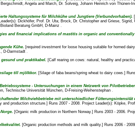
;
Bergschmidt, Angela
and
March, Dr. Solveig
, Johann Heinrich von Thünen-In
ierte Haltungssysteme für Milchkühe und Jungtiere (Verbundvorhaben).
[
Leader(s):
Dickhöfer, Prof. Dr. Uta
;
Brock, Dr. Christopher
and
Griese, Sigrid
,
; Bioland Beratung GmbH, D-Mainz .
egies and financial implications of mastitis in organic and conventional
ragende Kühe.
[required investment for loose housing suitable for horned dair
., D-Darmstadt .
, gesund und praktikabel.
[Calf rearing on cows: natural, healthy and practi
lage till mjölkkor.
[Silage of faba beans/spring wheat to dairy cows.] Runs
Betriebssysteme - Untersuchungen in einem Netzwerk von Pilotbetriebe
en
, Technische Universität München, D-Freising-Weihenstephan .
chaftender Milchviehbetriebe mit unterschiedlicher Fütterungsintensität
sity and production structure.] Runs 2007 - 2008. Project Leader(s):
Köpke, Prof
-Norge.
[Organic milk production in Northern Norway.] Runs 2003 - 2006. Proj
kekvalitet.
[Organic production methods and milk quality.] Runs 2006 - 2009