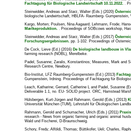
Fachtagung für Biologische Landwirtschaft 10.11.2022.
. Pr
Steinwidder, Andreas
and
Starz, Walter
(Eds.) (2020)
Österrei
biologische Landwirtschaft, HBLFA- Raumberg- Gumpenstein,
Kargo, Morten
;
Poulsen, Nina Aagaard
;
Lehmann, Frode
;
Hanse
Mælkeproduktion.
. Proceedings of SOBcows workshop, Harald
Steinwidder, Andreas
and
Starz, Walter
(Eds.) (2017)
Österrei
Forschungsergebnissen.
pp. 1-102. Proceedings of Österre
De Cock, Lieve
(Ed.) (2016)
De biologische landbouw in Vla
farming research (NOBL), Merelbeke.
Padel, Susanne
;
Zaralis, Konstantinos
;
Measures, Mark
and
S
Research Centre, Newbury.
Bio-Institut, LFZ Raumberg-Gumpenstein
(Ed.) (2013)
Fachtag
Gumpenstein, Irdning. Proceedings of Fachtagung für Biologisc
Leach, Katharine
;
Gerrard, Catherine L
and
Padel, Susanne
(Ed
Deliverable 1.1, no. EU- SOLID project. ORC, Hamstead Marsh
Hülsbergen, Kurt-Jürgen
and
Rahmann, Gerold
(Eds.) (2013)
K
Universität München (TUM), Lehrstuhl für Ökologischen Landba
Rahmann, Gerold
and
Schumacher, Ulrich
(Eds.) (2011)
Praxis
research - News from organic farming and organic animal husb
Wald und Fischerei, D-Braunschweig.
Schory, Fredy
;
Alföldi, Thomas
;
Büttikofer, Ueli
;
Charles, Raph