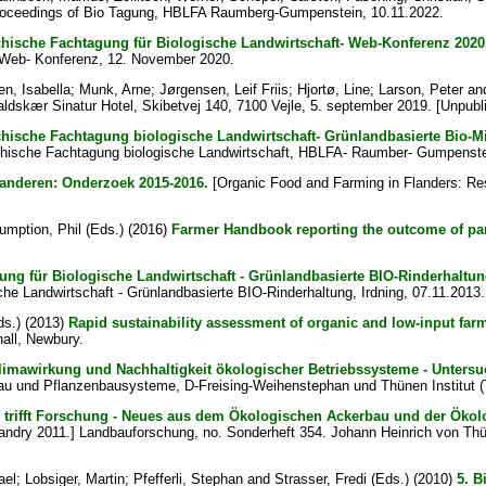
oceedings of Bio Tagung, HBLFA Raumberg-Gumpenstein, 10.11.2022.
chische Fachtagung für Biologische Landwirtschaft- Web-Konferenz 2020
 Web- Konferenz, 12. November 2020.
n, Isabella
;
Munk, Arne
;
Jørgensen, Leif Friis
;
Hjortø, Line
;
Larson, Peter
an
skær Sinatur Hotel, Skibetvej 140, 7100 Vejle, 5. september 2019. [Unpubl
chische Fachtagung biologische Landwirtschaft- Grünlandbasierte Bio-Mi
ichische Fachtagung biologische Landwirtschaft, HBLFA- Raumber- Gumpenst
anderen: Onderzoek 2015-2016.
[Organic Food and Farming in Flanders: Res
umption, Phil
(Eds.) (2016)
Farmer Handbook reporting the outcome of part
ung für Biologische Landwirtschaft - Grünlandbasierte BIO-Rinderhaltun
he Landwirtschaft - Grünlandbasierte BIO-Rinderhaltung, Irdning, 07.11.2013.
s.) (2013)
Rapid sustainability assessment of organic and low-input farm
all, Newbury.
limawirkung und Nachhaltigkeit ökologischer Betriebssysteme - Untersu
u und Pflanzenbausysteme, D-Freising-Weihenstephan und Thünen Institut (TI
 trifft Forschung - Neues aus dem Ökologischen Ackerbau und der Ökol
andry 2011.] Landbauforschung, no. Sonderheft 354. Johann Heinrich von Thün
ael
;
Lobsiger, Martin
;
Pfefferli, Stephan
and
Strasser, Fredi
(Eds.) (2010)
5. B