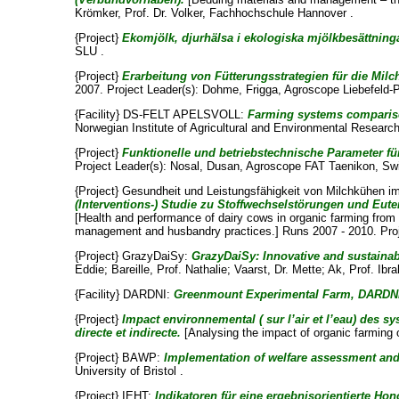
Krömker, Prof. Dr. Volker
, Fachhochschule Hannover .
{Project}
Ekomjölk, djurhälsa i ekologiska mjölkbesättninga
SLU .
{Project}
Erarbeitung von Fütterungsstrategien für die Mil
2007. Project Leader(s):
Dohme, Frigga
, Agroscope Liebefeld-
{Facility} DS-FELT APELSVOLL:
Farming systems comparison
Norwegian Institute of Agricultural and Environmental Research
{Project}
Funktionelle und betriebstechnische Parameter für
Project Leader(s):
Nosal, Dusan
, Agroscope FAT Taenikon, Swi
{Project} Gesundheit und Leistungsfähigkeit von Milchkühen 
(Interventions-) Studie zu Stoffwechselstörungen und Eu
[Health and performance of dairy cows in organic farming from an
management and husbandry practices.] Runs 2007 - 2010. Proj
{Project} GrazyDaiSy:
GrazyDaiSy: Innovative and sustaina
Eddie
;
Bareille, Prof. Nathalie
;
Vaarst, Dr. Mette
;
Ak, Prof. Ibr
{Facility} DARDNI:
Greenmount Experimental Farm, DARDNI C
{Project}
Impact environnemental ( sur l’air et l’eau) des 
directe et indirecte.
[Analysing the impact of organic farming 
{Project} BAWP:
Implementation of welfare assessment and h
University of Bristol .
{Project} IEHT:
Indikatoren für eine ergebnisorientierte Ho