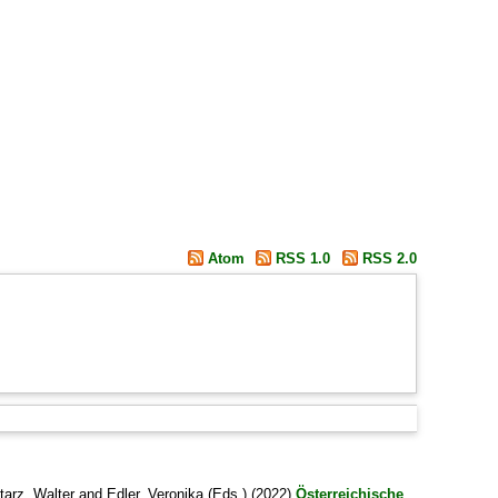
Atom
RSS 1.0
RSS 2.0
tarz, Walter
and
Edler, Veronika
(Eds.) (2022)
Österreichische