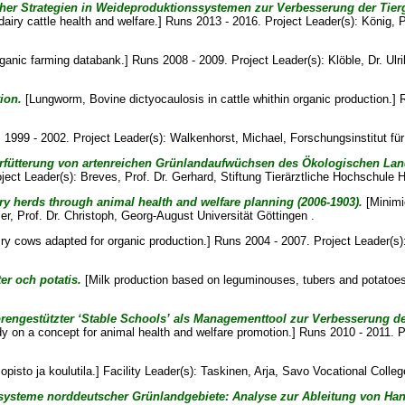
er Strategien in Weideproduktionssystemen zur Verbesserung der Tier
dairy cattle health and welfare.] Runs 2013 - 2016. Project Leader(s):
König, P
ganic farming databank.] Runs 2008 - 2009. Project Leader(s):
Klöble, Dr. Ulr
ion.
[Lungworm, Bovine dictyocaulosis in cattle whithin organic production.] 
1999 - 2002. Project Leader(s):
Walkenhorst, Michael
, Forschungsinstitut fü
erfütterung von artenreichen Grünlandaufwüchsen des Ökologischen La
oject Leader(s):
Breves, Prof. Dr. Gerhard
, Stiftung Tierärztliche Hochschule 
y herds through animal health and welfare planning (2006-1903).
[Minimi
er, Prof. Dr. Christoph
, Georg-August Universität Göttingen .
ry cows adapted for organic production.] Runs 2004 - 2007. Project Leader(s)
ter och potatis.
[Milk production based on leguminouses, tubers and potatoes
rengestützter ‘Stable Schools’ als Managementtool zur Verbesserung de
udy on a concept for animal health and welfare promotion.] Runs 2010 - 2011. 
isto ja koulutila.] Facility Leader(s):
Taskinen, Arja
, Savo Vocational Colleg
ssysteme norddeutscher Grünlandgebiete: Analyse zur Ableitung von H