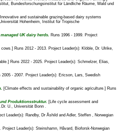
stitut, Bundesforschungsinstitut für Ländliche Räume, Wald und
Innovative and sustainable grazing-based dairy systems
 Universität Hohenheim, Institut für Tropische
ly managed UK dairy herds.
Runs 1996 - 1999. Project
y cows.] Runs 2012 - 2013. Project Leader(s):
Klöble, Dr. Ulrike
,
cable.] Runs 2022 - 2025. Project Leader(s):
Schmelzer, Elias
,
 2005 - 2007. Project Leader(s):
Ericson, Lars
, Swedish
n.
[Climate effects and sustainability of organic agriculture.] Runs
 und Produktionsstruktur.
[Life cycle assessment and
.Dr. U.
, Universität Bonn .
ect Leader(s):
Randby, Dr Åshild
and
Adler, Steffen
, Norwegian
. Project Leader(s):
Steinshamn, Håvard
, Bioforsk-Norwegian