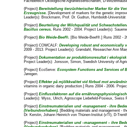
Fachbereich Ökologische Agrarwissenschaften, D-Witzenhause
{Project}
Bereitstellung tierzüchterischer Marker für die 
Erzeugnisse.
[Development of markers for the genetic improv
Leader(s):
Brockmann, Prof. Dr. Gudrun
, Humboldt-Universität 
{Project}
Beurteilung der Milchqualität und Schwachstellen
Bacillus cereus.
Runs 2002 - 2004. Project Leader(s):
Sauerwe
{Project}
Bio Weide-Beef®.
[Bio Weide-Beef®.] Runs 2002 - 20
{Project} COWCALF:
Developing robust and economically via
2009 - 2013. Project Leader(s):
Grøndahl, Researcher Ann Mar
{Project}
Dokumentation av produktionsresultat i ekologisk
Project Leader(s):
Jonsson, Simon
, Swedish University of Agri
{Project} EcoServe:
Ecosystem Functions and Services of Bi
Jøregen
.
{Project}
Effekter på mjölkkvalitet vid förbud mot användni
vitamins in organic dairy production.] Runs 2004 - 2006. Proje
{Project}
Einflussfaktoren auf die ernährungsphysiologische
Leader(s):
Wyss, Ulrich
, Agroscope Liebefeld-Posieux, Swiss F
{Project}
Einstreumaterialien und -management - ihre Bede
(Verbundvorhaben).
[Bedding materials and management - their
Dr. Kerstin
, Johann Heinrich von Thünen-Institut (vTI), D-Trenth
{Project}
Einstreumaterialien und –management – ihre Bede
(Verbundvorhaben).
[Bedding materials and management – their