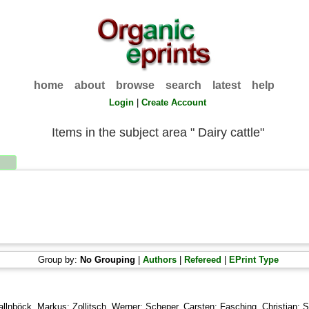
home
about
browse
search
latest
help
Login
|
Create Account
Items in the subject area " Dairy cattle"
Group by:
No Grouping
|
Authors
|
Refereed
|
EPrint Type
allnböck, Markus
;
Zollitsch, Werner
;
Scheper, Carsten
;
Fasching, Christian
;
S