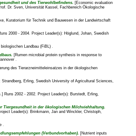
gesundheit und des Tierwohlbefindens.
[Economic evaluation
rof. Dr. Sven
, Universität Kassel, Fachbereich Ökologische
ike
, Kuratorium für Technik und Bauwesen in der Landwirtschaft
Runs 2000 - 2004. Project Leader(s):
Höglund, Johan
, Swedish
r biologischen Landbau (FiBL) .
ndbaus.
[Rumen microbial protein synthesis in response to
Hannover .
erung des Tierarzneimitteleinsatzes in der ökologischen
:
Strandberg, Erling
, Swedish University of Agricultural Sciences,
.] Runs 2002 - 2002. Project Leader(s):
Burstedt, Erling
,
r Tiergesundheit in der ökologischen Milchviehhaltung.
Project Leader(s):
Brinkmann, Jan
and
Winckler, Christoph
,
e .
andlungsempfehlungen (Verbundvorhaben).
[Nutrient inputs