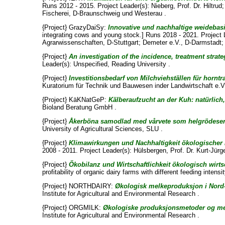
Runs 2012 - 2015. Project Leader(s):
Nieberg, Prof. Dr. Hiltrud
Fischerei, D-Braunschweig und Westerau .
{Project} GrazyDaiSy:
Innovative und nachhaltige weidebas
integrating cows and young stock.] Runs 2018 - 2021. Project 
Agrarwissenschaften, D-Stuttgart; Demeter e.V., D-Darmstadt
{Project}
An investigation of the incidence, treatment strat
Leader(s):
Unspecified
, Reading University .
{Project}
Investitionsbedarf von Milchviehställen für hornt
Kuratorium für Technik und Bauwesen inder Landwirtschaft e.V
{Project} KäKNatGeP:
Kälberaufzucht an der Kuh: natürlich
Bioland Beratung GmbH .
{Project}
Åkerböna samodlad med vårvete som helgrödesensi
University of Agricultural Sciences, SLU .
{Project}
Klimawirkungen und Nachhaltigkeit ökologischer 
2008 - 2011. Project Leader(s):
Hülsbergen, Prof. Dr. Kurt-Jürg
{Project}
Ökobilanz und Wirtschaftlichkeit ökologisch wirts
profitability of organic dairy farms with different feeding inten
{Project} NORTHDAIRY:
Økologisk melkeproduksjon i Nord
Institute for Agricultural and Environmental Research .
{Project} ORGMILK:
Økologiske produksjonsmetoder og mel
Institute for Agricultural and Environmental Research .