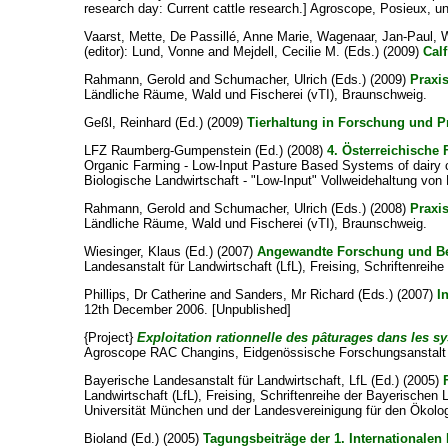
research day: Current cattle research.] Agroscope, Posieux, un
Vaarst, Mette, De Passillé, Anne Marie, Wagenaar, Jan-Paul, Win
(editor):
Lund, Vonne
and
Mejdell, Cecilie M.
(Eds.) (2009)
Calf
Rahmann, Gerold
and
Schumacher, Ulrich
(Eds.) (2009)
Praxis
Ländliche Räume, Wald und Fischerei (vTI), Braunschweig.
Geßl, Reinhard
(Ed.) (2009)
Tierhaltung in Forschung und Pr
LFZ Raumberg-Gumpenstein
(Ed.) (2008)
4. Österreichische 
Organic Farming - Low-Input Pasture Based Systems of dairy 
Biologische Landwirtschaft - "Low-Input" Vollweidehaltung von 
Rahmann, Gerold
and
Schumacher, Ulrich
(Eds.) (2008)
Praxis
Ländliche Räume, Wald und Fischerei (vTI), Braunschweig.
Wiesinger, Klaus
(Ed.) (2007)
Angewandte Forschung und Ber
Landesanstalt für Landwirtschaft (LfL), Freising, Schriftenre
Phillips, Dr Catherine
and
Sanders, Mr Richard
(Eds.) (2007)
I
12th December 2006. [Unpublished]
{Project}
Exploitation rationnelle des pâturages dans les sy
Agroscope RAC Changins, Eidgenössische Forschungsanstalt f
Bayerische Landesanstalt für Landwirtschaft, LfL
(Ed.) (2005)
Landwirtschaft (LfL), Freising, Schriftenreihe der Bayerische
Universität München und der Landesvereinigung für den Ökol
Bioland
(Ed.) (2005)
Tagungsbeiträge der 1. Internationalen