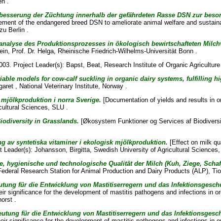
n .
Verbesserung der Züchtung innerhalb der gefährdeten Rasse DSN zur beson
ement of the endangered breed DSN to ameliorate animal welfare and sustaina
zu Berlin .
analyse des Produktionsprozesses in ökologisch bewirtschafteten Milch
in, Prof. Dr. Helga
, Rheinische Friedrich-Wilhelms-Universität Bonn .
03. Project Leader(s):
Bapst, Beat
, Research Institute of Organic Agriculture
ble models for cow-calf suckling in organic dairy systems, fulfilling hi
garet
, National Veterinary Institute, Norway .
 mjölkproduktion i norra Sverige.
[Documentation of yields and results in o
cultural Sciences, SLU .
odiversity in Grasslands.
[Økosystem Funktioner og Services af Biodiversi
ng av syntetiska vitaminer i ekologisk mjölkproduktion.
[Effect on milk qu
ct Leader(s):
Johansson, Birgitta
, Swedish University of Agricultural Sciences
, hygienische und technologische Qualität der Milch (Kuh, Ziege, Schaf
ederal Research Station for Animal Production and Dairy Products (ALP), Ti
utung für die Entwicklung von Mastitiserregern und das Infektionsgesc
 significance for the development of mastitis pathogens and infections in or
orst .
utung für die Entwicklung von Mastitiserregern und das Infektionsgesc
 significance for the development of mastitis pathogens and infections in or