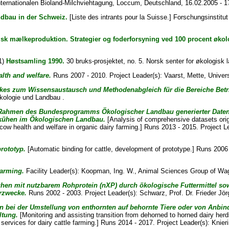
ternationalen Bioland-Milchviehtagung, Loccum, Deutschland, 16.02.2005 - 1
andbau in der Schweiz.
[Liste des intrants pour la Suisse.] Forschungsinstitut
sk mælkeproduktion. Strategier og foderforsyning ved 100 procent økol
1)
Høstsamling 1990.
30 bruks-prosjektet, no. 5. Norsk senter for økologisk l
lth and welfare.
Runs 2007 - 2010. Project Leader(s):
Vaarst, Mette
, Univer
kes zum Wissensaustausch und Methodenabgleich für die Bereiche Betr
Ökologie und Landbau .
Rahmen des Bundesprogramms Ökologischer Landbau generierter Datensä
kühen im Ökologischen Landbau.
[Analysis of comprehensive datasets ori
ow health and welfare in organic dairy farming.] Runs 2013 - 2015. Project L
prototyp.
[Automatic binding for cattle, development of prototype.] Runs 2006
Farming.
Facility Leader(s):
Koopman, Ing. W.
, Animal Sciences Group of Wa
en mit nutzbarem Rohprotein (nXP) durch ökologische Futtermittel sow
rzwecke.
Runs 2002 - 2003. Project Leader(s):
Schwarz, Prof. Dr. Frieder Jör
 bei der Umstellung von enthornten auf behornte Tiere oder von Anbind
ltung.
[Monitoring and assisting transition from dehorned to horned dairy her
 services for dairy cattle farming.] Runs 2014 - 2017. Project Leader(s):
Knieri