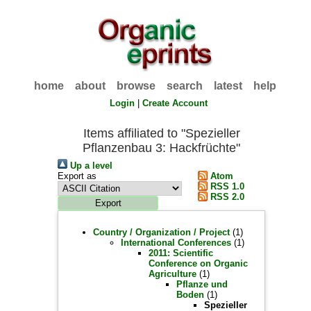
home
about
browse
search
latest
help
Login
|
Create Account
Items affiliated to "Spezieller
Pflanzenbau 3: Hackfrüchte"
Up a level
Export as
Atom
RSS 1.0
RSS 2.0
Country / Organization / Project
(1)
International Conferences
(1)
2011: Scientific
Conference on Organic
Agriculture
(1)
Pflanze und
Boden
(1)
Spezieller