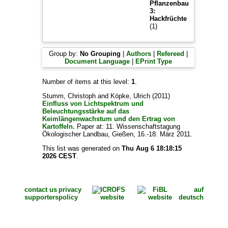
Pflanzenbau
3:
Hackfrüchte
(1)
Group by:
No Grouping
|
Authors
|
Refereed
|
Document Language
|
EPrint Type
Number of items at this level:
1
.
Stumm, Christoph
and
Köpke, Ulrich
(2011)
Einfluss von Lichtspektrum und
Beleuchtungsstärke auf das
Keimlängenwachstum und den Ertrag von
Kartoffeln.
Paper at: 11. Wissenschaftstagung
Ökologischer Landbau, Gießen, 16.-18. März 2011.
This list was generated on
Thu Aug 6 18:18:15
2026 CEST
.
contact us
privacy
auf
supporters
policy
deutsch