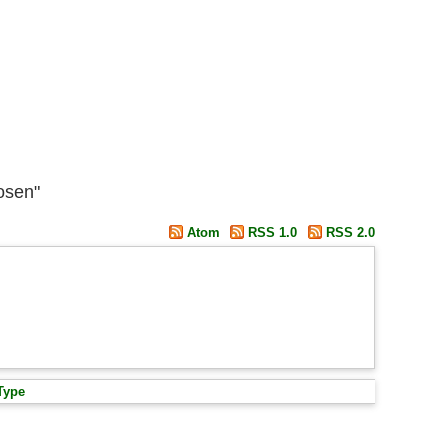
nosen"
Atom
RSS 1.0
RSS 2.0
Type