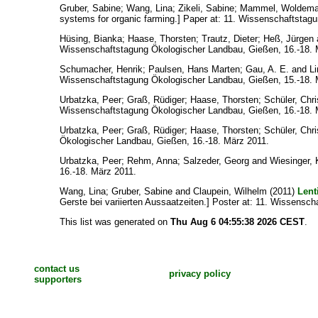
Gruber, Sabine
;
Wang, Lina
;
Zikeli, Sabine
;
Mammel, Woldema
systems for organic farming.] Paper at: 11. Wissenschaftstag
Hüsing, Bianka
;
Haase, Thorsten
;
Trautz, Dieter
;
Heß, Jürgen
Wissenschaftstagung Ökologischer Landbau, Gießen, 16.-18. 
Schumacher, Henrik
;
Paulsen, Hans Marten
;
Gau, A. E.
and
L
Wissenschaftstagung Ökologischer Landbau, Gießen, 15.-18. 
Urbatzka, Peer
;
Graß, Rüdiger
;
Haase, Thorsten
;
Schüler, Chri
Wissenschaftstagung Ökologischer Landbau, Gießen, 16.-18. 
Urbatzka, Peer
;
Graß, Rüdiger
;
Haase, Thorsten
;
Schüler, Chri
Ökologischer Landbau, Gießen, 16.-18. März 2011.
Urbatzka, Peer
;
Rehm, Anna
;
Salzeder, Georg
and
Wiesinger, 
16.-18. März 2011.
Wang, Lina
;
Gruber, Sabine
and
Claupein, Wilhelm
(2011)
Lent
Gerste bei variierten Aussaatzeiten.] Poster at: 11. Wissensc
This list was generated on
Thu Aug 6 04:55:38 2026 CEST
.
contact us
privacy policy
supporters