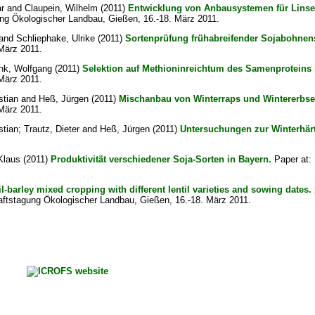
r
and
Claupein, Wilhelm
(2011)
Entwicklung von Anbausystemen für Lins
ung Ökologischer Landbau, Gießen, 16.-18. März 2011.
and
Schliephake, Ulrike
(2011)
Sortenprüfung frühabreifender Sojabohnen
März 2011.
ink, Wolfgang
(2011)
Selektion auf Methioninreichtum des Samenproteins
März 2011.
stian
and
Heß, Jürgen
(2011)
Mischanbau von Winterraps und Wintererbs
März 2011.
stian
;
Trautz, Dieter
and
Heß, Jürgen
(2011)
Untersuchungen zur Winterhärt
Klaus
(2011)
Produktivität verschiedener Soja-Sorten in Bayern.
Paper at:
il-barley mixed cropping with different lentil varieties and sowing dates.
haftstagung Ökologischer Landbau, Gießen, 16.-18. März 2011.