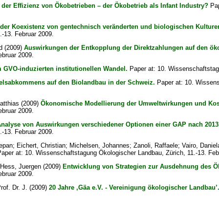
 der Effizienz von Ökobetrieben – der Ökobetrieb als Infant Industry?
Pap
der Koexistenz von gentechnisch veränderten und biologischen Kulturen
.-13. Februar 2009.
d
(2009)
Auswirkungen der Entkopplung der Direktzahlungen auf den ök
ebruar 2009.
 GVO-induzierten institutionellen Wandel.
Paper at: 10. Wissenschaftstag
elsabkommens auf den Biolandbau in der Schweiz.
Paper at: 10. Wissen
atthias
(2009)
Ökonomische Modellierung der Umweltwirkungen und Kost
ebruar 2009.
nalyse von Auswirkungen verschiedener Optionen einer GAP nach 2013 au
.-13. Februar 2009.
tepan
;
Eichert, Christian
;
Michelsen, Johannes
;
Zanoli, Raffaele
;
Vairo, Daniel
aper at: 10. Wissenschaftstagung Ökologischer Landbau, Zürich, 11.-13. Feb
Hess, Juergen
(2009)
Entwicklung von Strategien zur Ausdehnung des 
ebruar 2009.
of. Dr. J.
(2009)
20 Jahre ‚Gäa e.V. - Vereinigung ökologischer Landbau’