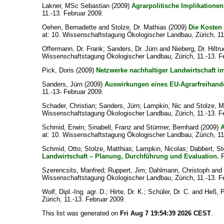
Lakner, MSc Sebastian
(2009)
Agrarpolitische Implikationen
11.-13. Februar 2009.
Oehen, Bernadette
and
Stolze, Dr. Mathias
(2009)
Die Kosten 
at: 10. Wissenschaftstagung Ökologischer Landbau, Zürich, 11
Offermann, Dr. Frank
;
Sanders, Dr. Jürn
and
Nieberg, Dr. Hiltru
Wissenschaftstagung Ökologischer Landbau, Zürich, 11.-13. F
Pick, Doris
(2009)
Netzwerke nachhaltiger Landwirtschaft im
Sanders, Jürn
(2009)
Auswirkungen eines EU-Agrarfreihand
11.-13- Februar 2009.
Schader, Christian
;
Sanders, Jürn
;
Lampkin, Nic
and
Stolze, M
Wissenschaftstagung Ökologischer Landbau, Zürich, 11.-13. F
Schmid, Erwin
;
Sinabell, Franz
and
Stürmer, Bernhard
(2009)
A
at: 10. Wissenschaftstagung Ökologischer Landbau, Zürich, 11
Schmid, Otto
;
Stolze, Matthias
;
Lampkin, Nicolas
;
Dabbert, S
Landwirtschaft – Planung, Durchführung und Evaluation.
P
Szerencsits, Manfred
;
Ruppert, Jim
;
Dahlmann, Christoph
and
Wissenschaftstagung Ökologischer Landbau, Zürich, 11.-13. F
Wolf, Dipl.-Ing. agr. D.
;
Hirte, Dr. K.
;
Schüler, Dr. C.
and
Heß, Pr
Zürich, 11.-13. Februar 2009.
This list was generated on
Fri Aug 7 19:54:39 2026 CEST
.