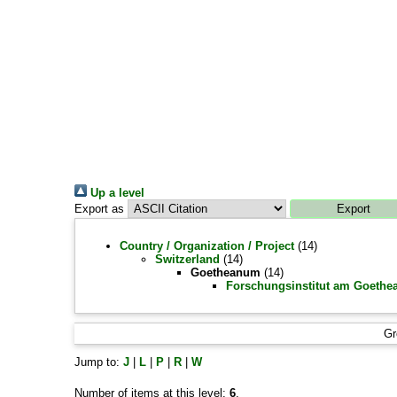
Up a level
Export as
Country / Organization / Project
(14)
Switzerland
(14)
Goetheanum
(14)
Forschungsinstitut am Goeth
Gr
Jump to:
J
|
L
|
P
|
R
|
W
Number of items at this level:
6
.