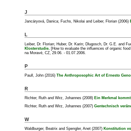
J
Jancáryová, Danica
;
Fuchs, Nikolai
and
Leiber, Florian
(2006)
L
Leiber, Dr. Florian
;
Huber, Dr. Karin
;
Dlugosch, Dr. G.E.
and
Fuc
Klosterstudie.
[How to evaluate the influences of organic foo
na Moravé, CZ, 29.06. - 01.07.2006.
P
Paull, John
(2016)
The Anthroposophic Art of Ernesto Geno
R
Richter, Ruth
and
Wirz, Johannes
(2008)
Ein Merkmal kommt s
Richter, Ruth
and
Wirz, Johannes
(2007)
Gentechnisch verände
W
Waldburger, Beatrix
and
Spengler, Anet
(2007)
Konstitution v