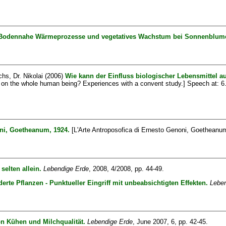
Bodennahe Wärmeprozesse und vegetatives Wachstum bei Sonnenblum
hs, Dr. Nikolai
(2006)
Wie kann der Einfluss biologischer Lebensmittel 
d on the whole human being? Experiences with a convent study.] Speech at: 
ni, Goetheanum, 1924.
[L'Arte Antroposofica di Ernesto Genoni, Goetheanu
elten allein.
Lebendige Erde
, 2008, 4/2008, pp. 44-49.
rte Pflanzen - Punktueller Eingriff mit unbeabsichtigten Effekten.
Leben
on Kühen und Milchqualität.
Lebendige Erde
, June 2007, 6, pp. 42-45.