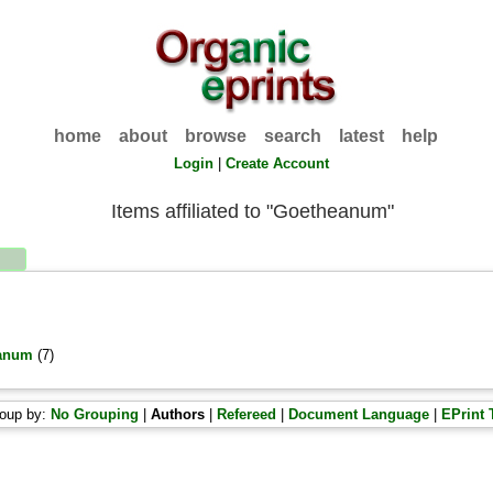
home
about
browse
search
latest
help
Login
|
Create Account
Items affiliated to "Goetheanum"
eanum
(7)
oup by:
No Grouping
|
Authors
|
Refereed
|
Document Language
|
EPrint 