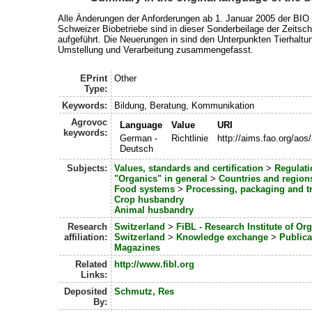
Alle Änderungen der Anforderungen ab 1. Januar 2005 der BI
Schweizer Biobetriebe sind in dieser Sonderbeilage der Zeitschr
aufgeführt. Die Neuerungen in sind den Unterpunkten Tierhaltu
Umstellung und Verarbeitung zusammengefasst.
EPrint
Other
Type:
Keywords:
Bildung, Beratung, Kommunikation
Agrovoc
Language
Value
URI
keywords:
German -
Richtlinie
http://aims.fao.org/ao
Deutsch
Subjects:
Values, standards and certification
>
Regulati
"Organics" in general
>
Countries and region
Food systems
>
Processing, packaging and t
Crop husbandry
Animal husbandry
Research
Switzerland
>
FiBL - Research Institute of Or
affiliation:
Switzerland
>
Knowledge exchange
>
Publica
Magazines
Related
http://www.fibl.org
Links:
Deposited
Schmutz, Res
By: