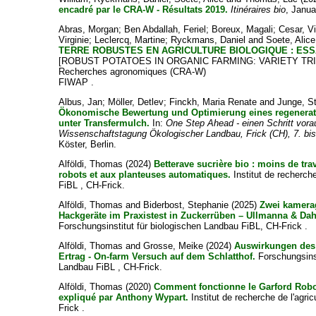
encadré par le CRA-W - Résultats 2019.
Itinéraires bio
, Janua
Abras, Morgan
;
Ben Abdallah, Feriel
;
Boreux, Magali
;
Cesar, V
Virginie
;
Leclercq, Martine
;
Ryckmans, Daniel
and
Soete, Alice
TERRE ROBUSTES EN AGRICULTURE BIOLOGIQUE : ESSA
[ROBUST POTATOES IN ORGANIC FARMING: VARIETY TRIAL 
Recherches agronomiques (CRA-W)
FIWAP .
Albus, Jan
;
Möller, Detlev
;
Finckh, Maria Renate
and
Junge, S
Ökonomische Bewertung und Optimierung eines regenerati
unter Transfermulch.
In:
One Step Ahead - einen Schritt vorau
Wissenschaftstagung Ökologischer Landbau, Frick (CH), 7. bi
Köster, Berlin.
Alföldi, Thomas
(2024)
Betterave sucrière bio : moins de tr
robots et aux planteuses automatiques.
Institut de recherche
FiBL , CH-Frick.
Alföldi, Thomas
and
Biderbost, Stephanie
(2025)
Zwei kamera
Hackgeräte im Praxistest in Zuckerrüben – Ullmanna & Dah
Forschungsinstitut für biologischen Landbau FiBL, CH-Frick .
Alföldi, Thomas
and
Grosse, Meike
(2024)
Auswirkungen des
Ertrag - On-farm Versuch auf dem Schlatthof.
Forschungsinst
Landbau FiBL , CH-Frick.
Alföldi, Thomas
(2020)
Comment fonctionne le Garford Robo
expliqué par Anthony Wypart.
Institut de recherche de l'agri
Frick .