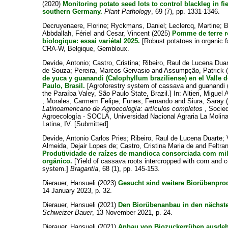
(2020)
Monitoring potato seed lots to control blackleg in fi
southern Germany.
Plant Pathology
, 69 (7), pp. 1331-1346.
Decruyenaere, Florine
;
Ryckmans, Daniel
;
Leclercq, Martine
;
B
Abbdallah, Fériel
and
Cesar, Vincent
(2025)
Pomme de terre r
biologique: essai variétal 2025.
[Robust potatoes in organic fa
CRA-W, Belgique, Gembloux.
Devide, Antonio
;
Castro, Cristina
;
Ribeiro, Raul de Lucena Dua
de Souza
;
Pereira, Marcos Gervasio
and
Assumpção, Patrick
(
de yuca y guanandi (Calophyllum braziliense) en el Valle 
Paulo, Brasil.
[Agroforestry system of cassava and guanandi (
the Paraíba Valey, São Paulo State, Brazil.] In:
Altieri, Miguel 
;
Morales, Carmem Felipe
;
Funes, Fernando
and
Siura, Saray
(
Latinoamericano de Agroecología: artículos completos
, Socie
Agroecología - SOCLA, Universidad Nacional Agraria La Mol
Latina, IV. [Submitted]
Devide, Antonio Carlos Pries
;
Ribeiro, Raul de Lucena Duarte
;
Almeida, Dejair Lopes de
;
Castro, Cristina Maria de
and
Feltra
Produtividade de raízes de mandioca consorciada com mi
orgânico.
[Yield of cassava roots intercropped with corn and 
system.]
Bragantia
, 68 (1), pp. 145-153.
Dierauer, Hansueli
(2023)
Gesucht sind weitere Biorübenpro
14 January 2023, p. 32.
Dierauer, Hansueli
(2021)
Den Biorübenanbau in den nächst
Schweizer Bauer
, 13 November 2021, p. 24.
Dierauer, Hansueli
(2021)
Anbau von Biozuckerrüben ausde