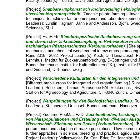
Facility Leader(s):
Younie, David
, Scottish Agricultural College 
{Project}
Snabbare uppkomst och knölutveckling i ekologi
utvecklad förgroningsteknik.
[Organic potato farming – Inves
techniques to achieve faster emergence and tuber development
Leader(s):
Lundin Hagman, Jannie
and
Andersson, Björn
, Swed
Sciences, SLU .
{Project} EvaHerb:
Standortspezifische Risikobewertung vo
und chemischer Unkrautbekämpfung in Reihenkulturen als
nachhaltigen Pflanzenschutzes (Verbundvorhaben).
[Site sp
mechanical and chemical weed control in row crops promoting s
Runs 2019 - 2022. Project Leader(s):
Koch, Dr. Heinz-Josef
;
Fi
Lehmhus
, Institut für Zuckerrübenforschung, D-Göttingen und J
Bundesforschungsinstitut für Kulturpflanzen (JKI), Institut für
und Grünland, D-Braunschweig .
{Project}
Verschiedene Kulturarten für den integrierten un
[Different arable crops for integrated and organic farming.] Run
Leader(s):
Hebeisen, Thomas
, Agroscope FAL Reckenholz, Sw
Station for Agroecology and Agriculture, CH-8046 Zurich, E-mai
{Project}
Wertprüfungen für den ökologischen Landbau.
Run
Leader(s):
Steinberger, Dr. Josef
, Bundessortenamt Hannover .
{Project} ZuchtmetPopMaisFZD:
Zuchtmethoden, Leistungs- 
von Maispopulationen und Erstellung einer diversen Ausg
Wissenschaft, Züchtung und Praxis (Verbundvorhaben).
[B
performance and adaption of maize populations. Development of
further appraches in science, breeding and practical agriculatu
Project Leader(s):
Vollenweider, Dr. Carl
;
Eder, Dr. Joachim
;
Be