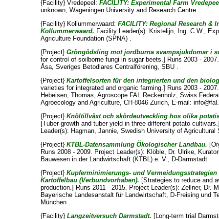
{Facility} Vredepeel:
FACILITY: Experimental Farm Vredepee
unknown
, Wageningen University and Research Centre .
{Facility} Kollummerwaard:
FACILITY: Regional Research & I
Kollummerwaard.
Facility Leader(s):
Kristelijn, Ing. C.W.
, Ex
Agriculture Foundation (SPNA) .
{Project}
Gröngödsling mot jordburna svampsjukdomar i so
for control of soilborne fungi in sugar beets.] Runs 2003 - 2007
Åsa
, Sveriges Betodlares Centralförening, SBU .
{Project}
Kartoffelsorten für den integrierten und den biol
varieties for integrated and organic farming.] Runs 2003 - 2007.
Hebeisen, Thomas
, Agroscope FAL Reckenholz, Swiss Federal
Agroecology and Agriculture, CH-8046 Zurich, E-mail: info@fal
{Project}
Knöltillväxt och skördeutveckling hos olika potatis
[Tuber growth and tuber yield in three different potato cultivar
Leader(s):
Hagman, Jannie
, Swedish University of Agricultural
{Project}
KTBL-Datensammlung Ökologischer Landbau.
[Or
Runs 2008 - 2009. Project Leader(s):
Klöble, Dr. Ulrike
, Kurato
Bauwesen in der Landwirtschaft (KTBL) e. V., D-Darmstadt .
{Project}
Kupferminimierungs- und Vermeidungsstrategien 
Kartoffelbau (Verbundvorhaben).
[Strategies to reduce and a
production.] Runs 2011 - 2015. Project Leader(s):
Zellner, Dr. 
Bayerische Landesanstalt für Landwirtschaft, D-Freising und T
München .
{Facility}
Langzeitversuch Darmstadt.
[Long-term trial Darmsta