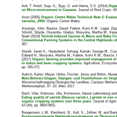
Anil, T. Anish
;
Suja, G.
;
Byju, G.
and
Veena, S.S.
(2014)
Orga
on Micro-environment in Cassava.
Journal of Root Crops
, 40
Anon
(2005)
Organic Centre Wales Technical Note 2: Evalua
varieties, 2004.
Organic Centre Wales .
Anyango, John
;
Bautze, David
;
Fiaboe, Komi K.M.
;
Lagat, Zip
Stöckli, Sibylle
;
Onyambu, Gladys
;
Musyoka, Martha W.
;
Kara
Noah
(2019)
Termite-Induced Injuries to Maize and Baby C
Conventional Farming Systems in the Central Highlands o
367.
Atandi, Janet G.
;
Haukeland, Solveig
;
Kariuki, George M.
;
Coy
Edward N.
;
Musyoka, Martha W.
;
Fiaboe, Komi K.M.
;
Bautze, 
(2017)
Organic farming provides improved management of 
in maize and bean cropping systems.
Agriculture, Ecosyst
pp. 265-272.
Aulrich, Karen
;
Meyer, Ulrike
;
Fischer, Jenny
and
Böhm, Herwa
Mais-Bohnen-Silagen: Stangen- und Feuerbohnen im Vergl
Wissenschaftstagung Ökologischer Landbau, Campus Weihenst
Weihenstephan, 07.-10. März 2017.
Bach, Vibe
;
Kidmose, Ulla
;
Kristensen, Hanne Lakkenborg
an
Eating quality of carrots (Daucus carota L.) grown in one 
organic cropping systems over three years.
Journal of Agri
63 (44), pp. 9803-9811.
Bangemann, L.W.
;
Kleinhenz, B.
;
Keil, S.
;
Zellner, M.
and
Bart
Prognosegesteuerte Bekämpfungsstrategien im Ökologisch