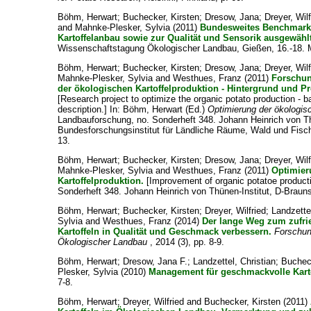
Böhm, Herwart
;
Buchecker, Kirsten
;
Dresow, Jana
;
Dreyer, Wilf
and
Mahnke-Plesker, Sylvia
(2011)
Bundesweites Benchmark
Kartoffelanbau sowie zur Qualität und Sensorik ausgewählt
Wissenschaftstagung Ökologischer Landbau, Gießen, 16.-18. 
Böhm, Herwart
;
Buchecker, Kirsten
;
Dresow, Jana
;
Dreyer, Wilf
Mahnke-Plesker, Sylvia
and
Westhues, Franz
(2011)
Forschun
der ökologischen Kartoffelproduktion - Hintergrund und P
[Research project to optimize the organic potato production - 
description.] In:
Böhm, Herwart
(Ed.)
Optimierung der ökologisc
Landbauforschung, no. Sonderheft 348. Johann Heinrich von Th
Bundesforschungsinstitut für Ländliche Räume, Wald und Fisch
13.
Böhm, Herwart
;
Buchecker, Kirsten
;
Dresow, Jana
;
Dreyer, Wilf
Mahnke-Plesker, Sylvia
and
Westhues, Franz
(2011)
Optimier
Kartoffelproduktion.
[Improvement of organic potatoe product
Sonderheft 348. Johann Heinrich von Thünen-Institut, D-Braun
Böhm, Herwart
;
Buchecker, Kirsten
;
Dreyer, Wilfried
;
Landzette
Sylvia
and
Westhues, Franz
(2014)
Der lange Weg zum zufri
Kartoffeln in Qualität und Geschmack verbessern.
Forschun
Ökologischer Landbau
, 2014 (3), pp. 8-9.
Böhm, Herwart
;
Dresow, Jana F.
;
Landzettel, Christian
;
Buchec
Plesker, Sylvia
(2010)
Management für geschmackvolle Karto
7-8.
Böhm, Herwart
;
Dreyer, Wilfried
and
Buchecker, Kirsten
(2011)