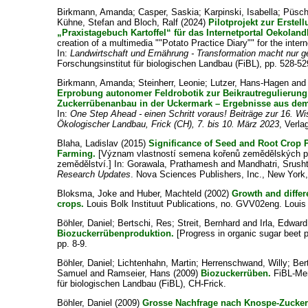
Birkmann, Amanda
;
Casper, Saskia
;
Karpinski, Isabella
;
Püsche
Kühne, Stefan
and
Bloch, Ralf
(2024)
Pilotprojekt zur Erstel
„Praxistagebuch Kartoffel“ für das Internetportal Oekolan
creation of a multimedia ""Potato Practice Diary"" for the inter
In:
Landwirtschaft und Ernährung - Transformation macht nur
Forschungsinstitut für biologischen Landbau (FiBL), pp. 528-52
Birkmann, Amanda
;
Steinherr, Leonie
;
Lutzer, Hans-Hagen
an
Erprobung autonomer Feldrobotik zur Beikrautregulierung 
Zuckerrübenanbau in der Uckermark – Ergebnisse aus de
In:
One Step Ahead - einen Schritt voraus! Beiträge zur 16. W
Ökologischer Landbau, Frick (CH), 7. bis 10. März 2023
, Verla
Blaha, Ladislav
(2015)
Significance of Seed and Root Crop P
Farming.
[Význam vlastností semena kořenů zemědělských pl
zemědělství.] In:
Gorawala, Prathamesh
and
Mandhatri, Srusht
Research Updates
. Nova Sciences Publishers, Inc., New York,
Bloksma, Joke
and
Huber, Machteld
(2002)
Growth and differe
crops.
Louis Bolk Instituut Publications, no. GVV02eng. Louis 
Böhler, Daniel
;
Bertschi, Res
;
Streit, Bernhard
and
Irla, Edward
Biozuckerrübenproduktion.
[Progress in organic sugar beet 
pp. 8-9.
Böhler, Daniel
;
Lichtenhahn, Martin
;
Herrenschwand, Willy
;
Ber
Samuel
and
Ramseier, Hans
(2009)
Biozuckerrüben.
FiBL-Mer
für biologischen Landbau (FiBL), CH-Frick.
Böhler, Daniel
(2009)
Grosse Nachfrage nach Knospe-Zucker