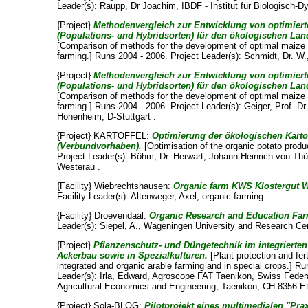
Leader(s):
Raupp, Dr Joachim
, IBDF - Institut für Biologisch
{Project}
Methodenvergleich zur Entwicklung von optimiert
(Populations- und Hybridsorten) für den ökologischen La
[Comparison of methods for the development of optimal maize v
farming.] Runs 2004 - 2006. Project Leader(s):
Schmidt, Dr. W.
{Project}
Methodenvergleich zur Entwicklung von optimiert
(Populations- und Hybridsorten) für den ökologischen La
[Comparison of methods for the development of optimal maize v
farming.] Runs 2004 - 2006. Project Leader(s):
Geiger, Prof. Dr
Hohenheim, D-Stuttgart .
{Project} KARTOFFEL:
Optimierung der ökologischen Karto
(Verbundvorhaben).
[Optimisation of the organic potato produ
Project Leader(s):
Böhm, Dr. Herwart
, Johann Heinrich von Thün
Westerau .
{Facility} Wiebrechtshausen:
Organic farm KWS Klostergut 
Facility Leader(s):
Altenweger, Axel
, organic farming .
{Facility} Droevendaal:
Organic Research and Education Far
Leader(s):
Siepel, A.
, Wageningen University and Research Cen
{Project}
Pflanzenschutz- und Düngetechnik im integrierte
Ackerbau sowie in Spezialkulturen.
[Plant protection and fert
integrated and organic arable farming and in special crops.] Ru
Leader(s):
Irla, Edward
, Agroscope FAT Taenikon, Swiss Federa
Agricultural Economics and Engineering, Taenikon, CH-8356 E
{Project} Sola-BLOG:
Pilotprojekt eines multimedialen "Pra