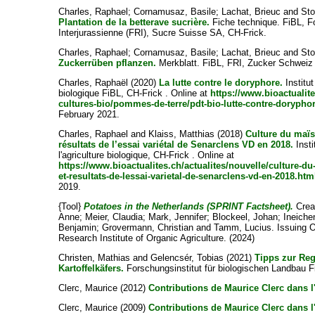
Charles, Raphael
;
Cornamusaz, Basile
;
Lachat, Brieuc
and
Sto
Plantation de la betterave sucrière.
Fiche technique. FiBL, F
Interjurassienne (FRI), Sucre Suisse SA, CH-Frick.
Charles, Raphael
;
Cornamusaz, Basile
;
Lachat, Brieuc
and
Sto
Zuckerrüben pflanzen.
Merkblatt. FiBL, FRI, Zucker Schweiz
Charles, Raphaël
(2020)
La lutte contre le doryphore.
Institut
biologique FiBL, CH-Frick . Online at
https://www.bioactualit
cultures-bio/pommes-de-terre/pdt-bio-lutte-contre-dorypho
February 2021.
Charles, Raphael
and
Klaiss, Matthias
(2018)
Culture du maïs:
résultats de l’essai variétal de Senarclens VD en 2018.
Insti
l'agriculture biologique, CH-Frick . Online at
https://www.bioactualites.ch/actualites/nouvelle/culture-du
et-resultats-de-lessai-varietal-de-senarclens-vd-en-2018.htm
2019.
{Tool}
Potatoes in the Netherlands (SPRINT Factsheet).
Crea
Anne
;
Meier, Claudia
;
Mark, Jennifer
;
Blockeel, Johan
;
Ineiche
Benjamin
;
Grovermann, Christian
and
Tamm, Lucius
. Issuing 
Research Institute of Organic Agriculture. (2024)
Christen, Mathias
and
Gelencsér, Tobias
(2021)
Tipps zur Re
Kartoffelkäfers.
Forschungsinstitut für biologischen Landbau F
Clerc, Maurice
(2012)
Contributions de Maurice Clerc dans l'
Clerc, Maurice
(2009)
Contributions de Maurice Clerc dans l