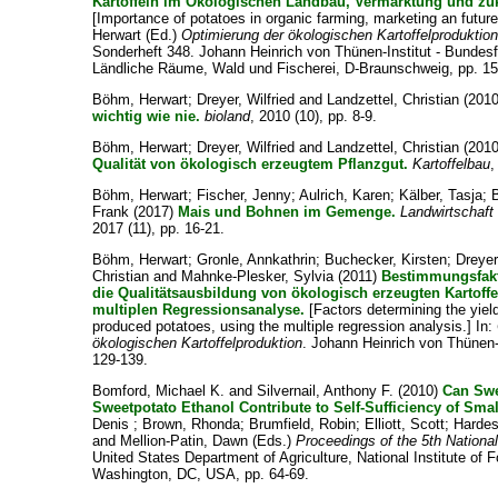
Kartoffeln im Ökologischen Landbau, Vermarktung und zu
[Importance of potatoes in organic farming, marketing an futur
Herwart
(Ed.)
Optimierung der ökologischen Kartoffelproduktio
Sonderheft 348. Johann Heinrich von Thünen-Institut - Bundesf
Ländliche Räume, Wald und Fischerei, D-Braunschweig, pp. 15
Böhm, Herwart
;
Dreyer, Wilfried
and
Landzettel, Christian
(201
wichtig wie nie.
bioland
, 2010 (10), pp. 8-9.
Böhm, Herwart
;
Dreyer, Wilfried
and
Landzettel, Christian
(201
Qualität von ökologisch erzeugtem Pflanzgut.
Kartoffelbau
,
Böhm, Herwart
;
Fischer, Jenny
;
Aulrich, Karen
;
Kälber, Tasja
;
Frank
(2017)
Mais und Bohnen im Gemenge.
Landwirtschaft
2017 (11), pp. 16-21.
Böhm, Herwart
;
Gronle, Annkathrin
;
Buchecker, Kirsten
;
Dreyer
Christian
and
Mahnke-Plesker, Sylvia
(2011)
Bestimmungsfakt
die Qualitätsausbildung von ökologisch erzeugten Kartoff
multiplen Regressionsanalyse.
[Factors determining the yield
produced potatoes, using the multiple regression analysis.] In:
ökologischen Kartoffelproduktion
. Johann Heinrich von Thünen-I
129-139.
Bomford, Michael K.
and
Silvernail, Anthony F.
(2010)
Can Sw
Sweetpotato Ethanol Contribute to Self-Sufficiency of Sma
Denis
;
Brown, Rhonda
;
Brumfield, Robin
;
Elliott, Scott
;
Hardes
and
Mellion-Patin, Dawn
(Eds.)
Proceedings of the 5th Nation
United States Department of Agriculture, National Institute of F
Washington, DC, USA, pp. 64-69.