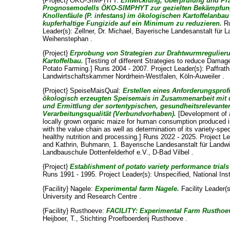
{Project} ÖKO-SIMPHYT:
Entwicklung, Überprüfung und Pr
Prognosemodells ÖKO-SIMPHYT zur gezielten Bekämpfung
Knollenfäule (P. infestans) im ökologischen Kartoffelanbau
kupferhaltige Fungizide auf ein Minimum zu reduzieren.
Ru
Leader(s):
Zellner, Dr. Michael
, Bayerische Landesanstalt für La
Weihenstephan .
{Project}
Erprobung von Strategien zur Drahtwurmregulier
Kartoffelbau.
[Testing of different Strategies to reduce Dama
Potato Farming.] Runs 2004 - 2007. Project Leader(s):
Paffrat
Landwirtschaftskammer Nordrhein-Westfalen, Köln-Auweiler .
{Project} SpeiseMaisQual:
Erstellen eines Anforderungsprofi
ökologisch erzeugten Speisemais in Zusammenarbeit mit 
und Ermittlung der sortentypischen, gesundheitsrelevant
Verarbeitungsqualität (Verbundvorhaben).
[Development of a
locally grown organic maize for human consumption produced i
with the value chain as well as determination of its variety-speci
healthy nutrition and processing.] Runs 2022 - 2025. Project L
and
Kathrin, Buhmann
, 1. Bayerische Landesanstalt für Landwir
Landbauschule Dottenfelderhof e.V., D-Bad Vilbel .
{Project}
Establishment of potato variety performance trial
Runs 1991 - 1995. Project Leader(s):
Unspecified
, National Ins
{Facility} Nagele:
Experimental farm Nagele.
Facility Leader(
University and Research Centre .
{Facility} Rusthoeve:
FACILITY: Experimental Farm Rusthoe
Heijboer, T.
, Stichting Proefboerderij Rusthoeve .