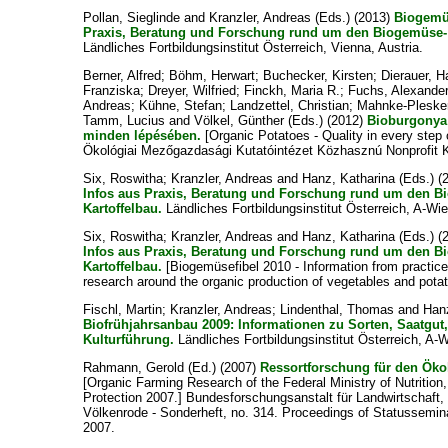
Pollan, Sieglinde
and
Kranzler, Andreas
(Eds.) (2013)
Biogemüs
Praxis, Beratung und Forschung rund um den Biogemüse- 
Ländliches Fortbildungsinstitut Österreich, Vienna, Austria.
Berner, Alfred
;
Böhm, Herwart
;
Buchecker, Kirsten
;
Dierauer, H
Franziska
;
Dreyer, Wilfried
;
Finckh, Maria R.
;
Fuchs, Alexande
Andreas
;
Kühne, Stefan
;
Landzettel, Christian
;
Mahnke-Plesker
Tamm, Lucius
and
Völkel, Günther
(Eds.) (2012)
Bioburgonya 
minden lépésében.
[Organic Potatoes - Quality in every step o
Ökológiai Mezőgazdasági Kutatóintézet Közhasznú Nonprofit 
Six, Roswitha
;
Kranzler, Andreas
and
Hanz, Katharina
(Eds.) (
Infos aus Praxis, Beratung und Forschung rund um den 
Kartoffelbau.
Ländliches Fortbildungsinstitut Österreich, A-Wie
Six, Roswitha
;
Kranzler, Andreas
and
Hanz, Katharina
(Eds.) (
Infos aus Praxis, Beratung und Forschung rund um den 
Kartoffelbau.
[Biogemüsefibel 2010 - Information from practice
research around the organic production of vegetables and potat
Fischl, Martin
;
Kranzler, Andreas
;
Lindenthal, Thomas
and
Han
Biofrühjahrsanbau 2009: Informationen zu Sorten, Saatgut
Kulturführung.
Ländliches Fortbildungsinstitut Österreich, A-
Rahmann, Gerold
(Ed.) (2007)
Ressortforschung für den Ök
[Organic Farming Research of the Federal Ministry of Nutrition
Protection 2007.] Bundesforschungsanstalt für Landwirtschaft
Völkenrode - Sonderheft, no. 314. Proceedings of Statussemin
2007.