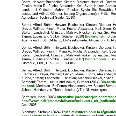
Böhm, Herwart
;
Buchecker, Kirsten
;
Dierauer, Hansueli
;
Dresow
Finckh, Maria R.
;
Fuchs, Alexander
;
Keil, Sven
;
Kaiser, Andre
Landzettel, Christian
;
Mahnke-Plesker, Sylvia
;
Six, Roswitha
;
Lucius
and
Völkel, Günther
. Issuing Organisation(s): FiBL - Re
Agriculture. Technical Guide. (2010)
Berner, Alfred
;
Böhm, Herwart
;
Buchecker, Kirsten
;
Dierauer, H
Dreyer, Wilfried
;
Finck, Maria
;
Fuchs, Alexander
;
Keil, Sven
;
K
Stefan
;
Landzettel, Christian
;
Mahnke-Plesker, Sylvia
;
Six, Ro
Tamm, Lucius
and
Völkel, Günther
(2010)
Biokartoffeln.
Biola
Austria und FiBL, D-Mainz, D-Visselhövede, AT-Linz und CH-Fr
Berner, Alfred
;
Böhm, Herwart
;
Buchecker, Kirsten
;
Dierauer, H
Dreyer, Wilfried
;
Finckh, Maria R.
;
Fuchs, Alexander
;
Keil, Sve
Stefan
;
Landzettel, Christian
;
Mahnke-Plesker, Sylvia
;
Six, Ro
Tamm, Lucius
and
Völkel, Günther
(2007)
Biobrambory.
FiBL-M
Olomouc, FiBL, PRO-BIO, CH-Frick.
Berner, Alfred
;
Böhm, Herwart
;
Buchecker, Kirsten
;
Dierauer, H
Franziska
;
Dreyer, Wilfried
;
Finckh, Maria
;
Fuchs, Alexander
;
K
Kühne, Stefan
;
Landzettel, Christian
;
Mahnke-Plesker, Sylvia
;
Bernhard
;
Tamm, Lucius
and
Völkel, Günther
(2014)
Bio-aarda
tot bord.
Merkblatt. BioForum Vlaanderen vzw, Bioland-Beratun
Johann Heinrich von Thünen-Institut (vTI), NL-Antwerpen.
Bertelsen, Inger
(2005)
Alternative jordbearbejdningsmetoder 
http://www.lr.dk/planteavl/diverse/oekovaerk_alt_jordbear
April 2005.
Biderbost, Stefanie
(2024)
Trucs et astuces pour la régulat
dans le maïs et le soja.
Institut de recherche de l'agriculture 