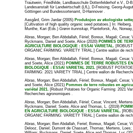
Trautwein, Friedhilde
, Landbauschule Dottenfelderhof e.V., D-
Landesanstalt für Landwirtschaft (LfL), D-Freising; Georg-Augut
Göttingen und Bundessortenamt, D-Hannover .
Aasgård, Grim Jardar
(2005)
Produksjon av økologiske sette
[Cultivation of high quality organic seed potatoes.] In:
Heiberg,
Munthe, Kari
(Eds.)
Grønn kunnskap
, Planteforsk, Ås, Norway,
Abras, Morgan
;
Ben Abbdallah, Fériel
;
Boreux, Magali
;
Cesar, 
Ryckmans, Daniel
and
Soete, Alice
(2020)
POMMES DE TER
AGRICULTURE BIOLOGIQUE : ESSAI VARIETAL.
[ROBUST
ORGANIC FARMING: VARIETY TRIAL.] Centre wallon de reche
Abras, Morgan
;
Ben Abbdallah, Fériel
;
Boreux, Magali
;
Cesar, 
and
Soete, Alice
(2021)
POMMES DE TERRE ROBUSTES EN
BIOLOGIQUE : ESSAI VARIETAL 2021.
[ROBUST POTATOE
FARMING: 2021 VARIETY TRIAL.] Centre wallon de Recherch
Abras, Morgan
;
Ben Abbdallah, Fériel
;
Boreux, Magali
;
Cesar, 
and
Soete, Alice
(2021)
Pommes de terre robustes en agricul
variétal 2021.
[Robust Potatoes for Organic Farming: 2021 Varie
Recherches agronomiques .
Abras, Morgan
;
Ben Abbdallah, Fériel
;
Cesar, Vincent
;
Mertens
Ryckmans, Daniel
;
Soete, Alice
and
Thomas, L.
(2019)
POMM
EN AGRICULTURE BIOLOGIQUE : ESSAI VARIÉTAL.
[ROB
ORGANIC FARMING: VARIETY TRIAL.] Centre wallon de reche
Abras, Morgan
;
Ben Abdallah, Feriel
;
Boreux, Magali
;
Cesar, V
Delooz, Daniel
;
Dumont de Chassart, Thomas
;
Mertens, Loes
William
;
Ryckmans, Daniel
;
Soete, Alice
and
Thomas, Luc
(20