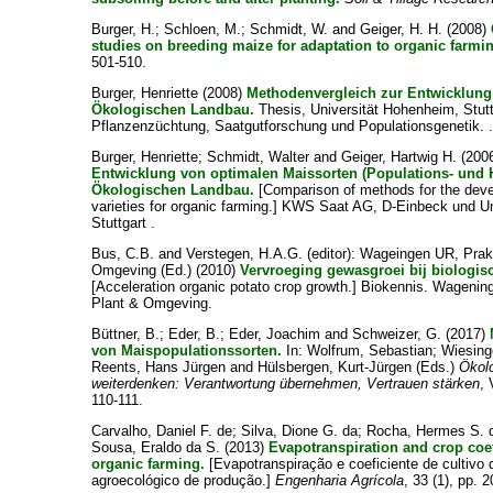
Burger, H.
;
Schloen, M.
;
Schmidt, W.
and
Geiger, H. H.
(2008)
studies on breeding maize for adaptation to organic farmi
501-510.
Burger, Henriette
(2008)
Methodenvergleich zur Entwicklung
Ökologischen Landbau.
Thesis, Universität Hohenheim, Stuttga
Pflanzenzüchtung, Saatgutforschung und Populationsgenetik. .
Burger, Henriette
;
Schmidt, Walter
and
Geiger, Hartwig H.
(200
Entwicklung von optimalen Maissorten (Populations- und H
Ökologischen Landbau.
[Comparison of methods for the deve
varieties for organic farming.] KWS Saat AG, D-Einbeck und U
Stuttgart .
Bus, C.B.
and
Verstegen, H.A.G.
(editor): Wageingen UR, Prak
Omgeving (Ed.) (2010)
Vervroeging gewasgroei bij biologis
[Acceleration organic potato crop growth.] Biokennis. Wageni
Plant & Omgeving.
Büttner, B.
;
Eder, B.
;
Eder, Joachim
and
Schweizer, G.
(2017)
von Maispopulationssorten.
In:
Wolfrum, Sebastian
;
Wiesing
Reents, Hans Jürgen
and
Hülsbergen, Kurt-Jürgen
(Eds.)
Ökol
weiterdenken: Verantwortung übernehmen, Vertrauen stärken
, 
110-111.
Carvalho, Daniel F. de
;
Silva, Dione G. da
;
Rocha, Hermes S. 
Sousa, Eraldo da S.
(2013)
Evapotranspiration and crop coeff
organic farming.
[Evapotranspiração e coeficiente de cultivo
agroecológico de produção.]
Engenharia Agrícola
, 33 (1), pp. 