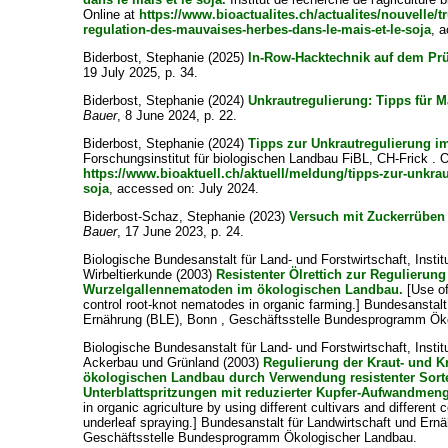
Online at
https://www.bioactualites.ch/actualites/nouvelle/t
regulation-des-mauvaises-herbes-dans-le-mais-et-le-soja
, 
Biderbost, Stephanie
(2025)
In-Row-Hacktechnik auf dem Prü
19 July 2025, p. 34.
Biderbost, Stephanie
(2024)
Unkrautregulierung: Tipps für M
Bauer
, 8 June 2024, p. 22.
Biderbost, Stephanie
(2024)
Tipps zur Unkrautregulierung i
Forschungsinstitut für biologischen Landbau FiBL, CH-Frick . O
https://www.bioaktuell.ch/aktuell/meldung/tipps-zur-unkra
soja
, accessed on: July 2024.
Biderbost-Schaz, Stephanie
(2023)
Versuch mit Zuckerrübe
Bauer
, 17 June 2023, p. 24.
Biologische Bundesanstalt für Land- und Forstwirtschaft, Insti
Wirbeltierkunde
(2003)
Resistenter Ölrettich zur Regulierun
Wurzelgallennematoden im ökologischen Landbau.
[Use of
control root-knot nematodes in organic farming.] Bundesanstalt
Ernährung (BLE), Bonn , Geschäftsstelle Bundesprogramm Ök
Biologische Bundesanstalt für Land- und Forstwirtschaft, Instit
Ackerbau und Grünland
(2003)
Regulierung der Kraut- und K
ökologischen Landbau durch Verwendung resistenter Sort
Unterblattspritzungen mit reduzierter Kupfer-Aufwandmen
in organic agriculture by using different cultivars and different
underleaf spraying.] Bundesanstalt für Landwirtschaft und Ern
Geschäftsstelle Bundesprogramm Ökologischer Landbau.