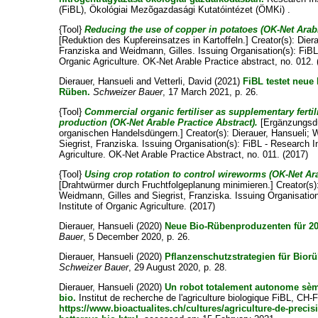
(FiBL), Ökológiai Mezõgazdasági Kutatóintézet (ÖMKi) .
{Tool}
Reducing the use of copper in potatoes (OK-Net Arabl
[Reduktion des Kupfereinsatzes in Kartoffeln.]
Creator(s):
Dier
Franziska
and
Weidmann, Gilles
. Issuing Organisation(s): FiBL
Organic Agriculture. OK-Net Arable Practice abstract, no. 012. 
Dierauer, Hansueli
and
Vetterli, David
(2021)
FiBL testet neue
Rüben.
Schweizer Bauer
, 17 March 2021, p. 26.
{Tool}
Commercial organic fertiliser as supplementary fertil
production (OK-Net Arable Practice Abstract).
[Ergänzungsdü
organischen Handelsdüngern.]
Creator(s):
Dierauer, Hansueli
;
W
Siegrist, Franziska
. Issuing Organisation(s): FiBL - Research I
Agriculture. OK-Net Arable Practice Abstract, no. 011. (2017)
{Tool}
Using crop rotation to control wireworms (OK-Net Ara
[Drahtwürmer durch Fruchtfolgeplanung minimieren.]
Creator(s
Weidmann, Gilles
and
Siegrist, Franziska
. Issuing Organisatio
Institute of Organic Agriculture. (2017)
Dierauer, Hansueli
(2020)
Neue Bio-Rübenproduzenten für 20
Bauer
, 5 December 2020, p. 26.
Dierauer, Hansueli
(2020)
Pflanzenschutzstrategien für Bior
Schweizer Bauer
, 29 August 2020, p. 28.
Dierauer, Hansueli
(2020)
Un robot totalement autonome sème
bio.
Institut de recherche de l'agriculture biologique FiBL, CH-F
https://www.bioactualites.ch/cultures/agriculture-de-precis