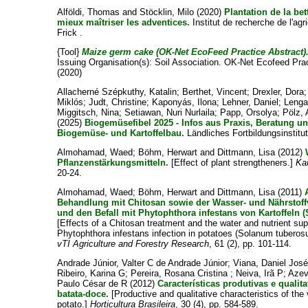
Alföldi, Thomas
and
Stöcklin, Milo
(2020)
Plantation de la be
mieux maîtriser les adventices.
Institut de recherche de l'agr
Frick .
{Tool}
Maize germ cake (OK-Net EcoFeed Practice Abstract)
Issuing Organisation(s): Soil Association. OK-Net Ecofeed Prac
(2020)
Allacherné Szépkuthy, Katalin
;
Berthet, Vincent
;
Drexler, Dora
Miklós
;
Judt, Christine
;
Kaponyás, Ilona
;
Lehner, Daniel
;
Lenga
Miggitsch, Nina
;
Setiawan, Nuri Nurlaila
;
Papp, Orsolya
;
Pölz,
(2025)
Biogemüsefibel 2025 - Infos aus Praxis, Beratung 
Biogemüse- und Kartoffelbau.
Ländliches Fortbildungsinstitut
Almohamad, Waed
;
Böhm, Herwart
and
Dittmann, Lisa
(2012)
Pflanzenstärkungsmitteln.
[Effect of plant strengtheners.]
Kar
20-24.
Almohamad, Waed
;
Böhm, Herwart
and
Dittmann, Lisa
(2011)
Behandlung mit Chitosan sowie der Wasser- und Nährstoff
und den Befall mit Phytophthora infestans von Kartoffeln
[Effects of a Chitosan treatment and the water and nutrient supp
Phytophthora infestans infection in potatoes (Solanum tuberos
vTI Agriculture and Forestry Research
, 61 (2), pp. 101-114.
Andrade Júnior, Valter C de Andrade Júnior
;
Viana, Daniel Jos
Ribeiro, Karina G
;
Pereira, Rosana Cristina
;
Neiva, Irã P
;
Azev
Paulo César de R
(2012)
Características produtivas e qualit
batata-doce.
[Productive and qualitative characteristics of the
potato.]
Horticultura Brasileira
, 30 (4), pp. 584-589.