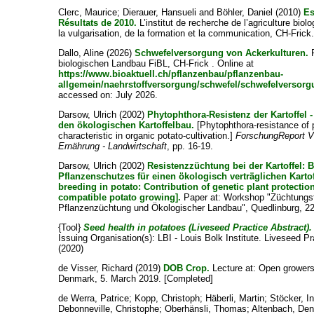
Clerc, Maurice
;
Dierauer, Hansueli
and
Böhler, Daniel
(2010)
Es
Résultats de 2010.
L’institut de recherche de l’agriculture bio
la vulgarisation, de la formation et la communication, CH-Frick
Dallo, Aline
(2026)
Schwefelversorgung von Ackerkulturen.
F
biologischen Landbau FiBL, CH-Frick . Online at
https://www.bioaktuell.ch/pflanzenbau/pflanzenbau-
allgemein/naehrstoffversorgung/schwefel/schwefelversorg
accessed on: July 2026.
Darsow, Ulrich
(2002)
Phytophthora-Resistenz der Kartoffel
den ökologischen Kartoffelbau.
[Phytophthora-resistance of 
characteristic in organic potato-cultivation.]
ForschungReport V
Ernährung - Landwirtschaft
, pp. 16-19.
Darsow, Ulrich
(2002)
Resistenzzüchtung bei der Kartoffel: 
Pflanzenschutzes für einen ökologisch verträglichen Karto
breeding in potato: Contribution of genetic plant protectio
compatible potato growing].
Paper at: Workshop "Züchtungs
Pflanzenzüchtung und Ökologischer Landbau", Quedlinburg, 22
{Tool}
Seed health in potatoes (Liveseed Practice Abstract).
Issuing Organisation(s): LBI - Louis Bolk Institute. Liveseed Pr
(2020)
de Visser, Richard
(2019)
DOB Crop.
Lecture at: Open grower
Denmark, 5. March 2019. [Completed]
de Werra, Patrice
;
Kopp, Christoph
;
Häberli, Martin
;
Stöcker, I
Debonneville, Christophe
;
Oberhänsli, Thomas
;
Altenbach, Den