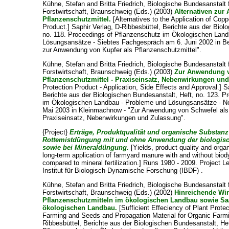
Kühne, Stefan
and
Britta Friedrich, Biologische Bundesanstalt 
Forstwirtschaft, Braunschweig
(Eds.) (2003)
Alternativen zur
Pflanzenschutzmittel.
[Alternatives to the Application of Copp
Product.] Saphir Verlag, D-Ribbesbüttel, Berichte aus der Biol
no. 118. Proceedings of Pflanzenschutz im Ökologischen Lan
Lösungsansätze - Siebtes Fachgespräch am 6. Juni 2002 in Ber
zur Anwendung von Kupfer als Pflanzenschutzmittel".
Kühne, Stefan
and
Britta Friedrich, Biologische Bundesanstalt 
Forstwirtschaft, Braunschweig
(Eds.) (2003)
Zur Anwendung v
Pflanzenschutzmittel - Praxiseinsatz, Nebenwirkungen un
Protection Product - Application, Side Effects and Approval.] S
Berichte aus der Biologischen Bundesanstalt, Heft, no. 123. 
im Ökologischen Landbau - Probleme und Lösungsansätze - 
Mai 2003 in Kleinmachnow - "Zur Anwendung von Schwefel als 
Praxiseinsatz, Nebenwirkungen und Zulassung".
{Project}
Erträge, Produktqualität und organische Substanz
Rottemistdüngung mit und ohne Anwendung der biologis
sowie bei Mineraldüngung.
[Yields, product quality and organ
long-term application of farmyard manure with and without bio
compared to mineral fertilization.] Runs 1980 - 2009. Project L
Institut für Biologisch-Dynamische Forschung (IBDF) .
Kühne, Stefan
and
Britta Friedrich, Biologische Bundesanstalt 
Forstwirtschaft, Braunschweig
(Eds.) (2002)
Hinreichende Wi
Pflanzenschutzmitteln im ökologischen Landbau sowie Saa
ökologischen Landbau.
[Sufficient Effeciency of Plant Prote
Farming and Seeds and Propagation Material for Organic Farmin
Ribbesbüttel, Berichte aus der Biologischen Bundesanstalt, Hef