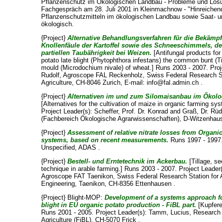
Pflanzenschutz im Ökologischen Landbau - Probleme und Lös
Fachgespräch am 28. Juli 2001 in Kleinmachnow - "Hinreiche
Pflanzenschutzmitteln im ökologischen Landbau sowie Saat- un
ökologisch.
{Project}
Alternative Behandlungsverfahren für die Bekämp
Knollenfäule der Kartoffel sowie des Schneeschimmels, d
partiellen Taubährigkeit bei Weizen.
[Antifungal products for
potato late blight (Phytophthora infestans) the common bunt (Ti
mould (Microdochium nivale) of wheat.] Runs 2003 - 2007. Proj
Rudolf
, Agroscope FAL Reckenholz, Swiss Federal Research St
Agriculture, CH-8046 Zurich, E-mail: info@fal.admin.ch .
{Project}
Alternativen im und zum Silomaisanbau im Ökol
[Alternatives for the cultivation of maize in organic farming s
Project Leader(s):
Scheffer, Prof. Dr. Konrad
and
Graß, Dr. Rüd
(Fachbereich Ökologische Agrarwissenschaften), D-Witzenhau
{Project}
Assessment of relative nitrate losses from Organi
systems, based on recent measurements.
Runs 1997 - 1997.
Unspecified
, ADAS .
{Project}
Bestell- und Erntetechnik im Ackerbau.
[Tillage, s
technique in arable farming.] Runs 2003 - 2007. Project Leader
Agroscope FAT Taenikon, Swiss Federal Research Station for 
Engineering, Taenikon, CH-8356 Ettenhausen .
{Project} Blight-MOP:
Development of a systems approach f
blight in EU organic potato production - FiBL part.
[Kupfere
Runs 2001 - 2005. Project Leader(s):
Tamm, Lucius
, Research 
Agriculture (FiBL), CH-5070 Frick .