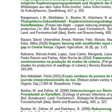
mögliche Kupfereinsparungspotentiale und Vergleich der
Mitteilungen aus dem Julius Kühn-Institut
, Julius Kühn-Institu
für Kulturpflanzen, Quedlinburg, 417, p. 253.
Bangemann, L.W.
;
Wohlleben, S.
;
Benker, M.
;
Kleinhenz, B.
a
Phytophthora-Sekundärbefall - Kupferminimierungsstrateg
Kartoffelanbau.
[Potato late blight – copper reducing strategie
production.] In:
Mitt. Biol. Bundesanst. Land- Forstwirtsch.
, Bi
Land- und Forstwirtschaft (bba), Berlin und Braunschweig, 400,
Bautze, David
;
Unternährer, Anouk
;
Matheri, Felix
;
Muriuki, Mar
Kiboi, Milka
(2026)
Organic farming with smallholder input r
gap in Central Kenya.
Organic Agriculture
, 16 (9), pp. 1-23.
Beltrame, Rômulo André
;
Lopes, José Carlos
;
Mengarda, Liana
Pedro Ramon
and
Freitas, Allan Rocha de
(2014)
Tratamentos
sombreamentos na produção de mudas de cutieira.
[Pré-ge
shades for production of seedlings of cutieira.]
Revista Brasile
193-205.
Ben Abbdallah, Fériel
(2021)
Essais variétaux de pomme de t
journée interprofessionnelle du bio.
[Robust potato variety tr
Organic Day.] CRA-W, Biowallonie, Fiwap .
Benker, M.
and
Zellner, M.
(2006)
Untersuchungen zur Ätiolo
Primärbefall an Kartoffeln.
[Etiology of primary infections of p
Biol. Bundesanst. Land- Forstwirtsch.
, Biologische Bundesanst
Forstwirtschaft (bba), Berlin und Braunschweig, 400, p. 327.
Benker, M.
;
Zellner, M.
and
Kleinhenz, B.
(2006)
Reduzierung 