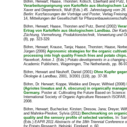
Böhm, Herwart
;
Haase, Thorsten
;
Kölsch, Eberhard
and
Putz,
Verarbeitungseignung von Kartoffeln aus ökologischem L
Xaver
and
Diepenbrock, Wulf
(Eds.)
45. Jahrestagung vom 26.
Berlin: Kurzfassungen der Vorträge und Poster
, Verlag Freisin
14, Mitteilungen der Gesellschaft für Pflanzenbauwissenschafte
Böhm, Herwart
;
Haase, Thorsten
and
Putz, Bernd
(2002)
Vera
Ertrag von Kartoffeln aus ökologischem Landbau.
Der Karto
Züchtung, Vermehrung, Produktionstechnik, Verwertung und Ök
(8), pp. 323-329.
Böhm, Herwart
;
Krause, Tanja
;
Haase, Thorsten
;
Haase, Norbe
Jürgen
(2006)
Agronomic strategies for the organic cultivati
processing into high quality French fries and potato chips
Haverkort, Anton J.
(Eds.)
Potato developments in a changing
Academic Publishers, Wageningen, The Netherlands, pp. 86-9
Böhm, Herwart
and
Neuhoff, Daniel
(2001)
Ohne Kupfer gegen
Ökologie & Landbau
, 2001, 3/2001 (119), pp. 37-38.
Böhm, Dr. Herwart
;
Koppe, Wiebke
and
Dreyer, Wilfried
(2008)
(Agriotes lineatus and A. obscurus) in organically manage
Germany.
Poster at: Cultivating the Future Based on Science:
International Society of Organic Agriculture Research ISOFAR,
2008.
Böhm, Herwart
;
Buchecker, Kirsten
;
Dresow, Jana
;
Dreyer, Wilf
and
Mahnke-Plesker, Sylvia
(2011)
Benchmarking on organic
quality and the sensory profile of selected varieties.
In:
San
(Eds.)
EAPR 2011 Abstracts of the 18th Triennial Conference 
for Potato Research
, Helsinki, Finnland, p. 60.