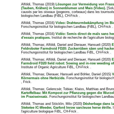
Alföldi, Thomas
(2019)
Lösungen zur Vermeidung von Fras
(Tauben, Krähen) in Sonnenblumen und Mais (Video).
[Solu
causés par les oiseaux (pogeons, corbeaux) dans les tournsols.
biologischen Landbau (FiBL), CH-Frick .
Alföldi, Thomas
(2016)
Video: Drahtwurmbekämpfung im Bio
Forschungsinstitut für biologischen Landbau (FiBL), CH-Frick .
Alföldi, Thomas
(2016)
Vidéo: Semis direct de maïs sans he
d'essais pratiques.
Institut de recherche de l'agriculture biolo
Alföldi, Thomas
;
Alföldi, Daniel
and
Dierauer, Hansueli
(2020)
E
Feldroboter Farmdroid FD20: Zuckerrüben säen und hacken
Forschungsinstitut für biologischen Landbau FiBL, CH-Frick .
Alföldi, Thomas
;
Alföldi, Daniel
and
Dierauer, Hansueli
(2020)
E
Farmdroid FD20 field robot: Sowing and in-row weeding of
Institute of Organic Agriculture FiBL, CH-Frick .
Alföldi, Thomas
;
Dierauer, Hansueli
and
Böhler, Daniel
(2015)
V
Körnermais ohne Herbizide.
Forschungsinstitut für biologisc
, Frick.
Alföldi, Thomas
;
Gelencsér, Tobias
;
Klaiss, Matthias
and
Bruns
Kartoffelbau: Mit Kompost zur Pflanzung gegen die Wurzelt
im Praxiseinsatz.
Forschungsinstitut für biologischen Landbau
Alföldi, Thomas
and
Stöcklin, Milo
(2020)
Désherbage dans la 
Steketee IC-Weeder, Garford Inrow sarcleuse herse étrille.
I
l'agriculture biologique FiBL, CH-Frick .