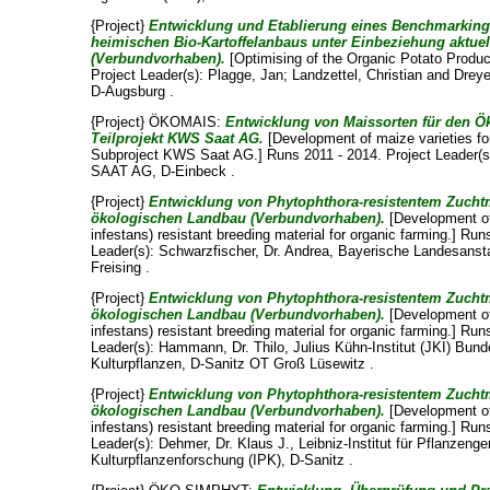
{Project}
Entwicklung und Etablierung eines Benchmarking
heimischen Bio-Kartoffelanbaus unter Einbeziehung aktue
(Verbundvorhaben).
[Optimising of the Organic Potato Produc
Project Leader(s):
Plagge, Jan
;
Landzettel, Christian
and
Dreye
D-Augsburg .
{Project} ÖKOMAIS:
Entwicklung von Maissorten für den Ö
Teilprojekt KWS Saat AG.
[Development of maize varieties for
Subproject KWS Saat AG.] Runs 2011 - 2014. Project Leader(
SAAT AG, D-Einbeck .
{Project}
Entwicklung von Phytophthora-resistentem Zuchtm
ökologischen Landbau (Verbundvorhaben).
[Development of 
infestans) resistant breeding material for organic farming.] Run
Leader(s):
Schwarzfischer, Dr. Andrea
, Bayerische Landesanstal
Freising .
{Project}
Entwicklung von Phytophthora-resistentem Zuchtm
ökologischen Landbau (Verbundvorhaben).
[Development of 
infestans) resistant breeding material for organic farming.] Run
Leader(s):
Hammann, Dr. Thilo
, Julius Kühn-Institut (JKI) Bund
Kulturpflanzen, D-Sanitz OT Groß Lüsewitz .
{Project}
Entwicklung von Phytophthora-resistentem Zuchtm
ökologischen Landbau (Verbundvorhaben).
[Development of 
infestans) resistant breeding material for organic farming.] Run
Leader(s):
Dehmer, Dr. Klaus J.
, Leibniz-Institut für Pflanzeng
Kulturpflanzenforschung (IPK), D-Sanitz .