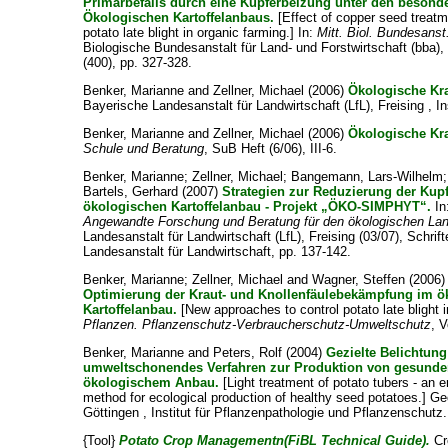
Primärbefalls durch eine Kupferbeizung unter den beson
Ökologischen Kartoffelanbaus.
[Effect of copper seed treatm
potato late blight in organic farming.] In:
Mitt. Biol. Bundesanst
Biologische Bundesanstalt für Land- und Forstwirtschaft (bba)
(400), pp. 327-328.
Benker, Marianne
and
Zellner, Michael
(2006)
Ökologische Kr
Bayerische Landesanstalt für Landwirtschaft (LfL), Freising , In
Benker, Marianne
and
Zellner, Michael
(2006)
Ökologische Kr
Schule und Beratung
, SuB Heft (6/06), III-6.
Benker, Marianne
;
Zellner, Michael
;
Bangemann, Lars-Wilhelm
Bartels, Gerhard
(2007)
Strategien zur Reduzierung der Ku
ökologischen Kartoffelanbau - Projekt „ÖKO-SIMPHYT“.
In
Angewandte Forschung und Beratung für den ökologischen La
Landesanstalt für Landwirtschaft (LfL), Freising (03/07), Schri
Landesanstalt für Landwirtschaft, pp. 137-142.
Benker, Marianne
;
Zellner, Michael
and
Wagner, Steffen
(2006
Optimierung der Kraut- und Knollenfäulebekämpfung im ö
Kartoffelanbau.
[New approaches to control potato late blight 
Pflanzen. Pflanzenschutz-Verbraucherschutz-Umweltschutz
, V
Benker, Marianne
and
Peters, Rolf
(2004)
Gezielte Belichtung
umweltschonendes Verfahren zur Produktion von gesunde
ökologischem Anbau.
[Light treatment of potato tubers - an 
method for ecological production of healthy seed potatoes.] Ge
Göttingen , Institut für Pflanzenpathologie und Pflanzenschutz.
{Tool}
Potato Crop Managementn(FiBL Technical Guide).
Cr