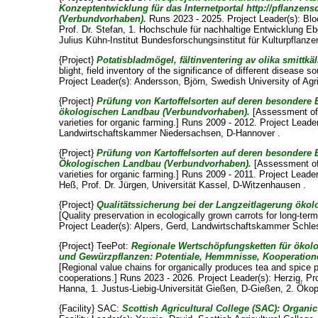
Konzeptentwicklung für das Internetportal http://pflanzen
(Verbundvorhaben).
Runs 2023 - 2025. Project Leader(s):
Blo
Prof. Dr. Stefan
, 1. Hochschule für nachhaltige Entwicklung E
Julius Kühn-Institut Bundesforschungsinstitut für Kulturpflanze
{Project}
Potatisbladmögel, fältinventering av olika smittkäl
blight, field inventory of the significance of different disease 
Project Leader(s):
Andersson, Björn
, Swedish University of Agr
{Project}
Prüfung von Kartoffelsorten auf deren besondere 
ökologischen Landbau (Verbundvorhaben).
[Assessment of t
varieties for organic farming.] Runs 2009 - 2012. Project Leade
Landwirtschaftskammer Niedersachsen, D-Hannover .
{Project}
Prüfung von Kartoffelsorten auf deren besondere 
Ökologischen Landbau (Verbundvorhaben).
[Assessment of t
varieties for organic farming.] Runs 2009 - 2011. Project Leade
Heß, Prof. Dr. Jürgen
, Universität Kassel, D-Witzenhausen .
{Project}
Qualitätssicherung bei der Langzeitlagerung ökol
[Quality preservation in ecologically grown carrots for long-te
Project Leader(s):
Alpers, Gerd
, Landwirtschaftskammer Schles
{Project} TeePot:
Regionale Wertschöpfungsketten für ökolo
und Gewürzpflanzen: Potentiale, Hemmnisse, Kooperation
[Regional value chains for organically produces tea and spice p
cooperations.] Runs 2023 - 2026. Project Leader(s):
Herzig, Pro
Hanna
, 1. Justus-Liebig-Universität Gießen, D-Gießen, 2. Ökop
{Facility} SAC:
Scottish Agricultural College (SAC): Organi