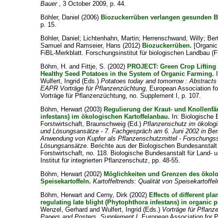
Bauer
, 3 October 2009, p. 44.
Böhler, Daniel
(2006)
Biozuckerrüben verlangen gesunden 
p. 15.
Böhler, Daniel
;
Lichtenhahn, Martin
;
Herrenschwand, Willy
;
Ber
Samuel
and
Ramseier, Hans
(2012)
Biozuckerrüben.
[Organic 
FiBL-Merkblatt. Forschungsinstitut für biologischen Landbau (F
Böhm, H.
and
Fittje, S.
(2002)
PROJECT: Green Crop Lifting 
Healthy Seed Potatoes in the System of Organic Farming.
Wulfert, Ingrid
(Eds.)
Potatoes today and tomorrow : Abstracts 
EAPR Vorträge für Pflanzenzüchtung
, European Association f
Vorträge für Pflanzenzüchtung, no. Supplement I, p. 107.
Böhm, Herwart
(2003)
Regulierung der Kraut- und Knollenfä
infestans) im ökologischen Kartoffelanbau.
In:
Biologische 
Forstwirtschaft, Braunschweig
(Ed.)
Pflanzenschutz im ökolog
und Lösungsansätze - 7. Fachgespräch am 6. Juni 2002 in Berl
Anwendung von Kupfer als Pflanzenschutzmittel - Forschungs
Lösungsansätze
. Berichte aus der Biologischen Bundesanstalt
Forstwirtschaft, no. 118. Biologische Bundesanstalt für Land- u
Institut für integrierten Pflanzenschutz, pp. 48-55.
Böhm, Herwart
(2002)
Möglichkeiten und Grenzen des ökol
Speisekartoffeln.
Kartoffeltrends: Qualität von Speisekartoffel
Böhm, Herwart
and
Cerny, Dirk
(2002)
Effects of different pl
regulating late blight (Phytophthora infestans) in organic 
Wenzel, Gerhard
and
Wulfert, Ingrid
(Eds.)
Vorträge für Pflanz
Papers and Posters, Supplement I
, European Association for 