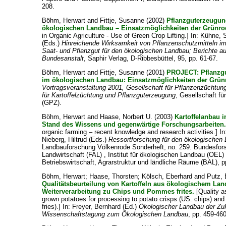
208.
Böhm, Herwart
and
Fittje, Susanne
(2002)
Pflanzguterzeugun
ökologischen Landbau – Einsatzmöglichkeiten der Grünro
in Organic Agriculture - Use of Green Crop Lifting.] In:
Kühne, 
(Eds.)
Hinreichende Wirksamkeit von Pflanzenschutzmitteln i
Saat- und Pflanzgut für den ökologischen Landbau; Berichte a
Bundesanstalt
, Saphir Verlag, D-Ribbesbüttel, 95, pp. 61-67.
Böhm, Herwart
and
Fittje, Susanne
(2001)
PROJECT: Pflanzgu
im ökologischen Landbau: Einsatzmöglichkeiten der Grün
Vortragsveranstaltung 2001, Gesellschaft für Pflanzenzüchtung
für Kartoffelzüchtung und Pflanzguterzeugung
, Gesellschaft fü
(GPZ).
Böhm, Herwart
and
Haase, Norbert U.
(2003)
Kartoffelanbau 
Stand des Wissens und gegenwärtige Forschungsarbeiten
organic farming – recent knowledge and research activities.] I
Nieberg, Hiltrud
(Eds.)
Ressortforschung für den ökologischen
Landbauforschung Völkenrode Sonderheft, no. 259. Bundesfors
Landwirtschaft (FAL) , Institut für ökologischen Landbau (OEL) u
Betriebswirtschaft, Agrarstruktur und ländliche Räume (BAL), p
Böhm, Herwart
;
Haase, Thorsten
;
Kölsch, Eberhard
and
Putz,
Qualitätsbeurteilung von Kartoffeln aus ökologischem Lan
Weiterverarbeitung zu Chips und Pommes frites.
[Quality a
grown potatoes for processing to potato crisps (US: chips) and
fries).] In:
Freyer, Bernhard
(Ed.)
Ökologischer Landbau der Zuku
Wissenschaftstagung zum Ökologischen Landbau
, pp. 459-460