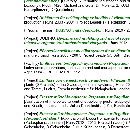
(Verbundvorhaben).
[Diversify - Alternative resistances and s
Leader(s):
Fleck, MSc. Michael
and
Götz, Dr. Monika
, 1. KULT
Kulturpflanzen, D-Quedlinburg .
{Project}
Doftämnen för bekämpning av bladlöss i växthusodli
production.] Runs 2003 - 2004. Project Leader(s):
Pettersson, 
{ Programme part}
DOMINO trials description.
Runs 2019 - 2
{Project} DOMINO:
Dynamic sod mulching and use of recycle
intensive organic fruit orchards and vineyards.
Runs 2018 - 
{Project}
Efterverkanseffekter av olika system för användn
manure crops.] Runs 2005 - 2007. Project Leader(s):
Båth, Birg
{Facility}
Einfluss von biologisch-dynamischen Präparaten
biobynamic preparations, fertilisation and soil management on soi
Agriculture (FiBL), CH-5070 Frick .
{Project}
Einfluss von gentechnisch veränderten Pflanzen (
plants (GM plants) to the Swiss agricultural systems.] Runs 20
and
Tamm, Lucius
, Forschungsinstitut für biologischen Landba
{Project}
Einsatz mikrobiologischer Präparate zur Regulie
[Application of microbials to control strewberry pests. Subproje
and
Bisutti, Isabella Linda
, Julius Kühn-Institut (JKI), Bundesf
{Project}
Einsatz mikrobiologischer Präperate zur Regulier
(Verbundvorhaben).
[Application of biocontrol agents to regu
(Podosphaera aphanis).] Runs 2012 - 2013. Project Leader(s):
Geisenheim, D-Geisenheim, Julius Kühn-Institut, D-Darmstad