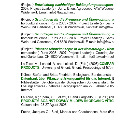
{Project}
Entwicklung nachhaltiger Bekämpfungsstrategien 
2007. Project Leader(s):
Duffy, Brion
, Agroscope FAW Wädenswi
Wädenswil, Email: info@faw.admin.ch .
{Project}
Grundlagen für die Prognose und Überwachung v
horticultural crops.] Runs 2003 - 2007. Project Leader(s):
Samie
Wein- und Gartenbau, CH-8820 Wädenswil, Kontakt: info@faw.
{Project}
Grundlagen für die Prognose und Überwachung v
horticultural crops.] Runs 2003 - 2007. Project Leader(s):
Samie
Wein- und Gartenbau, CH-8820 Wädenswil, E-mail: info@faw.a
{Project}
Pflanzenschutzkonzepte in der Nematologie - Nem
nematodes.] Runs 2003 - 2007. Project Leader(s):
Grunder, Jü
und Gartenbau, CH-8820 Wädenswil, Email: info@faw.admin.ch
La Torre, A.
;
Leandri, A.
and
Lolletti, D.
(Eds.) (2005)
COMPAR
PRODUCTS.
University of Ghent, Ghent. Proceedings of 57th
Kühne, Stefan
and
Britta Friedrich, Biologische Bundesanstalt
Datenbank über Pflanzenstärkungsmittel für das Internet.
[
Ribbesbüttel, Berichte aus der Biologischen Bundesanstalt, H
Lösungsansätze - Zehntes Fachgespräch am 22. Februar 2005 i
Internet".
La Torre, A.
;
Spera, G.
;
Lolletti, D.
and
Cargnello, G.
(Eds.) (2
PRODUCTS AGAINST DOWNY MILDEW IN ORGANIC VITIC
Geisenheim, 23-27 Agust 2005.
Fuchs, Jacques G.
;
Bieri, Markus
and
Chardonnens, Marc
(Eds