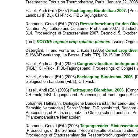
Treatments: Focus on Thermotherapy, Paris, January 22, 2008
Häseli, Andi
(Ed.) (2007)
Fachtagung Bioobstbau 2007.
[Proce
Landbau (FiBL), CH-Frick, FiBL-Tagungsband.
Rahmann, Gerold
(Ed.) (2007)
Ressortforschung für den Ök
Nutrition, Agriculture and Consumer Protection 2007.] Bundesf
314. Proceedings of Statusseminar 2007, Detmold, 5. Oktober
{Tool}
ROTOR: organic crop rotation planner.
Issuing Organi
Østergård, H.
and
Fontaine, L.
(Eds.) (2006)
Cereal crop diver
SUSVAR workshop, La Besse, Paris (FR), 12-15 Jun 2006.
Häseli, Andreas
(Ed.) (2006)
Congrès viticulture biologique 
(FiBL), CH-Frick, FiBL-Tagungsband. Proceedings of Congrès vi
Häseli, Andreas
(Ed.) (2006)
Fachtagung Bioobstbau 2006.
[P
biologischen Landbau (FiBL), CH-Frick.
Häseli, Andi
(Ed.) (2006)
Fachtagung Biorebbau 2006.
[Congrè
CH-Frick, FiBL-Tagungsband. Proceedings of Fachtagung Bior
Johannes Hallmann, Biologische Bundesanstalt für Land- und 
Parasitic Nematodes.] Saphir Verlag, D-Ribbesbüttel, Berichte 
Proceedings of Pflanzenschutz im Ökologischen Landbau - Pr
Pflanzenparasitäre Nematoden.
Rahmann, Gerold
(Ed.) (2006)
Tagungsreader: Statusseminar
[Proceedings of the Seminar: "Recent results of state funded 
Proceedings of Statusseminar der Ressortforschungseinricht