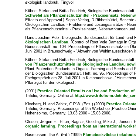
økologisk landbruk, Tingvoll.
Kühne, Stefan
and
Britta Friedrich, Biologische Bundesanstalt
Schwefel als Pflanzenschutzmittel - Praxiseinsatz, Neben
Effects and Approval.] Saphir Verlag, D-Ribbesbüttel, Bericht
Ökologischen Landbau - Probleme und Lösungsansätze - Neun
als Pflanzenschutzmittel - Praxiseinsatz, Nebenwirkungen und
Hans-Joachim Pelz, Biologische Bundesanstalt für Land- und F
ökologischen Landbau.
[Control of Root Vole Damage in Orga
Bundesanstalt, no. 104. Proceedings of Pflanzenschutz im Ö
Juni 2001 in Braunschweig - "Abwehr von Wühlmausschäden i
Kühne, Stefan
and
Britta Friedrich, Biologische Bundesanstalt
von Pflanzenschutzmitteln im ökologischen Landbau sowie
Plant Protection Products in Organic Farming and Seeds and Pr
der Biologischen Bundesanstalt, Heft, no. 95. Proceedings o
Fachgespräch am 28. Juli 2001 in Kleinmachnow - "Hinreichen
Pflanzgut für den ökologisch.
(2001)
Practice Oriented Results on Use and Production of 
Trifolio, Germany. Online at
http://www.trifolio-m.de/info_s
Kleeberg, H.
and
Zebitz, C.P.W.
(Eds.) (2000)
Practice Orien
Trifolio, Germany. Proceedings of 9th Workshop „Practice Or
Hohensolms, Germany, 13.03.2000 - 15.03.2000.
Olesen, Jørgen E.
;
Eltun, Ragnar
;
Gooding, Mike J.
;
Jensen, E
organic farming. Proceedings from an international works
Rasmussen, Ilse A.
(Ed.) (1999)
Plantebeskyttelse i økologis