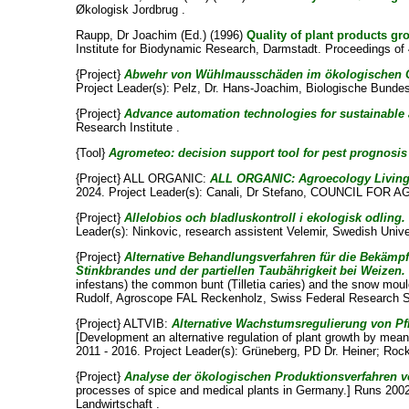
Økologisk Jordbrug .
Raupp, Dr Joachim
(Ed.) (1996)
Quality of plant products gr
Institute for Biodynamic Research, Darmstadt. Proceedings of 4
{Project}
Abwehr von Wühlmausschäden im ökologischen 
Project Leader(s):
Pelz, Dr. Hans-Joachim
, Biologische Bundes
{Project}
Advance automation technologies for sustainable 
Research Institute .
{Tool}
Agrometeo: decision support tool for pest prognosis
{Project} ALL ORGANIC:
ALL ORGANIC: Agroecology Living 
2024. Project Leader(s):
Canali, Dr Stefano
, COUNCIL FOR A
{Project}
Allelobios och bladluskontroll i ekologisk odling.
Leader(s):
Ninkovic, research assistent Velemir
, Swedish Univer
{Project}
Alternative Behandlungsverfahren für die Bekämp
Stinkbrandes und der partiellen Taubährigkeit bei Weizen.
infestans) the common bunt (Tilletia caries) and the snow mou
Rudolf
, Agroscope FAL Reckenholz, Swiss Federal Research Sta
{Project} ALTVIB:
Alternative Wachstumsregulierung von Pfl
[Development an alternative regulation of plant growth by means
2011 - 2016. Project Leader(s):
Grüneberg, PD Dr. Heiner
;
Rock
{Project}
Analyse der ökologischen Produktionsverfahren v
processes of spice and medical plants in Germany.] Runs 2002
Landwirtschaft .