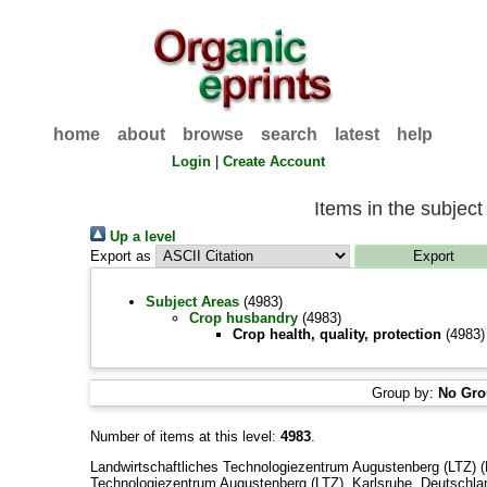
home
about
browse
search
latest
help
Login
|
Create Account
Items in the subject
Up a level
Export as
Subject Areas
(4983)
Crop husbandry
(4983)
Crop health, quality, protection
(4983)
Group by:
No Gro
Number of items at this level:
4983
.
Landwirtschaftliches Technologiezentrum Augustenberg (LTZ) (
Technologiezentrum Augustenberg (LTZ), Karlsruhe, Deutschla