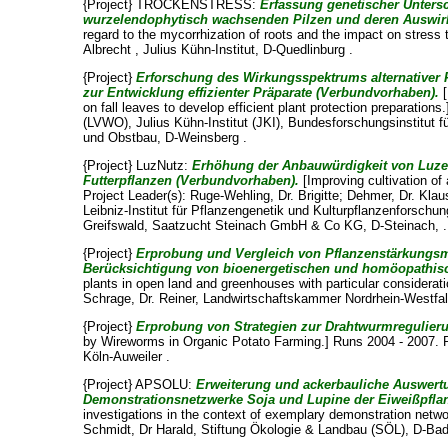
{Project} TROCKENSTRESS:
Erfassung genetischer Unters
wurzelendophytisch wachsenden Pilzen und deren Auswirk
regard to the mycorrhization of roots and the impact on stress
Albrecht
, Julius Kühn-Institut, D-Quedlinburg .
{Project}
Erforschung des Wirkungsspektrums alternativer 
zur Entwicklung effizienter Präparate (Verbundvorhaben).
[
on fall leaves to develop efficient plant protection preparation
(LVWO)
, Julius Kühn-Institut (JKI), Bundesforschungsinstitut
und Obstbau, D-Weinsberg .
{Project} LuzNutz:
Erhöhung der Anbauwürdigkeit von Luzern
Futterpflanzen (Verbundvorhaben).
[Improving cultivation of
Project Leader(s):
Ruge-Wehling, Dr. Brigitte
;
Dehmer, Dr. Klau
Leibniz-Institut für Pflanzengenetik und Kulturpflanzenforschun
Greifswald, Saatzucht Steinach GmbH & Co KG, D-Steinach, .
{Project}
Erprobung und Vergleich von Pflanzenstärkungsmi
Berücksichtigung von bioenergetischen und homöopathisc
plants in open land and greenhouses with particular considera
Schrage, Dr. Reiner
, Landwirtschaftskammer Nordrhein-Westfal
{Project}
Erprobung von Strategien zur Drahtwurmregulieru
by Wireworms in Organic Potato Farming.] Runs 2004 - 2007. P
Köln-Auweiler .
{Project} APSOLU:
Erweiterung und ackerbauliche Auswert
Demonstrationsnetzwerke Soja und Lupine der Eiweißpflan
investigations in the context of exemplary demonstration netwo
Schmidt, Dr Harald
, Stiftung Ökologie & Landbau (SÖL), D-Ba