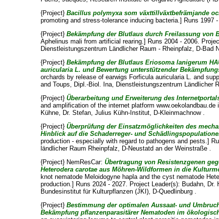
{Project}
Bacillus polymyxa som växttillväxtbefrämjande oc
promoting and stress-tolerance inducing bacteria.] Runs 1997 -
{Project}
Bekämpfung der Blutlaus durch Freilassung von 
Aphelinus mali from artificial rearing.] Runs 2004 - 2006. Proje
Dienstleistungszentrum Ländlicher Raum - Rheinpfalz, D-Bad N
{Project}
Bekämpfung der Blutlaus Eriosoma lanigerum HA
auricularia L. und Bewertung unterstützender Bekämpfung
orchards by release of earwigs Forficula auricularia L. and supp
and
Toups, Dipl.-Biol. Ina
, Dienstleistungszentrum Ländlicher
{Project}
Überarbeitung und Erweiterung des Internetport
and amplification of the internet platform www.oekolandbau.de in
Kühne, Dr. Stefan
, Julius Kühn-Institut, D-Kleinmachnow .
{Project}
Überprüfung der Einsatzmöglichkeiten des mechan
Hinblick auf die Schaderreger- und Schädlingspopulatione
production - especially with regard to pathogens and pests.] R
ländlicher Raum Rheinpfalz, D-Neustatd an der Weinstraße .
{Project} NemResCar:
Übertragung von Resistenzgenen ge
Heterodera carotae aus Möhren-Wildformen in die Kulturm
knot nematode Meloidogyne hapla and the cyst nematode Heterod
production.] Runs 2024 - 2027. Project Leader(s):
Budahn, Dr. 
Bundesinstitut für Kulturpflanzen (JKI), D-Quedlinburg .
{Project}
Bestimmung der optimalen Aussaat- und Umbruch
Bekämpfung pflanzenparasitärer Nematoden im ökologis