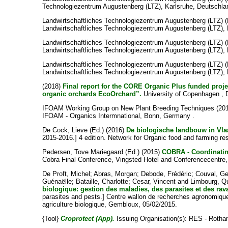
Technologiezentrum Augustenberg (LTZ), Karlsruhe, Deutschla
Landwirtschaftliches Technologiezentrum Augustenberg (LTZ) (
Landwirtschaftliches Technologiezentrum Augustenberg (LTZ), 
Landwirtschaftliches Technologiezentrum Augustenberg (LTZ) (
Landwirtschaftliches Technologiezentrum Augustenberg (LTZ), 
Landwirtschaftliches Technologiezentrum Augustenberg (LTZ) (
Landwirtschaftliches Technologiezentrum Augustenberg (LTZ), 
(2018)
Final report for the CORE Organic Plus funded proje
organic orchards EcoOrchard”.
University of Copenhagen , 
IFOAM Working Group on New Plant Breeding Techniques (20
IFOAM - Organics Intermnational, Bonn, Germany .
De Cock, Lieve
(Ed.) (2016)
De biologische landbouw in Vla
2015-2016.] 4 edition. Network for Organic food and farming r
Pedersen, Tove Mariegaard
(Ed.) (2015)
COBRA - Coordinating
Cobra Final Conference, Vingsted Hotel and Conferencecentre
De Proft, Michel
;
Abras, Morgan
;
Debode, Frédéric
;
Couval, Ge
Guénaëlle
;
Bataille, Charlotte
;
Cesar, Vincent
and
Limbourg, Q
biologique: gestion des maladies, des parasites et des rav
parasites and pests.] Centre wallon de recherches agronomique
agriculture biologique, Gembloux, 05/02/2015.
{Tool}
Croprotect (App).
Issuing Organisation(s): RES - Rotha