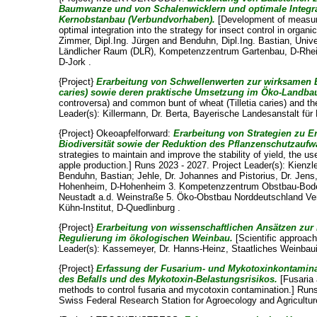
Baumwanze und von Schalenwicklern und optimale Integrat
Kernobstanbau (Verbundvorhaben).
[Development of measures
optimal integration into the strategy for insect control in orga
Zimmer, Dipl.Ing. Jürgen
and
Benduhn, Dipl.Ing. Bastian
, Univ
Ländlicher Raum (DLR), Kompetenzzentrum Gartenbau, D-Rhei
D-Jork .
{Project}
Erarbeitung von Schwellenwerten zur wirksamen Be
caries) sowie deren praktische Umsetzung im Öko-Landba
controversa) and common bunt of wheat (Tilletia caries) and the
Leader(s):
Killermann, Dr. Berta
, Bayerische Landesanstalt für 
{Project} Okeoapfelforward:
Erarbeitung von Strategien zu Er
Biodiversität sowie der Reduktion des Pflanzenschutzauf
strategies to maintain and improve the stability of yield, the us
apple production.] Runs 2023 - 2027. Project Leader(s):
Kienzle
Benduhn, Bastian
;
Jehle, Dr. Johannes
and
Pistorius, Dr. Jens
Hohenheim, D-Hohenheim 3. Kompetenzzentrum Obstbau-Bodens
Neustadt a.d. Weinstraße 5. Öko-Obstbau Norddeutschland Versu
Kühn-Institut, D-Quedlinburg .
{Project}
Erarbeitung von wissenschaftlichen Ansätzen zur
Regulierung im ökologischen Weinbau.
[Scientific approach
Leader(s):
Kassemeyer, Dr. Hanns-Heinz
, Staatliches Weinbaui
{Project}
Erfassung der Fusarium- und Mykotoxinkontamin
des Befalls und des Mykotoxin-Belastungsrisikos.
[Fusaria 
methods to control fusaria and mycotoxin contamination.] Runs
Swiss Federal Research Station for Agroecology and Agricultur