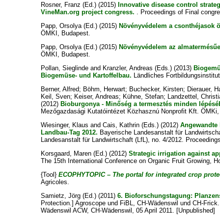
Rosner, Franz
(Ed.) (2015)
Innovative disease control strate
VineMan.org project congress.
. Proceedings of Final congre
Papp, Orsolya
(Ed.) (2015)
Növényvédelem a csonthéjasok ö
ÖMKI, Budapest.
Papp, Orsolya
(Ed.) (2015)
Növényvédelem az almatermésűek
ÖMKI, Budapest.
Pollan, Sieglinde
and
Kranzler, Andreas
(Eds.) (2013)
Biogemüs
Biogemüse- und Kartoffelbau.
Ländliches Fortbildungsinstitut
Berner, Alfred
;
Böhm, Herwart
;
Buchecker, Kirsten
;
Dierauer, H
Keil, Sven
;
Keiser, Andreas
;
Kühne, Stefan
;
Landzettel, Christ
(2012)
Bioburgonya - Minőség a termesztés minden lépésé
Mezőgazdasági Kutatóintézet Közhasznú Nonprofit Kft. ÖMKi
Wiesinger, Klaus
and
Cais, Kathrin
(Eds.) (2012)
Angewandte 
Landbau-Tag 2012.
Bayerische Landesanstalt für Landwirtscha
Landesanstalt für Landwirtschaft (LfL), no. 4/2012. Proceedi
Korsgaard, Maren
(Ed.) (2012)
Strategic irrigation against a
The 15th International Conference on Organic Fruit Growing, 
{Tool}
ECOPHYTOPIC – The portal for integrated crop protec
Agricoles.
Samietz, Jörg
(Ed.) (2011)
6. Bioforschungstagung: Planzens
Protection.] Agroscope und FiBL, CH-Wädenswil und CH-Frick.
Wädenswil ACW, CH-Wädenswil, 05 April 2011. [Unpublished]