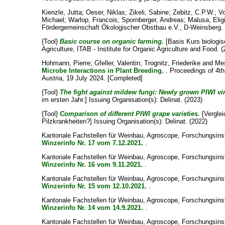
Kienzle, Jutta
;
Oeser, Niklas
;
Zikeli, Sabine
;
Zebitz, C.P.W.
;
V
Michael
;
Warlop, Francois
;
Spornberger, Andreas
;
Malusa, Elig
Fördergemeinschaft Ökologischer Obstbau e.V., D-Weinsberg. P
{Tool}
Basic course on organic farming.
[Basis Kurs biologis
Agriculture, ITAB - Institute for Organic Agriculture and Food. 
Hohmann, Pierre
;
Gfeller, Valentin
;
Trognitz, Friederike
and
Me
Microbe Interactions in Plant Breeding.
. Proceedings of 4th
Austria, 19 July 2024. [Completed]
{Tool}
The fight against mildew fungi: Newly grown PIWI vine
im ersten Jahr.]
Issuing Organisation(s): Delinat. (2023)
{Tool}
Comparison of different PIWI grape varieties.
[Verglei
Pilzkrankheiten?]
Issuing Organisation(s): Delinat. (2022)
Kantonale Fachstellen für Weinbau, Agroscope, Forschungsin
Winzerinfo Nr. 17 vom 7.12.2021.
.
Kantonale Fachstellen für Weinbau, Agroscope, Forschungsin
Winzerinfo Nr. 16 vom 9.11.2021.
.
Kantonale Fachstellen für Weinbau, Agroscope, Forschungsin
Winzerinfo Nr. 15 vom 12.10.2021.
.
Kantonale Fachstellen für Weinbau, Agroscope, Forschungsin
Winzerinfo Nr. 14 vom 14.9.2021.
.
Kantonale Fachstellen für Weinbau, Agroscope, Forschungsin