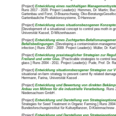
{Project}
Entwicklung eines nachhaltigen Managementsyst
Runs 2017 - 2020. Project Leader(s):
Hommes, Dr. Martin
;
Buck
Gartenbau und Forst, D-Braunschweig; Öko-BeratungsGesellsch
Gartenbauliche Produktionssysteme, D-Hannover .
{Project}
Entwicklung eines situationsbezogenen Konzepte
[Development of a situational concept to control pea moth in g
Universität Kassel, D-Witzenhausen .
{Project}
Entwicklung eines Zuchtgarten-Befallsmanagement
Befallsbedingungen.
[Developing a contamination-management f
infection.] Runs 2007 - 2009. Project Leader(s):
Müller, Dr. Kar
{Project}
Entwicklung praxistauglicher Strategien zur Reg
Freiland und unter Glas.
[Practicable strategies to control le
glass.] Runs 2004 - 2011. Project Leader(s):
Pude, Prof. Dr. Ra
{Project}
Entwicklung situationsbezogener Strategien zur 
situational on-farm strategy to prevent carrot fly related dama
Herrmann, Farina
, Universität Kassel .
{Project}
Entwicklung und Bewertung von direkten Bekämpfu
Anbau von Möhren für die industrielle Verarbeitung.
Runs 2
Niedersachsen GmbH .
{Project}
Entwicklung und Darstellung von Strategieoptio
Strategies for Seed Treatment in Organic Farming.] Runs 2004 
Bundesforschungsinstitut für Kulturpflanzen, D-Kleinmachnow 
{Project}
Entwicklung und Darstellung von Strategieoptio