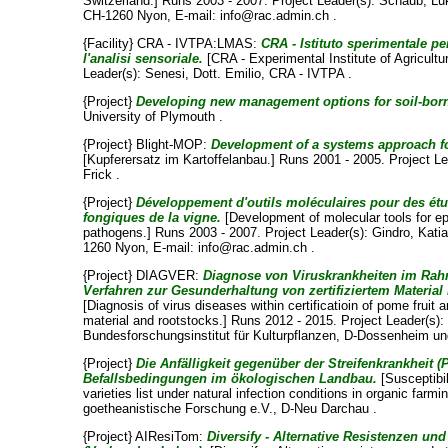
Switzerland.] Runs 2003 - 2007. Project Leader(s):
Schaub, Lu
CH-1260 Nyon, E-mail: info@rac.admin.ch .
{Facility} CRA - IVTPA:LMAS:
CRA - Istituto sperimentale pe
l'analisi sensoriale.
[CRA - Experimental Institute of Agricultu
Leader(s):
Senesi, Dott. Emilio
, CRA - IVTPA .
{Project}
Developing new management options for soil-born
University of Plymouth .
{Project} Blight-MOP:
Development of a systems approach for
[Kupferersatz im Kartoffelanbau.] Runs 2001 - 2005. Project L
Frick .
{Project}
Développement d'outils moléculaires pour des étu
fongiques de la vigne.
[Development of molecular tools for epi
pathogens.] Runs 2003 - 2007. Project Leader(s):
Gindro, Kati
1260 Nyon, E-mail: info@rac.admin.ch .
{Project} DIAGVER:
Diagnose von Viruskrankheiten im Ra
Verfahren zur Gesunderhaltung von zertifiziertem Materi
[Diagnosis of virus diseases within certificatioin of pome fruit 
material and rootstocks.] Runs 2012 - 2015. Project Leader(s)
Bundesforschungsinstitut für Kulturpflanzen, D-Dossenheim un
{Project}
Die Anfälligkeit gegenüber der Streifenkrankheit
Befallsbedingungen im ökologischen Landbau.
[Susceptibil
varieties list under natural infection conditions in organic far
goetheanistische Forschung e.V., D-Neu Darchau .
{Project} AIResiTom:
Diversify - Alternative Resistenzen u