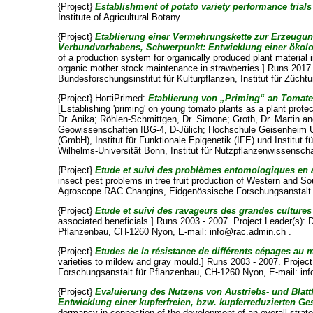
{Project}
Establishment of potato variety performance trial
Institute of Agricultural Botany .
{Project}
Etablierung einer Vermehrungskette zur Erzeugu
Verbundvorhabens, Schwerpunkt: Entwicklung einer ökolo
of a production system for organically produced plant material
organic mother stock maintenance in strawberries.] Runs 2017 
Bundesforschungsinstitut für Kulturpflanzen, Institut für Züch
{Project} HortiPrimed:
Etablierung von „Priming“ an Tomate
[Establishing 'priming' on young tomato plants as a plant prote
Dr. Anika
;
Röhlen-Schmittgen, Dr. Simone
;
Groth, Dr. Martin
a
Geowissenschaften IBG-4, D-Jülich; Hochschule Geisenheim U
(GmbH), Institut für Funktionale Epigenetik (IFE) und Institut
Wilhelms-Universität Bonn, Institut für Nutzpflanzenwissens
{Project}
Etude et suivi des problèmes entomologiques en ar
insect pest problems in tree fruit production of Western and S
Agroscope RAC Changins, Eidgenössische Forschungsanstalt f
{Project}
Etude et suivi des ravageurs des grandes cultures 
associated beneficials.] Runs 2003 - 2007. Project Leader(s):
D
Pflanzenbau, CH-1260 Nyon, E-mail: info@rac.admin.ch .
{Project}
Etudes de la résistance de différents cépages au mi
varieties to mildew and gray mould.] Runs 2003 - 2007. Projec
Forschungsanstalt für Pflanzenbau, CH-1260 Nyon, E-mail: in
{Project}
Evaluierung des Nutzens von Austriebs- und Blatt
Entwicklung einer kupferfreien, bzw. kupferreduzierten G
dormancy in connection of the development of an overall strate