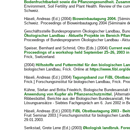
Bodenfruchtbarkeit sowie die Pflanzengesundheit. Zusamme
Environment, Soil Fertility and Plant Health. Review of the curr
Schweiz.
Häseli, Andreas
(Ed.) (2004)
Bioweinbautagung 2004.
[Sémina
Schweiz. Proceedings of Bioweinbautagung 2004 (Séminaire de v
Geschäftsstelle Bundesprogramm Ökologischer Landbau, Bunde
Ökologischer Landbau - Aktuelle Projekte im Bereich Pfla
Proceedings of Bundesprogramm Ökologischer Landbau - Aktue
Speiser, Bernhard
and
Schmid, Otto
(Eds.) (2004)
Current eva
Proceedings of a workshop held September 25–26, 2003 in 
Frick, Switzerland.
(2004)
Hilfsstoffe und Futtermittel für den biologischen L
biologischen Landbau, Frick. Online at
https://www.fibl.org/de
Häseli, Andreas
(Ed.) (2004)
Tagungsband zur FiBL Obstbaut
Frick.] Forschungsinstitut für biologischen Landbau, Frick. Pr
Kühne, Stefan
and
Britta Friedrich, Biologische Bundesanstalt
Anwendung von Kupfer als Pflanzenschutzmittel.
[Alternati
Ribbesbüttel, Berichte aus der Biologischen Bundesanstalt, H
Lösungsansätze - Siebtes Fachgespräch am 6. Juni 2002 in Ber
Häseli, Andreas
(Ed.) (2003)
FiBL Obstbautagung 2003 - Beit
Fruit Seminar 2003.] Forschungsinstitut für biologischen Lan
29.01.2003.
Serikstad, Grete Lene
(Ed.) (2003)
Økologisk landbruk. Fore