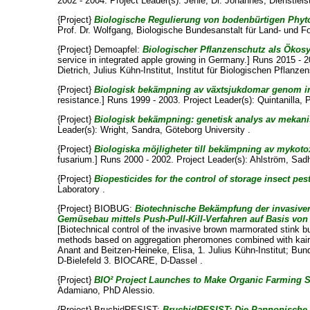
2002 - 2004. Project Leader(s):
Jehle, Dr. Johannes
, Dienstlei
{Project}
Biologische Regulierung von bodenbürtigen Phyto
Prof. Dr. Wolfgang
, Biologische Bundesanstalt für Land- und Fo
{Project} Demoapfel:
Biologischer Pflanzenschutz als Ökosy
service in integrated apple growing in Germany.] Runs 2015 - 2
Dietrich
, Julius Kühn-Institut, Institut für Biologischen Pflanz
{Project}
Biologisk bekämpning av växtsjukdomar genom in
resistance.] Runs 1999 - 2003. Project Leader(s):
Quintanilla, 
{Project}
Biologisk bekämpning: genetisk analys av mekan
Leader(s):
Wright, Sandra
, Göteborg University .
{Project}
Biologiska möjligheter till bekämpning av mykoto
fusarium.] Runs 2000 - 2002. Project Leader(s):
Ahlström, Sad
{Project}
Biopesticides for the control of storage insect pes
Laboratory .
{Project} BIOBUG:
Biotechnische Bekämpfung der invasiv
Gemüsebau mittels Push-Pull-Kill-Verfahren auf Basis v
[Biotechnical control of the invasive brown marmorated stink bu
methods based on aggregation pheromones combined with kair
Anant
and
Beitzen-Heineke, Elisa
, 1. Julius Kühn-Institut; Bu
D-Bielefeld 3. BIOCARE, D-Dassel .
{Project}
BIO² Project Launches to Make Organic Farming Sa
Adamiano, PhD Alessio
.
{Project} BruchidRESIST:
BruchidRESIST: Die Pannonische Wi