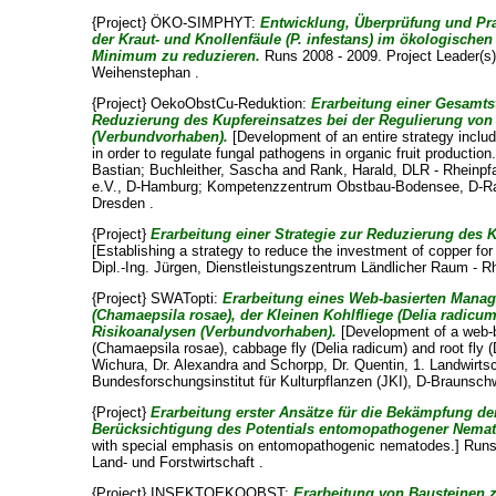
{Project} ÖKO-SIMPHYT:
Entwicklung, Überprüfung und P
der Kraut- und Knollenfäule (P. infestans) im ökologischen
Minimum zu reduzieren.
Runs 2008 - 2009. Project Leader(s
Weihenstephan .
{Project} OekoObstCu-Reduktion:
Erarbeitung einer Gesamts
Reduzierung des Kupfereinsatzes bei der Regulierung von
(Verbundvorhaben).
[Development of an entire strategy includ
in order to regulate fungal pathogens in organic fruit productio
Bastian
;
Buchleither, Sascha
and
Rank, Harald
, DLR - Rheinp
e.V., D-Hamburg; Kompetenzzentrum Obstbau-Bodensee, D-Rav
Dresden .
{Project}
Erarbeitung einer Strategie zur Reduzierung des
[Establishing a strategy to reduce the investment of copper for
Dipl.-Ing. Jürgen
, Dienstleistungszentrum Ländlicher Raum - 
{Project} SWATopti:
Erarbeitung eines Web-basierten Mana
(Chamaepsila rosae), der Kleinen Kohlfliege (Delia radic
Risikoanalysen (Verbundvorhaben).
[Development of a web-b
(Chamaepsila rosae), cabbage fly (Delia radicum) and root fly 
Wichura, Dr. Alexandra
and
Schorpp, Dr. Quentin
, 1. Landwirt
Bundesforschungsinstitut für Kulturpflanzen (JKI), D-Braunsch
{Project}
Erarbeitung erster Ansätze für die Bekämpfung de
Berücksichtigung des Potentials entomopathogener Nema
with special emphasis on entomopathogenic nematodes.] Runs 
Land- und Forstwirtschaft .
{Project} INSEKTOEKOOBST:
Erarbeitung von Bausteinen 