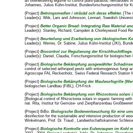
an overwintering legume to control plant-parasitic nematodes in
Johannes
, Julius Kühn-Institut, Bundesforschungsinstitut für K
{Project}
Betningsmedlen i stråsäd och deras effekter.
[The s
Leader(s):
Wiik, Lars
and
Johnsson, Lennart
, Swedish Universi
{Project}
Better Organic Bread: Integrating Raw Material a
Leader(s):
Stanley, Richard
, Campden & Chorleywood Food Res
{Project}
Beurteilung und Erarbeitung von ökologischen K
Leader(s):
Werres, Dr. Sabine
, Julius Kühn-Institut (JKI), Bun
{Project}
Biocontrol zur Regulierung der Kirschfruchtfliege.
Leader(s):
Daniel, Claudia
, Forschungsinstitut für biologischen
{Project}
Biologische Bekämpfung ausgewählter Schadinsekt
control of selected arthropod pests with entomogenous fungi a
Agroscope FAL Reckenholz, Swiss Federal Research Station for
{Project}
Biologische Bekämpfung der Maulwurfsgrille (Wer
biologischen Landbau (FiBL), CH-Frick .
{Project}
Biologische Bekämpfung von Rhizoctonia solani im
[Biological control of Rhizoctonia solani in organic farming wit
nat. Rita
, Institut für Gemüse- und Zierpflanzenbau Großbeeren/
{Project} BiBo:
Biologische Bodenentseuchung für eine umw
disinfection for the sustainable and intensive production of wo
Winkelmann, Prof. Dr. Traud
, Landwirtschaftskammer Schleswi
{Project}
Biologische Kontrolle von Eulenraupen im Kohl mi