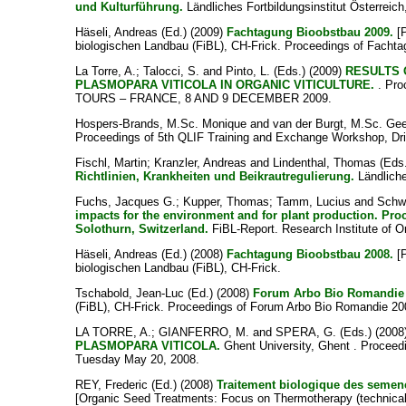
und Kulturführung.
Ländliches Fortbildungsinstitut Österreich
Häseli, Andreas
(Ed.) (2009)
Fachtagung Bioobstbau 2009.
[P
biologischen Landbau (FiBL), CH-Frick. Proceedings of Fachta
La Torre, A.
;
Talocci, S.
and
Pinto, L.
(Eds.) (2009)
RESULTS 
PLASMOPARA VITICOLA IN ORGANIC VITICULTURE.
. Pr
TOURS – FRANCE, 8 AND 9 DECEMBER 2009.
Hospers-Brands, M.Sc. Monique
and
van der Burgt, M.Sc. Gee
Proceedings of 5th QLIF Training and Exchange Workshop, Dri
Fischl, Martin
;
Kranzler, Andreas
and
Lindenthal, Thomas
(Eds.
Richtlinien, Krankheiten und Beikrautregulierung.
Ländliche
Fuchs, Jacques G.
;
Kupper, Thomas
;
Tamm, Lucius
and
Schw
impacts for the environment and for plant production. Pro
Solothurn, Switzerland.
FiBL-Report. Research Institute of Or
Häseli, Andreas
(Ed.) (2008)
Fachtagung Bioobstbau 2008.
[P
biologischen Landbau (FiBL), CH-Frick.
Tschabold, Jean-Luc
(Ed.) (2008)
Forum Arbo Bio Romandie 
(FiBL), CH-Frick. Proceedings of Forum Arbo Bio Romandie 200
LA TORRE, A.
;
GIANFERRO, M.
and
SPERA, G.
(Eds.) (200
PLASMOPARA VITICOLA.
Ghent University, Ghent . Proceedi
Tuesday May 20, 2008.
REY, Frederic
(Ed.) (2008)
Traitement biologique des semenc
[Organic Seed Treatments: Focus on Thermotherapy (technical 