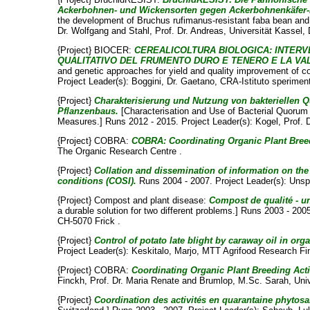
Ackerbohnen- und Wickensorten gegen Ackerbohnenkäfer-B
the development of Bruchus rufimanus-resistant faba bean and 
Dr. Wolfgang
and
Stahl, Prof. Dr. Andreas
, Universität Kassel,
{Project} BIOCER:
CEREALICOLTURA BIOLOGICA: INTERVE
QUALITATIVO DEL FRUMENTO DURO E TENERO E LA VAL
and genetic approaches for yield and quality improvement of c
Project Leader(s):
Boggini, Dr. Gaetano
, CRA-Istituto sperimenta
{Project}
Charakterisierung und Nutzung von bakteriellen 
Pflanzenbaus.
[Characterisation and Use of Bacterial Quorum
Measures.] Runs 2012 - 2015. Project Leader(s):
Kogel, Prof. 
{Project} COBRA:
COBRA: Coordinating Organic Plant Breedi
The Organic Research Centre .
{Project}
Collation and dissemination of information on the
conditions (COSI).
Runs 2004 - 2007. Project Leader(s):
Unsp
{Project} Compost and plant disease:
Compost de qualité - u
a durable solution for two different problems.] Runs 2003 - 200
CH-5070 Frick .
{Project}
Control of potato late blight by caraway oil in org
Project Leader(s):
Keskitalo, Marjo
, MTT Agrifood Research Fin
{Project} COBRA:
Coordinating Organic Plant Breeding Acti
Finckh, Prof. Dr. Maria Renate
and
Brumlop, M.Sc. Sarah
, Uni
{Project}
Coordination des activités en quarantaine phytosan