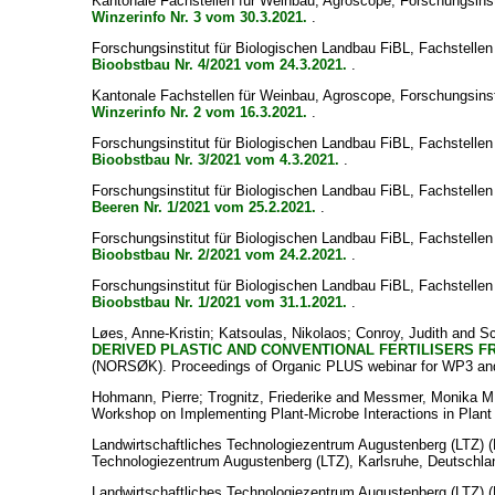
Kantonale Fachstellen für Weinbau, Agroscope, Forschungsin
Winzerinfo Nr. 3 vom 30.3.2021.
.
Forschungsinstitut für Biologischen Landbau FiBL, Fachstell
Bioobstbau Nr. 4/2021 vom 24.3.2021.
.
Kantonale Fachstellen für Weinbau, Agroscope, Forschungsin
Winzerinfo Nr. 2 vom 16.3.2021.
.
Forschungsinstitut für Biologischen Landbau FiBL, Fachstell
Bioobstbau Nr. 3/2021 vom 4.3.2021.
.
Forschungsinstitut für Biologischen Landbau FiBL, Fachstell
Beeren Nr. 1/2021 vom 25.2.2021.
.
Forschungsinstitut für Biologischen Landbau FiBL, Fachstell
Bioobstbau Nr. 2/2021 vom 24.2.2021.
.
Forschungsinstitut für Biologischen Landbau FiBL, Fachstell
Bioobstbau Nr. 1/2021 vom 31.1.2021.
.
Løes, Anne-Kristin
;
Katsoulas, Nikolaos
;
Conroy, Judith
and
Sc
DERIVED PLASTIC AND CONVENTIONAL FERTILISERS 
(NORSØK). Proceedings of Organic PLUS webinar for WP3 and
Hohmann, Pierre
;
Trognitz, Friederike
and
Messmer, Monika M
Workshop on Implementing Plant-Microbe Interactions in Plant 
Landwirtschaftliches Technologiezentrum Augustenberg (LTZ) (
Technologiezentrum Augustenberg (LTZ), Karlsruhe, Deutschla
Landwirtschaftliches Technologiezentrum Augustenberg (LTZ) (