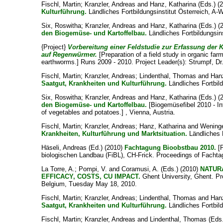
Fischl, Martin
;
Kranzler, Andreas
and
Hanz, Katharina
(Eds.) (
Kulturführung.
Ländliches Fortbildungsinstitut Österreich, A-
Six, Roswitha
;
Kranzler, Andreas
and
Hanz, Katharina
(Eds.) (
den Biogemüse- und Kartoffelbau.
Ländliches Fortbildungsins
{Project}
Vorbereitung einer Feldstudie zur Erfassung de
auf Regenwürmer.
[Preparation of a field study in organic far
earthworms.] Runs 2009 - 2010. Project Leader(s):
Strumpf, D
Fischl, Martin
;
Kranzler, Andreas
;
Lindenthal, Thomas
and
Han
Saatgut, Krankheiten und Kulturführung.
Ländliches Fortbild
Six, Roswitha
;
Kranzler, Andreas
and
Hanz, Katharina
(Eds.) (
den Biogemüse- und Kartoffelbau.
[Biogemüsefibel 2010 - In
of vegetables and potatoes.] , Vienna, Austria.
Fischl, Martin
;
Kranzler, Andreas
;
Hanz, Katharina
and
Weninge
Krankheiten, Kulturführung und Marktsituation.
Ländliches F
Häseli, Andreas
(Ed.) (2010)
Fachtagung Bioobstbau 2010.
[P
biologischen Landbau (FiBL), CH-Frick. Proceedings of Fachta
La Torre, A.
;
Pompi, V.
and
Coramusi, A.
(Eds.) (2010)
NATUR
EFFICACY, COSTS, CU IMPACT.
Ghent University, Ghent. Pr
Belgium, Tuesday May 18, 2010.
Fischl, Martin
;
Kranzler, Andreas
;
Lindenthal, Thomas
and
Han
Saatgut, Krankheiten und Kulturführung.
Ländliches Fortbild
Fischl, Martin
;
Kranzler, Andreas
and
Lindenthal, Thomas
(Eds.