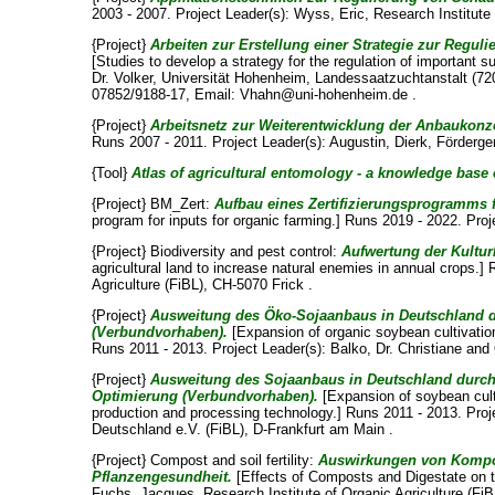
2003 - 2007. Project Leader(s):
Wyss, Eric
, Research Institute
{Project}
Arbeiten zur Erstellung einer Strategie zur Reg
[Studies to develop a strategy for the regulation of important 
Dr. Volker
, Universität Hohenheim, Landessaatzuchtanstalt (720)
07852/9188-17, Email: Vhahn@uni-hohenheim.de .
{Project}
Arbeitsnetz zur Weiterentwicklung der Anbaukon
Runs 2007 - 2011. Project Leader(s):
Augustin, Dierk
, Förderg
{Tool}
Atlas of agricultural entomology - a knowledge base o
{Project} BM_Zert:
Aufbau eines Zertifizierungsprogramms f
program for inputs for organic farming.] Runs 2019 - 2022. Pro
{Project} Biodiversity and pest control:
Aufwertung der Kultu
agricultural land to increase natural enemies in annual crops.]
Agriculture (FiBL), CH-5070 Frick .
{Project}
Ausweitung des Öko-Sojaanbaus in Deutschland 
(Verbundvorhaben).
[Expansion of organic soybean cultivatio
Runs 2011 - 2013. Project Leader(s):
Balko, Dr. Christiane
and
{Project}
Ausweitung des Sojaanbaus in Deutschland durch
Optimierung (Verbundvorhaben).
[Expansion of soybean cult
production and processing technology.] Runs 2011 - 2013. Proj
Deutschland e.V. (FiBL), D-Frankfurt am Main .
{Project} Compost and soil fertility:
Auswirkungen von Kompos
Pflanzengesundheit.
[Effects of Composts and Digestate on th
Fuchs, Jacques
, Research Institute of Organic Agriculture (Fi