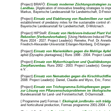
{Project} BRAFÖ:
Einsatz moderner Züchtungsstrategien z
Landbau.
[Application of innovative breeding strategies to imp
Markus
, Bayerische Landesanstalt für Landwirtschaft, D-Freisi
{Project}
Einsatz und Etablierung von Raubmilben zur nach
establishment of predatory mites for the sustainable control of
Bayerische Landesanstalt für Landwirtschaft, D-Wolznach .
{Project} HIPSteR:
Einsatz von Herbivore-Induced Plant Volat
Rebzeilen (Verbundvorhaben).
[Using Herbivore-Induced Plant 
Runs 2024 - 2027. Project Leader(s):
Reineke, Prof. Dr. Annett
Friedrich-Alexander-Universität Erlangen-Nürnberg, D-Erlangen 
{Project}
Einsatz von Marienkäfern gegen die Mehlige Apfelb
aphid (Dysaphis plantaginea).] Runs 1998 - 2004. Project Lead
{Project}
Einsatz von Mykorrhizapilzen und Qualitätskomp
Zierpflanzenbau.
Runs 2002 - 2003. Project Leader(s):
George
e.V. .
{Project}
Einsatz von Nematoden gegen die Kirschfruchtflie
2008. Project Leader(s):
Daniel, Claudia
and
Wyss, Eric
, Forsc
{Project}
Einsatz von Trichogramma-Schlupfwespen gegen d
zur Lösung von Pflanzenschutzproblemen im ökologisch
Bundesanstalt für Land- und Forstwirtschaft, D-Darmstadt .
{ Programme part} Formas I:
Ekologisk jordbruks- och träd
and horticultural production, Formas programme 2001-2004 - C