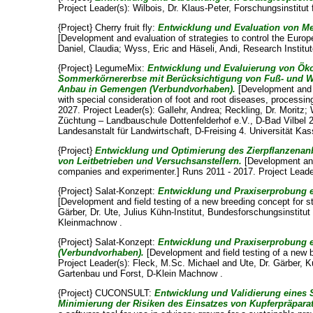
Project Leader(s):
Wilbois, Dr. Klaus-Peter
, Forschungsinstitut
{Project} Cherry fruit fly:
Entwicklung und Evaluation von Me
[Development and evaluation of strategies to control the Europe
Daniel, Claudia
;
Wyss, Eric
and
Häseli, Andi
, Research Institu
{Project} LegumeMix:
Entwicklung und Evaluierung von Ök
Sommerkörnererbse mit Berücksichtigung von Fuß- und Wu
Anbau in Gemengen (Verbundvorhaben).
[Development and e
with special consideration of foot and root diseases, processing 
2027. Project Leader(s):
Gallehr, Andrea
;
Reckling, Dr. Moritz
;
Züchtung – Landbauschule Dottenfelderhof e.V., D-Bad Vilbel 
Landesanstalt für Landwirtschaft, D-Freising 4. Universität 
{Project}
Entwicklung und Optimierung des Zierpflanzenan
von Leitbetrieben und Versuchsanstellern.
[Development and 
companies and experimenter.] Runs 2011 - 2017. Project Leade
{Project} Salat-Konzept:
Entwicklung und Praxiserprobung e
[Development and field testing of a new breeding concept for st
Gärber, Dr. Ute
, Julius Kühn-Institut, Bundesforschungsinstitut 
Kleinmachnow .
{Project} Salat-Konzept:
Entwicklung und Praxiserprobung e
(Verbundvorhaben).
[Development and field testing of a new b
Project Leader(s):
Fleck, M.Sc. Michael
and
Ute, Dr. Gärber
, K
Gartenbau und Forst, D-Klein Machnow .
{Project} CUCONSULT:
Entwicklung und Validierung eines S
Minimierung der Risiken des Einsatzes von Kupferpräpar