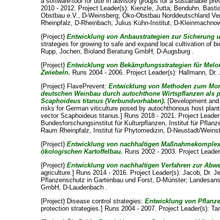
a software-tool for use in advisory groups for a sustainable pre
2010 - 2012. Project Leader(s):
Kienzle, Jutta
;
Benduhn, Basti
Obstbau e.V., D-Weinsberg; Öko-Obstbau Norddeutschland Vers
Rheinpfalz, D-Rheinbach; Julius Kühn-Institut, D-Kleinmachnow
{Project}
Entwicklung von Anbaustrategien zur Sicherung 
strategies for growing to safe and expand local cultivation of b
Rupp, Jochen
, Bioland Beratung GmbH, D-Augsburg .
{Project}
Entwicklung von Bekämpfungsstrategien für Melo
Zwiebeln.
Runs 2004 - 2006. Project Leader(s):
Hallmann, Dr.
{Project} FlavePrevent:
Entwicklung von Methoden zum Moni
deutschen Weinbau durch autochthone Wirtspflanzen als po
Scaphoideus titanus (Verbundvorhaben).
[Development and o
risks for German viticulture posed by autochthonous host plant
vector Scaphoideus titanus.] Runs 2018 - 2021. Project Leader
Bundesforschungsinstitut für Kulturpflanzen, Institut für Pfl
Raum Rheinpfalz, Institut für Phytomedizin, D-Neustadt/Weinst
{Project}
Entwicklung von nachhaltigen Maßnahmekomplexen
ökologischen Kartoffelbau.
Runs 2002 - 2003. Project Leader
{Project}
Entwicklung von nachhaltigen Verfahren zur Abw
agriculture.] Runs 2014 - 2016. Project Leader(s):
Jacob, Dr. J
Pflanzenschutz in Gartenbau und Forst, D-Münster; Landesans
GmbH, D-Laudenbach .
{Project} Disease control strategies:
Entwicklung von Pflanze
protection strategies.] Runs 2004 - 2007. Project Leader(s):
Ta