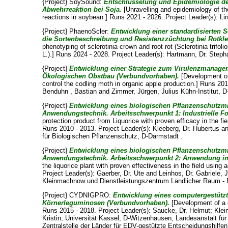
{Project} SoySound:
Entschlüsselung und Epidemiologie de
Abwehrreaktion bei Soja.
[Unravelling and epidemiology of t
reactions in soybean.] Runs 2021 - 2026. Project Leader(s):
Li
{Project} PhaenoScler:
Entwicklung einer standardisierten S
die Sortenbeschreibung und Resistenzzüchtung bei Rotklee 
phenotyping of sclerotinia crown and root rot (Sclerotinia trifol
L.).] Runs 2024 - 2028. Project Leader(s):
Hartmann, Dr. Steph
{Project}
Entwicklung einer Strategie zum Virulenzmanagem
Ökologischen Obstbau (Verbundvorhaben).
[Development of
control the codling moth in organic apple production.] Runs 20
Benduhn , Bastian
and
Zimmer, Jürgen
, Julius Kühn-Institut, 
{Project}
Entwicklung eines biologischen Pflanzenschutzmit
Anwendungstechnik. Arbeitsschwerpunkt 1: Industrielle 
protection product from Liquorice with proven efficacy in the fi
Runs 2010 - 2013. Project Leader(s):
Kleeberg, Dr. Hubertus
a
für Biologischen Pflanzenschutz, D-Darmstadt .
{Project}
Entwicklung eines biologischen Pflanzenschutzmit
Anwendungstechnik. Arbeitsschwerpunkt 2: Anwendung im
the liquorice plant with proven effectiveness in the field using 
Project Leader(s):
Gaerber, Dr. Ute
and
Leinhos, Dr. Gabriele
, 
Kleinmachnow und Dienstleistungszentrum Ländlicher Raum - R
{Project} CYDNIGPRO:
Entwicklung eines computergestütz
Körnerleguminosen (Verbundvorhaben).
[Development of a 
Runs 2015 - 2018. Project Leader(s):
Saucke, Dr. Helmut
;
Klei
Kristin
, Universität Kassel, D-Witzenhausen, Landesanstalt fü
Zentralstelle der Länder für EDV-gestützte Entscheidungshil