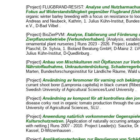
{Project} FLUGBRAND-RESIST:
Analyse und Nutzbarmachun
Fokus auf Widerstandsfähigkeit gegenüber Flugbrand (Ust
organic winter barley breeding with a focus on resistance to l
Andreas
and
Neubeck, Kathrin
, 1. Julius Kühn-Institut, Bunde
e.V., D-Bad Vilbel .
{Project} BioZierPVM:
Analyse, Etablierung und Förderung 
Zierpflanzenbetriebe (Verbundvorhaben).
[Analysis, establis
ornamental plant nurseries.] Runs 2023 - 2026. Project Leader(
Plaschil, Dr. Sylvia
, 1. Bioland Beratung GmbH, D-Mainz 2. LV
Julius Kühn-Institut, D-Quedlinburg .
{Project}
Anbau von Mischkulturen mit Ölpflanzen zur Verb
Nährstoffaufnahme, Unkrautunterdrückung, Schaderregerbe
Marten
, Bundesforschungsinstitut für Ländliche Räume, Wald u
{Project}
Användning av feromoner för varning och bekämpni
currant shoot borer (Lampronia capitella) in black currant (Rib
Swedish University of Agricultural Sciences/Lund University .
{Project}
Användning av kompost för att kontrollera den jo
disease corky root in organic tomato production through the u
University of Agricultural Sciences, SLU .
{Project}
Anwendung natürlich vorkommender Gegenspieler
Kulturschutznetzen.
[Application of naturally occurring antago
with netting.] Runs 2007 - 2010. Project Leader(s):
Saucke, Dr.
Kassel, D-Witzenhausen .
{Project}
Applikationstechniken zur Regulierung von Schä