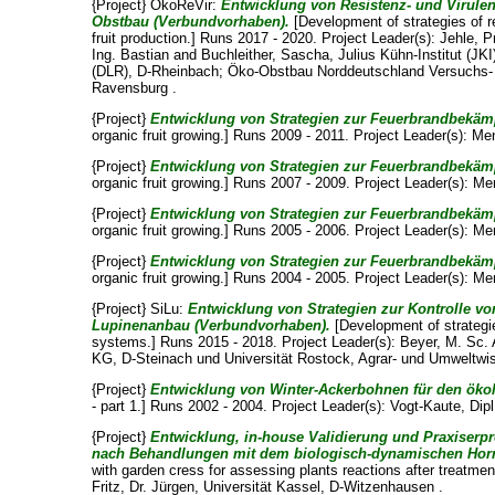
{Project} ÖkoReVir:
Entwicklung von Resistenz- und Virule
Obstbau (Verbundvorhaben).
[Development of strategies of r
fruit production.] Runs 2017 - 2020. Project Leader(s):
Jehle, P
Ing. Bastian
and
Buchleither, Sascha
, Julius Kühn-Institut (J
(DLR), D-Rheinbach; Öko-Obstbau Norddeutschland Versuchs-
Ravensburg .
{Project}
Entwicklung von Strategien zur Feuerbrandbekä
organic fruit growing.] Runs 2009 - 2011. Project Leader(s):
Men
{Project}
Entwicklung von Strategien zur Feuerbrandbekä
organic fruit growing.] Runs 2007 - 2009. Project Leader(s):
Men
{Project}
Entwicklung von Strategien zur Feuerbrandbekä
organic fruit growing.] Runs 2005 - 2006. Project Leader(s):
Men
{Project}
Entwicklung von Strategien zur Feuerbrandbekä
organic fruit growing.] Runs 2004 - 2005. Project Leader(s):
Men
{Project} SiLu:
Entwicklung von Strategien zur Kontrolle vo
Lupinenanbau (Verbundvorhaben).
[Development of strategies
systems.] Runs 2015 - 2018. Project Leader(s):
Beyer, M. Sc.
KG, D-Steinach und Universität Rostock, Agrar- und Umweltwis
{Project}
Entwicklung von Winter-Ackerbohnen für den ökol
- part 1.] Runs 2002 - 2004. Project Leader(s):
Vogt-Kaute, Dipl
{Project}
Entwicklung, in-house Validierung und Praxiserpr
nach Behandlungen mit dem biologisch-dynamischen Horn
with garden cress for assessing plants reactions after treatme
Fritz, Dr. Jürgen
, Universität Kassel, D-Witzenhausen .