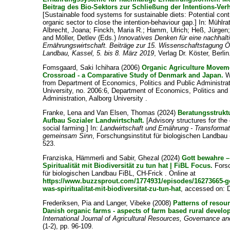
Beitrag des Bio-Sektors zur Schließung der Intentions-Ver
[Sustainable food systems for sustainable diets: Potential contr
organic sector to close the intention-behaviour gap.] In:
Mühlrat
Albrecht, Joana
;
Finckh, Maria R.
;
Hamm, Ulrich
;
Heß, Jürgen
and
Möller, Detlev
(Eds.)
Innovatives Denken für eine nachhalt
Ernährungswirtschaft. Beiträge zur 15. Wissenschaftstagung Ö
Landbau, Kassel, 5. bis 8. März 2019
, Verlag Dr. Köster, Berlin
Fomsgaard, Saki Ichihara
(2006)
Organic Agriculture Moveme
Crossroad - a Comparative Study of Denmark and Japan.
W
from Department of Economics, Politics and Public Administrat
University, no. 2006:6, Department of Economics, Politics and
Administration, Aalborg University .
Franke, Lena
and
Van Elsen, Thomas
(2024)
Beratungsstruk
Aufbau Sozialer Landwirtschaft.
[Advisory structures for the
social farming.] In:
Landwirtschaft und Ernährung - Transforma
gemeinsam Sinn
, Forschungsinstitut für biologischen Landbau 
523.
Franziska, Hämmerli
and
Sabir, Ghezal
(2024)
Gott bewahre 
Spiritualität mit Biodiversität zu tun hat | FiBL Focus.
Forsc
für biologischen Landbau FiBL, CH-Frick . Online at
https://www.buzzsprout.com/1774931/episodes/16273665-g
was-spiritualitat-mit-biodiversitat-zu-tun-hat
, accessed on:
Frederiksen, Pia
and
Langer, Vibeke
(2008)
Patterns of resou
Danish organic farms - aspects of farm based rural develo
International Journal of Agricultural Resources, Governance a
(1-2), pp. 96-109.