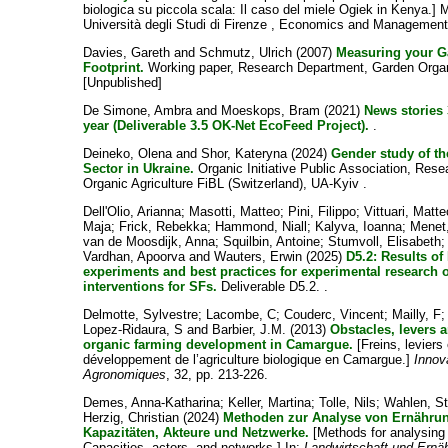
biologica su piccola scala: Il caso del miele Ogiek in Kenya.] 
Università degli Studi di Firenze , Economics and Management.
Davies, Gareth
and
Schmutz, Ulrich
(2007)
Measuring your G
Footprint.
Working paper, Research Department, Garden Organ
[Unpublished]
De Simone, Ambra
and
Moeskops, Bram
(2021)
News stories 
year (Deliverable 3.5 OK-Net EcoFeed Project).
.
Deineko, Olena
and
Shor, Kateryna
(2024)
Gender study of t
Sector in Ukraine.
Organic Initiative Public Association, Resea
Organic Agriculture FiBL (Switzerland), UA-Kyiv .
Dell'Olio, Arianna
;
Masotti, Matteo
;
Pini, Filippo
;
Vittuari, Matte
Maja
;
Frick, Rebekka
;
Hammond, Niall
;
Kalyva, Ioanna
;
Menet
van de Moosdijk, Anna
;
Squilbin, Antoine
;
Stumvoll, Elisabeth
Vardhan, Apoorva
and
Wauters, Erwin
(2025)
D5.2: Results o
experiments and best practices for experimental research 
interventions for SFs.
Deliverable D5.2. .
Delmotte, Sylvestre
;
Lacombe, C
;
Couderc, Vincent
;
Mailly, F
Lopez-Ridaura, S
and
Barbier, J.M.
(2013)
Obstacles, levers 
organic farming development in Camargue.
[Freins, leviers
développement de l’agriculture biologique en Camargue.]
Innov
Agronomiques
, 32, pp. 213-226.
Demes, Anna-Katharina
;
Keller, Martina
;
Tolle, Nils
;
Wahlen, S
Herzig, Christian
(2024)
Methoden zur Analyse von Ernähru
Kapazitäten, Akteure und Netzwerke.
[Methods for analysing
Capacities, actors, and networks.] In:
Landwirtschaft und Ernä