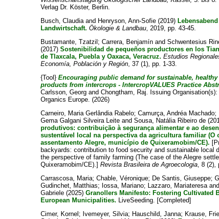
Verlag Dr. Köster, Berlin.
Busch, Claudia
and
Henryson, Ann-Sofie
(2019)
Lebensabend 
Landwirtschaft.
Ökologie & Landbau
, 2019, pp. 43-45.
Bustamante, Tzatzil
;
Carrera, Benjamín
and
Schwentesius Rin
(2017)
Sostenibilidad de pequeños productores en los Tia
de Tlaxcala, Puebla y Oaxaca, Veracruz.
Estudios Regionale
Economía, Población y Región
, 37 (1), pp. 1-33.
{Tool}
Encouraging public demand for sustainable, healthy 
products from intercrops - IntercropVALUES Practice Abstr
Carlsson, Georg
and
Chongtham, Raj
. Issuing Organisation(s
Organics Europe. (2026)
Carneiro, Maria Gerlândia Rabelo
;
Camurça, Andréa Machado
;
Gema Galgani Silveira Leite
and
Sousa, Natália Ribeiro de
(20
produtivos: contribuição à segurança alimentar e ao dese
sustentável local na perspectiva da agricultura familiar (O
assentamento Alegre, município de Quixeramobim/CE).
[P
backyards: contribution to food security and sustainable local
the perspective of family farming (The case of the Alegre settl
Quixeramobim/CE).]
Revista Brasileira de Agroecologia
, 8 (2),
Carrascosa, Maria
;
Chable, Véronique
;
De Santis, Giuseppe
;
G
Gudinchet, Matthias
;
Iossa, Mariano
;
Lazzaro, Mariateresa
an
Gabriele
(2025)
Granollers Manifesto: Fostering Cultivated B
European Municipalities.
LiveSeeding. [Completed]
Cimer, Kornel
;
Ivemeyer, Silvia
;
Hauschild, Janna
;
Krause, Fri