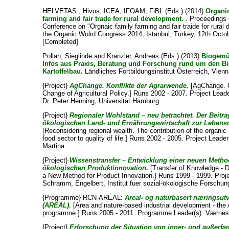
HELVETAS , Hivos, ICEA, IFOAM, FiBL (Eds.) (2014)
Organic
farming and fair trade for rural development.
. Proceedings 
Conference on "Orgnaic family farming and fair traide for rural
the Organic Wolrd Congress 2014, Istanbul, Turkey, 12th Octo
[Completed]
Pollan, Sieglinde
and
Kranzler, Andreas
(Eds.) (2013)
Biogemüs
Infos aus Praxis, Beratung und Forschung rund um den 
Kartoffelbau.
Ländliches Fortbildungsinstitut Österreich, Vienn
{Project}
AgChange. Konflikte der Agrarwende.
[AgChange. Co
Change of Agricultural Policy.] Runs 2002 - 2007. Project Lead
Dr. Peter Henning
, Universität Hamburg .
{Project}
Regionaler Wohlstand – neu betrachtet. Der Beitra
ökologischen Land- und Ernährungswirtschaft zur Lebensq
[Reconsidering regional wealth. The contribution of the organic 
food sector to quality of life.] Runs 2002 - 2005. Project Leade
Martina
.
{Project}
Wissenstransfer – Entwicklung einer neuen Metho
ökologischen Produktinnovation.
[Transfer of Knowledge - 
a New Method for Product Innovation.] Runs 1999 - 1999. Proje
Schramm, Engelbert
, Institut fuer sozial-ökologische Forschu
{Programme} RCN-AREAL:
Areal- og naturbasert næringsutv
(AREAL).
[Area and nature-based industrial development - th
programme.] Runs 2005 - 2011. Programme Leader(s):
Værnes
{Project}
Erforschung der Situation von inner- und außerfa