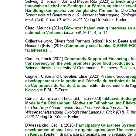
Solveig
;
Brinkmann, Jan
and
Meyer, Rita
(2023)
Entwicklung 
innovativen Lehr-Lern-Settings zur Förderung einer tierwoh
Handlungskompetenz von Junglandwirt*innen.
In:
One Step
Schritt voraus! Beiträge zur 16. Wissenschaftstagung Ökologi
Frick (CH), 7. bis 10. März 2023
, Verlag Dr. Köster, Berlin.
Clerc, Maurice
(2014)
Biowinzer haben wenig Interesse an 
nationalen Verband.
bioaktuell
, 2014, 4, p. 14.
Collective work, Diversifood Partners
(editor):
Koller, Beate
an
Riccardo
(Eds.) (2016)
Community seed banks. DIVERSIFOO
factsheet #1.
.
Corsten, Frank
(2011)
Community-Supported Financing / h
transparency on the web promotes good food production.
Science thesis, University of Gastronomic Sciences, Pollenzo, I
Cugniet, Chloé
and
Chevalier, Elise
(2023)
Pistes d’accompa
développement de la pratique à l’échelle du territoire de
de Communes du Val de Drôme.
Institut de recherche de l'ag
biologique FiBL, F-Eurre .
Curtiss, Jarmila
and
Theesfeld, Insa
(2023)
Inklusive Bodeng
Modelle für Ökolandbau: Motive zur Teilnahme und Effekte
In:
One Step Ahead - einen Schritt voraus! Beiträge zur 16.
Wissenschaftstagung Ökologischer Landbau, Frick (CH), 7. bi
2023
, Verlag Dr. Köster, Berlin.
D'Alessandro, Cecilia
(2018)
Participatory Guarantee Systems
development of small-scale organic agriculture: The case 
in Kenya.
[Sistemi di garanzia partecipata per lo sviluppo dell'a