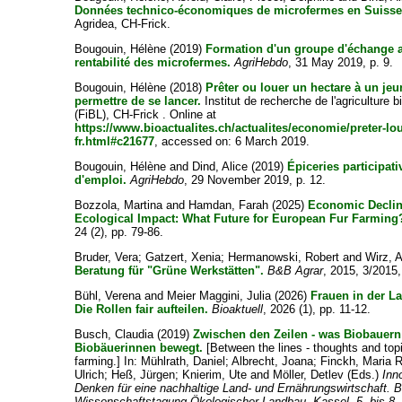
Données technico-économiques de microfermes en Suisse
Agridea, CH-Frick.
Bougouin, Hélène
(2019)
Formation d'un groupe d'échange a
rentabilité des microfermes.
AgriHebdo
, 31 May 2019, p. 9.
Bougouin, Hélène
(2018)
Prêter ou louer un hectare à un jeu
permettre de se lancer.
Institut de recherche de l'agriculture b
(FiBL), CH-Frick . Online at
https://www.bioactualites.ch/actualites/economie/preter-lou
fr.html#c21677
, accessed on: 6 March 2019.
Bougouin, Hélène
and
Dind, Alice
(2019)
Épiceries participat
d'emploi.
AgriHebdo
, 29 November 2019, p. 12.
Bozzola, Martina
and
Hamdan, Farah
(2025)
Economic Decli
Ecological Impact: What Future for European Fur Farming
24 (2), pp. 79-86.
Bruder, Vera
;
Gatzert, Xenia
;
Hermanowski, Robert
and
Wirz, 
Beratung für "Grüne Werkstätten".
B&B Agrar
, 2015, 3/2015,
Bühl, Verena
and
Meier Maggini, Julia
(2026)
Frauen in der La
Die Rollen fair aufteilen.
Bioaktuell
, 2026 (1), pp. 11-12.
Busch, Claudia
(2019)
Zwischen den Zeilen - was Biobauer
Biobäuerinnen bewegt.
[Between the lines - thoughts and top
farming.] In:
Mühlrath, Daniel
;
Albrecht, Joana
;
Finckh, Maria R
Ulrich
;
Heß, Jürgen
;
Knierim, Ute
and
Möller, Detlev
(Eds.)
Inn
Denken für eine nachhaltige Land- und Ernährungswirtschaft. B
Wissenschaftstagung Ökologischer Landbau, Kassel, 5. bis 8.