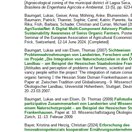
[Agroecological zoning of the municipal district of Lagoa Seca
Brasileira de Engenharia Agrícola e Ambiental
, 13 (5), pp. 623
Baumgart, Lukas
;
Geiser, Anna
;
Möhring, Anke
;
Blumenstein, 
Baumann, Patrick
;
Thanner, Sophie
;
Carrel, Katrin
;
Parente, Ila
Rika
;
Früh, Barbara
;
Schader, Christian
and
Curran, Michael
(2
AgriSustaiNet: A Digital Multi-Component Advisory Platfo
Sustainability Awareness of Swiss Organic Farmers.
Poster
Seminar of the European Association of Agricultural Economis
Frick, Switzerland, 12-14 June 2024. [Completed]
Baumgart, Lukas
and
van Elsen, Thomas
(2007)
Sichtweisen
Problemwahrnehmungen von Landwirten, Forschern und N
im Projekt „Die Integration von Naturschutzzielen in den 
Landbau – am Beispiel der Hessischen Staatsdomäne Fra
[Attitudes and perception of problems of farmers, scientist and
vancy people within the project ‘The integration of nature conse
organic farming  the Hessian State Domain Frankenhausen as
Paper at: Zwischen Tradition und Globalisierung - 9. Wissensc
Ökologischer Landbau, Universität Hohenheim, Stuttgart, Deut
20.-23.03.2007.
Baumgart, Lukas
and
van Elsen, Dr. Thomas
(2009)
Fallstudi
partizipative Zusammenarbeit von Landwirten und Wissens
einem Naturschutzprojekt – am Beispiel der Hessischen 
Frankenhausen.
Paper at: 10. Wissenschaftstagung Ökologis
Zürich, 11.-13. Februar 2009.
Bayer, Kristina
and
Herzig, Christian
(2024)
Erforschung des
Innovationspotenzials kooperativer Ernährungsunternehm