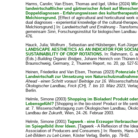
Harms, Carolin
;
Van Elsen, Thomas
and
Igel, Ulrike
(2024)
Wi
landwirtschaftlicher und gärtnerischer Arbeit auf Mensche
Doppeldiagnosen - Erfahrungswissen des kulturtherapeuti
Melchiorsgrund.
[Effect of agricultural and horticultural work 
dual diagnoses - experiential knowledge of the cultural-therapeu
Melchiorsgrund.] In:
Landwirtschaft und Ernährung - Transform
gemeinsam Sinn
, Forschungsinstitut für biologischen Landbau 
476.
Hauck, Julia
;
Wolfrum , Sebastian
and
Hülsbergen, Kurt-Jürge
LANDSCAPE AESTHETICS AS AN INDICATOR FOR SOCIA
SUSTAINABILITY OF CROP ROTATIONS.
In:
Rahmann, G.
a
(Eds.)
Building Organic Bridges
, Johann Heinrich von Thünen-In
Braunschweig, Germany, 2, Thuenen Report, no. 20, pp. 527-5
Heinen, Friederike
and
Van Elsen, Thomas
(2023)
Potenziale 
Landwirtschaft zur Umsetzung von Naturschutzmaßnahme
Ahead - einen Schritt voraus! Beiträge zur 16. Wissenschaftst
Ökologischer Landbau, Frick (CH), 7. bis 10. März 2023
, Verla
Berlin.
Helmle, Simone
(2003)
Shopping im Bioladen! Produkt ode
Lebensgefühl?
[Shopping in the bio-store! Product or life sen
at: 7. Wissenschaftstagung zum Ökologischen Landbau, Ökolo
Landbau der Zukunft, Wien, 24.-26. Februar 2003.
Helmle, Simone
(2001)
Tagwerk - eine Erzeuger-Verbrauche
im Spiegelbild ihrer Ideen.
[Tagwerk - A Reflexion of the Idea
Association of Producers and Consumers.] In:
Reents, Hans-J
Leit-Bildern zu Leit-Linien
, Köster Verlag, Berlin, pp. 79-82.