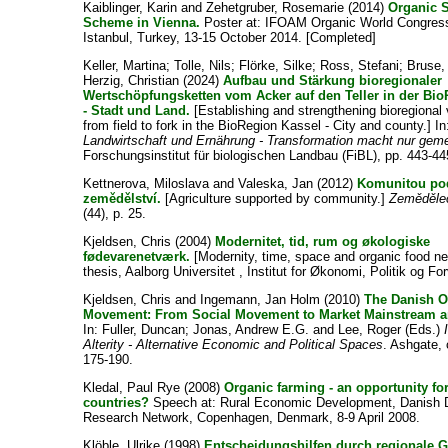
Kaiblinger, Karin
and
Zehetgruber, Rosemarie
(2014)
Organic S
Scheme in Vienna.
Poster at: IFOAM Organic World Congres
Istanbul, Turkey, 13-15 October 2014. [Completed]
Keller, Martina
;
Tolle, Nils
;
Flörke, Silke
;
Ross, Stefani
;
Bruse,
Herzig, Christian
(2024)
Aufbau und Stärkung bioregionaler
Wertschöpfungsketten vom Acker auf den Teller in der Bi
- Stadt und Land.
[Establishing and strengthening bioregional
from field to fork in the BioRegion Kassel - City and county.] In
Landwirtschaft und Ernährung - Transformation macht nur ge
Forschungsinstitut für biologischen Landbau (FiBL), pp. 443-44
Kettnerova, Miloslava
and
Valeska, Jan
(2012)
Komunitou po
zemědělství.
[Agriculture supported by community.]
Zeměděle
(44), p. 25.
Kjeldsen, Chris
(2004)
Modernitet, tid, rum og økologiske
fødevarenetværk.
[Modernity, time, space and organic food n
thesis, Aalborg Universitet , Institut for Økonomi, Politik og For
Kjeldsen, Chris
and
Ingemann, Jan Holm
(2010)
The Danish O
Movement: From Social Movement to Market Mainstream a
In:
Fuller, Duncan
;
Jonas, Andrew E.G.
and
Lee, Roger
(Eds.)
Alterity - Alternative Economic and Political Spaces
. Ashgate, 
175-190.
Kledal, Paul Rye
(2008)
Organic farming - an opportunity fo
countries?
Speech at: Rural Economic Development, Danish
Research Network, Copenhagen, Denmark, 8-9 April 2008.
Klöble, Ulrike
(1998)
Entscheidungshilfen durch regionale 