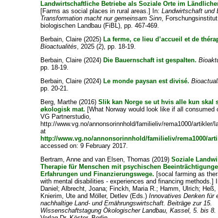
Landwirtschaftliche Betriebe als Soziale Orte im Ländlich
[Farms as social places in rural areas.] In:
Landwirtschaft und 
Transformation macht nur gemeinsam Sinn
, Forschungsinstitut
biologischen Landbau (FiBL), pp. 467-469.
Berbain, Claire
(2025)
La ferme, ce lieu d’accueil et de thé
Bioactualités
, 2025 (2), pp. 18-19.
Berbain, Claire
(2024)
Die Bauernschaft ist gespalten.
Bioakt
pp. 18-19.
Berbain, Claire
(2024)
Le monde paysan est divisé.
Bioactual
pp. 20-21.
Berg, Marthe
(2016)
Slik kan Norge se ut hvis alle kun skal 
økologisk mat.
[What Norway would look like if all consumed o
VG Partnerstudio,
http://www.vg.no/annonsorinnhold/familieliv/rema1000/artikler/l
at
http://www.vg.no/annonsorinnhold/familieliv/rema1000/arti
accessed on: 9 February 2017.
Bertram, Anne
and
van Elsen, Thomas
(2019)
Soziale Landwir
Therapie für Menschen mit psychischen Beeinträchtigunge
Erfahrungen und Finanzierungswege.
[socal farming as ther
with mental disabilities - experiences and financing methods.] 
Daniel
;
Albrecht, Joana
;
Finckh, Maria R.
;
Hamm, Ulrich
;
Heß,
Knierim, Ute
and
Möller, Detlev
(Eds.)
Innovatives Denken für 
nachhaltige Land- und Ernährungswirtschaft. Beiträge zur 15.
Wissenschaftstagung Ökologischer Landbau, Kassel, 5. bis 8.
Verlag Dr. Köster, Berlin.