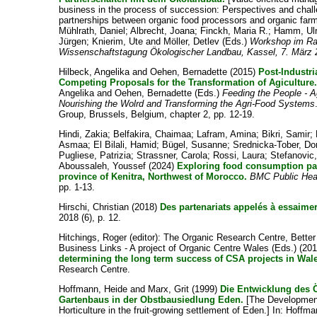
business in the process of succession: Perspectives and chall
partnerships between organic food processors and organic farm
Mühlrath, Daniel
;
Albrecht, Joana
;
Finckh, Maria R.
;
Hamm, Ulr
Jürgen
;
Knierim, Ute
and
Möller, Detlev
(Eds.)
Workshop im Ra
Wissenschaftstagung Ökologischer Landbau, Kassel, 7. März
Hilbeck, Angelika
and
Oehen, Bernadette
(2015)
Post-Industri
Competing Proposals for the Transformation of Agiculture
Angelika
and
Oehen, Bernadette
(Eds.)
Feeding the People - A
Nourishing the Wolrd and Transforming the Agri-Food Systems
Group, Brussels, Belgium, chapter 2, pp. 12-19.
Hindi, Zakia
;
Belfakira, Chaimaa
;
Lafram, Amina
;
Bikri, Samir
;
Asmaa
;
El Bilali, Hamid
;
Bügel, Susanne
;
Srednicka-Tober, Do
Pugliese, Patrizia
;
Strassner, Carola
;
Rossi, Laura
;
Stefanovic,
Aboussaleh, Youssef
(2024)
Exploring food consumption pat
province of Kenitra, Northwest of Morocco.
BMC Public Hea
pp. 1-13.
Hirschi, Christian
(2018)
Des partenariats appelés à essaimer
2018 (6), p. 12.
Hitchings, Roger
(editor): The Organic Research Centre, Better
Business Links - A project of Organic Centre Wales (Eds.) (20
determining the long term success of CSA projects in Wal
Research Centre.
Hoffmann, Heide
and
Marx, Grit
(1999)
Die Entwicklung des 
Gartenbaus in der Obstbausiedlung Eden.
[The Development
Horticulture in the fruit-growing settlement of Eden.] In:
Hoffma