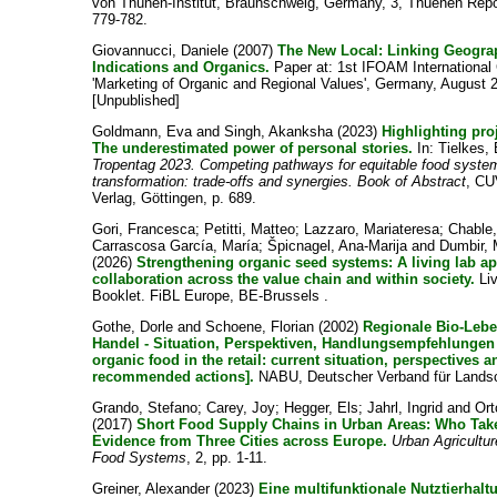
von Thünen-Institut, Braunschweig, Germany, 3, Thuenen Repor
779-782.
Giovannucci, Daniele
(2007)
The New Local: Linking Geogra
Indications and Organics.
Paper at: 1st IFOAM International
'Marketing of Organic and Regional Values', Germany, August 2
[Unpublished]
Goldmann, Eva
and
Singh, Akanksha
(2023)
Highlighting pro
The underestimated power of personal stories.
In:
Tielkes, 
Tropentag 2023. Competing pathways for equitable food syste
transformation: trade-offs and synergies. Book of Abstract
, CU
Verlag, Göttingen, p. 689.
Gori, Francesca
;
Petitti, Matteo
;
Lazzaro, Mariateresa
;
Chable
Carrascosa García, María
;
Špicnagel, Ana-Marija
and
Dumbir, 
(2026)
Strengthening organic seed systems: A living lab a
collaboration across the value chain and within society.
Li
Booklet. FiBL Europe, BE-Brussels .
Gothe, Dorle
and
Schoene, Florian
(2002)
Regionale Bio-Lebe
Handel - Situation, Perspektiven, Handlungsempfehlungen
organic food in the retail: current situation, perspectives a
recommended actions].
NABU, Deutscher Verband für Landsc
Grando, Stefano
;
Carey, Joy
;
Hegger, Els
;
Jahrl, Ingrid
and
Ort
(2017)
Short Food Supply Chains in Urban Areas: Who Tak
Evidence from Three Cities across Europe.
Urban Agricultu
Food Systems
, 2, pp. 1-11.
Greiner, Alexander
(2023)
Eine multifunktionale Nutztierhalt