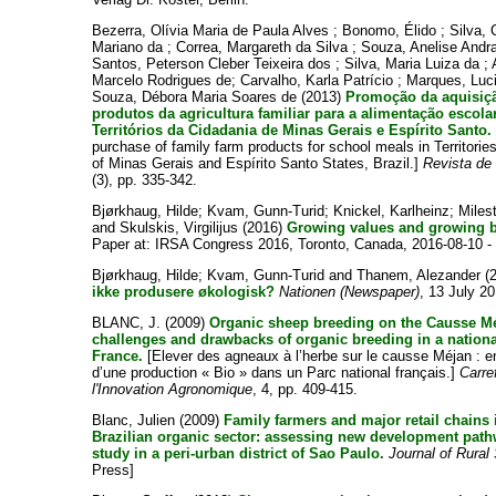
Bezerra, Olívia Maria de Paula Alves
;
Bonomo, Élido
;
Silva, 
Mariano da
;
Correa, Margareth da Silva
;
Souza, Anelise And
Santos, Peterson Cleber Teixeira dos
;
Silva, Maria Luiza da
;
Marcelo Rodrigues de
;
Carvalho, Karla Patrício
;
Marques, Luc
Souza, Débora Maria Soares de
(2013)
Promoção da aquisiç
produtos da agricultura familiar para a alimentação escol
Territórios da Cidadania de Minas Gerais e Espírito Santo.
purchase of family farm products for school meals in Territories
of Minas Gerais and Espírito Santo States, Brazil.]
Revista de
(3), pp. 335-342.
Bjørkhaug, Hilde
;
Kvam, Gunn-Turid
;
Knickel, Karlheinz
;
Miles
and
Skulskis, Virgilijus
(2016)
Growing values and growing 
Paper at: IRSA Congress 2016, Toronto, Canada, 2016-08-10 -
Bjørkhaug, Hilde
;
Kvam, Gunn-Turid
and
Thanem, Alezander
(
ikke produsere økologisk?
Nationen (Newspaper)
, 13 July 20
BLANC, J.
(2009)
Organic sheep breeding on the Causse M
challenges and drawbacks of organic breeding in a nationa
France.
[Elever des agneaux à l’herbe sur le causse Méjan : en
d’une production « Bio » dans un Parc national français.]
Carre
l'Innovation Agronomique
, 4, pp. 409-415.
Blanc, Julien
(2009)
Family farmers and major retail chains 
Brazilian organic sector: assessing new development path
study in a peri-urban district of Sao Paulo.
Journal of Rural
Press]