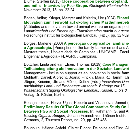
Blume, Steffen
(2013)
Close cooperation between cropland,
and mills - Interview by Peer Grupe.
Økologisk Planteavlsbe
November 2013, 13, pp. 22-24.
Bolten, Anika
;
Krieger, Margret
and
Knierim, Ute
(2024)
Einste
Motivation zum Tierwohl auf ökologischen Masthühnerbetr
[Attitudes and motivation toward animal welfare on organic poul
Landwirtschaft und Ernährung - Transformation macht nur ge
Forschungsinstitut für biologischen Landbau (FiBL), pp. 327-32
Borges, Marlene
(2000)
A percepção do agricultor familiar s
a Agroecologia.
[Perception of the family farmer on soil and A
Masters thesis, Universidade de Campinas - UNICAMP , Facu
Engenharia Agrícola - FEAGRI. , Campinas.
Böttcher, Linda
and
van Elsen, Thomas
(2019)
Case Managem
Teilhabebegleitung als Innovation in der Sozialen Landwirt
Management - inclusion support as an innovation in social farmi
Mühlrath, Daniel
;
Albrecht, Joana
;
Finckh, Maria R.
;
Hamm, Ulr
Jürgen
;
Knierim, Ute
and
Möller, Detlev
(Eds.)
Innovatives Den
nachhaltige Land- und Ernährungswirtschaft. Beiträge zur 15.
Wissenschaftstagung Ökologischer Landbau, Kassel, 5. bis 8.
Verlag Dr. Köster, Berlin.
Bouagnimbeck, Herve
;
Ugas, Roberto
and
Villanueva, Jannet
Preliminary Results Of The Global Comparative Study On I
Between PGS and Social Processes.
In:
Rahmann, G.
and
A
Building Organic Bridges
, Johann Heinrich von Thünen-Institut
Germany, 2, Thuenen Report, no. 20, pp. 435-438.
Bougouin, Hélène
;
Asfeld, Claire
;
Piccot, Delphine
and
Dind, Al