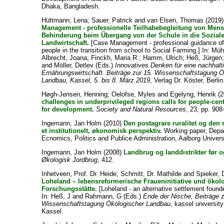
Dhaka, Bangladesh.
Hüttmann, Lena
;
Sauer, Patrick
and
van Elsen, Thomas
(2019
Management - professionelle Teilhabebegleitung von Men
Behinderung beim Übergang von der Schule in die Sozial
Landwirtschaft.
[Case Management - professional guidance o
people in the transition from school to Social Farming.] In:
Mühl
Albrecht, Joana
;
Finckh, Maria R.
;
Hamm, Ulrich
;
Heß, Jürgen
and
Möller, Detlev
(Eds.)
Innovatives Denken für eine nachhalt
Ernährungswirtschaft. Beiträge zur 15. Wissenschaftstagung Ö
Landbau, Kassel, 5. bis 8. März 2019
, Verlag Dr. Köster, Berlin
Høgh-Jensen, Henning
;
Oelofse, Myles
and
Egelyng, Henrik
(2
challenges in underprivileged regions calls for people-cen
for development.
Society and Natural Resources
, 23, pp. 908
Ingemann, Jan Holm
(2010)
Den postagrare ruralitet og den 
et institutionelt, økonomisk perspektiv.
Working paper, Depa
Ecnomics, Politics and Publice Administration, Aalborg Univers
Ingemann, Jan Holm
(2008)
Landbrug og landdistrikter før o
Økologisk Jordbrug
, 412.
Inhetveen, Prof. Dr. Heide
;
Schmitt, Dr. Mathilde
and
Spieker, D
Loheland – lebensreformerische Fraueninitiative und ökol
Forschungsstätte.
[Loheland - an alternative settlement foun
In:
Heß, J
and
Rahmann, G
(Eds.)
Ende der Nische, Beiträge z
Wissenschaftstagung Ökologischer Landbau
, kassel universi
Kassel.