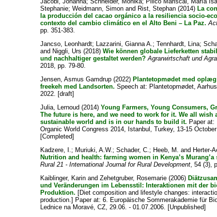
Jacobi, Johanna
;
Schneider, Monika
;
Pillco Mariscal, María Is
Stephanie
;
Weidmann, Simon
and
Rist, Stephan
(2014)
La con
la producción del cacao orgánico a la resiliencia socio-eco
contexto del cambio climático en el Alto Beni – La Paz.
Ac
pp. 351-383.
Jancso, Leonhardt
;
Lazzarini, Gianna A.
;
Tennhardt, Lina
;
Scha
and
Niggli, Urs
(2018)
Wie können globale Lieferketten stabile
und nachhaltiger gestaltet werden?
Agrarwirtschaft und Agra
2018, pp. 79-80.
Jensen, Asmus Gamdrup
(2022)
Plantetopmødet med oplæg
freekeh med Landsorten.
Speech at: Plantetopmødet, Aarhus,
2022. [draft]
Julia, Lernoud
(2014)
Young Farmers, Young Consumers, Gre
The future is here, and we need to work for it. We all wish
sustainable world and is in our hands to build it.
Paper at
Organic World Congress 2014, Istanbul, Turkey, 13-15 October
[Completed]
Kadzere, I.
;
Muriuki, A.W.
;
Schader, C.
;
Heeb, M.
and
Herter-Ae
Nutrition and health: farming women in Kenya’s Murang’a 
Rural 21 - International Journal for Rural Development
, 54 (3), 
Kaiblinger, Karin
and
Zehetgruber, Rosemarie
(2006)
Diätzusa
und Veränderungen im Lebensstil: Interaktionen mit der b
Produktion.
[Diet composition and lifestyle changes: interacti
production.] Paper at: 6. Europäische Sommerakademie für Bio
Lednice na Moravé, CZ, 29.06. - 01.07.2006. [Unpublished]