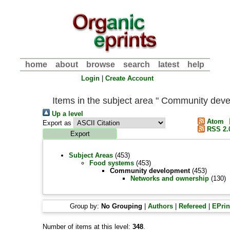
home
about
browse
search
latest
help
Login
|
Create Account
Items in the subject area " Community dev
Up a level
Atom
Export as
RSS 2.
Subject Areas
(453)
Food systems
(453)
Community development
(453)
Networks and ownership
(130)
Group by:
No Grouping
|
Authors
|
Refereed
|
EPrin
Number of items at this level:
348
.