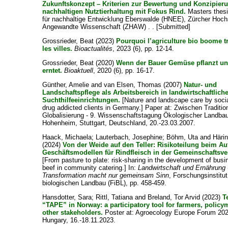
Zukunftskonzept – Kriterien zur Bewertung und Konzipieru
nachhaltigen Nutztierhaltung mit Fokus Rind.
Masters thes
für nachhaltige Entwicklung Eberswalde (HNEE), Zürcher Hoch
Angewandte Wissenschaft (ZHAW) . . [Submitted]
Grossrieder, Beat
(2023)
Pourquoi l’agriculture bio boome tr
les villes.
Bioactualités
, 2023 (6), pp. 12-14.
Grossrieder, Beat
(2020)
Wenn der Bauer Gemüse pflanzt und
erntet.
Bioaktuell
, 2020 (6), pp. 16-17.
Günther, Amelie
and
van Elsen, Thomas
(2007)
Natur- und
Landschaftspflege als Arbeitsbereich in landwirtschaftlich
Suchthilfeeinrichtungen.
[Nature and landscape care by socia
drug addicted clients in Germany.] Paper at: Zwischen Traditio
Globalisierung - 9. Wissenschaftstagung Ökologischer Landbau
Hohenheim, Stuttgart, Deutschland, 20.-23.03.2007.
Haack, Michaela
;
Lauterbach, Josephine
;
Böhm, Uta
and
Häri
(2024)
Von der Weide auf den Teller: Risikoteilung beim A
Geschäftsmodellen für Rindfleisch in der Gemeinschaftsve
[From pasture to plate: risk-sharing in the development of bus
beef in community catering.] In:
Landwirtschaft und Ernährung 
Transformation macht nur gemeinsam Sinn
, Forschungsinstitut
biologischen Landbau (FiBL), pp. 458-459.
Hansdotter, Sara
;
Rittl, Tatiana
and
Breland, Tor Arvid
(2023)
T
“TAPE” in Norway: a participatory tool for farmers, polic
other stakeholders.
Poster at: Agroecology Europe Forum 20
Hungary, 16.-18.11.2023.