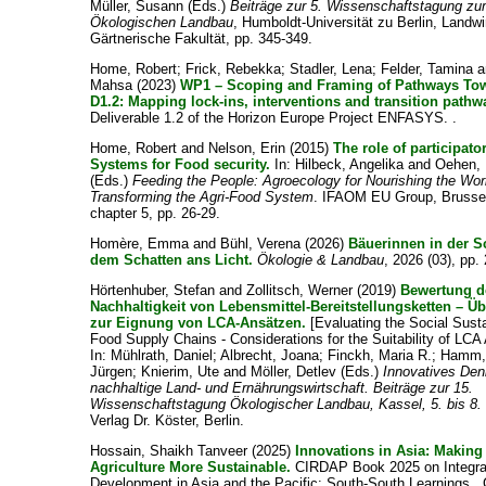
Müller, Susann
(Eds.)
Beiträge zur 5. Wissenschaftstagung z
Ökologischen Landbau
, Humboldt-Universität zu Berlin, Landwir
Gärtnerische Fakultät, pp. 345-349.
Home, Robert
;
Frick, Rebekka
;
Stadler, Lena
;
Felder, Tamina
a
Mahsa
(2023)
WP1 – Scoping and Framing of Pathways To
D1.2: Mapping lock-ins, interventions and transition pathw
Deliverable 1.2 of the Horizon Europe Project ENFASYS. .
Home, Robert
and
Nelson, Erin
(2015)
The role of participat
Systems for Food security.
In:
Hilbeck, Angelika
and
Oehen, 
(Eds.)
Feeding the People: Agroecology for Nourishing the Wor
Transforming the Agri-Food System
. IFAOM EU Group, Brussel
chapter 5, pp. 26-29.
Homère, Emma
and
Bühl, Verena
(2026)
Bäuerinnen in der S
dem Schatten ans Licht.
Ökologie & Landbau
, 2026 (03), pp.
Hörtenhuber, Stefan
and
Zollitsch, Werner
(2019)
Bewertung d
Nachhaltigkeit von Lebensmittel-Bereitstellungsketten – 
zur Eignung von LCA-Ansätzen.
[Evaluating the Social Sustai
Food Supply Chains - Considerations for the Suitability of LCA
In:
Mühlrath, Daniel
;
Albrecht, Joana
;
Finckh, Maria R.
;
Hamm, 
Jürgen
;
Knierim, Ute
and
Möller, Detlev
(Eds.)
Innovatives Den
nachhaltige Land- und Ernährungswirtschaft. Beiträge zur 15.
Wissenschaftstagung Ökologischer Landbau, Kassel, 5. bis 8.
Verlag Dr. Köster, Berlin.
Hossain, Shaikh Tanveer
(2025)
Innovations in Asia: Making
Agriculture More Sustainable.
CIRDAP Book 2025 on Integra
Development in Asia and the Pacific: South-South Learnings..