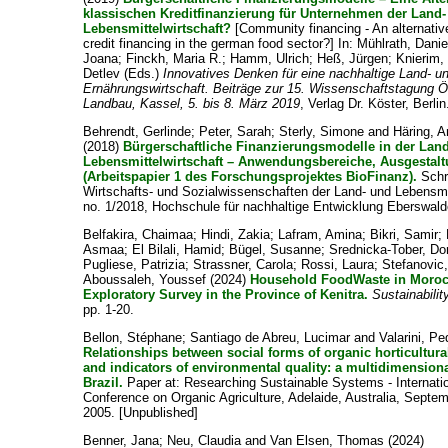
klassischen Kreditfinanzierung für Unternehmen der Land
Lebensmittelwirtschaft?
[Community financing - An alternative 
credit financing in the german food sector?] In:
Mühlrath, Danie
Joana
;
Finckh, Maria R.
;
Hamm, Ulrich
;
Heß, Jürgen
;
Knierim,
Detlev
(Eds.)
Innovatives Denken für eine nachhaltige Land- u
Ernährungswirtschaft. Beiträge zur 15. Wissenschaftstagung Ö
Landbau, Kassel, 5. bis 8. März 2019
, Verlag Dr. Köster, Berlin
Behrendt, Gerlinde
;
Peter, Sarah
;
Sterly, Simone
and
Häring, 
(2018)
Bürgerschaftliche Finanzierungsmodelle in der Lan
Lebensmittelwirtschaft – Anwendungsbereiche, Ausgestalt
(Arbeitspapier 1 des Forschungsprojektes BioFinanz).
Schr
Wirtschafts- und Sozialwissenschaften der Land- und Lebensmit
no. 1/2018, Hochschule für nachhaltige Entwicklung Eberswald
Belfakira, Chaimaa
;
Hindi, Zakia
;
Lafram, Amina
;
Bikri, Samir
;
Asmaa
;
El Bilali, Hamid
;
Bügel, Susanne
;
Srednicka-Tober, Do
Pugliese, Patrizia
;
Strassner, Carola
;
Rossi, Laura
;
Stefanovic,
Aboussaleh, Youssef
(2024)
Household FoodWaste in Moroc
Exploratory Survey in the Province of Kenitra.
Sustainabilit
pp. 1-20.
Bellon, Stéphane
;
Santiago de Abreu, Lucimar
and
Valarini, Pe
Relationships between social forms of organic horticultur
and indicators of environmental quality: a multidimension
Brazil.
Paper at: Researching Sustainable Systems - Internatio
Conference on Organic Agriculture, Adelaide, Australia, Septe
2005. [Unpublished]
Benner, Jana
;
Neu, Claudia
and
Van Elsen, Thomas
(2024)