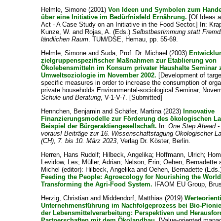
Helmle, Simone
(2001)
Von Ideen und Symbolen zum Handel
über eine Initiative im Bedürfnisfeld Ernährung.
[Of Ideas 
Act - A Case Study on an Initiative in the Food Sector.] In:
Krap
Kunze, W.
and
Rojas, A.
(Eds.)
Selbstbestimmung statt Fremd
ländlichen Raum
. TUM/DSE, Hemau, pp. 55-69.
Helmle, Simone
and
Suda, Prof. Dr. Michael
(2003)
Entwicklu
zielgruppenspezifischer Maßnahmen zur Etablierung von
Ökolebensmitteln im Konsum privater Haushalte Seminar 
Umweltsoziologie im November 2002.
[Development of targe
specific measures in order to increase the consumption of orga
private households Environmental-sociological Seminar, Nove
Schule und Beratung
, V-1-V-7. [Submitted]
Hennchen, Benjamin
and
Schäfer, Martina
(2023)
Innovative
Finanzierungsmodelle zur Förderung des ökologischen L
Beispiel der Bürgeraktiengesellschaft.
In:
One Step Ahead - 
voraus! Beiträge zur 16. Wissenschaftstagung Ökologischer L
(CH), 7. bis 10. März 2023
, Verlag Dr. Köster, Berlin.
Herren, Hans Rudolf
;
Hilbeck, Angelika
;
Hoffmann, Ulrich
;
Hom
Levidow, Les
;
Müller, Adrian
;
Nelson, Erin
;
Oehen, Bernadette
Michel
(editor):
Hilbeck, Angelika
and
Oehen, Bernadette
(Eds.)
Feeding the People: Agroecology for Nourishing the Worl
Transforming the Agri-Food System.
IFAOM EU Group, Bruss
Herzig, Christian
and
Middendorf, Matthias
(2019)
Werteorienti
Unternehmensführung im Nachfolgeprozess bei Bio-Pioni
der Lebensmittelverarbeitung: Perspektiven und Herausfor
Partnerschaften mit dem Ökolandbau.
[Value-oriented mana