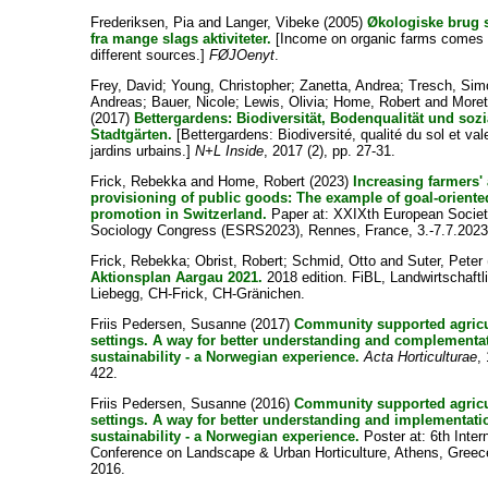
Frederiksen, Pia
and
Langer, Vibeke
(2005)
Økologiske brug s
fra mange slags aktiviteter.
[Income on organic farms comes
different sources.]
FØJOenyt
.
Frey, David
;
Young, Christopher
;
Zanetta, Andrea
;
Tresch, Sim
Andreas
;
Bauer, Nicole
;
Lewis, Olivia
;
Home, Robert
and
Moret
(2017)
Bettergardens: Biodiversität, Bodenqualität und soz
Stadtgärten.
[Bettergardens: Biodiversité, qualité du sol et val
jardins urbains.]
N+L Inside
, 2017 (2), pp. 27-31.
Frick, Rebekka
and
Home, Robert
(2023)
Increasing farmers'
provisioning of public goods: The example of goal-oriente
promotion in Switzerland.
Paper at: XXIXth European Society
Sociology Congress (ESRS2023), Rennes, France, 3.-7.7.2023
Frick, Rebekka
;
Obrist, Robert
;
Schmid, Otto
and
Suter, Peter
Aktionsplan Aargau 2021.
2018 edition. FiBL, Landwirtschaft
Liebegg, CH-Frick, CH-Gränichen.
Friis Pedersen, Susanne
(2017)
Community supported agricu
settings. A way for better understanding and complementa
sustainability - a Norwegian experience.
Acta Horticulturae
,
422.
Friis Pedersen, Susanne
(2016)
Community supported agricu
settings. A way for better understanding and implementati
sustainability - a Norwegian experience.
Poster at: 6th Inter
Conference on Landscape & Urban Horticulture, Athens, Greec
2016.