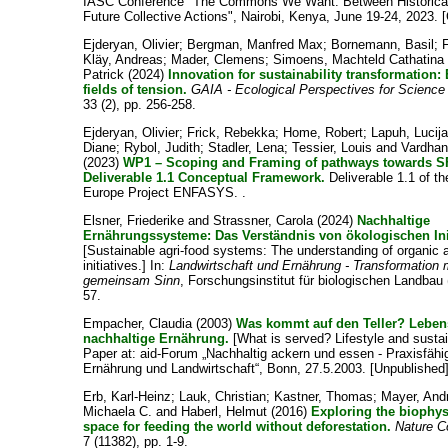
IASC Conference "The Commons We Want: Between Historical
Future Collective Actions", Nairobi, Kenya, June 19-24, 2023. 
Ejderyan, Olivier
;
Bergman, Manfred Max
;
Bornemann, Basil
;
F
Kläy, Andreas
;
Mader, Clemens
;
Simoens, Machteld Cathatina
Patrick
(2024)
Innovation for sustainability transformation:
fields of tension.
GAIA - Ecological Perspectives for Science
33 (2), pp. 256-258.
Ejderyan, Olivier
;
Frick, Rebekka
;
Home, Robert
;
Lapuh, Lucij
Diane
;
Rybol, Judith
;
Stadler, Lena
;
Tessier, Louis
and
Vardhan
(2023)
WP1 – Scoping and Framing of pathways towards S
Deliverable 1.1 Conceptual Framework.
Deliverable 1.1 of th
Europe Project ENFASYS. .
Elsner, Friederike
and
Strassner, Carola
(2024)
Nachhaltige
Ernährungssysteme: Das Verständnis von ökologischen Init
[Sustainable agri-food systems: The understanding of organic a
initiatives.] In:
Landwirtschaft und Ernährung - Transformation 
gemeinsam Sinn
, Forschungsinstitut für biologischen Landbau 
57.
Empacher, Claudia
(2003)
Was kommt auf den Teller? Leben
nachhaltige Ernährung.
[What is served? Lifestyle and sustain
Paper at: aid-Forum „Nachhaltig ackern und essen - Praxisfähi
Ernährung und Landwirtschaft“, Bonn, 27.5.2003. [Unpublished
Erb, Karl-Heinz
;
Lauk, Christian
;
Kastner, Thomas
;
Mayer, And
Michaela C.
and
Haberl, Helmut
(2016)
Exploring the biophys
space for feeding the world without deforestation.
Nature 
7 (11382), pp. 1-9.