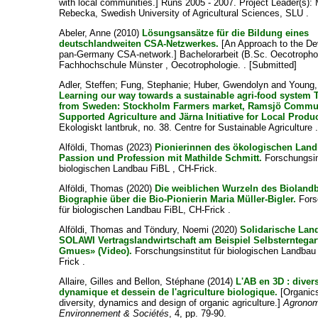
with local communities.] Runs 2005 - 2007. Project Leader(s):
Rebecka
, Swedish University of Agricultural Sciences, SLU .
Abeler, Anne
(2010)
Lösungsansätze für die Bildung eines
deutschlandweiten CSA-Netzwerkes.
[An Approach to the De
pan-Germany CSA-network.] Bachelorarbeit (B.Sc. Oecotrophol
Fachhochschule Münster , Oecotrophologie. . [Submitted]
Adler, Steffen
;
Fung, Stephanie
;
Huber, Gwendolyn
and
Young,
Learning our way towards a sustainable agri-food system 
from Sweden: Stockholm Farmers market, Ramsjö Commu
Supported Agriculture and Järna Initiative for Local Produ
Ekologiskt lantbruk, no. 38. Centre for Sustainable Agriculture 
Alföldi, Thomas
(2023)
Pionierinnen des ökologischen Land
Passion und Profession mit Mathilde Schmitt.
Forschungsins
biologischen Landbau FiBL , CH-Frick.
Alföldi, Thomas
(2020)
Die weiblichen Wurzeln des Biolandb
Biographie über die Bio-Pionierin Maria Müller-Bigler.
Fors
für biologischen Landbau FiBL, CH-Frick .
Alföldi, Thomas
and
Töndury, Noemi
(2020)
Solidarische Land
SOLAWI Vertragslandwirtschaft am Beispiel Selbsterntegar
Gmues» (Video).
Forschungsinstitut für biologischen Landbau
Frick .
Allaire, Gilles
and
Bellon, Stéphane
(2014)
L'AB en 3D : divers
dynamique et dessein de l'agriculture biologique.
[Organics
diversity, dynamics and design of organic agriculture.]
Agronom
Environnement & Sociétés
, 4, pp. 79-90.