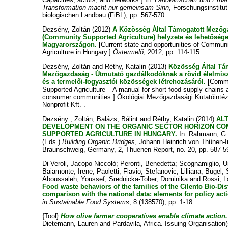
Transformation macht nur gemeinsam Sinn
, Forschungsinstitut
biologischen Landbau (FiBL), pp. 567-570.
Dezsény, Zoltán
(2012)
A Közösség Által Támogatott Mező
(Community Supported Agriculture) helyzete és lehetősége
Magyarországon.
[Current state and opportunities of Commun
Agriculture in Hungary.]
Őstermelő
, 2012, pp. 114-115.
Dezsény, Zoltán
and
Réthy, Katalin
(2013)
Közösség Által Tá
Mezőgazdaság - Útmutató gazdálkodóknak a rövid élelmis
és a termelői-fogyasztói közösségek létrehozásáról.
[Comm
Supported Agriculture – A manual for short food supply chains 
consumer communities.] Ökológiai Mezőgazdasági Kutatóinté
Nonprofit Kft. .
Dezsény , Zoltán
;
Balázs, Bálint
and
Réthy, Katalin
(2014)
AL
DEVELOPMENT ON THE ORGANIC SECTOR HORIZON CO
SUPPORTED AGRICULTURE IN HUNGARY.
In:
Rahmann, G
(Eds.)
Building Organic Bridges
, Johann Heinrich von Thünen-In
Braunschweig, Germany, 2, Thuenen Report, no. 20, pp. 587-5
Di Veroli, Jacopo Niccolò
;
Peronti, Benedetta
;
Scognamiglio, 
Baiamonte, Irene
;
Paoletti, Flavio
;
Stefanovic, Lilliana
;
Bügel,
Aboussaleh, Youssef
;
Srednicka-Tober, Dominika
and
Rossi, L
Food waste behaviors of the families of the Cilento Bio-Dist
comparison with the national data: elements for policy act
in Sustainable Food Systems
, 8 (138570), pp. 1-18.
{Tool}
How olive farmer cooperatives enable climate action.
Dietemann, Lauren
and
Pardavila, Africa
. Issuing Organisation(