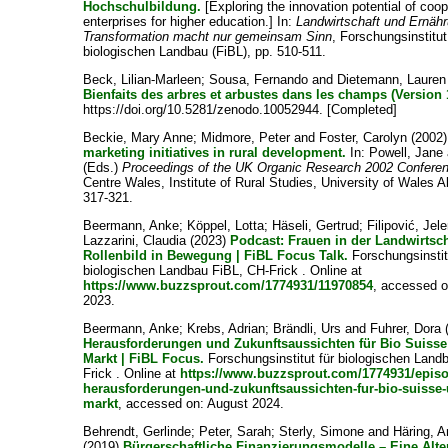
Hochschulbildung.
[Exploring the innovation potential of coop
enterprises for higher education.] In:
Landwirtschaft und Ernähr
Transformation macht nur gemeinsam Sinn
, Forschungsinstitut
biologischen Landbau (FiBL), pp. 510-511.
Beck, Lilian-Marleen
;
Sousa, Fernando
and
Dietemann, Lauren
Bienfaits des arbres et arbustes dans les champs (Version 
https://doi.org/10.5281/zenodo.10052944. [Completed]
Beckie, Mary Anne
;
Midmore, Peter
and
Foster, Carolyn
(2002
marketing initiatives in rural development.
In:
Powell, Jane
(Eds.)
Proceedings of the UK Organic Research 2002 Confere
Centre Wales, Institute of Rural Studies, University of Wales 
317-321.
Beermann, Anke
;
Köppel, Lotta
;
Häseli, Gertrud
;
Filipović, Jel
Lazzarini, Claudia
(2023)
Podcast: Frauen in der Landwirtsch
Rollenbild in Bewegung | FiBL Focus Talk.
Forschungsinstit
biologischen Landbau FiBL, CH-Frick . Online at
https://www.buzzsprout.com/1774931/11970854
, accessed 
2023.
Beermann, Anke
;
Krebs, Adrian
;
Brändli, Urs
and
Fuhrer, Dora
Herausforderungen und Zukunftsaussichten für Bio Suiss
Markt | FiBL Focus.
Forschungsinstitut für biologischen Land
Frick . Online at
https://www.buzzsprout.com/1774931/epis
herausforderungen-und-zukunftsaussichten-fur-bio-suisse
markt
, accessed on: August 2024.
Behrendt, Gerlinde
;
Peter, Sarah
;
Sterly, Simone
and
Häring, 
(2019)
Bürgerschaftliche Finanzierungsmodelle – Eine Alte