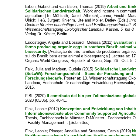
Erben, Gabriel
and
van Elsen, Thomas
(2019)
Arbeit und Ein
Solidarischen Landwirtschaft.
[Work and income in communi
agriculture.] In:
Mühlrath, Daniel
;
Albrecht, Joana
;
Finckh, Mari
Ulrich
;
Heß, Jürgen
;
Knierim, Ute
and
Möller, Detlev
(Eds.)
Inn
Denken für eine nachhaltige Land- und Ernährungswirtschaft. B
Wissenschaftstagung Ökologischer Landbau, Kassel, 5. bis 8.
Verlag Dr. Köster, Berlin.
Escosteguy, Angela
and
Bossardi, Melissa
(2011)
Evaluation o
farms producing organic eggs in southern Brazil: animal w
biosecurity.
[Avaliação de três famílias de produtores orgânic
sul do Brasil: bem estar animal e biosegurança.] Lecture at: 
Organic World Congress, Republik of Korea, Sep. 26 - Oct. 5, 
Falk, Julia
and
Madsen, Gudula
(2015)
Solidarische Landwirt
(SoLaWi): Forschungsumfeld – Stand der Forschung und
Forschungsbedarfe.
Poster at: 13. Wissenschaftstagung Öko
Landbau, Hochschule für nachhaltige Entwicklung Eberswalde, 
2015.
FiBL
(2020)
Il contributo del bio per l’alimentazione global
2020 (05/06), pp. 40-41.
Fink, Leonie
(2012)
Konzeption und Entwicklung von Inhalte
Informationswebsite über Community Supported Agricultu
Thesis, Fachhochschule Münster, D-Münster , Fachbereichs O
- Facility Management. . [Submitted]
Fink, Leonie
;
Ploeger, Angelika
and
Strassner, Carola
(2019)
N
Ernährungssysteme für nachhaltige Ernährungsformen: M