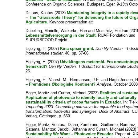
Conference on Organic Sciences, Budapest, Eger, 9-13th Octo
Dritsas, Kostas
(2013)
Maintaining Integrity in a rapidly de
– The “Grassroots Theory” for defending the future of Org
Agriculture.
Keynote presentation at:
Dubelling, Marielle
;
Wiskerke, Han
and
Moschitz, Heidrun
(201
Lebensmittelversorgung in der Stadt.
RUAF Fondation und
SUPURBFOOD-Projekt .
Egelyng, H.
(2007)
Kina spiser grønt.
Den Ny Verden - Tidsskr
internationale studier
, 40, pp. 57-66.
Egelyng, H.
(2007)
Udviklingens metermål. Fra omsætnings
fremskridt?
Den Ny Verden. Tidsskrift for Internationale Studie
26.
Egelyng, H.
;
Vaarst, M.
;
Hermansen, J.E.
and
Høgh-Jensen, H
– Fremtidens Økologiske Kontinent?
Analyse
, October 2008
Egger, Moritz
and
Curran, Michael
(2023)
Realities of sustaina
Application of photovoice to identify locally and culturally
sustainability criteria of cocoa farmers in Ecuador.
In:
Tielk
Tropentag 2023. Competing pathways for equitable food syste
transformation: trade-offs and synergies. Book of Abstract
, CU
Verlag, Göttingen, p. 669.
Egger, Moritz
;
Ventura, Diana
;
Zambrano, Guillermo
;
Ramírez,
Satama, Maritza
;
Jacobi, Johanna
and
Curran, Michael
(2023)
Sustainability We Want – Photovoice Ecuador.
Paper at: XI