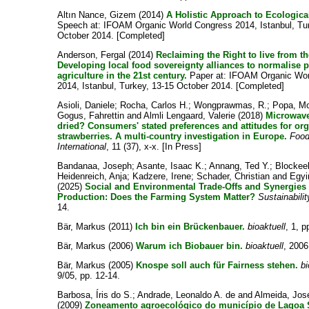
Altın Nance, Gizem
(2014)
A Holistic Approach to Ecologica
Speech at: IFOAM Organic World Congress 2014, Istanbul, Tu
October 2014. [Completed]
Anderson, Fergal
(2014)
Reclaiming the Right to live from t
Developing local food sovereignty alliances to normalise 
agriculture in the 21st century.
Paper at: IFOAM Organic Wor
2014, Istanbul, Turkey, 13-15 October 2014. [Completed]
Asioli, Daniele
;
Rocha, Carlos H.
;
Wongprawmas, R.
;
Popa, M
Gogus, Fahrettin
and
Almli Lengaard, Valerie
(2018)
Microwave-
dried? Consumers' stated preferences and attitudes for org
strawberries. A multi-country investigation in Europe.
Food
International
, 11 (37), x-x. [In Press]
Bandanaa, Joseph
;
Asante, Isaac K.
;
Annang, Ted Y.
;
Blockee
Heidenreich, Anja
;
Kadzere, Irene
;
Schader, Christian
and
Egyi
(2025)
Social and Environmental Trade-Offs and Synergies
Production: Does the Farming System Matter?
Sustainabilit
14.
Bär, Markus
(2011)
Ich bin ein Brückenbauer.
bioaktuell
, 1, p
Bär, Markus
(2006)
Warum ich Biobauer bin.
bioaktuell
, 2006
Bär, Markus
(2005)
Knospe soll auch für Fairness stehen.
bi
9/05, pp. 12-14.
Barbosa, Íris do S.
;
Andrade, Leonaldo A. de
and
Almeida, José
(2009)
Zoneamento agroecológico do município de Lagoa 