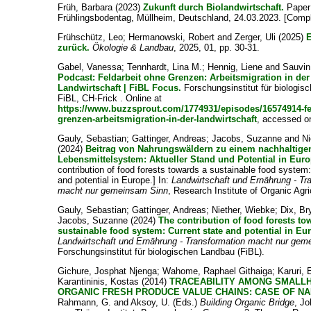
Früh, Barbara
(2023)
Zukunft durch Biolandwirtschaft.
Paper 
Frühlingsbodentag, Müllheim, Deutschland, 24.03.2023. [Comp
Frühschütz, Leo
;
Hermanowski, Robert
and
Zerger, Uli
(2025)
E
zurück.
Ökologie & Landbau
, 2025, 01, pp. 30-31.
Gabel, Vanessa
;
Tennhardt, Lina M.
;
Hennig, Liene
and
Sauvin,
Podcast: Feldarbeit ohne Grenzen: Arbeitsmigration in der
Landwirtschaft | FiBL Focus.
Forschungsinstitut für biologi
FiBL, CH-Frick . Online at
https://www.buzzsprout.com/1774931/episodes/16574914-fe
grenzen-arbeitsmigration-in-der-landwirtschaft
, accessed o
Gauly, Sebastian
;
Gattinger, Andreas
;
Jacobs, Suzanne
and
Ni
(2024)
Beitrag von Nahrungswäldern zu einem nachhaltige
Lebensmittelsystem: Aktueller Stand und Potential in Euro
contribution of food forests towards a sustainable food system:
and potential in Europe.] In:
Landwirtschaft und Ernährung - Tr
macht nur gemeinsam Sinn
, Research Institute of Organic Agri
Gauly, Sebastian
;
Gattinger, Andreas
;
Niether, Wiebke
;
Dix, Br
Jacobs, Suzanne
(2024)
The contribution of food forests to
sustainable food system: Current state and potential in Eu
Landwirtschaft und Ernährung - Transformation macht nur ge
Forschungsinstitut für biologischen Landbau (FiBL).
Gichure, Josphat Njenga
;
Wahome, Raphael Githaiga
;
Karuri,
Karantininis, Kostas
(2014)
TRACEABILITY AMONG SMALL
ORGANIC FRESH PRODUCE VALUE CHAINS: CASE OF NA
Rahmann, G.
and
Aksoy, U.
(Eds.)
Building Organic Bridge
, J