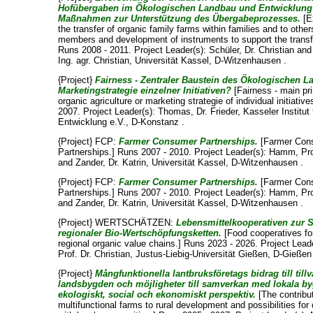
Hofübergaben im Ökologischen Landbau und Entwicklung
Maßnahmen zur Unterstützung des Übergabeprozesses.
[E
the transfer of organic family farms within families and to other
members and development of instruments to support the transf
Runs 2008 - 2011. Project Leader(s):
Schüler, Dr. Christian
an
Ing. agr. Christian
, Universität Kassel, D-Witzenhausen .
{Project}
Fairness - Zentraler Baustein des Ökologischen 
Marketingstrategie einzelner Initiativen?
[Fairness - main pri
organic agriculture or marketing strategie of individual initiati
2007. Project Leader(s):
Thomas, Dr. Frieder
, Kasseler Institut 
Entwicklung e.V., D-Konstanz .
{Project} FCP:
Farmer Consumer Partnerships.
[Farmer Con
Partnerships.] Runs 2007 - 2010. Project Leader(s):
Hamm, Prof
and
Zander, Dr. Katrin
, Universität Kassel, D-Witzenhausen .
{Project} FCP:
Farmer Consumer Partnerships.
[Farmer Con
Partnerships.] Runs 2007 - 2010. Project Leader(s):
Hamm, Prof
and
Zander, Dr. Katrin
, Universität Kassel, D-Witzenhausen .
{Project} WERTSCHÄTZEN:
Lebensmittelkooperativen zur 
regionaler Bio-Wertschöpfungsketten.
[Food cooperatives fo
regional organic value chains.] Runs 2023 - 2026. Project Lead
Prof. Dr. Christian
, Justus-Liebig-Universität Gießen, D-Gießen
{Project}
Mångfunktionella lantbruksföretags bidrag till tillv
landsbygden och möjligheter till samverkan med lokala byg
ekologiskt, social och ekonomiskt perspektiv.
[The contribut
multifunctional farms to rural development and possibilities for 