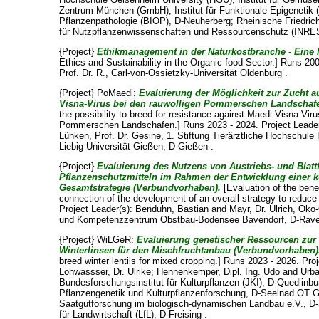
Zentrum München (GmbH), Institut für Funktionale Epigenetik (
Pflanzenpathologie (BIOP), D-Neuherberg; Rheinische Friedrich
für Nutzpflanzenwissenschaften und Ressourcenschutz (INRES
{Project}
Ethikmanagement in der Naturkostbranche - Eine 
Ethics and Sustainability in the Organic food Sector.] Runs 20
Prof. Dr. R.
, Carl-von-Ossietzky-Universität Oldenburg .
{Project} PoMaedi:
Evaluierung der Möglichkeit zur Zucht 
Visna-Virus bei den rauwolligen Pommerschen Landschaf
the possibility to breed for resistance against Maedi-Visna Viru
Pommerschen Landschafen.] Runs 2023 - 2024. Project Leade
Lühken, Prof. Dr. Gesine
, 1. Stiftung Tierärztliche Hochschul
Liebig-Universität Gießen, D-Gießen .
{Project}
Evaluierung des Nutzens von Austriebs- und Blattf
Pflanzenschutzmitteln im Rahmen der Entwicklung einer ku
Gesamtstrategie (Verbundvorhaben).
[Evaluation of the bene
connection of the development of an overall strategy to reduce
Project Leader(s):
Benduhn, Bastian
and
Mayr, Dr. Ulrich
, Öko
und Kompetenzzentrum Obstbau-Bodensee Bavendorf, D-Rave
{Project} WiLGeR:
Evaluierung genetischer Ressourcen zur
Winterlinsen für den Mischfruchtanbau (Verbundvorhaben)
breed winter lentils for mixed cropping.] Runs 2023 - 2026. Pro
Lohwassser, Dr. Ulrike
;
Hennenkemper, Dipl. Ing. Udo
and
Urba
Bundesforschungsinstitut für Kulturpflanzen (JKI), D-Quedlinburg
Pflanzengenetik und Kulturpflanzenforschung, D-Seelnad OT Ga
Saatgutforschung im biologisch-dynamischen Landbau e.V., D
für Landwirtschaft (LfL), D-Freising .