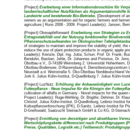
{Project}
Erarbeitung einer Informationsbroschüre für Ver
landwirtschaftlicher Nutzflächen als Argumentationshilfe f
Landwirte und bestehende Bio-Betriebe.
[Development of an 
owners as an argumentation aid for organic farmers and farmers
agriculture.] Runs 2008 - 2009. Project Leader(s):
Jansen, Ber
{Project} Okeoapfelforward:
Erarbeitung von Strategien zu E
Ertragsstabilität und der Nutzung funktioneller Biodiversi
Pflanzenschutzaufwandes im Ökologischen Tafelapfelanb
of strategies to maintain and improve the stability of yield, the 
reduce the use of plant protection products in organic apple pr
Leader(s):
Kienzle, Dipl. Ing. Jutta
;
Schurr, Prof. Dr. Frank
;
Buc
Benduhn, Bastian
;
Jehle, Dr. Johannes
and
Pistorius, Dr. Jens
Obstbau e.V., D-74189 Weinsberg 2. Universität Hohenheim,
Obstbau-Bodensee, D-Ravensburg 4. Dienstleistungszentrum L
Neustadt a.d. Weinstraße 5. Öko-Obstbau Norddeutschland Ver
Jork 6. Julius Kühn-Institut, D-Quedlinburg 7. Julius Kühn-Insti
{Project} LuzNutz:
Erhöhung der Anbauwürdigkeit von Luzer
Futterpflanze - Neue Impulse für die Königin der Futterpf
cultivation of alfalfa in Germany - Novel impacts for the queen
Project Leader(s):
Ruge-Wehling, Dr. Brigitte
;
Dehmer, Dr. Klau
Christof
, Julius Kühn-Institut, D-Quedlinburg, Leibniz-Institut 
Kulturpflanzenforschung (IPK), D-Sanitz, Leibniz-Institut für 
D-Greifswald, Saatzucht Steinach GmbH & Co KG, D-Steinach,
{Project}
Ermittlung von derzeitigen und absehbaren Verm
Wertschöpfungskette differenziert nach Produktgruppen (P
Preise, Qualitäten, Logistik etc.) Teilbereich: Produktgrup