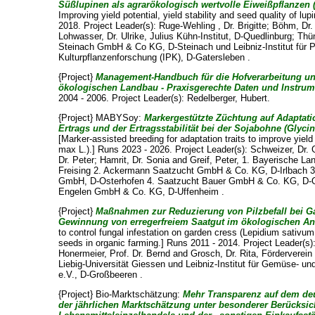
Süßlupinen als agrarökologisch wertvolle Eiweißpflanzen
Improving yield potential, yield stability and seed quality of lu
2018. Project Leader(s):
Ruge-Wehling , Dr. Brigitte
;
Böhm, Dr.
Lohwasser, Dr. Ulrike
, Julius Kühn-Institut, D-Quedlinburg; Th
Steinach GmbH & Co KG, D-Steinach und Leibniz-Institut für 
Kulturpflanzenforschung (IPK), D-Gatersleben .
{Project}
Management-Handbuch für die Hofverarbeitung un
ökologischen Landbau - Praxisgerechte Daten und Instrum
2004 - 2006. Project Leader(s):
Redelberger, Hubert
.
{Project} MABYSoy:
Markergestützte Züchtung auf Adaptat
Ertrags und der Ertragsstabilität bei der Sojabohne (Glyc
[Marker-assisted breeding for adaptation traits to improve yield
max L.).] Runs 2023 - 2026. Project Leader(s):
Schweizer, Dr. 
Dr. Peter
;
Hamrit, Dr. Sonia
and
Greif, Peter
, 1. Bayerische Lan
Freising 2. Ackermann Saatzucht GmbH & Co. KG, D-Irlbach 3
GmbH, D-Osterhofen 4. Saatzucht Bauer GmbH & Co. KG, D-Ob
Engelen GmbH & Co. KG, D-Uffenheim .
{Project}
Maßnahmen zur Reduzierung von Pilzbefall bei Ga
Gewinnung von erregerfreiem Saatgut im ökologischen A
to control fungal infestation on garden cress (Lepidium sativum
seeds in organic farming.] Runs 2011 - 2014. Project Leader(s)
Honermeier, Prof. Dr. Bernd
and
Grosch, Dr. Rita
, Förderverein
Liebig-Universität Giessen und Leibniz-Institut für Gemüse- u
e.V., D-Großbeeren .
{Project} Bio-Marktschätzung:
Mehr Transparenz auf dem de
der jährlichen Marktschätzung unter besonderer Berücksi