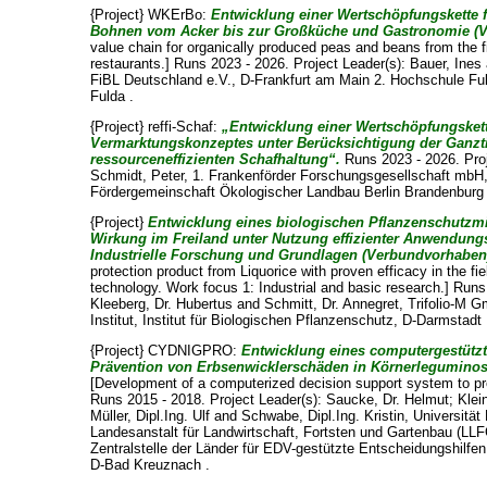
{Project} WKErBo:
Entwicklung einer Wertschöpfungskette 
Bohnen vom Acker bis zur Großküche und Gastronomie (
value chain for organically produced peas and beans from the 
restaurants.] Runs 2023 - 2026. Project Leader(s):
Bauer, Ines
FiBL Deutschland e.V., D-Frankfurt am Main 2. Hochschule Fu
Fulda .
{Project} reffi-Schaf:
„Entwicklung einer Wertschöpfungsket
Vermarktungskonzeptes unter Berücksichtigung der Ganzt
ressourceneffizienten Schafhaltung“.
Runs 2023 - 2026. Pro
Schmidt, Peter
, 1. Frankenförder Forschungsgesellschaft mbH
Fördergemeinschaft Ökologischer Landbau Berlin Brandenburg e
{Project}
Entwicklung eines biologischen Pflanzenschutzmi
Wirkung im Freiland unter Nutzung effizienter Anwendung
Industrielle Forschung und Grundlagen (Verbundvorhaben
protection product from Liquorice with proven efficacy in the fie
technology. Work focus 1: Industrial and basic research.] Runs
Kleeberg, Dr. Hubertus
and
Schmitt, Dr. Annegret
, Trifolio-M 
Institut, Institut für Biologischen Pflanzenschutz, D-Darmstadt 
{Project} CYDNIGPRO:
Entwicklung eines computergestütz
Prävention von Erbsenwicklerschäden in Körnerlegumino
[Development of a computerized decision support system to pr
Runs 2015 - 2018. Project Leader(s):
Saucke, Dr. Helmut
;
Klei
Müller, Dipl.Ing. Ulf
and
Schwabe, Dipl.Ing. Kristin
, Universitä
Landesanstalt für Landwirtschaft, Fortsten und Gartenbau (LL
Zentralstelle der Länder für EDV-gestützte Entscheidungshilf
D-Bad Kreuznach .