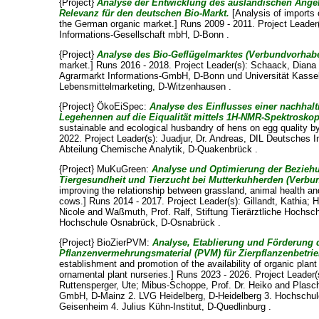
{Project}
Analyse der Entwicklung des ausländischen Angeb
Relevanz für den deutschen Bio-Markt.
[Analysis of imports 
the German organic market.] Runs 2009 - 2011. Project Leader
Informations-Gesellschaft mbH, D-Bonn .
{Project}
Analyse des Bio-Geflügelmarktes (Verbundvorhab
market.] Runs 2016 - 2018. Project Leader(s):
Schaack, Diana
Agrarmarkt Informations-GmbH, D-Bonn und Universität Kassel
Lebensmittelmarketing, D-Witzenhausen .
{Project} ÖkoEiSpec:
Analyse des Einflusses einer nachhal
Legehennen auf die Eiqualität mittels 1H-NMR-Spektroskop
sustainable and ecological husbandry of hens on egg quality 
2022. Project Leader(s):
Juadjur, Dr. Andreas
, DIL Deutsches In
Abteilung Chemische Analytik, D-Quakenbrück .
{Project} MuKuGreen:
Analyse und Optimierung der Bezieh
Tiergesundheit und Tierzucht bei Mutterkuhherden (Verbu
improving the relationship between grassland, animal health an
cows.] Runs 2014 - 2017. Project Leader(s):
Gillandt, Kathia
;
H
Nicole
and
Waßmuth, Prof. Ralf
, Stiftung Tierärztliche Hochs
Hochschule Osnabrück, D-Osnabrück .
{Project} BioZierPVM:
Analyse, Etablierung und Förderung d
Pflanzenvermehrungsmaterial (PVM) für Zierpflanzenbetri
establishment and promotion of the availability of organic plan
ornamental plant nurseries.] Runs 2023 - 2026. Project Leader(
Ruttensperger, Ute
;
Mibus-Schoppe, Prof. Dr. Heiko
and
Plasch
GmbH, D-Mainz 2. LVG Heidelberg, D-Heidelberg 3. Hochschul
Geisenheim 4. Julius Kühn-Institut, D-Quedlinburg .