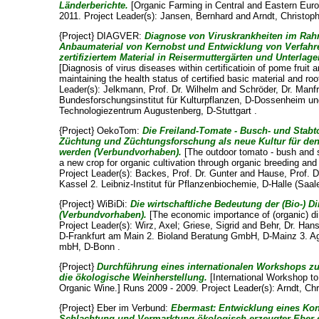
Länderberichte.
[Organic Farming in Central and Eastern Euro
2011. Project Leader(s):
Jansen, Bernhard
and
Arndt, Christop
{Project} DIAGVER:
Diagnose von Viruskrankheiten im Ra
Anbaumaterial von Kernobst und Entwicklung von Verfahr
zertifiziertem Material in Reisermuttergärten und Unterl
[Diagnosis of virus diseases within certificatioin of pome fruit
maintaining the health status of certified basic material and r
Leader(s):
Jelkmann, Prof. Dr. Wilhelm
and
Schröder, Dr. Manf
Bundesforschungsinstitut für Kulturpflanzen, D-Dossenheim un
Technologiezentrum Augustenberg, D-Stuttgart .
{Project} OekoTom:
Die Freiland-Tomate - Busch- und Stabt
Züchtung und Züchtungsforschung als neue Kultur für den
werden (Verbundvorhaben).
[The outdoor tomato - bush and s
a new crop for organic cultivation through organic breeding an
Project Leader(s):
Backes, Prof. Dr. Gunter
and
Hause, Prof. D
Kassel 2. Leibniz-Institut für Pflanzenbiochemie, D-Halle (Saale
{Project} WiBiDi:
Die wirtschaftliche Bedeutung der (Bio-) D
(Verbundvorhaben).
[The economic importance of (organic) di
Project Leader(s):
Wirz, Axel
;
Griese, Sigrid
and
Behr, Dr. Han
D-Frankfurt am Main 2. Bioland Beratung GmbH, D-Mainz 3. Ag
mbH, D-Bonn .
{Project}
Durchführung eines internationalen Workshops z
die ökologische Weinherstellung.
[International Workshop t
Organic Wine.] Runs 2009 - 2009. Project Leader(s):
Arndt, Ch
{Project} Eber im Verbund:
Ebermast: Entwicklung eines Kon
Schlachtung und Vermarktung ökologisch erzeugter Eber 