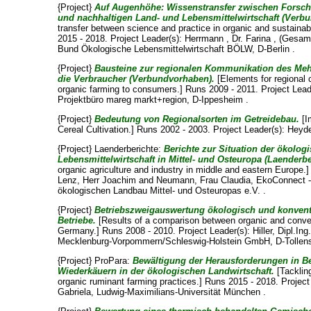
{Project}
Auf Augenhöhe: Wissenstransfer zwischen Forsch
und nachhaltigen Land- und Lebensmittelwirtschaft (Verb
transfer between science and practice in organic and sustainab
2015 - 2018. Project Leader(s):
Herrmann , Dr. Farina
, (Gesam
Bund Ökologische Lebensmittelwirtschaft BÖLW, D-Berlin .
{Project}
Bausteine zur regionalen Kommunikation des Meh
die Verbraucher (Verbundvorhaben).
[Elements for regional 
organic farming to consumers.] Runs 2009 - 2011. Project Lead
Projektbüro mareg markt+region, D-Ippesheim .
{Project}
Bedeutung von Regionalsorten im Getreidebau.
[I
Cereal Cultivation.] Runs 2002 - 2003. Project Leader(s):
Heyde
{Project} Laenderberichte:
Berichte zur Situation der ökolog
Lebensmittelwirtschaft in Mittel- und Osteuropa (Laenderbe
organic agriculture and industry in middle and eastern Europe.
Lenz, Herr Joachim
and
Neumann, Frau Claudia
, EkoConnect -
ökologischen Landbau Mittel- und Osteuropas e.V. .
{Project}
Betriebszweigauswertung ökologisch und konventi
Betriebe.
[Results of a comparison between organic and conven
Germany.] Runs 2008 - 2010. Project Leader(s):
Hiller, Dipl.Ing
Mecklenburg-Vorpommern/Schleswig-Holstein GmbH, D-Tollen
{Project} ProPara:
Bewältigung der Herausforderungen in Be
Wiederkäuern in der ökologischen Landwirtschaft.
[Tackling
organic ruminant farming practices.] Runs 2015 - 2018. Project
Gabriela
, Ludwig-Maximilians-Universität München .