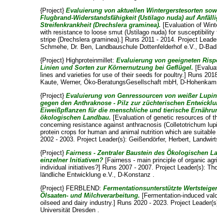
{Project}
Evaluierung von aktuellen Wintergerstesorten sow
Flugbrand-Widerstandsfähigkeit (Ustilago nuda) auf Anfäll
Streifenkrankheit (Drechslera graminea).
[Evaluation of Winte
with resistance to loose smut (Ustilago nuda) for susceptibility t
stripe (Drechslera graminea).] Runs 2011 - 2014. Project Leade
Schmehe, Dr. Ben
, Landbauschule Dottenfelderhof e.V., D-Bad 
{Project} Highproteinmillet:
Evaluierung von geeigneten Ris
Linien und Sorten zur Körnernutzung bei Geflügel.
[Evaluat
lines and varieties for use of their seeds for poultry.] Runs 20
Kaute, Werner
, Öko-BeratungsGesellschaft mbH, D-Hohenkam
{Project}
Evaluierung von Genressourcen von weißer Lupin
gegen den Anthraknose - Pilz zur züchterischen Entwickl
Eiweißpflanzen für die menschliche und tierische Ernähr
ökologischen Landbau.
[Evaluation of genetic resources of th
concerning resistance against anthracnosis (Colletotrichum lupi
protein crops for human and animal nutrition which are suitable 
2002 - 2003. Project Leader(s):
Geißendörfer, Herbert
, Landwirt
{Project}
Fairness - Zentraler Baustein des Ökologischen L
einzelner Initiativen?
[Fairness - main principle of organic agr
individual initiatives?] Runs 2007 - 2007. Project Leader(s):
Tho
ländliche Entwicklung e.V., D-Konstanz .
{Project} FERBLEND:
Fermentationsunterstützte Wertsteig
Ölsaaten- und Milchverarbeitung.
[Fermentation-induced valo
oilseed and dairy industry.] Runs 2020 - 2023. Project Leader(s
Universität Dresden .