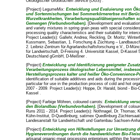
Ökologischer Großküchen Service (ÖGS) .
{Project} LegumeMix:
Entwicklung und Evaluierung von Ök
und Sortenmischungen bei Sommerkörnererbse mit Berüc
Wurzelkrankheiten, Verarbeitungsqualitätseigenschaften 
Gemengen (Verbundvorhaben).
[Development and evaluation
and variety mixtures in spring grain peas with special considera
processing quality characteristics and their suitability for inter
Project Leader(s):
Gallehr, Andrea
;
Reckling, Dr. Moritz
;
Winter
Kussmann, Sebastian
, 1. Forschung & Züchtung – Landbauschu
2. Leibniz-Zentrum für Agrarlandschaftsforschung e.V., D-Mün
für Landwirtschaft, D-Freising 4. Universität Kassel, D-Kassel
Deutschland gGmbH, D-Meißner .
{Project}
Entwicklung und Identifizierung geeigneter Zusatz
Verarbeitungsprozess ökologischer Lebensmittel, insbes
Herstellungsprozess kalter und heißer Öko-Convenience-P
identification of suitable additives and aids during the processi
particular for use in the production process of cold and hot o
2007 - 2009. Project Leader(s):
Hoppe, Dr. Harald
, biond - Bi
Kassel .
{Project} Farbige Möhren, coloured carrots:
Entwicklung versc
den Biolandbau (Verbundvorhaben).
[Development of coloure
Runs 2011 - 2014. Project Leader(s):
Nothnagel, Dr. Thomas
;
K
Kühn-Institut, D-Quedlinburg; satimex Quedlinburg Züchtersa
Landesanstalt für Landwirtschaft und Gartenbau Sachsen-Anhal
{Project}
Entwicklung von Hilfestellungen zur Umsetzung d
Hygieneverordnungen durch die handwerklichen Bio-Fleisc
artisanal organic-meat processing enterprises withhin the fra