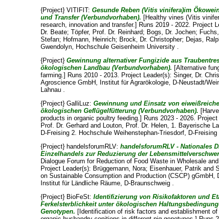
{Project} VITIFIT:
Gesunde Reben (Vitis vinifera)im Ökowei
und Transfer (Verbundvorhaben).
[Healthy vines (Vitis vinife
research, innovation and transfer.] Runs 2019 - 2022. Project 
Dr. Beate
;
Töpfer, Prof. Dr. Reinhard
;
Bogs, Dr. Jochen
;
Fuchs,
Stefan
;
Hofmann, Heinrich
;
Brock, Dr. Christopher
;
Dejas, Ral
Gwendolyn
, Hochschule Geisenheim University .
{Project}
Gewinnung alternativer Fungizide aus Traubentrest
ökologischen Landbau (Verbundvorhaben).
[Alternative fun
farming.] Runs 2010 - 2013. Project Leader(s):
Singer, Dr. Chri
Agroscience GmbH, Institut für Agrarökologie, D-Neustadt/Wei
Lahnau .
{Project} GalliLuz:
Gewinnung und Einsatz von eiweißreiche
ökologischen Geflügelfütterung (Verbundvorhaben).
[Harves
products in organic poultry feeding.] Runs 2023 - 2026. Project
Prof. Dr. Gerhard
and
Louton, Prof. Dr. Helen
, 1. Bayerische La
D-Freising 2. Hochschule Weihenstephan-Triesdorf, D-Freising 
{Project} handelsforumRLV:
handelsforumRLV - Nationales D
Einzelhandels zur Reduzierung der Lebensmittelverschw
Dialogue Forum for Reduction of Food Waste in Wholesale and 
Project Leader(s):
Brüggemann, Nora
;
Eisenhauer, Patrik
and
on Sustainable Consumption and Production (CSCP) gGmbH, D-
Institut für Ländliche Räume, D-Braunschweig .
{Project} BioFeSt:
Identifizierung von Risikofaktoren und E
Ferkelsterblichkeit unter ökologischen Haltungsbedingun
Genotypen.
[Identification of risk factors and establishment of 
organic husbandry conitions in different pig genotypes.] Runs 2