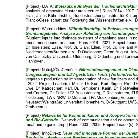
{Project} MATA:
Molekulare Analyse der Traubenarchitektur
analysis of grapevine cluster architecture.] Runs 2014 - 2017. 
Eva
, Julius Kühn Institut, Bundesforschungsinstitut für Kultu
Planck-Gesellschaft zur Förderung der Wissenschaften e.V., D
{Project} Waterbuddies:
Nährstoffeinträge in Entwässerung
Grünlandgebiete: Analyse zur Ableitung von Handlungse
[Nutrient inputs into drainage systems of grassland areas in n
recommendations for action.] Runs 2018 - 2021. Project Leade
Dr. Isselstein
;
Luise, Prof. Dr. Giani
;
Ellen, Prof. Dr. Kiel
and
M
Niedersachsen/Bremen e.V., D-Övelgönne; Georg-August-Univer
von Ossietzky Universität Oldenburg, D-Oldenburg und Landw
Hannover .
{Project} Nutri@ÖkoGemüse:
Nährstoffmanagement im Öko
Düngestrategien und EDV-gestützten Tools (Verbundvorha
vegetable production by implementation of new fertilizers and
- 2022. Project Leader(s):
Möller, Dr. Kurt
;
Kurt Jürgen, Prof. D
Uwe, Dr. Katroschan
;
Karl, Dr. Kempkens
;
Karin, Dr. Postweile
and
Carmen, Dr. Feller
, LTZ Augustenberg, D-Rheinstetten; T
Heidelberg; LWK NRW, D-Münster; LFA Mecklenburg-Vorpomme
Neustadt/Weintraße; Universität Hohenheim, D-Stuttgart; LWG
Großbeeren .
{Project}
Netzwerke für Kommunikation und Kooperation in
und Bio-Getreide.
[Network of communication and co-operation
meat and organic crop.] Runs 2003 - 2005. Project Leader(s):
S
{Project} InnoDirekt:
Neue und innovative Formen der Direkt
Produkte – Analyse und Erarbeitung von Handlungsempfe