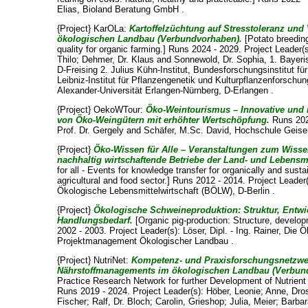
Elias
, Bioland Beratung GmbH .
{Project} KarOLa:
Kartoffelzüchtung auf Stresstoleranz und
ökologischen Landbau (Verbundvorhaben).
[Potato breeding
quality for organic farming.] Runs 2024 - 2029. Project Leader(
Thilo
;
Dehmer, Dr. Klaus
and
Sonnewold, Dr. Sophia
, 1. Bayer
D-Freising 2. Julius Kühn-Institut, Bundesforschungsinstitut fü
Leibniz-Institut für Pflanzengenetik und Kulturpflanzenforschun
Alexander-Universität Erlangen-Nürnberg, D-Erlangen .
{Project} OekoWTour:
Öko-Weintourismus – Innovative und 
von Öko-Weingütern mit erhöhter Wertschöpfung.
Runs 2023
Prof. Dr. Gergely
and
Schäfer, M.Sc. David
, Hochschule Geise
{Project}
Öko-Wissen für Alle – Veranstaltungen zum Wisse
nachhaltig wirtschaftende Betriebe der Land- und Lebensmi
for all - Events for knowledge transfer for organically and sust
agricultural and food sector.] Runs 2012 - 2014. Project Leader
Ökologische Lebensmittelwirtschaft (BÖLW), D-Berlin .
{Project}
Ökologische Schweineproduktion: Struktur, Entwi
Handlungsbedarf.
[Organic pig-production: Structure, develop
2002 - 2003. Project Leader(s):
Löser, Dipl. - Ing. Rainer
, Die Ö
Projektmanagement Ökologischer Landbau .
{Project} NutriNet:
Kompetenz- und Praxisforschungsnetzwer
Nährstoffmanagements im ökologischen Landbau (Verbun
Practice Research Network for further Development of Nutrient
Runs 2019 - 2024. Project Leader(s):
Höber, Leonie
;
Anne, Dro
Fischer
;
Ralf, Dr. Bloch
;
Carolin, Grieshop
;
Julia, Meier
;
Barbar