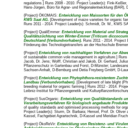
regulations.] Runs 2008 - 2010. Project Leader(s):
Fink-Keßler,
Hans-Jürgen
, Büro für Agrar- und Regionalentwicklung (BAR), 
{Project} ÖKOMAIS:
Entwicklung von Maissorten für den Ök
KWS Saat AG.
[Development of maize varieties for organic f
Runs 2011 - 2014. Project Leader(s):
Schmidt, Dr. W.
, KWS SA
{Project} QualiEmmer:
Entwicklung von Material und Strateg
Qualitätszüchtung von Winter-Emmer (Triticum diccoccum
Deutschland (Verbundvorhaben).
Runs 2011 - 2014. Project 
Förderung des Technologietransfers an der Hochschule Breme
{Project}
Entwicklung von nachhaltigen Verfahren zur Abw
of sustainable common vole management in agriculture.] Runs 
Jacob, Dr. Jens
;
Wolff, Christian
and
Jakob, Dr. Gerhard
, Juliu
Pflanzenschutz in Gartenbau und Forst, D-Münster; Landesanst
Sachsen-Anhalt, D-Bernburg und Detia Freyberg GmbH, D-Lau
{Project}
Entwicklung von Phytophthora-resistentem Zuchtm
Landbau (Verbundvorhaben).
[Development of late blight (Ph
breeding material for organic farming.] Runs 2012 - 2014. Proj
Leibniz-Institut für Pflanzengenetik und Kulturpflanzenforschun
{Project} SusOrganic:
Entwicklung von Qualitätstandards un
Verarbeitungsverfahren für biologisch angebaute Produkt
of quality standards and optimised processing methods for org
Project Leader(s):
Sturm, Dr. Barbara
;
Hensel, Prof. Dr. Oliver
Kassel, Fachgebiet Agrartechnik, D-Kassel und Meridian Fruch
{Project} ÖkoReVir:
Entwicklung von Resistenz- und Virul