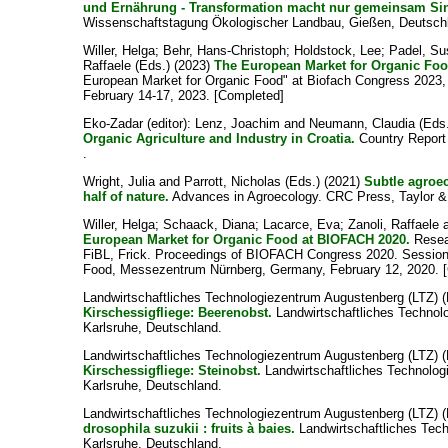
und Ernährung - Transformation macht nur gemeinsam Si
Wissenschaftstagung Ökologischer Landbau, Gießen, Deutschl
Willer, Helga
;
Behr, Hans-Christoph
;
Holdstock, Lee
;
Padel, S
Raffaele
(Eds.) (2023)
The European Market for Organic Foo
European Market for Organic Food" at Biofach Congress 2023
February 14-17, 2023. [Completed]
Eko-Zadar (editor):
Lenz, Joachim
and
Neumann, Claudia
(Eds.
Organic Agriculture and Industry in Croatia.
Country Report
.
Wright, Julia
and
Parrott, Nicholas
(Eds.) (2021)
Subtle agroec
half of nature.
Advances in Agroecology. CRC Press, Taylor &
Willer, Helga
;
Schaack, Diana
;
Lacarce, Eva
;
Zanoli, Raffaele
European Market for Organic Food at BIOFACH 2020.
Resear
FiBL, Frick. Proceedings of BIOFACH Congress 2020. Session
Food, Messezentrum Nürnberg, Germany, February 12, 2020. 
Landwirtschaftliches Technologiezentrum Augustenberg (LTZ) (
Kirschessigfliege: Beerenobst.
Landwirtschaftliches Technol
Karlsruhe, Deutschland.
Landwirtschaftliches Technologiezentrum Augustenberg (LTZ) (
Kirschessigfliege: Steinobst.
Landwirtschaftliches Technolog
Karlsruhe, Deutschland.
Landwirtschaftliches Technologiezentrum Augustenberg (LTZ) (
drosophila suzukii : fruits à baies.
Landwirtschaftliches Tec
Karlsruhe, Deutschland.