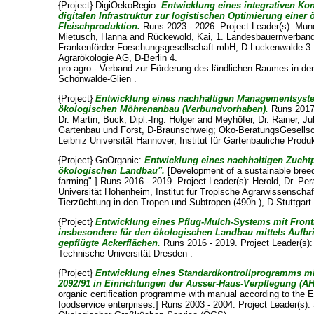
{Project} DigiOekoRegio:
Entwicklung eines integrativen Ko
digitalen Infrastruktur zur logistischen Optimierung einer
Fleischproduktion.
Runs 2023 - 2026. Project Leader(s):
Mund
Mietusch, Hanna
and
Rückewold, Kai
, 1. Landesbauernverband
Frankenförder Forschungsgesellschaft mbH, D-Luckenwalde 3. I
Agrarökologie AG, D-Berlin 4.
pro agro - Verband zur Förderung des ländlichen Raumes in der
Schönwalde-Glien .
{Project}
Entwicklung eines nachhaltigen Managementsyste
ökologischen Möhrenanbau (Verbundvorhaben).
Runs 2017 
Dr. Martin
;
Buck, Dipl.-Ing. Holger
and
Meyhöfer, Dr. Rainer
, Ju
Gartenbau und Forst, D-Braunschweig; Öko-BeratungsGesell
Leibniz Universität Hannover, Institut für Gartenbauliche Pro
{Project} GoOrganic:
Entwicklung eines nachhaltigen Zucht
ökologischen Landbau".
[Development of a sustainable breed
farming".] Runs 2016 - 2019. Project Leader(s):
Herold, Dr. Per
Universität Hohenheim, Institut für Tropische Agrarwissenscha
Tierzüchtung in den Tropen und Subtropen (490h ), D-Stuttgart 
{Project}
Entwicklung eines Pflug-Mulch-Systems mit Fron
insbesondere für den ökologischen Landbau mittels Aufbr
gepflügte Ackerflächen.
Runs 2016 - 2019. Project Leader(s)
Technische Universität Dresden .
{Project}
Entwicklung eines Standardkontrollprogramms mi
2092/91 in Einrichtungen der Ausser-Haus-Verpflegung (AH
organic certification programme with manual according to the E
foodservice enterprises.] Runs 2003 - 2004. Project Leader(s):