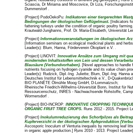
Sciascia, Dr Miriama
and
Moscovice, Dr Liza
, Forschungsinstit
Dummerstorf .
{Project} PodoOekoPu:
Indikatoren einer tiergerechten Mas
Bedingungen der ökologischen Geflügelmast.
[Indicators f
fattening turkeys under the condition of organic poultry farmin
Krautwald-Junghanns, Prof. Dr. Maria-Elisabeth
, Universität Le
{Project}
Informationsveranstaltungen im ökologischen Ar
[Information seminars on ecological medicinal plants and herbs
Leader(s):
Blum, Hanna
, Förderverein Ökoplant e.V. .
{Project} LINOVIT:
Innovative Ansätze zum Umgang mit qual
mindernden Inhaltsstoffen von Lein und dessen Verarbei
Blausäure (Verbundvorhaben).
[Novel approaches to handle f
nutrients focusing on hydrogen cyanide and its value chain pro
Leader(s):
Rudzick, Dipl.-Ing. Juliette
;
Blum, Dipl.-Ing. Hanna
a
Deutsches Institut für Lebensmitteltechnik e.V., D-Quakenbrüc
BIO PLANÈTE Ölmühle Moog GmbH, D-Lommatzsch;
Rheinische Friedrich-Wilhelms-Universität Bonn, Institut für 
Ressourcenschutz, INRES - Nachwachsende Rohstoffe, Campus
Wormersdorf .
{Project} BIO-INCROP:
INNOVATIVE CROPPING TECHNIQUE
ORGANIC FRUIT TREE CROPS.
Runs 2012 - 2015. Project L
{Project}
Inokulumreduzierung des Schorfpilzes als Beitr
Kupferverzicht in der ökologischen Apfeproduktion (Verb
Ascosporic Inoculum of Venturia inequalis by removing leaf litt
in organic apple production.] Runs 2010 - 1013. Project Leader