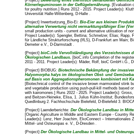
{Project}
Bewertung eines thermisch behandelten Gemisch
Körnerleguminosen in der Geflügelernährung.
[Evaluation 
for poultry nutrition.] Runs 2012 - 2015. Project Leader(s):
Klut
Universität Halle-Wittenberg, D-Halle .
{Project} Inwertsetzung_Bio-Ei:
Bio-Eier aus kleinen Produkt
alternative Verwertung nicht vermarktungsfähiger Eier (V
small production units - current and alternative utilisation of 
Project Leader(s):
Spengler, Bettina
;
Schmelzer, Elias
;
Rapp, F
für Ländliche Strukturforschung (IfLS), D-Frankfurt am Main;
Demeter e.V., D-Darmstadt .
{Project}
bioC.info Vervollständigung des Verzeichnisses d
Ökologischen Landbaus.
[bioC.info Completion of the register
2011 - 2011. Project Leader(s):
Mäder, Rolf
, bioC GmbH i.G., D
{Project} BIOBUG:
Biotechnische Bekämpfung der invasiv
Halyomorpha halys im ökologischen Obst- und Gemüsebau 
auf Basis von Aggregationspheromonen kombiniert mit K
[Biotechnical control of the invasive brown marmorated stink b
and vegetable production using push-pull-kill methods based
with kairomones.] Runs 2022 - 2025. Project Leader(s):
Gross,
and
Beitzen-Heineke, Elisa
, 1. Julius Kühn-Institut; Bundesfor
Quedlinburg 2. Fachhochschule Bielefeld, D-Bielefeld 3. BIOC
{Project} Laenderberichte:
Der Ökologische Landbau in Mitte
[Organic Agriculture in Middle and Eastern Europe - Country Re
Leader(s):
Lenz, Herr Joachim
, EkoConnect – Internationales 
Mittel- und Osteuropas e. V., D-Dresden .
{Project}
Der Ökologische Landbau in Mittel- und Osteuropa: