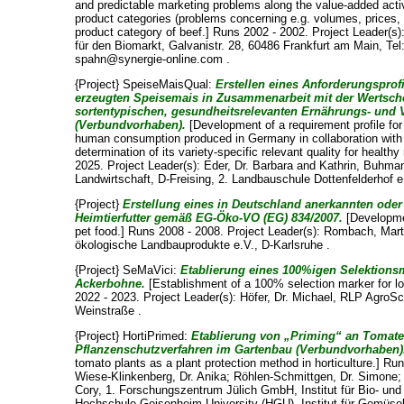
and predictable marketing problems along the value-added activi
product categories (problems concerning e.g. volumes, prices, qu
product category of beef.] Runs 2002 - 2002. Project Leader(s)
für den Biomarkt, Galvanistr. 28, 60486 Frankfurt am Main, Te
spahn@synergie-online.com .
{Project} SpeiseMaisQual:
Erstellen eines Anforderungsprof
erzeugten Speisemais in Zusammenarbeit mit der Wertsch
sortentypischen, gesundheitsrelevanten Ernährungs- und V
(Verbundvorhaben).
[Development of a requirement profile for
human consumption produced in Germany in collaboration with 
determination of its variety-specific relevant quality for health
2025. Project Leader(s):
Eder, Dr. Barbara
and
Kathrin, Buhma
Landwirtschaft, D-Freising, 2. Landbauschule Dottenfelderhof e.
{Project}
Erstellung eines in Deutschland anerkannten oder 
Heimtierfutter gemäß EG-Öko-VO (EG) 834/2007.
[Developmen
pet food.] Runs 2008 - 2008. Project Leader(s):
Rombach, Mart
ökologische Landbauprodukte e.V., D-Karlsruhe .
{Project} SeMaVici:
Etablierung eines 100%igen Selektionsm
Ackerbohne.
[Establishment of a 100% selection marker for lo
2022 - 2023. Project Leader(s):
Höfer, Dr. Michael
, RLP AgroSc
Weinstraße .
{Project} HortiPrimed:
Etablierung von „Priming“ an Tomate
Pflanzenschutzverfahren im Gartenbau (Verbundvorhaben)
tomato plants as a plant protection method in horticulture.] Ru
Wiese-Klinkenberg, Dr. Anika
;
Röhlen-Schmittgen, Dr. Simone
Cory
, 1. Forschungszentrum Jülich GmbH, Institut für Bio- un
Hochschule Geisenheim University (HGU), Institut für Gemüs