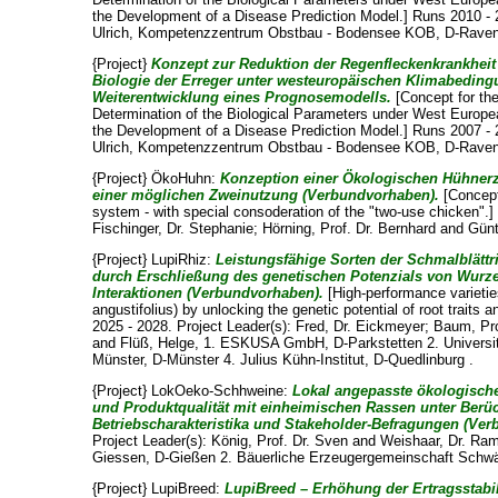
the Development of a Disease Prediction Model.] Runs 2010 - 
Ulrich
, Kompetenzzentrum Obstbau - Bodensee KOB, D-Raven
{Project}
Konzept zur Reduktion der Regenfleckenkrankheit
Biologie der Erreger unter westeuropäischen Klimabeding
Weiterentwicklung eines Prognosemodells.
[Concept for th
Determination of the Biological Parameters under West Europe
the Development of a Disease Prediction Model.] Runs 2007 - 
Ulrich
, Kompetenzzentrum Obstbau - Bodensee KOB, D-Raven
{Project} ÖkoHuhn:
Konzeption einer Ökologischen Hühnerz
einer möglichen Zweinutzung (Verbundvorhaben).
[Concept
system - with special consoderation of the "two-use chicken".]
Fischinger, Dr. Stephanie
;
Hörning, Prof. Dr. Bernhard
and
Günt
{Project} LupiRhiz:
Leistungsfähige Sorten der Schmalblättr
durch Erschließung des genetischen Potenzials von Wurz
Interaktionen (Verbundvorhaben).
[High-performance varietie
angustifolius) by unlocking the genetic potential of root traits 
2025 - 2028. Project Leader(s):
Fred, Dr. Eickmeyer
;
Baum, Prof
and
Flüß, Helge
, 1. ESKUSA GmbH, D-Parkstetten 2. Universit
Münster, D-Münster 4. Julius Kühn-Institut, D-Quedlinburg .
{Project} LokOeko-Schhweine:
Lokal angepasste ökologisch
und Produktqualität mit einheimischen Rassen unter Berü
Betriebscharakteristika und Stakeholder-Befragungen (Ve
Project Leader(s):
König, Prof. Dr. Sven
and
Weishaar, Dr. Ra
Giessen, D-Gießen 2. Bäuerliche Erzeugergemeinschaft Schwäb
{Project} LupiBreed:
LupiBreed – Erhöhung der Ertragsstabil