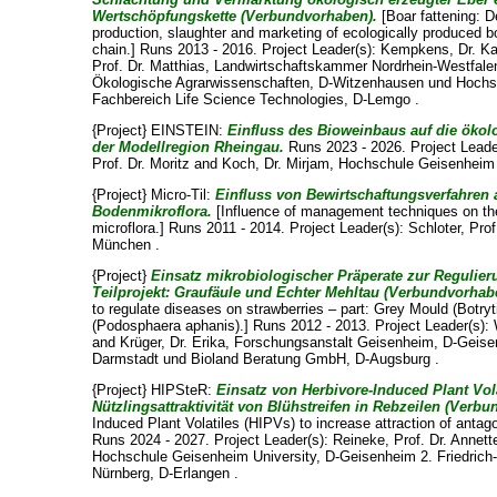
Wertschöpfungskette (Verbundvorhaben).
[Boar fattening: D
production, slaughter and marketing of ecologically produced b
chain.] Runs 2013 - 2016. Project Leader(s):
Kempkens, Dr. Ka
Prof. Dr. Matthias
, Landwirtschaftskammer Nordrhein-Westfalen
Ökologische Agrarwissenschaften, D-Witzenhausen und Hochsc
Fachbereich Life Science Technologies, D-Lemgo .
{Project} EINSTEIN:
Einfluss des Bioweinbaus auf die ökol
der Modellregion Rheingau.
Runs 2023 - 2026. Project Leade
Prof. Dr. Moritz
and
Koch, Dr. Mirjam
, Hochschule Geisenheim 
{Project} Micro-Til:
Einfluss von Bewirtschaftungsverfahren 
Bodenmikroflora.
[Influence of management techniques on the 
microflora.] Runs 2011 - 2014. Project Leader(s):
Schloter, Pro
München .
{Project}
Einsatz mikrobiologischer Präperate zur Regulier
Teilprojekt: Graufäule und Echter Mehltau (Verbundvorhab
to regulate diseases on strawberries – part: Grey Mould (Botr
(Podosphaera aphanis).] Runs 2012 - 2013. Project Leader(s):
and
Krüger, Dr. Erika
, Forschungsanstalt Geisenheim, D-Geisen
Darmstadt und Bioland Beratung GmbH, D-Augsburg .
{Project} HIPSteR:
Einsatz von Herbivore-Induced Plant Vol
Nützlingsattraktivität von Blühstreifen in Rebzeilen (Verb
Induced Plant Volatiles (HIPVs) to increase attraction of antagon
Runs 2024 - 2027. Project Leader(s):
Reineke, Prof. Dr. Annett
Hochschule Geisenheim University, D-Geisenheim 2. Friedrich-
Nürnberg, D-Erlangen .