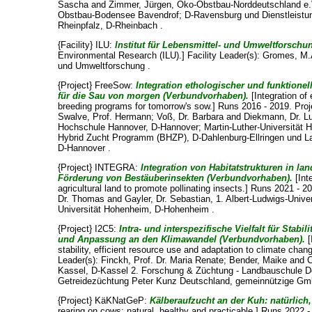
Sascha
and
Zimmer, Jürgen
, Öko-Obstbau-Norddeutschland e
Obstbau-Bodensee Bavendrof; D-Ravensburg und Dienstleistu
Rheinpfalz, D-Rheinbach .
{Facility} ILU:
Institut für Lebensmittel- und Umweltforschun
Environmental Research (ILU).] Facility Leader(s):
Gromes, M.A
und Umweltforschung .
{Project} FreeSow:
Integration ethologischer und funktion
für die Sau von morgen (Verbundvorhaben).
[Integration of 
breeding programs for tomorrow's sow.] Runs 2016 - 2019. Proj
Swalve, Prof. Hermann
;
Voß, Dr. Barbara
and
Diekmann, Dr. L
Hochschule Hannover, D-Hannover; Martin-Luther-Universität H
Hybrid Zucht Programm (BHZP), D-Dahlenburg-Ellringen und 
D-Hannover .
{Project} INTEGRA:
Integration von Habitatstrukturen in la
Förderung von Bestäuberinsekten (Verbundvorhaben).
[Inte
agricultural land to promote pollinating insects.] Runs 2021 - 2
Dr. Thomas
and
Gayler, Dr. Sebastian
, 1. Albert-Ludwigs-Univer
Universität Hohenheim, D-Hohenheim .
{Project} I2C5:
Intra- und interspezifische Vielfalt für Stabi
und Anpassung an den Klimawandel (Verbundvorhaben).
[
stability, efficient resource use and adaptation to climate cha
Leader(s):
Finckh, Prof. Dr. Maria Renate
;
Bender, Maike
and
C
Kassel, D-Kassel 2. Forschung & Züchtung - Landbauschule Dot
Getreidezüchtung Peter Kunz Deutschland, gemeinnützige Gm
{Project} KäKNatGeP:
Kälberaufzucht an der Kuh: natürlich
rearing on cows: natural, healthy and practicable.] Runs 2022 -