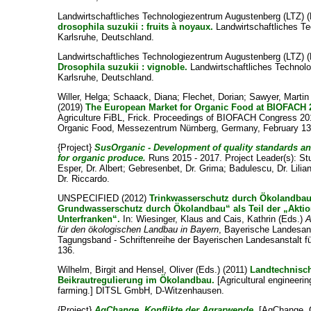
Landwirtschaftliches Technologiezentrum Augustenberg (LTZ) (
drosophila suzukii : fruits à noyaux.
Landwirtschaftliches T
Karlsruhe, Deutschland.
Landwirtschaftliches Technologiezentrum Augustenberg (LTZ) (
Drosophila suzukii : vignoble.
Landwirtschaftliches Technol
Karlsruhe, Deutschland.
Willer, Helga
;
Schaack, Diana
;
Flechet, Dorian
;
Sawyer, Martin
(2019)
The European Market for Organic Food at BIOFACH 
Agriculture FiBL, Frick. Proceedings of BIOFACH Congress 20
Organic Food, Messezentrum Nürnberg, Germany, February 13
{Project}
SusOrganic - Development of quality standards a
for organic produce.
Runs 2015 - 2017. Project Leader(s):
St
Esper, Dr. Albert
;
Gebresenbet, Dr. Grima
;
Badulescu, Dr. Lilia
Dr. Riccardo
.
UNSPECIFIED (2012)
Trinkwasserschutz durch Ökolandbau –
Grundwasserschutz durch Ökolandbau“ als Teil der „Akti
Unterfranken“.
In:
Wiesinger, Klaus
and
Cais, Kathrin
(Eds.)
A
für den ökologischen Landbau in Bayern
, Bayerische Landesans
Tagungsband - Schriftenreihe der Bayerischen Landesanstalt fü
136.
Wilhelm, Birgit
and
Hensel, Oliver
(Eds.) (2011)
Landtechnisc
Beikrautregulierung im Ökolandbau.
[Agricultural engineerin
farming.] DITSL GmbH, D-Witzenhausen.
{Project}
AgChange. Konflikte der Agrarwende.
[AgChange. Co