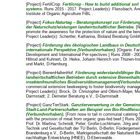
{Project} FertilCrop:
Fertilcrop - How to build additional soil 
systems.
Runs 2015 - 2017. Project Leader(s):
Fliessbach, An
Institute of Organic Agriculture FiBL .
{Project}
Fokus-Naturtag – Beratungskonzept zur Förde­run
der Natur­schutzleistungen landwirtschaftlicher Betriebe.
[N
promote the awareness for the protection of nature and the ben
Project Leader(s):
Schertler, Katharina
, Bioland Beratung Gmb
{Project}
Förderung des ökologischen Landbaus in Deutsch
internationale Perspektive (Verbundvorhaben).
[Organic Far
Development and International Per-spectives.] Runs 2008 - 200
Hiltrud
and
Kuhnert, Dr. Heike
, Johann Heinrich von Thünen-Ins
und Markt, D-Hamburg .
{Project} BienenHaltenHof:
Förderung widerstandsfähiger Bi
landwirtschaftlichen Betrieben durch extensive Bienenhaltu
insektenfreundliches Biodiversitätsmanagement(Verbundv
commercial extensive beekeeping to foster biodiversity manag
Project Leader(s):
Brock, Dr. Christopher
and
Olbrich-Majer, Mi
Darmstadt; 2. Demeter Beratung e.V., D-Darmstadt .
{Project} GanzTierStark:
Ganztierverwertung in der Gemeins
Stadt-Land-Partnerschaften am Beispiel von Bio-Rindfleis
(Verbundvorhaben).
[From nose to tail in communal catering S
with the provision of meat from organic gras-fed beef.] Runs 2
Prof. Dr. Martina
;
Schmidt, Peter
;
Große-Lochtmann, Jörg
and
Technik und Gesellschaft der TU Berlin, D-Berlin; Fördergemei
Brandenburg e.V., D-Berlin, Marktgesellschaft der Naturland B
nachhaltige Entwicklung (HNEE), D-Eberswalde .