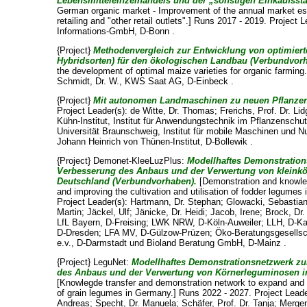
Lebensmitteleinzelhandels und der „sonstigen Einkaufsstä
German organic market - Improvement of the annual market es
retailing and "other retail outlets".] Runs 2017 - 2019. Project 
Informations-GmbH, D-Bonn .
{Project}
Methodenvergleich zur Entwicklung von optimiert
Hybridsorten) für den ökologischen Landbau (Verbundvor
the development of optimal maize varieties for organic farming
Schmidt, Dr. W.
, KWS Saat AG, D-Einbeck .
{Project}
Mit autonomen Landmaschinen zu neuen Pflanze
Project Leader(s):
de Witte, Dr. Thomas
;
Frerichs, Prof. Dr. Lid
Kühn-Institut, Institut für Anwendungstechnik im Pflanzensch
Universität Braunschweig, Institut für mobile Maschinen und 
Johann Heinrich von Thünen-Institut, D-Bollewik .
{Project} Demonet-KleeLuzPlus:
Modellhaftes Demonstratio
Verbesserung des Anbaus und der Verwertung von kleink
Deutschland (Verbundvorhaben).
[Demonstration and knowled
and improving the cultivation and utilisation of fodder legume
Project Leader(s):
Hartmann, Dr. Stephan
;
Glowacki, Sebastia
Martin
;
Jäckel, Ulf
;
Jänicke, Dr. Heidi
;
Jacob, Irene
;
Brock, Dr.
LfL Bayern, D-Freising; LWK NRW, D-Köln-Auweiler; LLH, D-K
D-Dresden; LFA MV, D-Gülzow-Prüzen; Öko-Beratungsgesell
e.v., D-Darmstadt und Bioland Beratung GmbH, D-Mainz .
{Project} LeguNet:
Modellhaftes Demonstrationsnetzwerk z
des Anbaus und der Verwertung von Körnerleguminosen i
[Knowlegde transfer and demonstration network to expand and im
of grain legumes in Germany.] Runs 2022 - 2027. Project Lead
Andreas
;
Specht, Dr. Manuela
;
Schäfer, Prof. Dr. Tanja
;
Mergen