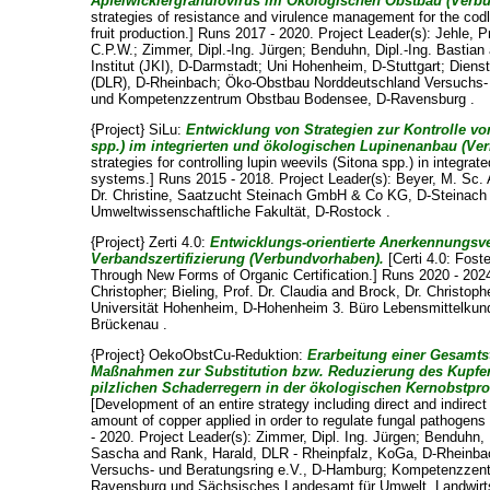
Apfelwicklergranulovirus im Ökologischen Obstbau (Verb
strategies of resistance and virulence management for the codl
fruit production.] Runs 2017 - 2020. Project Leader(s):
Jehle, P
C.P.W.
;
Zimmer, Dipl.-Ing. Jürgen
;
Benduhn, Dipl.-Ing. Bastian
Institut (JKI), D-Darmstadt; Uni Hohenheim, D-Stuttgart; Dien
(DLR), D-Rheinbach; Öko-Obstbau Norddeutschland Versuchs-
und Kompetenzzentrum Obstbau Bodensee, D-Ravensburg .
{Project} SiLu:
Entwicklung von Strategien zur Kontrolle vo
spp.) im integrierten und ökologischen Lupinenanbau (Ve
strategies for controlling lupin weevils (Sitona spp.) in integrat
systems.] Runs 2015 - 2018. Project Leader(s):
Beyer, M. Sc.
Dr. Christine
, Saatzucht Steinach GmbH & Co KG, D-Steinach u
Umweltwissenschaftliche Fakultät, D-Rostock .
{Project} Zerti 4.0:
Entwicklungs-orientierte Anerkennungsve
Verbandszertifizierung (Verbundvorhaben).
[Certi 4.0: Fos
Through New Forms of Organic Certification.] Runs 2020 - 2024
Christopher
;
Bieling, Prof. Dr. Claudia
and
Brock, Dr. Christoph
Universität Hohenheim, D-Hohenheim 3. Büro Lebensmittelku
Brückenau .
{Project} OekoObstCu-Reduktion:
Erarbeitung einer Gesamtst
Maßnahmen zur Substitution bzw. Reduzierung des Kupfer
pilzlichen Schaderregern in der ökologischen Kernobstpr
[Development of an entire strategy including direct and indirec
amount of copper applied in order to regulate fungal pathogens 
- 2020. Project Leader(s):
Zimmer, Dipl. Ing. Jürgen
;
Benduhn, D
Sascha
and
Rank, Harald
, DLR - Rheinpfalz, KoGa, D-Rheinb
Versuchs- und Beratungsring e.V., D-Hamburg; Kompetenzzen
Ravensburg und Sächsisches Landesamt für Umwelt, Landwirts