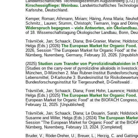
Landwirtschaftliches Technologiezentrum Augustenberg (LTZ) (
Kirschessigfliege: Weinbau.
Landwirtschaftliches Technologi
Karlsruhe, Deutschland.
Kemper, Roman
;
Athmann, Miriam
;
Häring, Anna Maria
;
Neuhof
Schmitz,, Lauren
;
Stumm, Christoph
;
Tiemann, Inga
and
Dörin
Widerspruch begegnen – viele Antworten, ein Ökolandbau
of 18. Wissenschaftstagung Ökologischer Landbau, Bonn, Deut
Trávníček, Jan
;
Schaack, Diana
;
Bré-Granier, Marine
;
Holdsto
Helga
(Eds.) (2026)
The European Market for Organic Food.
2026, Session "The European Market for Organic Food" at t
Nürnberg, Nuremberg, Germany, February 10, 2026. [Unpublish
(2025)
Studien zum Transfer von Pyrrolizidinalkaloiden in
[Studies on the carry-over of pyrrolizidine alkaloids in livestoc
München, D-München 2. Max Rubner-Institut Bundesforschungsi
Lebensmittel, D-Karlsruhe 3. Bundesinstitut für Risikobewertung,
Bundesforschungsinstitut für Tiergesundheit, D-Greifswald .
Trávníček, Jan
;
Schaack, Diana
;
Foret Hohn, Laurence
;
Holds
Helga
(Eds.) (2025)
The European Market for Organic Food.
European Market for Organic Food" at the BIOFACH Congress
February 11, 2025. [Unpublished]
Trávníček, Jan
;
Schaack, Diana
;
Le Douarin, Sarah
;
Holdstock
Susanne
and
Willer, Helga
(Eds.) (2024)
The European Market
Session "The European Market for Organic Food" at the BI
Nürnberg, Nuremberg, February 13, 2024. [Completed]
Bruder, V.
;
Röder-Dreher, U.
;
Breuer, L.
;
Herzig, C.
and
Gattinge