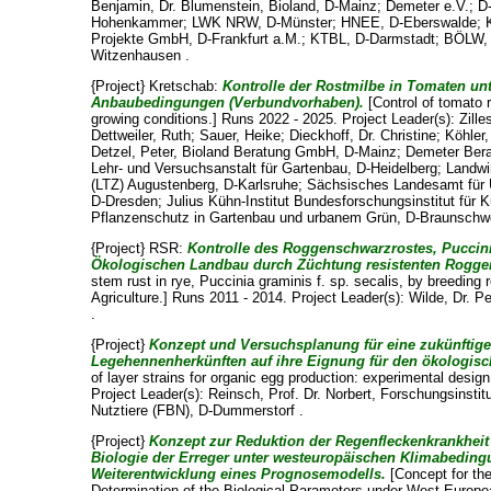
Benjamin, Dr. Blumenstein
, Bioland, D-Mainz; Demeter e.V.; D
Hohenkammer; LWK NRW, D-Münster; HNEE, D-Eberswalde; 
Projekte GmbH, D-Frankfurt a.M.; KTBL, D-Darmstadt; BÖLW, D
Witzenhausen .
{Project} Kretschab:
Kontrolle der Rostmilbe in Tomaten un
Anbaubedingungen (Verbundvorhaben).
[Control of tomato 
growing conditions.] Runs 2022 - 2025. Project Leader(s):
Zille
Dettweiler, Ruth
;
Sauer, Heike
;
Dieckhoff, Dr. Christine
;
Köhler,
Detzel, Peter
, Bioland Beratung GmbH, D-Mainz; Demeter Berat
Lehr- und Versuchsanstalt für Gartenbau, D-Heidelberg; Landw
(LTZ) Augustenberg, D-Karlsruhe; Sächsisches Landesamt für 
D-Dresden; Julius Kühn-Institut Bundesforschungsinstitut für Kul
Pflanzenschutz in Gartenbau und urbanem Grün, D-Braunschw
{Project} RSR:
Kontrolle des Roggenschwarzrostes, Puccinia
Ökologischen Landbau durch Züchtung resistenten Rogge
stem rust in rye, Puccinia graminis f. sp. secalis, by breeding r
Agriculture.] Runs 2011 - 2014. Project Leader(s):
Wilde, Dr. Pe
.
{Project}
Konzept und Versuchsplanung für eine zukünftige
Legehennenherkünften auf ihre Eignung für den ökologis
of layer strains for organic egg production: experimental desig
Project Leader(s):
Reinsch, Prof. Dr. Norbert
, Forschungsinstitu
Nutztiere (FBN), D-Dummerstorf .
{Project}
Konzept zur Reduktion der Regenfleckenkrankheit
Biologie der Erreger unter westeuropäischen Klimabeding
Weiterentwicklung eines Prognosemodells.
[Concept for th
Determination of the Biological Parameters under West Europe