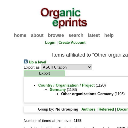
home
about
browse
search
latest
help
Login
|
Create Account
Items affiliated to "Other organi
Up a level
Export as
Country / Organization / Project
(1193)
Germany
(1193)
Other organizations Germany
(1193)
Group by:
No Grouping
|
Authors
|
Refereed
|
Docum
Number of items at this level:
1193
.