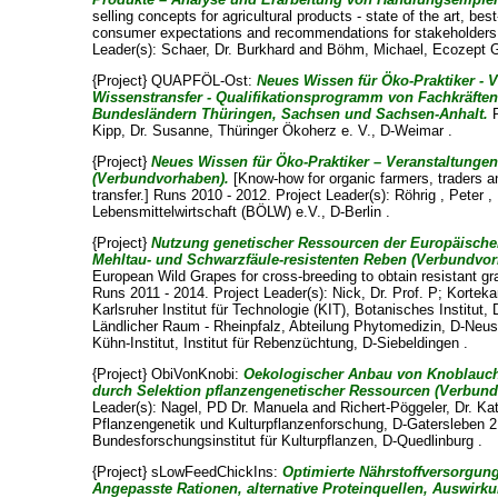
selling concepts for agricultural products - state of the art, be
consumer expectations and recommendations for stakeholders.
Leader(s):
Schaer, Dr. Burkhard
and
Böhm, Michael
, Ecozept G
{Project} QUAPFÖL-Ost:
Neues Wissen für Öko-Praktiker - 
Wissenstransfer - Qualifikationsprogramm von Fachkräfte
Bundesländern Thüringen, Sachsen und Sachsen-Anhalt.
R
Kipp, Dr. Susanne
, Thüringer Ökoherz e. V., D-Weimar .
{Project}
Neues Wissen für Öko-Praktiker – Veranstaltunge
(Verbundvorhaben).
[Know-how for organic farmers, traders a
transfer.] Runs 2010 - 2012. Project Leader(s):
Röhrig , Peter
,
Lebensmittelwirtschaft (BÖLW) e.V., D-Berlin .
{Project}
Nutzung genetischer Ressourcen der Europäische
Mehltau- und Schwarzfäule-resistenten Reben (Verbundvor
European Wild Grapes for cross-breeding to obtain resistant gr
Runs 2011 - 2014. Project Leader(s):
Nick, Dr. Prof. P
;
Korteka
Karlsruher Institut für Technologie (KIT), Botanisches Institut
Ländlicher Raum - Rheinpfalz, Abteilung Phytomedizin, D-Neus
Kühn-Institut, Institut für Rebenzüchtung, D-Siebeldingen .
{Project} ObiVonKnobi:
Oekologischer Anbau von Knoblauch
durch Selektion pflanzengenetischer Ressourcen (Verbun
Leader(s):
Nagel, PD Dr. Manuela
and
Richert-Pöggeler, Dr. Ka
Pflanzengenetik und Kulturpflanzenforschung, D-Gatersleben 2.
Bundesforschungsinstitut für Kulturpflanzen, D-Quedlinburg .
{Project} sLowFeedChickIns:
Optimierte Nährstoffversorgu
Angepasste Rationen, alternative Proteinquellen, Auswirk