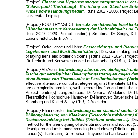
{Project}
Einsatz von Hygienemanagementsystemen in der 
(Schwerpunkt Tierhaltung) - Ermittlung von Stand der En
Praxis sowie Handlungsbedarf.
Runs 2002 - 2003. Project L
Universität Leipzig .
{Project} POULTRYNSECT:
Einsatz von lebenden Insektenl
Hähnchenmast zur Verbesserung der Nachhaltigkeit und 
Runs 2020 - 2023. Project Leader(s):
Smetana, Dr. Sergiy
, DIL
Lebensmitteltechnik e.V. .
{Project} OekoHenne-und-Hahn:
Entscheidungs- und Planung
Legehennen- und Masthühnerhaltung.
[Decision-making and 
of laying hens and broiler chickens.] Runs 2021 - 2024. Projec
für Technik und Bauwesen in der Landwirtschaft (KTBL), D-Dar
{Project} AbiAqua:
Entwicklung alternativer, ökologisch unbe
Fische gut verträglicher Bekämpfungsstrategien gegen den Z
ohne Einsatz von Therapeutika in Forellenhaltungen (Ver
effective alternative control strategies against the ciliate Ichthyo
are ecologically harmless, well tolerated by fish and omit the 
Project Leader(s):
Jung-Schroers, Dr. Verena
;
Wedekind, Dr. H
Tierärztliche Hochschule Hannover, D-Hannover; Bayerische La
Starnberg und Kallert & Loy GbR, D-Adelsdorf .
{Project} PhaenoScler:
Entwicklung einer standardisierten 
Phänotypisierung von Kleekrebs (Sclerotinia trifoliorum) 
Resistenzzüchtung bei Rotklee (Trifolium pratense L.).
[Dev
method for the phenotyping of sclerotinia crown and root rot (Scle
description and resistance breeding in red clover (Trifolium pra
Leader(s):
Hartmann, Dr. Stephan
, Bayerische Landesanstalt fü