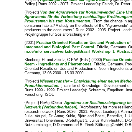
Policy.] Runs 2002 - 2007. Project Leader(s):
Feindt, Dr. Peter
{Project}
Von der Agrarwende zur Konsumwende? Eine Unte
Agrarwende für die Verbreitung nachhaltiger Ernährungsm
Produzenten bis zum Konsumenten.
[From the change in agr
consumer habits? A study on the effects of the "Agrarwende" al
producers to the consumers.] Runs 2002 - 2005. Project Leade
Projektgruppe für Sozialforschung e.V .
(2001)
Practice Oriented Results on Use and Production of
Integrated and Biological Pest Control.
Trifolio, Germany. O
m.de/info_service/workshops/Brasil_Workshop_1_Abstract
Kleeberg, H.
and
Zebitz, C.P.W.
(Eds.) (2000)
Practice Orient
Neem - Ingredients and Pheromones.
Trifolio, Germany. Pro
Oriented Results on Use and Production of Neem-Ingredients
Germany, 13.03.2000 - 15.03.2000.
{Project}
Wissenstransfer – Entwicklung einer neuen Metho
Produktinnovation.
[Transfer of Knowledge - Development of 
Runs 1999 - 1999. Project Leader(s):
Schramm, Engelbert
, Ins
Forschung, ISOE .
{Project} ReAgt4Oeko:
Agroforst zur Resilienzsteigerung i
Netzwerk (Verbundvorhaben).
[Agroforestry for more resilienc
research network.] Runs 2026 - 2031. Project Leader(s):
Athman
Julia
;
Vaupel, Dr. Anna
;
Kuhla, Björn
and
Bösel, Benedikt
, 1. 
Universität Hohenheim, D-Stuttgart 3. Julius Kühn-Institut, D-Q
Nutztierbiologie, D-Dummerstorf 5. Finck Stiftung gGmbH, D-Br