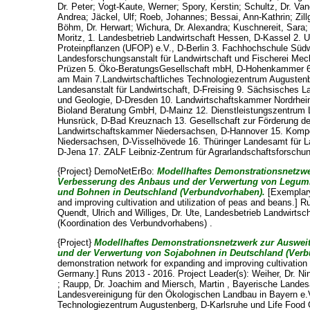
Dr. Peter
;
Vogt-Kaute, Werner
;
Spory, Kerstin
;
Schultz, Dr. Va
Andrea
;
Jäckel, Ulf
;
Roeb, Johannes
;
Bessai, Ann-Kathrin
;
Zil
Böhm, Dr. Herwart
;
Wichura, Dr. Alexandra
;
Kuschnereit, Sara
Moritz
, 1. Landesbetrieb Landwirtschaft Hessen, D-Kassel 2. 
Proteinpflanzen (UFOP) e.V., D-Berlin 3. Fachhochschule Südw
Landesforschungsanstalt für Landwirtschaft und Fischerei M
Prüzen 5. Öko-BeratungsGesellschaft mbH, D-Hohenkammer 6.
am Main 7.Landwirtschaftliches Technologiezentrum Augustenb
Landesanstalt für Landwirtschaft, D-Freising 9. Sächsisches 
und Geologie, D-Dresden 10. Landwirtschaftskammer Nordrhein
Bioland Beratung GmbH, D-Mainz 12. Dienstleistungszentrum
Hunsrück, D-Bad Kreuznach 13. Gesellschaft zur Förderung de
Landwirtschaftskammer Niedersachsen, D-Hannover 15. Kom
Niedersachsen, D-Visselhövede 16. Thüringer Landesamt für L
D-Jena 17. ZALF Leibniz-Zentrum für Agrarlandschaftsforschun
{Project} DemoNetErBo:
Modellhaftes Demonstrationsnetzw
Verbesserung des Anbaus und der Verwertung von Legum
und Bohnen in Deutschland (Verbundvorhaben).
[Exemplary
and improving cultivation and utilization of peas and beans.] R
Quendt, Ulrich
and
Williges, Dr. Ute
, Landesbetrieb Landwirtsc
(Koordination des Verbundvorhabens) .
{Project}
Modellhaftes Demonstrationsnetzwerk zur Auswe
und der Verwertung von Sojabohnen in Deutschland (Ver
demonstration network for expanding and improving cultivation a
Germany.] Runs 2013 - 2016. Project Leader(s):
Weiher, Dr. Ni
;
Raupp, Dr. Joachim
and
Miersch, Martin
, Bayerische Landesa
Landesvereinigung für den Ökologischen Landbau in Bayern e.
Technologiezentrum Augustenberg, D-Karlsruhe und Life Food G