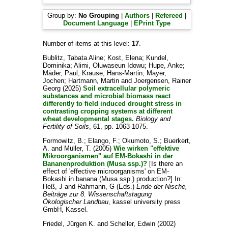
Group by:
No Grouping
|
Authors
|
Refereed
|
Document Language
|
EPrint Type
Number of items at this level:
17
.
Bublitz, Tabata Aline
;
Kost, Elena
;
Kundel,
Dominika
;
Alimi, Oluwaseun Idowu
;
Hupe, Anke
;
Mäder, Paul
;
Krause, Hans-Martin
;
Mayer,
Jochen
;
Hartmann, Martin
and
Joergensen, Rainer
Georg
(2025)
Soil extracellular polymeric
substances and microbial biomass react
differently to field induced drought stress in
contrasting cropping systems at different
wheat developmental stages.
Biology and
Fertility of Soils
, 61, pp. 1063-1075.
Formowitz, B.
;
Elango, F.
;
Okumoto, S.
;
Buerkert,
A.
and
Müller, T.
(2005)
Wie wirken "effektive
Mikroorganismen" auf EM-Bokashi in der
Bananenproduktion (Musa ssp.)?
[Is there an
effect of 'effective microorganisms' on EM-
Bokashi in banana (Musa ssp.) production?] In:
Heß, J
and
Rahmann, G
(Eds.)
Ende der Nische,
Beiträge zur 8. Wissenschaftstagung
Ökologischer Landbau
, kassel university press
GmbH, Kassel.
Friedel, Jürgen K.
and
Scheller, Edwin
(2002)