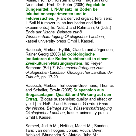
Müller, Prof. Dr. Torsten
and
von Fragstein und
Niemsdorff, Prof. Dr. Peter
(2005)
Vegetabile
Düngemittel: I. N-Umsatz im Boden bei
Inkubationsexperimenten und in
Feldversuchen.
[Plant derived organic fertilisers:
I. Soil N turnover in lab-incubation and field
experiments.] In:
Neß, J
and
Rahmann, G
(Eds.)
Ende der Nische, Beiträge zur 8.
Wissenschaftstagung Ökologischer Landbau
,
kassel university press GmbH, Kassel.
Raubuch, Markus
;
Pyttlik, Claudia
and
Jörgensen,
Rainer Georg
(2003)
Mikrobiologische
Indikatoren der Bodenfruchtbarkeit in einem
Zweikulturen-Nutzungssystem.
In:
Freyer,
Bernhard
(Ed.)
7. Wissenschaftstagung zum
ökologischen Landbau: Ökologischer Landbau der
Zukunft
, pp. 17-20.
Raubuch, Markus
;
Terhoeven-Urselmans, Thomas
and
Scheller, Edwin
(2005)
Suspension aus
Biogasanlagen: Qualität und Wirkung auf den
Ertrag.
[Biogas suspension: quality and effect on
yield.] In:
Heß, J
and
Rahmann, G
(Eds.)
Ende
der Nische, Beiträge zur 8. Wissenschaftstagung
Ökologischer Landbau
, kassel university press
GmbH, Kassel.
Sarneel, Judith M.
;
Hefting, Mariet M.
;
Sanden,
Taru
;
van den Hoogen, Johan
;
Routh, Devin
;
Adhikari, Bhupendra S.
;
Alatalo, Juha M.
;