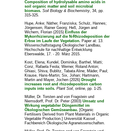
Composition of hydrolysable amino acids in
soil organic matter and soil microbial
biomass.
Soil Biology & Biochemistry
, 34, pp.
315-325.
Hupe, Anke
;
Näther, Franziska
;
Schulz, Hannes
;
Jörgensen, Rainer Georg
;
Heß, Jürgen
and
Wichern, Florian
(2015)
Einfluss der
Mykorrhizierung auf die N-Rhizodeposition der
Erbse im Laufe der Vegetation.
Paper at: 13.
Wissenschaftstagung Ökologischer Landbau,
Hochschule für nachhaltige Entwicklung
Eberswalde, 17. - 20. März 2015.
Kost, Elena
;
Kundel, Dominika
;
Barthel, Matti
;
Conz, Rafaela Feola
;
Werner, Roland Anton
;
Ghiasi, Shiva
;
Bublitz, Tabata Aline
;
Mäder, Paul
;
Krause, Hans-Martin
;
Six, Johan
;
Hartmann,
Martin
and
Mayer, Jochen
(2026)
Drought
increases root and rhizodeposition carbon
inputs into soils.
Plant Soil
, online, pp. 1-25.
Müller, Dr. Torsten
and
von Fragstein und
Niemsdorff, Prof. Dr. Peter
(2003)
Umsatz und
Wirkung vegetabiler Düngemittel im
Ökologischen Gemüseanbau.
[Organic
Fertilisers Derived from Plant Materials in Organic
Vegetable Production.] Universität Kassel ,
Fachbereich Ökologische Agrarwissenschaften.