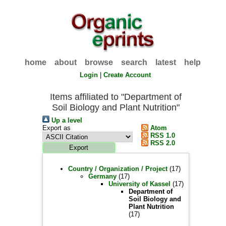
home
about
browse
search
latest
help
Login
|
Create Account
Items affiliated to "Department of
Soil Biology and Plant Nutrition"
Up a level
Export as
Atom
RSS 1.0
RSS 2.0
Country / Organization / Project
(17)
Germany
(17)
University of Kassel
(17)
Department of
Soil Biology and
Plant Nutrition
(17)