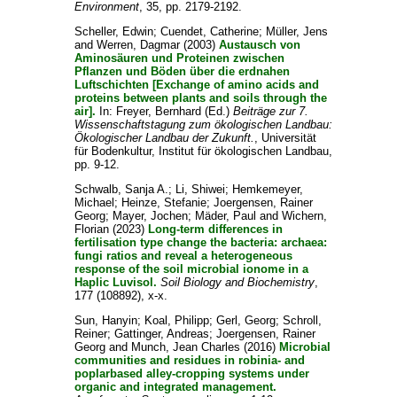
Environment
, 35, pp. 2179-2192.
Scheller, Edwin
;
Cuendet, Catherine
;
Müller, Jens
and
Werren, Dagmar
(2003)
Austausch von
Aminosäuren und Proteinen zwischen
Pflanzen und Böden über die erdnahen
Luftschichten [Exchange of amino acids and
proteins between plants and soils through the
air].
In:
Freyer, Bernhard
(Ed.)
Beiträge zur 7.
Wissenschaftstagung zum ökologischen Landbau:
Ökologischer Landbau der Zukunft.
, Universität
für Bodenkultur, Institut für ökologischen Landbau,
pp. 9-12.
Schwalb, Sanja A.
;
Li, Shiwei
;
Hemkemeyer,
Michael
;
Heinze, Stefanie
;
Joergensen, Rainer
Georg
;
Mayer, Jochen
;
Mäder, Paul
and
Wichern,
Florian
(2023)
Long-term differences in
fertilisation type change the bacteria: archaea:
fungi ratios and reveal a heterogeneous
response of the soil microbial ionome in a
Haplic Luvisol.
Soil Biology and Biochemistry
,
177 (108892), x-x.
Sun, Hanyin
;
Koal, Philipp
;
Gerl, Georg
;
Schroll,
Reiner
;
Gattinger, Andreas
;
Joergensen, Rainer
Georg
and
Munch, Jean Charles
(2016)
Microbial
communities and residues in robinia- and
poplarbased alley-cropping systems under
organic and integrated management.