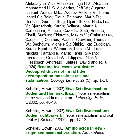
Aleksanyan, Alla
;
Althuizen, Inge H.J.
;
Alsafran,
Mohammed H. S. A.
;
Atkins, Jeff W.
;
Augusto,
Laurent
;
Aurela, Mika
;
Azarov, Aleksej V.
;
Barrio,
Isabel C.
;
Beier, Claus
;
Bejarano, María D.
;
Benham, Sue E.
;
Berg, Björn
;
Bezler, Nadezhda
V.
;
Björnsdóttir, Katrín
;
Bolinder, Martin A.
;
Carbognani, Michele
;
Cazzolla Gatti, Roberto
;
Chelli, Stefano
;
Chistotin, Maxim V.
;
Christiansen,
Casper T.
;
Courtois, Pascal
;
Crowther, Thomas
W.
;
Dechoum, Michele S.
;
Djukic, Ika
;
Duddigan,
Sarah
;
Egerton- Warburton, Louise M.
;
Fanin,
Nicolas
;
Fantappiè, Maria
;
Fares, Silvano
;
Fernandes, Geraldo W.
;
Filippova, Nina V.
;
Fliessbach, Andreas
;
Fuentes, David
and
et, al.
(2024)
Reading tea leaves worldwide:
Decoupled drivers of initial litter
decomposition mass-loss rate and
stabilization.
Ecology Letters
, 27 (5), pp. 1-14.
Scheller, Edwin
(2002)
Eiweißstoffwechsel im
Boden und Humusaufbau.
[Protein metabolism
in the soil and humification.]
Lebendige Erde
,
3/2002, pp. 40-43.
Scheller, Edwin
(2002)
Eiweißstoffwechsel und
Bodenfruchtbarkeit.
[Protein metabolism and soil
fertility.]
Bioland
, 1/2002, pp. 12-13.
Scheller, Edwin
(2001)
Amino acids in dew -
origin and seasonal variation.
Atmospheric