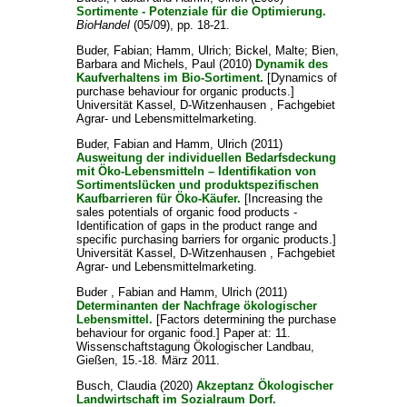
Sortimente - Potenziale für die Optimierung.
BioHandel
(05/09), pp. 18-21.
Buder, Fabian
;
Hamm, Ulrich
;
Bickel, Malte
;
Bien,
Barbara
and
Michels, Paul
(2010)
Dynamik des
Kaufverhaltens im Bio-Sortiment.
[Dynamics of
purchase behaviour for organic products.]
Universität Kassel, D-Witzenhausen , Fachgebiet
Agrar- und Lebensmittelmarketing.
Buder, Fabian
and
Hamm, Ulrich
(2011)
Ausweitung der individuellen Bedarfsdeckung
mit Öko-Lebensmitteln – Identifikation von
Sortimentslücken und produktspezifischen
Kaufbarrieren für Öko-Käufer.
[Increasing the
sales potentials of organic food products -
Identification of gaps in the product range and
specific purchasing barriers for organic products.]
Universität Kassel, D-Witzenhausen , Fachgebiet
Agrar- und Lebensmittelmarketing.
Buder , Fabian
and
Hamm, Ulrich
(2011)
Determinanten der Nachfrage ökologischer
Lebensmittel.
[Factors determining the purchase
behaviour for organic food.] Paper at: 11.
Wissenschaftstagung Ökologischer Landbau,
Gießen, 15.-18. März 2011.
Busch, Claudia
(2020)
Akzeptanz Ökologischer
Landwirtschaft im Sozialraum Dorf.