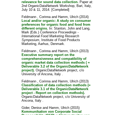
relevance for sound data collection.
Paper at:
2nd OrganicDataNetwork Workshop, Bari, Italy,
July 10 & 11, 2014. [Completed]
Feldmann , Corinna
and
Hamm, Ulrich
(2014)
Local and/or organic: A study on consumer
preferences for organic food and food from
different origins.
In:
Stanton, John
and
Lang,
Mark
(Eds.)
Conference Proceedings -
International Food Marketing Research
Symposium
, Institute of Food Products
Marketing, Aarhus, Denmark.
Feldmann , Corinna
and
Hamm, Ulrich
(2013)
Executive summary report on the
comprehensiveness and compatibility of
organic market data collection methods ( =
Deliverable 3.2 of the OrganicDataNetwork
project).
OrganicDataNetwork project, c/o
University of Ancona, Italy .
Feldmann , Corinna
and
Hamm, Ulrich
(2013)
Classification of data collection methods (=
Deliverable 3.1 of the OrganicDataNetwork
project - Report on collection methods).
OrganicDataNetwork project, c/o University of
Ancona, Italy .
Gider, Denise
and
Hamm, Ulrich
(2015)
Kommunikation von Corporate Social