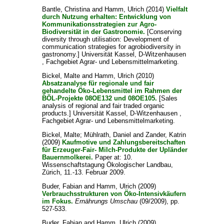
Bantle, Christina
and
Hamm, Ulrich
(2014)
Vielfalt
durch Nutzung erhalten: Entwicklung von
Kommunikationsstrategien zur Agro-
Biodiversität in der Gastronomie.
[Conserving
diversity through utilisation: Development of
communication strategies for agrobiodiversity in
gastronomy.] Universität Kassel, D-Witzenhausen
, Fachgebiet Agrar- und Lebensmittelmarketing.
Bickel, Malte
and
Hamm, Ulrich
(2010)
Absatzanalyse für regionale und fair
gehandelte Öko-Lebensmittel im Rahmen der
BÖL-Projekte 08OE132 und 08OE105.
[Sales
analysis of regional and fair traded organic
products.] Universität Kassel, D-Witzenhausen ,
Fachgebiet Agrar- und Lebensmittelmarketing.
Bickel, Malte
;
Mühlrath, Daniel
and
Zander, Katrin
(2009)
Kaufmotive und Zahlungsbereitschaften
für Erzeuger-Fair- Milch-Produkte der Upländer
Bauernmolkerei.
Paper at: 10.
Wissenschaftstagung Ökologischer Landbau,
Zürich, 11.-13. Februar 2009.
Buder, Fabian
and
Hamm, Ulrich
(2009)
Verbrauchsstrukturen von Öko-Intensivkäufern
im Fokus.
Ernährungs Umschau
(09/2009), pp.
527-533.
Buder, Fabian
and
Hamm, Ulrich
(2009)