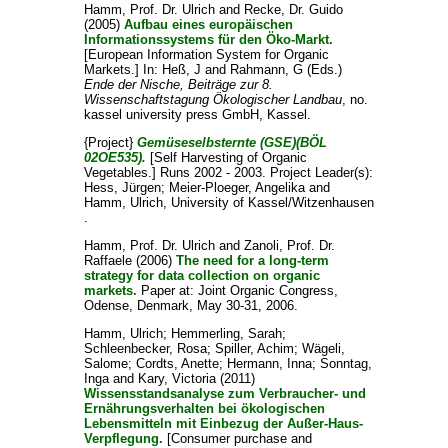
Hamm, Prof. Dr. Ulrich
and
Recke, Dr. Guido
(2005)
Aufbau eines europäischen
Informationssystems für den Öko-Markt.
[European Information System for Organic
Markets.] In:
Heß, J
and
Rahmann, G
(Eds.)
Ende der Nische, Beiträge zur 8.
Wissenschaftstagung Ökologischer Landbau
, no.
kassel university press GmbH, Kassel.
{Project}
Gemüseselbsternte (GSE)(BÖL
02OE535).
[Self Harvesting of Organic
Vegetables.] Runs 2002 - 2003. Project Leader(s):
Hess, Jürgen
;
Meier-Ploeger, Angelika
and
Hamm, Ulrich
, University of Kassel/Witzenhausen
.
Hamm, Prof. Dr. Ulrich
and
Zanoli, Prof. Dr.
Raffaele
(2006)
The need for a long-term
strategy for data collection on organic
markets.
Paper at: Joint Organic Congress,
Odense, Denmark, May 30-31, 2006.
Hamm, Ulrich
;
Hemmerling, Sarah
;
Schleenbecker, Rosa
;
Spiller, Achim
;
Wägeli,
Salome
;
Cordts, Anette
;
Hermann, Inna
;
Sonntag,
Inga
and
Kary, Victoria
(2011)
Wissensstandsanalyse zum Verbraucher- und
Ernährungsverhalten bei ökologischen
Lebensmitteln mit Einbezug der Außer-Haus-
Verpflegung.
[Consumer purchase and