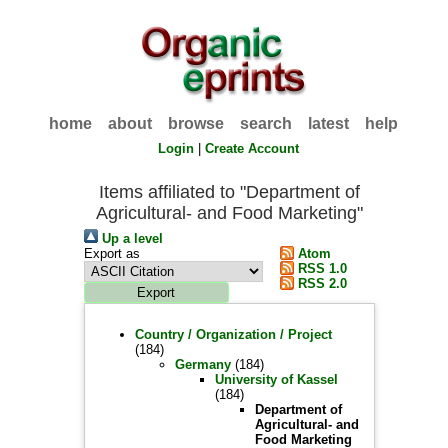
home
about
browse
search
latest
help
Login
|
Create Account
Items affiliated to "Department of
Agricultural- and Food Marketing"
Up a level
Export as
Atom
RSS 1.0
RSS 2.0
Country / Organization / Project
(184)
Germany
(184)
University of Kassel
(184)
Department of
Agricultural- and
Food Marketing