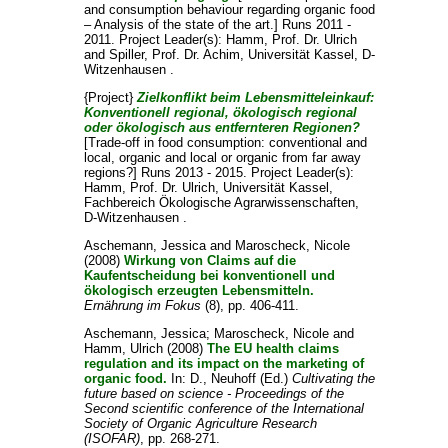
and consumption behaviour regarding organic food
– Analysis of the state of the art.] Runs 2011 -
2011. Project Leader(s):
Hamm, Prof. Dr. Ulrich
and
Spiller, Prof. Dr. Achim
, Universität Kassel, D-
Witzenhausen .
{Project}
Zielkonflikt beim Lebensmitteleinkauf:
Konventionell regional, ökologisch regional
oder ökologisch aus entfernteren Regionen?
[Trade-off in food consumption: conventional and
local, organic and local or organic from far away
regions?] Runs 2013 - 2015. Project Leader(s):
Hamm, Prof. Dr. Ulrich
, Universität Kassel,
Fachbereich Ökologische Agrarwissenschaften,
D-Witzenhausen .
Aschemann, Jessica
and
Maroscheck, Nicole
(2008)
Wirkung von Claims auf die
Kaufentscheidung bei konventionell und
ökologisch erzeugten Lebensmitteln.
Ernährung im Fokus
(8), pp. 406-411.
Aschemann, Jessica
;
Maroscheck, Nicole
and
Hamm, Ulrich
(2008)
The EU health claims
regulation and its impact on the marketing of
organic food.
In:
D., Neuhoff
(Ed.)
Cultivating the
future based on science - Proceedings of the
Second scientific conference of the International
Society of Organic Agriculture Research
(ISOFAR)
, pp. 268-271.