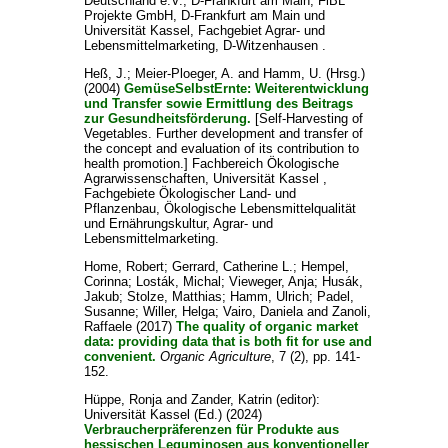
Deutschland e.V., D-Frankfurt am Main; FiBL
Projekte GmbH, D-Frankfurt am Main und
Universität Kassel, Fachgebiet Agrar- und
Lebensmittelmarketing, D-Witzenhausen .
Heß, J.
;
Meier-Ploeger, A.
and
Hamm, U. (Hrsg.)
(2004)
GemüseSelbstErnte: Weiterentwicklung
und Transfer sowie Ermittlung des Beitrags
zur Gesundheitsförderung.
[Self-Harvesting of
Vegetables. Further development and transfer of
the concept and evaluation of its contribution to
health promotion.] Fachbereich Ökologische
Agrarwissenschaften, Universität Kassel ,
Fachgebiete Ökologischer Land- und
Pflanzenbau, Ökologische Lebensmittelqualität
und Ernährungskultur, Agrar- und
Lebensmittelmarketing.
Home, Robert
;
Gerrard, Catherine L.
;
Hempel,
Corinna
;
Losták, Michal
;
Vieweger, Anja
;
Husák,
Jakub
;
Stolze, Matthias
;
Hamm, Ulrich
;
Padel,
Susanne
;
Willer, Helga
;
Vairo, Daniela
and
Zanoli,
Raffaele
(2017)
The quality of organic market
data: providing data that is both fit for use and
convenient.
Organic Agriculture
, 7 (2), pp. 141-
152.
Hüppe, Ronja
and
Zander, Katrin
(editor):
Universität Kassel (Ed.) (2024)
Verbraucherpräferenzen für Produkte aus
hessischen Leguminosen aus konventioneller