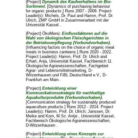
{Project}
Dynamik des Kaufverhaltens im Bio-
Sortiment.
[Dynamics of purchasing behaviour
for organic products.] Runs 2007 - 2009. Project
Leader(s):
Michels, Dr. Paul
and
Hamm, Prof. Dr.
Ulrich
, ZMP GmbH in Zusammenarbeit mit der
Universität Kassel .
{Project} ÖkoMenü:
Einflussfaktoren auf die
Wahl von ökologischen Fleischgerichten in
der Betriebsverpflegung (Verbundvorhaben).
[Influencing factors on the choice of organic meat
meals in business canteens.] Runs 2020 - 2022.
Project Leader(s):
Hamm, Prof. Dr. Ulrich
and
Erhart, Anja
, Universität Kassel, Fachbereich 11
Ökologische Agrarwissenschaften, Fachgebiet
Agrar- und Lebensmittelmarketing, D-
Witzenhausen und FiBL Deutschland e.V., D-
Frankfurt am Main .
{Project}
Entwicklung einer
Kommunikationsstrategie für nachhaltige
Aquakulturprodukte (Verbundvorhaben).
[Communication strategy for sustainably produced
aquaculture products.] Runs 2012 - 2014. Project
Leader(s):
Hamm, Prof. Dr. Ulrich
;
Janssen, Dr.
Meike
and
Korn, M.Sc. Antje
, Universität Kassel,
Fachbereich Ökologische Agrarwissenschaften,
D-Witzenhausen .
{Project}
Entwicklung eines Konzepts zur