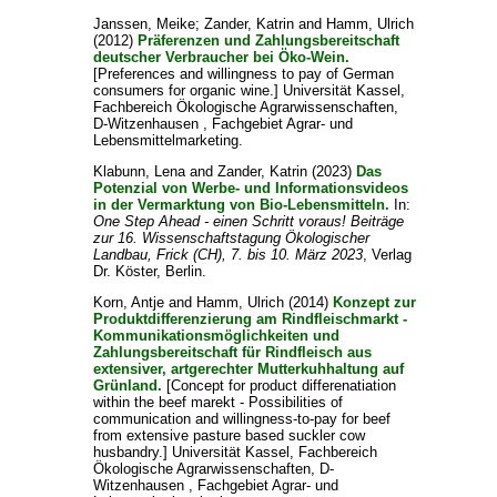
Janssen, Meike
;
Zander, Katrin
and
Hamm, Ulrich
(2012)
Präferenzen und Zahlungsbereitschaft
deutscher Verbraucher bei Öko-Wein.
[Preferences and willingness to pay of German
consumers for organic wine.] Universität Kassel,
Fachbereich Ökologische Agrarwissenschaften,
D-Witzenhausen , Fachgebiet Agrar- und
Lebensmittelmarketing.
Klabunn, Lena
and
Zander, Katrin
(2023)
Das
Potenzial von Werbe- und Informationsvideos
in der Vermarktung von Bio-Lebensmitteln.
In:
One Step Ahead - einen Schritt voraus! Beiträge
zur 16. Wissenschaftstagung Ökologischer
Landbau, Frick (CH), 7. bis 10. März 2023
, Verlag
Dr. Köster, Berlin.
Korn, Antje
and
Hamm, Ulrich
(2014)
Konzept zur
Produktdifferenzierung am Rindfleischmarkt -
Kommunikationsmöglichkeiten und
Zahlungsbereitschaft für Rindfleisch aus
extensiver, artgerechter Mutterkuhhaltung auf
Grünland.
[Concept for product differenatiation
within the beef marekt - Possibilities of
communication and willingness-to-pay for beef
from extensive pasture based suckler cow
husbandry.] Universität Kassel, Fachbereich
Ökologische Agrarwissenschaften, D-
Witzenhausen , Fachgebiet Agrar- und