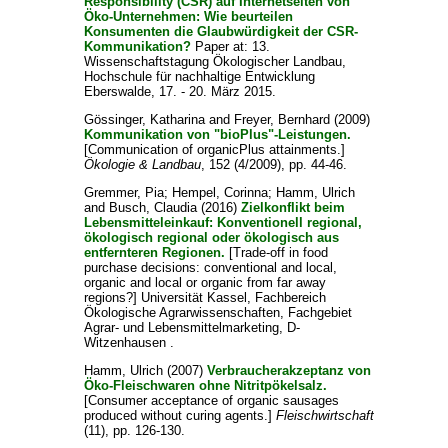
Responsibility (CSR) auf Internetseiten von
Öko-Unternehmen: Wie beurteilen
Konsumenten die Glaubwürdigkeit der CSR-
Kommunikation?
Paper at: 13.
Wissenschaftstagung Ökologischer Landbau,
Hochschule für nachhaltige Entwicklung
Eberswalde, 17. - 20. März 2015.
Gössinger, Katharina
and
Freyer, Bernhard
(2009)
Kommunikation von "bioPlus"-Leistungen.
[Communication of organicPlus attainments.]
Ökologie & Landbau
, 152 (4/2009), pp. 44-46.
Gremmer, Pia
;
Hempel, Corinna
;
Hamm, Ulrich
and
Busch, Claudia
(2016)
Zielkonflikt beim
Lebensmitteleinkauf: Konventionell regional,
ökologisch regional oder ökologisch aus
entfernteren Regionen.
[Trade-off in food
purchase decisions: conventional and local,
organic and local or organic from far away
regions?] Universität Kassel, Fachbereich
Ökologische Agrarwissenschaften, Fachgebiet
Agrar- und Lebensmittelmarketing, D-
Witzenhausen .
Hamm, Ulrich
(2007)
Verbraucherakzeptanz von
Öko-Fleischwaren ohne Nitritpökelsalz.
[Consumer acceptance of organic sausages
produced without curing agents.]
Fleischwirtschaft
(11), pp. 126-130.