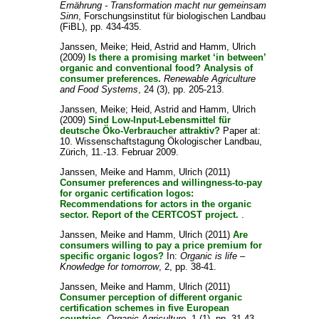
Ernährung - Transformation macht nur gemeinsam
Sinn
, Forschungsinstitut für biologischen Landbau
(FiBL), pp. 434-435.
Janssen, Meike
;
Heid, Astrid
and
Hamm, Ulrich
(2009)
Is there a promising market ‘in between’
organic and conventional food? Analysis of
consumer preferences.
Renewable Agriculture
and Food Systems
, 24 (3), pp. 205-213.
Janssen, Meike
;
Heid, Astrid
and
Hamm, Ulrich
(2009)
Sind Low-Input-Lebensmittel für
deutsche Öko-Verbraucher attraktiv?
Paper at:
10. Wissenschaftstagung Ökologischer Landbau,
Zürich, 11.-13. Februar 2009.
Janssen, Meike
and
Hamm, Ulrich
(2011)
Consumer preferences and willingness-to-pay
for organic certification logos:
Recommendations for actors in the organic
sector. Report of the CERTCOST project.
.
Janssen, Meike
and
Hamm, Ulrich
(2011)
Are
consumers willing to pay a price premium for
specific organic logos?
In:
Organic is life –
Knowledge for tomorrow
, 2, pp. 38-41.
Janssen, Meike
and
Hamm, Ulrich
(2011)
Consumer perception of different organic
certification schemes in five European
countries.
Organic Agriculture
, 1 (1), pp. 31-43.