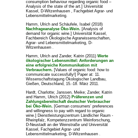
consumption behaviour regarding organic food –
Analysis of the state of the art.] Universität
Kassel, D-Witzenhausen , Fachgebiet Agrar- und
Lebensmittelmarketing.
Hamm, Ulrich
and
Schäufele, Isabel
(2018)
Nachfrageanalyse Öko-Wein.
[Analysis of
demand for organic wine.] Universität Kassel,
Fachbereich Ökologische Agrarwissenschaften,
Agrar- und Lebensmittelmarketing, D-
Witzenhausen .
Hamm, Ulrich
and
Zander, Katrin
(2011)
Werte
ökologischer Lebensmittel: Anforderungen an
eine erfolgreiche Kommunikation mit
Verbrauchern.
[Values of organic food: how to
communicate successfully!] Paper at: 11.
Wissenschaftstagung Ökologischer Landbau,
Gießen, Deutschland, 15.-18. März 2011.
Hardt, Charlotte
;
Janssen, Meike
;
Zander, Katrin
and
Hamm, Ulrich
(2012)
Präferenzen und
Zahlungsbereitschaft deutscher Verbraucher
bei Öko-Wein.
[German consumers’ preferences
and willingness to pay with regard to organic
wine.] Dienstleistungszentrum Ländlicher Raum -
Rheinpfalz, Kompetenzzentrum Weinforschung,
D-Neustadt an der Weinstraße und Universität
Kassel, Fachgebiet Agrar- und
Lebensmittelmarketing, D-Witzenhausen .