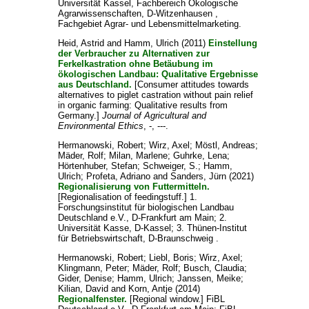
Universität Kassel, Fachbereich Ökologische
Agrarwissenschaften, D-Witzenhausen ,
Fachgebiet Agrar- und Lebensmittelmarketing.
Heid, Astrid
and
Hamm, Ulrich
(2011)
Einstellung
der Verbraucher zu Alternativen zur
Ferkelkastration ohne Betäubung im
ökologischen Landbau: Qualitative Ergebnisse
aus Deutschland.
[Consumer attitudes towards
alternatives to piglet castration without pain relief
in organic farming: Qualitative results from
Germany.]
Journal of Agricultural and
Environmental Ethics
, -, ---.
Hermanowski, Robert
;
Wirz, Axel
;
Möstl, Andreas
;
Mäder, Rolf
;
Milan, Marlene
;
Guhrke, Lena
;
Hörtenhuber, Stefan
;
Schweiger, S.
;
Hamm,
Ulrich
;
Profeta, Adriano
and
Sanders, Jürn
(2021)
Regionalisierung von Futtermitteln.
[Regionalisation of feedingstuff.] 1.
Forschungsinstitut für biologischen Landbau
Deutschland e.V., D-Frankfurt am Main; 2.
Universität Kasse, D-Kassel; 3. Thünen-Institut
für Betriebswirtschaft, D-Braunschweig .
Hermanowski, Robert
;
Liebl, Boris
;
Wirz, Axel
;
Klingmann, Peter
;
Mäder, Rolf
;
Busch, Claudia
;
Gider, Denise
;
Hamm, Ulrich
;
Janssen, Meike
;
Kilian, David
and
Korn, Antje
(2014)
Regionalfenster.
[Regional window.] FiBL