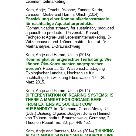
Lebensmittelmarketing.
Korn, Antje
;
Feucht, Yvonne
;
Zander, Katrin
;
Janssen, Meike
and
Hamm, Ulrich
(2014)
Entwicklung einer Kommunikationsstrategie
für nachhaltige Aquakulturprodukte.
[Communication strategy for sustainably produced
aquaculture products.] Universität Kassel,
Fachgebiet Agrar- und Lebensmittelmarketing, D-
Witzenhausen und Thünen-Institut, Institut für
Marktanalyse, D-Braunschweig .
Korn, Antje
and
Hamm, Ulrich
(2015)
Kommunikation artgerechter Tierhaltung: Wie
können Öko-Konsumenten angesprochen
werden?
Paper at: 13. Wissenschaftstagung
Ökologischer Landbau, Hochschule für
nachhaltige Entwicklung Eberswalde, 17. - 20.
März 2015.
Korn, Antje
and
Hamm, Ulrich
(2014)
DIFFERENTIATION OF REARING SYSTEMS: IS
THERE A MARKET FOR ORGANIC BEEF
FROM EXTENSIVE SUCKLER COW
HUSBANDRY?
In:
Rahmann, G.
and
Aksoy, U.
(Eds.)
Building Organic Bridges
, Johann Heinrich
von Thünen-Institut, Braunschweig, Germany, 2,
Thuenen Report, no. 20, pp. 449-452.
Korn, Antje
and
Janssen, Meike
(2014)
THINKING
ALOUD ABOUT SUSTAINABLE AQUACULTURE