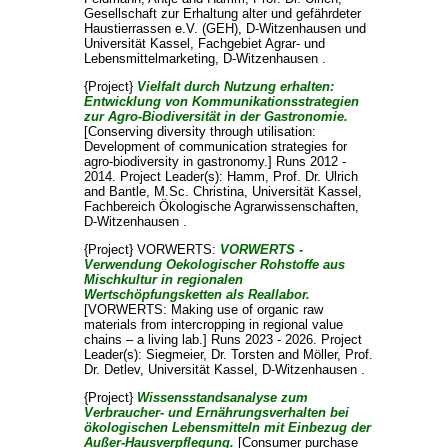
Gesellschaft zur Erhaltung alter und gefährdeter
Haustierrassen e.V. (GEH), D-Witzenhausen und
Universität Kassel, Fachgebiet Agrar- und
Lebensmittelmarketing, D-Witzenhausen .
{Project}
Vielfalt durch Nutzung erhalten:
Entwicklung von Kommunikationsstrategien
zur Agro-Biodiversität in der Gastronomie.
[Conserving diversity through utilisation:
Development of communication strategies for
agro-biodiversity in gastronomy.] Runs 2012 -
2014. Project Leader(s):
Hamm, Prof. Dr. Ulrich
and
Bantle, M.Sc. Christina
, Universität Kassel,
Fachbereich Ökologische Agrarwissenschaften,
D-Witzenhausen .
{Project} VORWERTS:
VORWERTS -
Verwendung Oekologischer Rohstoffe aus
Mischkultur in regionalen
Wertschöpfungsketten als Reallabor.
[VORWERTS: Making use of organic raw
materials from intercropping in regional value
chains – a living lab.] Runs 2023 - 2026. Project
Leader(s):
Siegmeier, Dr. Torsten
and
Möller, Prof.
Dr. Detlev
, Universität Kassel, D-Witzenhausen .
{Project}
Wissensstandsanalyse zum
Verbraucher- und Ernährungsverhalten bei
ökologischen Lebensmitteln mit Einbezug der
Außer-Hausverpflegung.
[Consumer purchase