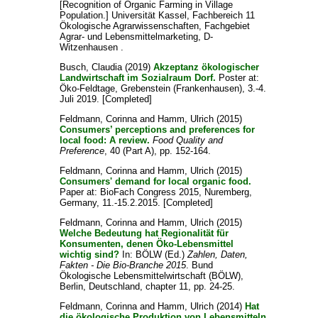
[Recognition of Organic Farming in Village
Population.] Universität Kassel, Fachbereich 11
Ökologische Agrarwissenschaften, Fachgebiet
Agrar- und Lebensmittelmarketing, D-
Witzenhausen .
Busch, Claudia
(2019)
Akzeptanz ökologischer
Landwirtschaft im Sozialraum Dorf.
Poster at:
Öko-Feldtage, Grebenstein (Frankenhausen), 3.-4.
Juli 2019. [Completed]
Feldmann, Corinna
and
Hamm, Ulrich
(2015)
Consumers’ perceptions and preferences for
local food: A review.
Food Quality and
Preference
, 40 (Part A), pp. 152-164.
Feldmann, Corinna
and
Hamm, Ulrich
(2015)
Consumers' demand for local organic food.
Paper at: BioFach Congress 2015, Nuremberg,
Germany, 11.-15.2.2015. [Completed]
Feldmann, Corinna
and
Hamm, Ulrich
(2015)
Welche Bedeutung hat Regionalität für
Konsumenten, denen Öko-Lebensmittel
wichtig sind?
In:
BÖLW
(Ed.)
Zahlen, Daten,
Fakten - Die Bio-Branche 2015
. Bund
Ökologische Lebensmittelwirtschaft (BÖLW),
Berlin, Deutschland, chapter 11, pp. 24-25.
Feldmann, Corinna
and
Hamm, Ulrich
(2014)
Hat
die ökologische Produktion von Lebensmitteln