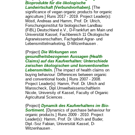
Bioprodukte für die ökologische
Landwirtschaft (Verbundvorhaben).
[The
significance of vegan organic products for organic
agriculture.] Runs 2017 - 2019. Project Leader(s):
Möstl, Andreas
and
Hamm, Prof. Dr. Ulrich
,
Forschungsinstitut für biologischen Landbau
(FiBL) Deutschland e.V., D-Frankfurt am Main und
Universität Kassel, Fachbereich 11 Ökologische
Agrarwissenschaften, Fachgebiet Agrar- und
Lebensmittelmarketing, D-Witzenhausen .
{Project}
Die Wirkungen von
gesundheitsbezogenen Aussagen (Health
Claims) auf das Kaufverhalten: Unterschiede
zwischen ökologischen und konventionellen
Lebensmitteln.
[The impact of health claims on
buying behaviour: Differences between organic
and conventional foods.] Runs 2007 - 2008.
Project Leader(s):
Hamm, Prof. Dr. Ulrich
and
Maroscheck, Dipl.Umweltwissenschaftlerin
Nicole
, University of Kassel, Faculty of Organic
Agricultural Sciences .
{Project}
Dynamik des Kaufverhaltens im Bio-
Sortiment.
[Dynamics of purchase behaviour for
organic products.] Runs 2009 - 2010. Project
Leader(s):
Hamm, Prof. Dr. Ulrich
and
Buder,
Dipl.-Soz Fabian
, Universität Kassel, D-
Witzenhausen .