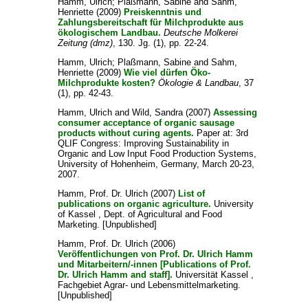
Hamm, Ulrich
;
Plaßmann, Sabine
and
Sahm,
Henriette
(2009)
Preiskenntnis und
Zahlungsbereitschaft für Milchprodukte aus
ökologischem Landbau.
Deutsche Molkerei
Zeitung (dmz)
, 130. Jg. (1), pp. 22-24.
Hamm, Ulrich
;
Plaßmann, Sabine
and
Sahm,
Henriette
(2009)
Wie viel dürfen Öko-
Milchprodukte kosten?
Ökologie & Landbau
, 37
(1), pp. 42-43.
Hamm, Ulrich
and
Wild, Sandra
(2007)
Assessing
consumer acceptance of organic sausage
products without curing agents.
Paper at: 3rd
QLIF Congress: Improving Sustainability in
Organic and Low Input Food Production Systems,
University of Hohenheim, Germany, March 20-23,
2007.
Hamm, Prof. Dr. Ulrich
(2007)
List of
publications on organic agriculture.
University
of Kassel , Dept. of Agricultural and Food
Marketing. [Unpublished]
Hamm, Prof. Dr. Ulrich
(2006)
Veröffentlichungen von Prof. Dr. Ulrich Hamm
und Mitarbeitern/-innen [Publications of Prof.
Dr. Ulrich Hamm and staff].
Universität Kassel ,
Fachgebiet Agrar- und Lebensmittelmarketing.
[Unpublished]