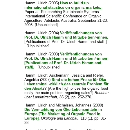
Hamm, Ulrich
(2005)
How to build up
international statistics on organic markets.
Paper at: Researching Sustainable Systems -
International Scientific Conference on Organic
Agriculture, Adelaide, Australia, September 21-23,
2005. [Unpublished]
Hamm, Ulrich
(2004)
Veröffentlichungen von
Prof. Dr. Ulrich Hamm und Mitarbeitern/-innen.
[Publications of Prof. Dr. Ulrich Hamm and staff.]
. [Unpublished]
Hamm, Ulrich
(2003)
Veröffentlichungen von
Prof. Dr. Ulrich Hamm und Mitarbeitern/-innen
[Publications of Prof. Dr. Ulrich Hamm and
staff].
. [Unpublished]
Hamm, Ulrich
;
Aschemann, Jessica
and
Riefer,
Angelika
(2007)
Sind die hohen Preise für Öko-
Lebensmittel wirklich das zentrale Problem für
den Absatz?
[Are the high prices for organic food
really the main problem regarding sales?]
Berichte
über Landwirtschaft
, 85 (2), pp. 252-270.
Hamm, Ulrich
and
Michelsen, Johannes
(2000)
Die Vermarktung von Öko-Lebensmitteln in
Europa [The Marketing of Organic Food in
Europe].
Ökologie und Landbau
, 113 (1), pp. 31-
38.