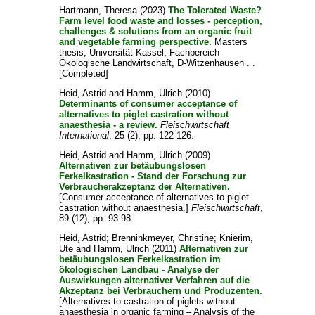
Hartmann, Theresa
(2023)
The Tolerated Waste?
Farm level food waste and losses - perception,
challenges & solutions from an organic fruit
and vegetable farming perspective.
Masters
thesis, Universität Kassel, Fachbereich
Ökologische Landwirtschaft, D-Witzenhausen . .
[Completed]
Heid, Astrid
and
Hamm, Ulrich
(2010)
Determinants of consumer acceptance of
alternatives to piglet castration without
anaesthesia - a review.
Fleischwirtschaft
International
, 25 (2), pp. 122-126.
Heid, Astrid
and
Hamm, Ulrich
(2009)
Alternativen zur betäubungslosen
Ferkelkastration - Stand der Forschung zur
Verbraucherakzeptanz der Alternativen.
[Consumer acceptance of alternatives to piglet
castration without anaesthesia.]
Fleischwirtschaft
,
89 (12), pp. 93-98.
Heid, Astrid
;
Brenninkmeyer, Christine
;
Knierim,
Ute
and
Hamm, Ulrich
(2011)
Alternativen zur
betäubungslosen Ferkelkastration im
ökologischen Landbau - Analyse der
Auswirkungen alternativer Verfahren auf die
Akzeptanz bei Verbrauchern und Produzenten.
[Alternatives to castration of piglets without
anaesthesia in organic farming – Analysis of the