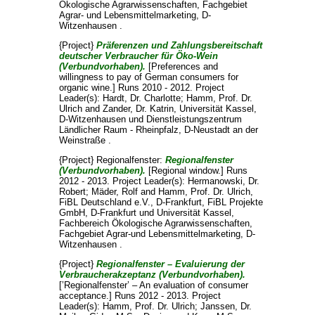
Ökologische Agrarwissenschaften, Fachgebiet
Agrar- und Lebensmittelmarketing, D-
Witzenhausen .
{Project}
Präferenzen und Zahlungsbereitschaft
deutscher Verbraucher für Öko-Wein
(Verbundvorhaben).
[Preferences and
willingness to pay of German consumers for
organic wine.] Runs 2010 - 2012. Project
Leader(s):
Hardt, Dr. Charlotte
;
Hamm, Prof. Dr.
Ulrich
and
Zander, Dr. Katrin
, Universität Kassel,
D-Witzenhausen und Dienstleistungszentrum
Ländlicher Raum - Rheinpfalz, D-Neustadt an der
Weinstraße .
{Project} Regionalfenster:
Regionalfenster
(Verbundvorhaben).
[Regional window.] Runs
2012 - 2013. Project Leader(s):
Hermanowski, Dr.
Robert
;
Mäder, Rolf
and
Hamm, Prof. Dr. Ulrich
,
FiBL Deutschland e.V., D-Frankfurt, FiBL Projekte
GmbH, D-Frankfurt und Universität Kassel,
Fachbereich Ökologische Agrarwissenschaften,
Fachgebiet Agrar-und Lebensmittelmarketing, D-
Witzenhausen .
{Project}
Regionalfenster – Evaluierung der
Verbraucherakzeptanz (Verbundvorhaben).
[’Regionalfenster’ – An evaluation of consumer
acceptance.] Runs 2012 - 2013. Project
Leader(s):
Hamm, Prof. Dr. Ulrich
;
Janssen, Dr.