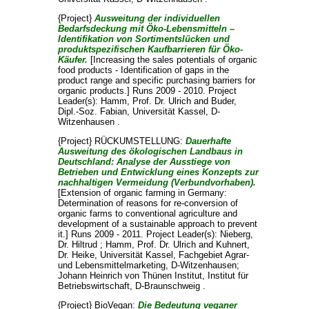
{Project}
Ausweitung der individuellen
Bedarfsdeckung mit Öko-Lebensmitteln –
Identifikation von Sortimentslücken und
produktspezifischen Kaufbarrieren für Öko-
Käufer.
[Increasing the sales potentials of organic
food products - Identification of gaps in the
product range and specific purchasing barriers for
organic products.] Runs 2009 - 2010. Project
Leader(s):
Hamm, Prof. Dr. Ulrich
and
Buder,
Dipl.-Soz. Fabian
, Universität Kassel, D-
Witzenhausen .
{Project} RÜCKUMSTELLUNG:
Dauerhafte
Ausweitung des ökologischen Landbaus in
Deutschland: Analyse der Ausstiege von
Betrieben und Entwicklung eines Konzepts zur
nachhaltigen Vermeidung (Verbundvorhaben).
[Extension of organic farming in Germany:
Determination of reasons for re-conversion of
organic farms to conventional agriculture and
development of a sustainable approach to prevent
it.] Runs 2009 - 2011. Project Leader(s):
Nieberg,
Dr. Hiltrud
;
Hamm, Prof. Dr. Ulrich
and
Kuhnert,
Dr. Heike
, Universität Kassel, Fachgebiet Agrar-
und Lebensmittelmarketing, D-Witzenhausen;
Johann Heinrich von Thünen Institut, Institut für
Betriebswirtschaft, D-Braunschweig .
{Project} BioVegan:
Die Bedeutung veganer