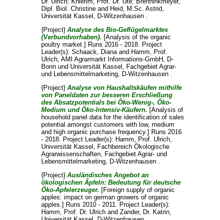
Dr. Ulrich
;
Knierim, Prof. Dr. Ute
;
Brenninkmeyer,
Dipl. Biol. Christine
and
Heid, M.Sc. Astrid
,
Universität Kassel, D-Witzenhausen .
{Project}
Analyse des Bio-Geflügelmarktes
(Verbundvorhaben).
[Analysis of the organic
poultry market.] Runs 2016 - 2018. Project
Leader(s):
Schaack, Diana
and
Hamm, Prof.
Ulrich
, AMI Agrarmarkt Informations-GmbH, D-
Bonn und Universität Kassel, Fachgebiet Agrar-
und Lebensmittelmarketing, D-Witzenhausen .
{Project}
Analyse von Haushaltskäufen mithilfe
von Paneldaten zur besseren Erschließung
des Absatzpotentials bei Öko-Wenig-, Öko-
Medium und Öko-Intensiv-Käufern.
[Analysis of
household panel data for the identification of sales
potential amongst customers with low, medium
and high organic purchase frequency.] Runs 2016
- 2018. Project Leader(s):
Hamm, Prof. Ulrich
,
Universität Kassel, Fachbereich Ökologische
Agrarwissenschaften, Fachgebiet Agrar- und
Lebensmittelmarketing, D-Witzenhausen .
{Project}
Ausländisches Angebot an
ökologischen Äpfeln: Bedeutung für deutsche
Öko-Apfelerzeuger.
[Foreign supply of organic
apples: impact on german growers of organic
apples.] Runs 2010 - 2011. Project Leader(s):
Hamm, Prof. Dr. Ulrich
and
Zander, Dr. Katrin
,
Universität Kassel, D-Witzenhausen .