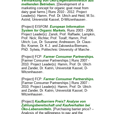
Vermarktung von Öko-Ziegenlammfleisch aus
melkenden Betrieben.
[Development of a
marketing concept for organic goat meat from
dairy goat farms.] Runs 2010 - 2012. Project
Leader(s):
Hamm, Prof. Dr. Ulrich
and
Heid, M.Sc.
Astrid
, Universität Kassel, D-Witzenhausen .
{Project} EISFOM:
European Information
System for Organic Markets.
Runs 2003 - 2006.
Project Leader(s):
Zanoli, Prof. Raffaele
;
Lampkin,
Prof. Nick
;
Richter, Prof. Toralf
;
Hamm, Prof.
Ulrich
;
Lux, Dr. Susanne
;
Andreasen, Dr. Claus-
Bo
;
Kramer, Dr. K.J.
and
Zakowska-Biemans,
PhD. Sylwia
, Politechnic University of Marche .
{Project} FCP:
Farmer Consumer Partnerships.
[Farmer Consumer Partnerships.] Runs 2007 -
2010. Project Leader(s):
Hamm, Prof. Dr. Ulrich
and
Zander, Dr. Katrin
, Universität Kassel, D-
Witzenhausen .
{Project} FCP:
Farmer Consumer Partnerships.
[Farmer Consumer Partnerships.] Runs 2007 -
2010. Project Leader(s):
Hamm, Prof. Dr. Ulrich
and
Zander, Dr. Katrin
, Universität Kassel, D-
Witzenhausen .
{Project}
Kaufbarriere Preis? Analyse von
Zahlungsbereitschaft und Kaufverhalten bei
Öko-Lebensmitteln.
[Purchasing barrier price? –
Analysis of the willingness to pay and the