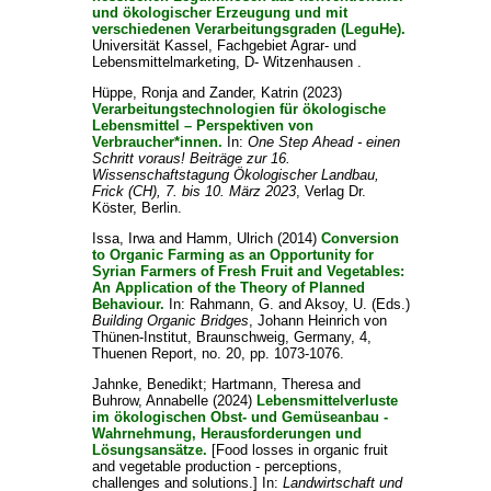
und ökologischer Erzeugung und mit
verschiedenen Verarbeitungsgraden (LeguHe).
Universität Kassel, Fachgebiet Agrar- und
Lebensmittelmarketing, D- Witzenhausen .
Hüppe, Ronja
and
Zander, Katrin
(2023)
Verarbeitungstechnologien für ökologische
Lebensmittel – Perspektiven von
Verbraucher*innen.
In:
One Step Ahead - einen
Schritt voraus! Beiträge zur 16.
Wissenschaftstagung Ökologischer Landbau,
Frick (CH), 7. bis 10. März 2023
, Verlag Dr.
Köster, Berlin.
Issa, Irwa
and
Hamm, Ulrich
(2014)
Conversion
to Organic Farming as an Opportunity for
Syrian Farmers of Fresh Fruit and Vegetables:
An Application of the Theory of Planned
Behaviour.
In:
Rahmann, G.
and
Aksoy, U.
(Eds.)
Building Organic Bridges
, Johann Heinrich von
Thünen-Institut, Braunschweig, Germany, 4,
Thuenen Report, no. 20, pp. 1073-1076.
Jahnke, Benedikt
;
Hartmann, Theresa
and
Buhrow, Annabelle
(2024)
Lebensmittelverluste
im ökologischen Obst- und Gemüseanbau -
Wahrnehmung, Herausforderungen und
Lösungsansätze.
[Food losses in organic fruit
and vegetable production - perceptions,
challenges and solutions.] In:
Landwirtschaft und