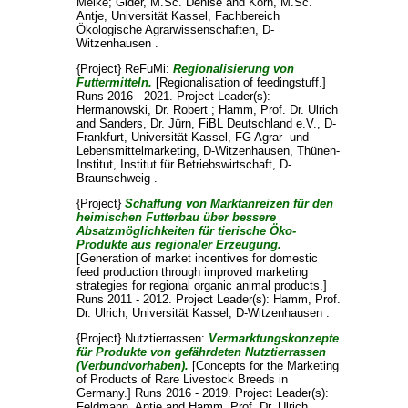
Meike
;
Gider, M.Sc. Denise
and
Korn, M.Sc.
Antje
, Universität Kassel, Fachbereich
Ökologische Agrarwissenschaften, D-
Witzenhausen .
{Project} ReFuMi:
Regionalisierung von
Futtermitteln.
[Regionalisation of feedingstuff.]
Runs 2016 - 2021. Project Leader(s):
Hermanowski, Dr. Robert
;
Hamm, Prof. Dr. Ulrich
and
Sanders, Dr. Jürn
, FiBL Deutschland e.V., D-
Frankfurt, Universität Kassel, FG Agrar- und
Lebensmittelmarketing, D-Witzenhausen, Thünen-
Institut, Institut für Betriebswirtschaft, D-
Braunschweig .
{Project}
Schaffung von Marktanreizen für den
heimischen Futterbau über bessere
Absatzmöglichkeiten für tierische Öko-
Produkte aus regionaler Erzeugung.
[Generation of market incentives for domestic
feed production through improved marketing
strategies for regional organic animal products.]
Runs 2011 - 2012. Project Leader(s):
Hamm, Prof.
Dr. Ulrich
, Universität Kassel, D-Witzenhausen .
{Project} Nutztierrassen:
Vermarktungskonzepte
für Produkte von gefährdeten Nutztierrassen
(Verbundvorhaben).
[Concepts for the Marketing
of Products of Rare Livestock Breeds in
Germany.] Runs 2016 - 2019. Project Leader(s):
Feldmann, Antje
and
Hamm, Prof. Dr. Ulrich
,