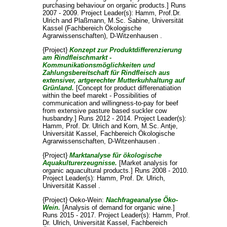
purchasing behaviour on organic products.] Runs
2007 - 2009. Project Leader(s):
Hamm, Prof.Dr.
Ulrich
and
Plaßmann, M.Sc. Sabine
, Universität
Kassel (Fachbereich Ökologische
Agrarwissenschaften), D-Witzenhausen .
{Project}
Konzept zur Produktdifferenzierung
am Rindfleischmarkt -
Kommunikationsmöglichkeiten und
Zahlungsbereitschaft für Rindfleisch aus
extensiver, artgerechter Mutterkuhhaltung auf
Grünland.
[Concept for product differenatiation
within the beef marekt - Possibilities of
communication and willingness-to-pay for beef
from extensive pasture based suckler cow
husbandry.] Runs 2012 - 2014. Project Leader(s):
Hamm, Prof. Dr. Ulrich
and
Korn, M.Sc. Antje
,
Universität Kassel, Fachbereich Ökologische
Agrarwissenschaften, D-Witzenhausen .
{Project}
Marktanalyse für ökologische
Aquakulturerzeugnisse.
[Market analysis for
organic aquacultural products.] Runs 2008 - 2010.
Project Leader(s):
Hamm, Prof. Dr. Ulrich
,
Universität Kassel .
{Project} Oeko-Wein:
Nachfrageanalyse Öko-
Wein.
[Analysis of demand for organic wine.]
Runs 2015 - 2017. Project Leader(s):
Hamm, Prof.
Dr. Ulrich
, Universität Kassel, Fachbereich