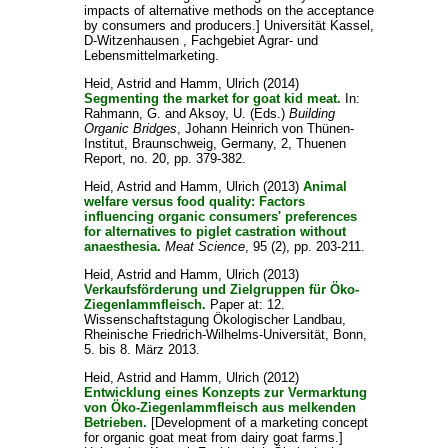
impacts of alternative methods on the acceptance
by consumers and producers.] Universität Kassel,
D-Witzenhausen , Fachgebiet Agrar- und
Lebensmittelmarketing.
Heid, Astrid
and
Hamm, Ulrich
(2014)
Segmenting the market for goat kid meat.
In:
Rahmann, G.
and
Aksoy, U.
(Eds.)
Building
Organic Bridges
, Johann Heinrich von Thünen-
Institut, Braunschweig, Germany, 2, Thuenen
Report, no. 20, pp. 379-382.
Heid, Astrid
and
Hamm, Ulrich
(2013)
Animal
welfare versus food quality: Factors
influencing organic consumers' preferences
for alternatives to piglet castration without
anaesthesia.
Meat Science
, 95 (2), pp. 203-211.
Heid, Astrid
and
Hamm, Ulrich
(2013)
Verkaufsförderung und Zielgruppen für Öko-
Ziegenlammfleisch.
Paper at: 12.
Wissenschaftstagung Ökologischer Landbau,
Rheinische Friedrich-Wilhelms-Universität, Bonn,
5. bis 8. März 2013.
Heid, Astrid
and
Hamm, Ulrich
(2012)
Entwicklung eines Konzepts zur Vermarktung
von Öko-Ziegenlammfleisch aus melkenden
Betrieben.
[Development of a marketing concept
for organic goat meat from dairy goat farms.]