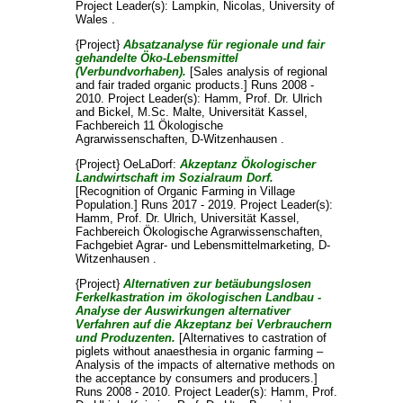
Project Leader(s):
Lampkin, Nicolas
, University of
Wales .
{Project}
Absatzanalyse für regionale und fair
gehandelte Öko-Lebensmittel
(Verbundvorhaben).
[Sales analysis of regional
and fair traded organic products.] Runs 2008 -
2010. Project Leader(s):
Hamm, Prof. Dr. Ulrich
and
Bickel, M.Sc. Malte
, Universität Kassel,
Fachbereich 11 Ökologische
Agrarwissenschaften, D-Witzenhausen .
{Project} OeLaDorf:
Akzeptanz Ökologischer
Landwirtschaft im Sozialraum Dorf.
[Recognition of Organic Farming in Village
Population.] Runs 2017 - 2019. Project Leader(s):
Hamm, Prof. Dr. Ulrich
, Universität Kassel,
Fachbereich Ökologische Agrarwissenschaften,
Fachgebiet Agrar- und Lebensmittelmarketing, D-
Witzenhausen .
{Project}
Alternativen zur betäubungslosen
Ferkelkastration im ökologischen Landbau -
Analyse der Auswirkungen alternativer
Verfahren auf die Akzeptanz bei Verbrauchern
und Produzenten.
[Alternatives to castration of
piglets without anaesthesia in organic farming –
Analysis of the impacts of alternative methods on
the acceptance by consumers and producers.]
Runs 2008 - 2010. Project Leader(s):
Hamm, Prof.