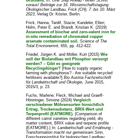
Grünland.
In:
One Step Ahead - einen Schritt
voraus! Beiträge zur 16. Wissenschaftstagung
Ökologischer Landbau, Frick (CH), 7. bis 10. März
2023
, Verlag Dr. Köster, Berlin.
Frick, Hanna
;
Tardif, Stacie
;
Kandeler, Ellen
;
Holm, Peter E.
and
Brandt, Kristian K.
(2019)
Assessment of biochar and zero-valent iron for
in-situ remediation of chromated copper
arsenate contaminated soil.
Science of The
Total Environemnt
, 655, pp. 412-422.
Friedel, Jürgen K.
and
Möller, Kurt
(2015)
Wie
soll der Biolandbau mit Phosphor versorgt
werden? – Gibt es geeignete
Recyclingdünger?
[How to supply organic
farming with phosphorus? - Are suitable recycled
fertilisers available?]
Bio Austria Fachzeitschrift
für Landwirtschaft und Ökologie
, June 2015,
2015/3, p. 23.
Fuchs, Marlene
;
Fleck, Michael
and
Graeff-
Hönninger, Simone
(2024)
Vergleich
verschiedener Möhrensorten hinsichtlich
Ertrag, Trockensubstanz, BRIX-Wert und
Terpenprofil (EATMORE).
[Comparison of
different carrot varieties regarding yield, dry
matter content, BRIX value and terpene profile
(EATMORE).] In:
Landwirtschaft und Ernährung -
Transformation macht nur gemeinsam Sinn
,
Forschungsinstitut für biologischen Landbau