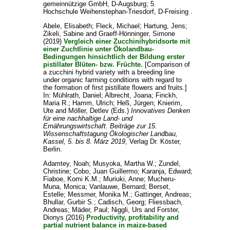
gemeinnützige GmbH, D-Augsburg; 5.
Hochschule Weihenstephan-Triesdorf, D-Freising .
Abele, Elisabeth
;
Fleck, Michael
;
Hartung, Jens
;
Zikeli, Sabine
and
Graeff-Hönninger, Simone
(2019)
Vergleich einer Zucchinihybridsorte mit
einer Zuchtlinie unter Ökolandbau-
Bedingungen hinsichtlich der Bildung erster
pistillater Blüten- bzw. Früchte.
[Comparison of
a zucchini hybrid variety with a breeding line
under organic farming conditions with regard to
the formation of first pistillate flowers and fruits.]
In:
Mühlrath, Daniel
;
Albrecht, Joana
;
Finckh,
Maria R.
;
Hamm, Ulrich
;
Heß, Jürgen
;
Knierim,
Ute
and
Möller, Detlev
(Eds.)
Innovatives Denken
für eine nachhaltige Land- und
Ernährungswirtschaft. Beiträge zur 15.
Wissenschaftstagung Ökologischer Landbau,
Kassel, 5. bis 8. März 2019
, Verlag Dr. Köster,
Berlin.
Adamtey, Noah
;
Musyoka, Martha W.
;
Zundel,
Christine
;
Cobo, Juan Guillermo
;
Karanja, Edward
;
Fiaboe, Komi K.M.
;
Muriuki, Anne
;
Mucheru-
Muna, Monica
;
Vanlauwe, Bernard
;
Berset,
Estelle
;
Messmer, Monika M.
;
Gattinger, Andreas
;
Bhullar, Gurbir S.
;
Cadisch, Georg
;
Fliessbach,
Andreas
;
Mäder, Paul
;
Niggli, Urs
and
Forster,
Dionys
(2016)
Productivity, profitability and
partial nutrient balance in maize-based