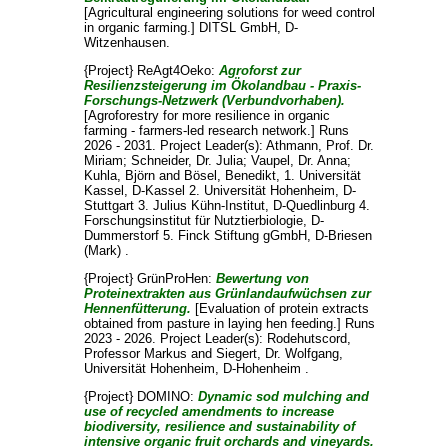
[Agricultural engineering solutions for weed control
in organic farming.] DITSL GmbH, D-
Witzenhausen.
{Project} ReAgt4Oeko:
Agroforst zur
Resilienzsteigerung im Ökolandbau - Praxis-
Forschungs-Netzwerk (Verbundvorhaben).
[Agroforestry for more resilience in organic
farming - farmers-led research network.] Runs
2026 - 2031. Project Leader(s):
Athmann, Prof. Dr.
Miriam
;
Schneider, Dr. Julia
;
Vaupel, Dr. Anna
;
Kuhla, Björn
and
Bösel, Benedikt
, 1. Universität
Kassel, D-Kassel 2. Universität Hohenheim, D-
Stuttgart 3. Julius Kühn-Institut, D-Quedlinburg 4.
Forschungsinstitut für Nutztierbiologie, D-
Dummerstorf 5. Finck Stiftung gGmbH, D-Briesen
(Mark) .
{Project} GrünProHen:
Bewertung von
Proteinextrakten aus Grünlandaufwüchsen zur
Hennenfütterung.
[Evaluation of protein extracts
obtained from pasture in laying hen feeding.] Runs
2023 - 2026. Project Leader(s):
Rodehutscord,
Professor Markus
and
Siegert, Dr. Wolfgang
,
Universität Hohenheim, D-Hohenheim .
{Project} DOMINO:
Dynamic sod mulching and
use of recycled amendments to increase
biodiversity, resilience and sustainability of
intensive organic fruit orchards and vineyards.