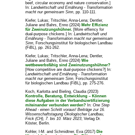
beef, circular economy and nature conservation.]
In:
Landwirtschaft und Ernährung - Transformation
macht nur gemeinsam Sinn
, pp. 110-111.
Kiefer, Lukas
;
Tritschler, Anna-Lena
;
Dentler,
Juliane
and
Bahrs, Enno
(2024)
Mehr Effizienz
für Zweinutzungshühner.
[More effiency for
dual-purpose chickens.] In:
Landwirtschaft und
Ernährung - Transformation macht nur gemeinsam
Sinn
, Forschungsinstitut für biologischen Landbau
(FiBL), pp. 261-262.
Kiefer, Lukas
;
Tritschler, Anna-Lena
;
Dentler,
Juliane
and
Bahrs, Enno
(2024)
Wie
wettbewerbsfähig sind Zweinutzungshühner?
[How competitive are dual-purpose chickens?] In:
Landwirtschaft und Ernährung - Transformation
macht nur gemeinsam Sinn
, Forschungsinstitut
für biologischen Landbau (FiBL), pp. 275-276.
Koch, Karlotta
and
Bieling, Claudia
(2023)
Kontrolle, Beratung, Entwicklung – Können
diese Aufgaben in der Verbandszertifizierung
miteinander verbunden werden?
In:
One Step
Ahead - einen Schritt voraus! Beiträge zur 16.
Wissenschaftstagung Ökologischer Landbau,
Frick (CH), 7. bis 10. März 2023
, Verlag Dr.
Köster, Berlin.
Kohler, I-M.
and
Schmidtner, Eva
(2017)
Die