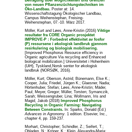
Befragung über Möglichkeiten und Grenzen
von neuen Pflanzenzüchtungstechniken im
Öko-Landbau.
Poster at: 14.
Wissenschaftstagung Ökologischer Landbau,
Campus Weihenstephan, Freising-
Weihenstephan, 07.-10. März 2017.
Möller, Kurt
and
Løes, Anne-Kristin
(2016)
Viktige
resultater fra CORE Organic prosjektet
IMPROVE-P : Forbedret effektivitet av fosfor
(P) ressursene i økologisk landbruk gjennom
resirkulering og biologisk mobilisering.
[Improved Phosphorus Resource efficiency in
Organic agriculture Via recycling and Enhanced
biological mobilization.] Universitetet i Hohenheim
(UiH), Tyskland,Norsk senter for økologisk
landbruk (NORSØK, 2016).
Möller, Kurt
;
Oberson, Astrid
;
Bünemann, Else K.
;
Cooper, Julia
;
Friedel, Jürgen K.
;
Glaesner, Nadia
;
Hörtenhuber, Stefan
;
Løes, Anne-Kristin
;
Mäder,
Paul
;
Meyer, Gregor
;
Müller, Torsten
;
Symanczik,
Sarah
;
Weissengruber, Lina
;
Wollmann, Iris
and
Magid, Jakob
(2018)
Improved Phosphorus
Recycling in Organic Farming: Navigating
Between Constraints.
In:
Sparks, Donald
(Ed.)
Advances in Agronomy
. 1 edition. Elsevier, Inc.,
chapter 4, pp. 159-237.
Morhart, Christopher
;
Schindler, Z.
;
Seifert, T.
;
Obladen, N.
;
Kröner, K.
;
Klein, Alexandra-Maria
;