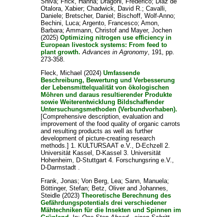
Shiva
;
Frick, Hanna
;
Dragoni, Frederico
;
Diaz de
Otalora, Xabier
;
Chadwick, David R.
;
Cavalli,
Daniele
;
Bretscher, Daniel
;
Bischoff, Wolf-Anno
;
Bechini, Luca
;
Argento, Francesco
;
Amon,
Barbara
;
Ammann, Christof
and
Mayer, Jochen
(2025)
Optimizing nitrogen use efficiency in
European livestock systems: From feed to
plant growth.
Advances in Agronomy
, 191, pp.
273-358.
Fleck, Michael
(2024)
Umfassende
Beschreibung, Bewertung und Verbesserung
der Lebensmittelqualität von ökologischen
Möhren und daraus resultierender Produkte
sowie Weiterentwicklung Bildschaffender
Untersuchungsmethoden (Verbundvorhaben).
[Comprehensive description, evaluation and
improvement of the food quality of organic carrots
and resulting products as well as further
development of picture-creating research
methods.] 1. KULTURSAAT e.V., D-Echzell 2.
Universität Kassel, D-Kassel 3. Universität
Hohenheim, D-Stuttgart 4. Forschungsring e.V.,
D-Darmstadt .
Frank, Jonas
;
Von Berg, Lea
;
Sann, Manuela
;
Böttinger, Stefan
;
Betz, Oliver
and
Johannes,
Steidle
(2023)
Theoretische Berechnung des
Gefährdungspotentials drei verschiedener
Mähtechniken für die Insekten und Spinnen im