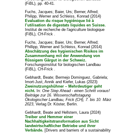
(FiBL), pp. 40-41.
Fuchs, Jacques
;
Baier, Urs
;
Berner, Alfred
;
Philipp, Werner
and
Schleiss, Konrad
(2014)
Evaluation du risque hygiénique lié à
l’utilisation de digestats liquides en Suisse.
Institut de recherche de l'agriculture biologique
(FiBL), CH-Frick .
Fuchs, Jacques
;
Baier, Urs
;
Berner, Alfred
;
Phillipp, Werner
and
Schleiss, Konrad
(2014)
Abschätzung des hygienischen Risikos im
Zusammenhang mit der Anwendung von
flüssigem Gärgut in der Schweiz.
Forschungsinstitut für biologischen Landbau
(FiBL), CH-Frick .
Gebhardt, Beate
;
Bermejo Dominguez, Gabriela
;
Imort-Just, Annik
and
Kiefer, Lukas
(2023)
Zweinutzungshühner – Mehrdeutiger geht
nicht.
In:
One Step Ahead - einen Schritt voraus!
Beiträge zur 16. Wissenschaftstagung
Ökologischer Landbau, Frick (CH), 7. bis 10. März
2023
, Verlag Dr. Köster, Berlin.
Gebhardt, Beate
and
Hellstern, Laura
(2024)
Treiber und Hemmer einer
Nachhaltigkeitstransformation aus Sicht
landwirtschaftlicher Betriebe und ihrer
Verbände.
[Drivers and barriers of a sustainability