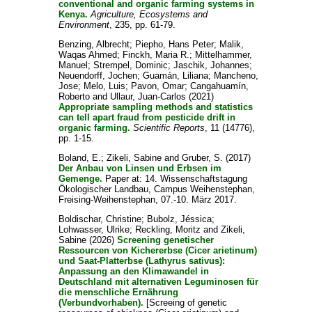
conventional and organic farming systems in
Kenya.
Agriculture, Ecosystems and
Environment
, 235, pp. 61-79.
Benzing, Albrecht
;
Piepho, Hans Peter
;
Malik,
Waqas Ahmed
;
Finckh, Maria R.
;
Mittelhammer,
Manuel
;
Strempel, Dominic
;
Jaschik, Johannes
;
Neuendorff, Jochen
;
Guamán, Liliana
;
Mancheno,
Jose
;
Melo, Luis
;
Pavon, Omar
;
Cangahuamín,
Roberto
and
Ullaur, Juan-Carlos
(2021)
Appropriate sampling methods and statistics
can tell apart fraud from pesticide drift in
organic farming.
Scientific Reports
, 11 (14776),
pp. 1-15.
Boland, E.
;
Zikeli, Sabine
and
Gruber, S.
(2017)
Der Anbau von Linsen und Erbsen im
Gemenge.
Paper at: 14. Wissenschaftstagung
Ökologischer Landbau, Campus Weihenstephan,
Freising-Weihenstephan, 07.-10. März 2017.
Boldischar, Christine
;
Bubolz, Jéssica
;
Lohwasser, Ulrike
;
Reckling, Moritz
and
Zikeli,
Sabine
(2026)
Screening genetischer
Ressourcen von Kichererbse (Cicer arietinum)
und Saat-Platterbse (Lathyrus sativus):
Anpassung an den Klimawandel in
Deutschland mit alternativen Leguminosen für
die menschliche Ernährung
(Verbundvorhaben).
[Screeing of genetic