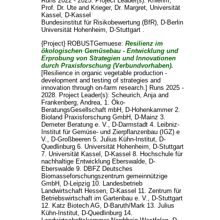
Runs 2022 - 2025. Project Leader(s):
Knierim,
Prof. Dr. Ute
and
Krieger, Dr. Margret
, Universität
Kassel, D-Kassel
Bundesinstitut für Risikobewertung (BfR), D-Berlin
Universität Hohenheim, D-Stuttgart .
{Project} ROBUSTGemuese:
Resilienz im
ökologischen Gemüsebau - Entwicklung und
Erprobung von Strategien und Innovationen
durch Praxisforschung (Verbundvorhaben).
[Resilience in organic vegetable production -
development and testing of strategies and
innovation through on-farm research.] Runs 2025 -
2028. Project Leader(s):
Scheurich, Anja
and
Frankenberg, Andrea
, 1. Öko-
BeratungsGesellschaft mbH, D-Hohenkammer 2.
Bioland Praxisforschung GmbH, D-Mainz 3.
Demeter Beratung e. V., D-Darmstadt 4. Leibniz-
Institut für Gemüse- und Zierpflanzenbau (IGZ) e
V., D-Großbeeren 5. Julius Kühn-Institut, D-
Quedlinburg 6. Universität Hohenheim, D-Stuttgart
7. Universität Kassel, D-Kassel 8. Hochschule für
nachhaltige Entwicklung Eberswalde, D-
Eberswalde 9. DBFZ Deutsches
Biomasseforschungszentrum gemeinnützige
GmbH, D-Leipzig 10. Landesbetrieb
Landwirtschaft Hessen, D-Kassel 11. Zentrum für
Betriebswirtschaft im Gartenbau e. V., D-Stuttgart
12. Katz Biotech AG, D-Baruth/Mark 13. Julius
Kühn-Institut, D-Quedlinburg 14.