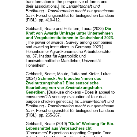
transformation in the perspective of farms and
their associations.] In:
Landwirtschaft und
Ernährung - Transformation macht nur gemeinsam
Sinn
, Forschungsinstitut für biologischen Landbau
(FiBL), pp. 410-412.
Gebhardt, Beate
and
Hellstern, Laura
(2023)
Die
Kraft von Awards Umfrage unter Unternehmen
und Vergabeinstitutionen in Deutschland 2023.
[The power of awards. Survey among companies
and awarding institutions in Germany 2023.]
Hohenheimer Agrarökonomische Arbeitsberichte,
no. 37, Institut für Agrarpolitik und
Landwirtschaftliche Marktlehre, Universität
Hohenheim .
Gebhardt, Beate
;
Maute, Jutta
and
Kiefer, Lukas
(2024)
Schmeckt Verbraucher*innen das
Zweinutzungshuhn? Eine sensorische
Beurteilung von vier Zweinutzungshuhn-
Genetiken.
[Dual-use chickens - Does it appeal to
consumers? A sensory evaluation of four dual-
purpose chicken genetics.] In:
Landwirtschaft und
Ernährung - Transformation macht nur gemeinsam
Sinn
, Forschungsinstitut für biologischen Landbau
(FiBL), pp. 265-267.
Gebhardt, Beate
(2019)
"Gute" Werbung für Bio-
Lebensmittel aus Verbrauchersicht.
[Consumers' Expections regarding Organic Food