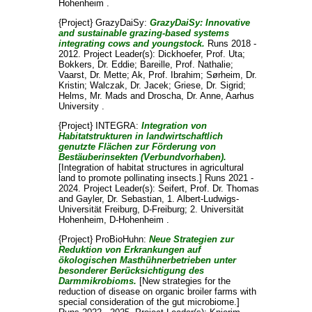
Hohenheim .
{Project} GrazyDaiSy:
GrazyDaiSy: Innovative
and sustainable grazing-based systems
integrating cows and youngstock.
Runs 2018 -
2012. Project Leader(s):
Dickhoefer, Prof. Uta
;
Bokkers, Dr. Eddie
;
Bareille, Prof. Nathalie
;
Vaarst, Dr. Mette
;
Ak, Prof. Ibrahim
;
Sørheim, Dr.
Kristin
;
Walczak, Dr. Jacek
;
Griese, Dr. Sigrid
;
Helms, Mr. Mads
and
Droscha, Dr. Anne
, Aarhus
University .
{Project} INTEGRA:
Integration von
Habitatstrukturen in landwirtschaftlich
genutzte Flächen zur Förderung von
Bestäuberinsekten (Verbundvorhaben).
[Integration of habitat structures in agricultural
land to promote pollinating insects.] Runs 2021 -
2024. Project Leader(s):
Seifert, Prof. Dr. Thomas
and
Gayler, Dr. Sebastian
, 1. Albert-Ludwigs-
Universität Freiburg, D-Freiburg; 2. Universität
Hohenheim, D-Hohenheim .
{Project} ProBioHuhn:
Neue Strategien zur
Reduktion von Erkrankungen auf
ökologischen Masthühnerbetrieben unter
besonderer Berücksichtigung des
Darmmikrobioms.
[New strategies for the
reduction of disease on organic broiler farms with
special consideration of the gut microbiome.]