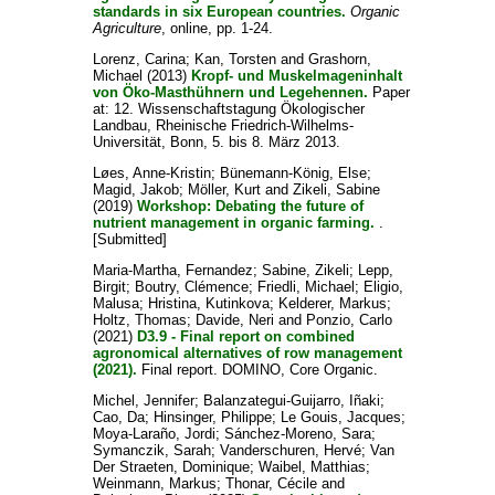
standards in six European countries.
Organic
Agriculture
, online, pp. 1-24.
Lorenz, Carina
;
Kan, Torsten
and
Grashorn,
Michael
(2013)
Kropf- und Muskelmageninhalt
von Öko-Masthühnern und Legehennen.
Paper
at: 12. Wissenschaftstagung Ökologischer
Landbau, Rheinische Friedrich-Wilhelms-
Universität, Bonn, 5. bis 8. März 2013.
Løes, Anne-Kristin
;
Bünemann-König, Else
;
Magid, Jakob
;
Möller, Kurt
and
Zikeli, Sabine
(2019)
Workshop: Debating the future of
nutrient management in organic farming.
.
[Submitted]
Maria-Martha, Fernandez
;
Sabine, Zikeli
;
Lepp,
Birgit
;
Boutry, Clémence
;
Friedli, Michael
;
Eligio,
Malusa
;
Hristina, Kutinkova
;
Kelderer, Markus
;
Holtz, Thomas
;
Davide, Neri
and
Ponzio, Carlo
(2021)
D3.9 - Final report on combined
agronomical alternatives of row management
(2021).
Final report. DOMINO, Core Organic.
Michel, Jennifer
;
Balanzategui-Guijarro, Iñaki
;
Cao, Da
;
Hinsinger, Philippe
;
Le Gouis, Jacques
;
Moya-Laraño, Jordi
;
Sánchez-Moreno, Sara
;
Symanczik, Sarah
;
Vanderschuren, Hervé
;
Van
Der Straeten, Dominique
;
Waibel, Matthias
;
Weinmann, Markus
;
Thonar, Cécile
and