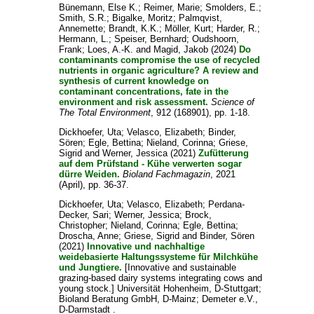
Bünemann, Else K.
;
Reimer, Marie
;
Smolders, E.
;
Smith, S.R.
;
Bigalke, Moritz
;
Palmqvist,
Annemette
;
Brandt, K.K.
;
Möller, Kurt
;
Harder, R.
;
Hermann, L.
;
Speiser, Bernhard
;
Oudshoorn,
Frank
;
Loes, A.-K.
and
Magid, Jakob
(2024)
Do
contaminants compromise the use of recycled
nutrients in organic agriculture? A review and
synthesis of current knowledge on
contaminant concentrations, fate in the
environment and risk assessment.
Science of
The Total Environment
, 912 (168901), pp. 1-18.
Dickhoefer, Uta
;
Velasco, Elizabeth
;
Binder,
Sören
;
Egle, Bettina
;
Nieland, Corinna
;
Griese,
Sigrid
and
Werner, Jessica
(2021)
Zufütterung
auf dem Prüfstand - Kühe verwerten sogar
dürre Weiden.
Bioland Fachmagazin
, 2021
(April), pp. 36-37.
Dickhoefer, Uta
;
Velasco, Elizabeth
;
Perdana-
Decker, Sari
;
Werner, Jessica
;
Brock,
Christopher
;
Nieland, Corinna
;
Egle, Bettina
;
Droscha, Anne
;
Griese, Sigrid
and
Binder, Sören
(2021)
Innovative und nachhaltige
weidebasierte Haltungssysteme für Milchkühe
und Jungtiere.
[Innovative and sustainable
grazing-based dairy systems integrating cows and
young stock.] Universität Hohenheim, D-Stuttgart;
Bioland Beratung GmbH, D-Mainz; Demeter e.V.,
D-Darmstadt .