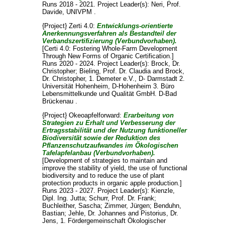
Runs 2018 - 2021. Project Leader(s):
Neri, Prof.
Davide
, UNIVPM .
{Project} Zerti 4.0:
Entwicklungs-orientierte
Anerkennungsverfahren als Bestandteil der
Verbandszertifizierung (Verbundvorhaben).
[Certi 4.0: Fostering Whole-Farm Development
Through New Forms of Organic Certification.]
Runs 2020 - 2024. Project Leader(s):
Brock, Dr.
Christopher
;
Bieling, Prof. Dr. Claudia
and
Brock,
Dr. Christopher
, 1. Demeter e.V., D- Darmstadt 2.
Universität Hohenheim, D-Hohenheim 3. Büro
Lebensmittelkunde und Qualität GmbH. D-Bad
Brückenau .
{Project} Okeoapfelforward:
Erarbeitung von
Strategien zu Erhalt und Verbesserung der
Ertragsstabilität und der Nutzung funktioneller
Biodiversität sowie der Reduktion des
Pflanzenschutzaufwandes im Ökologischen
Tafelapfelanbau (Verbundvorhaben).
[Development of strategies to maintain and
improve the stability of yield, the use of functional
biodiversity and to reduce the use of plant
protection products in organic apple production.]
Runs 2023 - 2027. Project Leader(s):
Kienzle,
Dipl. Ing. Jutta
;
Schurr, Prof. Dr. Frank
;
Buchleither, Sascha
;
Zimmer, Jürgen
;
Benduhn,
Bastian
;
Jehle, Dr. Johannes
and
Pistorius, Dr.
Jens
, 1. Fördergemeinschaft Ökologischer