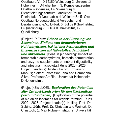
Obstbau e.V., D-74189 Weinsberg 2. Universität
Hohenheim, D-Hohenheim 3. Kompetenzzentrum
Obstbau-Bodensee, D-Ravensburg 4.
Dienstleistungszentrum Ländlicher Raum -
Rheinpfalz, D-Neustadt a.d. Weinstraße 5. Öko-
Obstbau Norddeutschland Versuchs- und
Beratungsring e.V., D-Jork 6. Julius Kühn-Institut,
D-Quedlinburg 7. Julius Kühn-Institut, D-
Quedlinburg .
{Project} PiFerm:
Erbsen in der Fütterung von
Schweinen: Einfluss von fermentierbaren
Kohlenhydraten, bakterieller Fermentation und
Enzymzusätzen auf Nährstoffverdaulichkeit
und Mikrobiota.
[Peas in pig feeding: Impact of
fermentable carbohydrates, bacterial fermentation
and enzyme supplements on nutrient digestibility
and intestinal microbiota.] Runs 2023 - 2026.
Project Leader(s):
Rodehutscord, Professor
Markus
;
Seifert, Professor Jana
and
Camarinha
Silva, Professor Amélia
, Universität Hohenheim,
D-Hohenheim .
{Project} ZwiebOEL:
Exploration des Potentials
alter Zwiebel-Landsorten für den Ökolandbau
(Verbundvorhaben).
[Exploration of the potential
of old onion landraces for organic farming.] Runs
2020 - 2023. Project Leader(s):
Kulling, Prof. Dr.
Sabine
;
Zörb, Prof. Dr. Christian
and
Weinert, Dr.
Christoph
, 1. Max Rubner-Institut; 2. Universität