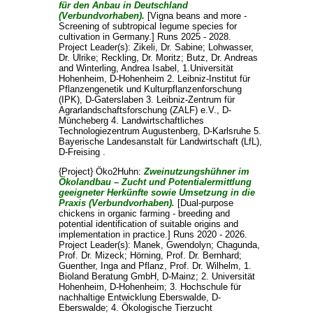
für den Anbau in Deutschland
(Verbundvorhaben).
[Vigna beans and more -
Screening of subtropical Iegume species for
cultivation in Germany.] Runs 2025 - 2028.
Project Leader(s):
Zikeli, Dr. Sabine
;
Lohwasser,
Dr. Ulrike
;
Reckling, Dr. Moritz
;
Butz, Dr. Andreas
and
Winterling, Andrea Isabel
, 1.Universität
Hohenheim, D-Hohenheim 2. Leibniz-Institut für
Pflanzengenetik und Kulturpflanzenforschung
(IPK), D-Gaterslaben 3. Leibniz-Zentrum für
Agrarlandschaftsforschung (ZALF) e.V., D-
Müncheberg 4. Landwirtschaftliches
Technologiezentrum Augustenberg, D-Karlsruhe 5.
Bayerische Landesanstalt für Landwirtschaft (LfL),
D-Freising .
{Project} Öko2Huhn:
Zweinutzungshühner im
Ökolandbau – Zucht und Potentialermittlung
geeigneter Herkünfte sowie Umsetzung in die
Praxis (Verbundvorhaben).
[Dual-purpose
chickens in organic farming - breeding and
potential identification of suitable origins and
implementation in practice.] Runs 2020 - 2026.
Project Leader(s):
Manek, Gwendolyn
;
Chagunda,
Prof. Dr. Mizeck
;
Hörning, Prof. Dr. Bernhard
;
Guenther, Inga
and
Pflanz, Prof. Dr. Wilhelm
, 1.
Bioland Beratung GmbH, D-Mainz; 2. Universität
Hohenheim, D-Hohenheim; 3. Hochschule für
nachhaltige Entwicklung Eberswalde, D-
Eberswalde; 4. Ökologische Tierzucht