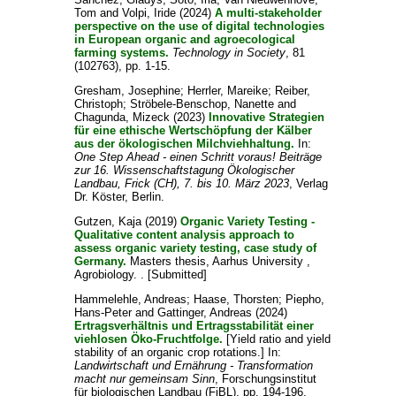
Tom
and
Volpi, Iride
(2024)
A multi-stakeholder
perspective on the use of digital technologies
in European organic and agroecological
farming systems.
Technology in Society
, 81
(102763), pp. 1-15.
Gresham, Josephine
;
Herrler, Mareike
;
Reiber,
Christoph
;
Ströbele-Benschop, Nanette
and
Chagunda, Mizeck
(2023)
Innovative Strategien
für eine ethische Wertschöpfung der Kälber
aus der ökologischen Milchviehhaltung.
In:
One Step Ahead - einen Schritt voraus! Beiträge
zur 16. Wissenschaftstagung Ökologischer
Landbau, Frick (CH), 7. bis 10. März 2023
, Verlag
Dr. Köster, Berlin.
Gutzen, Kaja
(2019)
Organic Variety Testing -
Qualitative content analysis approach to
assess organic variety testing, case study of
Germany.
Masters thesis, Aarhus University ,
Agrobiology. . [Submitted]
Hammelehle, Andreas
;
Haase, Thorsten
;
Piepho,
Hans-Peter
and
Gattinger, Andreas
(2024)
Ertragsverhältnis und Ertragsstabilität einer
viehlosen Öko-Fruchtfolge.
[Yield ratio and yield
stability of an organic crop rotations.] In:
Landwirtschaft und Ernährung - Transformation
macht nur gemeinsam Sinn
, Forschungsinstitut
für biologischen Landbau (FiBL), pp. 194-196.