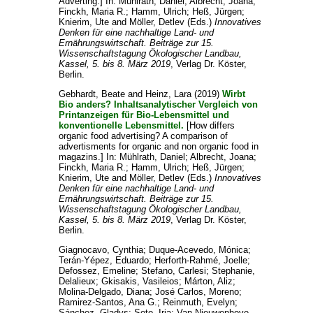
Adverting.] In:
Mühlrath, Daniel
;
Albrecht, Joana
;
Finckh, Maria R.
;
Hamm, Ulrich
;
Heß, Jürgen
;
Knierim, Ute
and
Möller, Detlev
(Eds.)
Innovatives
Denken für eine nachhaltige Land- und
Ernährungswirtschaft. Beiträge zur 15.
Wissenschaftstagung Ökologischer Landbau,
Kassel, 5. bis 8. März 2019
, Verlag Dr. Köster,
Berlin.
Gebhardt, Beate
and
Heinz, Lara
(2019)
Wirbt
Bio anders? Inhaltsanalytischer Vergleich von
Printanzeigen für Bio-Lebensmittel und
konventionelle Lebensmittel.
[How differs
organic food advertising? A comparison of
advertisments for organic and non organic food in
magazins.] In:
Mühlrath, Daniel
;
Albrecht, Joana
;
Finckh, Maria R.
;
Hamm, Ulrich
;
Heß, Jürgen
;
Knierim, Ute
and
Möller, Detlev
(Eds.)
Innovatives
Denken für eine nachhaltige Land- und
Ernährungswirtschaft. Beiträge zur 15.
Wissenschaftstagung Ökologischer Landbau,
Kassel, 5. bis 8. März 2019
, Verlag Dr. Köster,
Berlin.
Giagnocavo, Cynthia
;
Duque-Acevedo, Mónica
;
Terán-Yépez, Eduardo
;
Herforth-Rahmé, Joelle
;
Defossez, Emeline
;
Stefano, Carlesi
;
Stephanie,
Delalieux
;
Gkisakis, Vasileios
;
Márton, Aliz
;
Molina-Delgado, Diana
;
José Carlos, Moreno
;
Ramirez-Santos, Ana G.
;
Reinmuth, Evelyn
;
Sánchez, Gladys
;
Soto, Iria
;
Van Nieuwenhove,