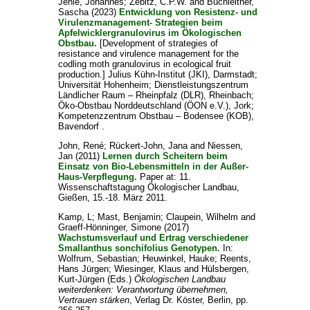
Jehle, Johannes
;
Zebitz, C.P.W.
and
Buchleither,
Sascha
(2023)
Entwicklung von Resistenz- und
Virulenzmanagement- Strategien beim
Apfelwicklergranulovirus im Ökologischen
Obstbau.
[Development of strategies of
resistance and virulence management for the
codling moth granulovirus in ecological fruit
production.] Julius Kühn-Institut (JKI), Darmstadt;
Universität Hohenheim; Dienstleistungszentrum
Ländlicher Raum – Rheinpfalz (DLR), Rheinbach;
Öko-Obstbau Norddeutschland (ÖON e.V.), Jork;
Kompetenzzentrum Obstbau – Bodensee (KOB),
Bavendorf .
John, René
;
Rückert-John, Jana
and
Niessen,
Jan
(2011)
Lernen durch Scheitern beim
Einsatz von Bio-Lebensmitteln in der Außer-
Haus-Verpflegung.
Paper at: 11.
Wissenschaftstagung Ökologischer Landbau,
Gießen, 15.-18. März 2011.
Kamp, L
;
Mast, Benjamin
;
Claupein, Wilhelm
and
Graeff-Hönninger, Simone
(2017)
Wachstumsverlauf und Ertrag verschiedener
Smallanthus sonchifolius Genotypen.
In:
Wolfrum, Sebastian
;
Heuwinkel, Hauke
;
Reents,
Hans Jürgen
;
Wiesinger, Klaus
and
Hülsbergen,
Kurt-Jürgen
(Eds.)
Ökologischen Landbau
weiterdenken: Verantwortung übernehmen,
Vertrauen stärken
, Verlag Dr. Köster, Berlin, pp.