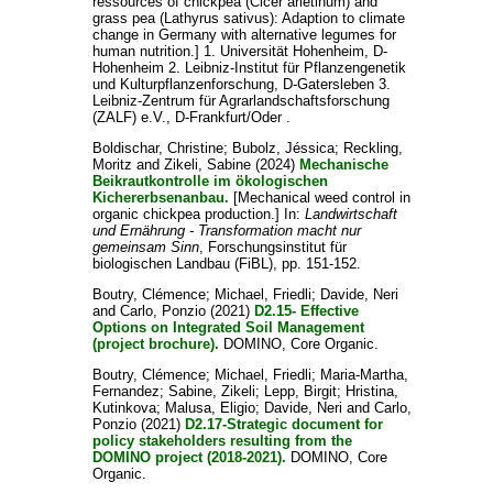
ressources of chickpea (Cicer arietinum) and
grass pea (Lathyrus sativus): Adaption to climate
change in Germany with alternative legumes for
human nutrition.] 1. Universität Hohenheim, D-
Hohenheim 2. Leibniz-Institut für Pflanzengenetik
und Kulturpflanzenforschung, D-Gatersleben 3.
Leibniz-Zentrum für Agrarlandschaftsforschung
(ZALF) e.V., D-Frankfurt/Oder .
Boldischar, Christine
;
Bubolz, Jéssica
;
Reckling,
Moritz
and
Zikeli, Sabine
(2024)
Mechanische
Beikrautkontrolle im ökologischen
Kichererbsenanbau.
[Mechanical weed control in
organic chickpea production.] In:
Landwirtschaft
und Ernährung - Transformation macht nur
gemeinsam Sinn
, Forschungsinstitut für
biologischen Landbau (FiBL), pp. 151-152.
Boutry, Clémence
;
Michael, Friedli
;
Davide, Neri
and
Carlo, Ponzio
(2021)
D2.15- Effective
Options on Integrated Soil Management
(project brochure).
DOMINO, Core Organic.
Boutry, Clémence
;
Michael, Friedli
;
Maria-Martha,
Fernandez
;
Sabine, Zikeli
;
Lepp, Birgit
;
Hristina,
Kutinkova
;
Malusa, Eligio
;
Davide, Neri
and
Carlo,
Ponzio
(2021)
D2.17-Strategic document for
policy stakeholders resulting from the
DOMINO project (2018-2021).
DOMINO, Core
Organic.