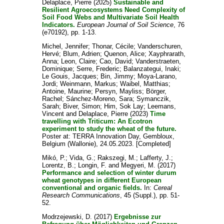
Delaplace, Pierre
(2025)
Sustainable and
Resilient Agroecosystems Need Complexity of
Soil Food Webs and Multivariate Soil Health
Indicators.
European Journal of Soil Science
, 76
(e70192), pp. 1-13.
Michel, Jennifer
;
Thonar, Cécile
;
Vanderschuren,
Hervé
;
Blum, Adrien
;
Quenon, Alice
;
Xayphrarath,
Anna
;
Leon, Claire
;
Cao, David
;
Vanderstraeten,
Dominique
;
Serre, Frederic
;
Balanzategui, Inaki
;
Le Gouis, Jacques
;
Bin, Jimmy
;
Moya-Larano,
Jordi
;
Weinmann, Markus
;
Waibel, Matthias
;
Antoine, Maurine
;
Persyn, Mayliss
;
Börger,
Rachel
;
Sánchez-Moreno, Sara
;
Symanczik,
Sarah
;
Biver, Simon
;
Him, Sok Lay
;
Leemans,
Vincent
and
Delaplace, Pierre
(2023)
Time
travelling with Triticum: An Ecotron
experiment to study the wheat of the future.
Poster at: TERRA Innovation Day, Gembloux,
Belgium (Wallonie), 24.05.2023. [Completed]
Mikó, P.
;
Vida, G.
;
Rakszegi, M.
;
Lafferty, J.
;
Lorentz, B.
;
Longin, F.
and
Megyeri, M.
(2017)
Performance and selection of winter durum
wheat genotypes in different European
conventional and organic fields.
In:
Cereal
Research Communications
, 45 (Suppl.), pp. 51-
52.
Modrzejewski, D.
(2017)
Ergebnisse zur