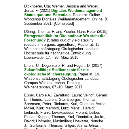
Dickhoefer, Uta
;
Werner, Jessica
and
Weber,
Jonas F.
(2021)
Digitales Weidemanagement –
Status quo und Potentiale.
Paper at: Online-
Workshop Digitales Weidemanagement, Online, 8.
September 2021. [Completed]
Döring, Thomas F.
and
Piepho, Hans Peter
(2015)
Ertragsstabilität im Ökolandbau: Wo steht die
Forschung?
[Status quo of yield stability
research in organic agriculture.] Poster at: 13.
Wissenschaftstagung Ökologischer Landbau,
Hochschule für nachhaltige Entwicklung
Eberswalde, 17. - 20. März 2015.
Eilers, U.
;
Degenkolb, R.
and
Fegert, D.
(2017)
Zukunftsfähige Stallkonzepte für die
ökologische Milcherzeugung.
Paper at: 14.
Wissenschaftstagung Ökologischer Landbau,
Campus Weihenstephan, Freising-
Weihenstephan, 07.-10. März 2017.
Epper, Carole A.
;
Zavattaro, Laura
;
Velhof, Gerard
L.
;
Thuriès, Laurent
;
Steinsberger, Thomas
;
Sorensen, Peter
;
Richards, Karl
;
Oberson, Astrid
;
Möller, Kurt
;
Merbold, Lutz
;
Menzi, Harald
;
Liebisch, Frank
;
Levavasseur, Florent
;
Leiber,
Florian
;
Kupper, Thomas
;
Krol, Dominika
;
Janke,
David
;
Hofmeier, Maximilian
;
Hoekstra, Nyncke
J.
;
Guillaume, Thomas
;
Gilgen, Anina
;
Ghiasi,