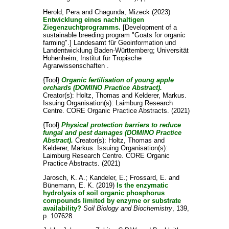
Herold, Pera
and
Chagunda, Mizeck
(2023)
Entwicklung eines nachhaltigen
Ziegenzuchtprogramms.
[Development of a
sustainable breeding program "Goats for organic
farming".] Landesamt für Geoinformation und
Landentwicklung Baden-Württemberg; Universität
Hohenheim, Institut für Tropische
Agrarwissenschaften .
{Tool}
Organic fertilisation of young apple
orchards (DOMINO Practice Abstract).
Creator(s):
Holtz, Thomas
and
Kelderer, Markus
.
Issuing Organisation(s): Laimburg Research
Centre. CORE Organic Practice Abstracts. (2021)
{Tool}
Physical protection barriers to reduce
fungal and pest damages (DOMINO Practice
Abstract).
Creator(s):
Holtz, Thomas
and
Kelderer, Markus
. Issuing Organisation(s):
Laimburg Research Centre. CORE Organic
Practice Abstracts. (2021)
Jarosch, K. A.
;
Kandeler, E.
;
Frossard, E.
and
Bünemann, E. K.
(2019)
Is the enzymatic
hydrolysis of soil organic phosphorus
compounds limited by enzyme or substrate
availability?
Soil Biology and Biochemistry
, 139,
p. 107628.