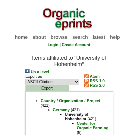
home
about
browse
search
latest
help
Login
|
Create Account
Items affiliated to "University of
Hohenheim"
Up a level
Export as
Atom
RSS 1.0
RSS 2.0
Country / Organization / Project
(421)
Germany
(421)
University of
Hohenheim
(421)
Center for
Organic Farming
(9)