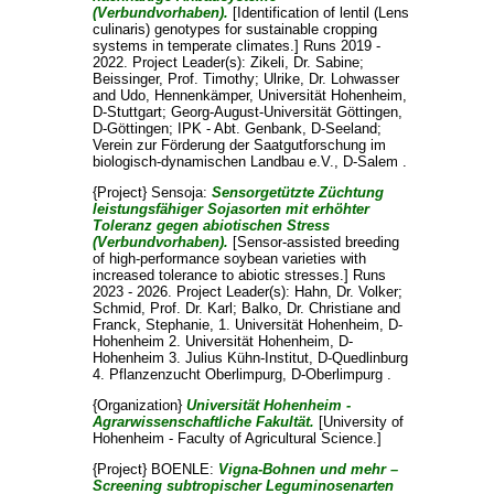
(Verbundvorhaben).
[Identification of lentil (Lens
culinaris) genotypes for sustainable cropping
systems in temperate climates.] Runs 2019 -
2022. Project Leader(s):
Zikeli, Dr. Sabine
;
Beissinger, Prof. Timothy
;
Ulrike, Dr. Lohwasser
and
Udo, Hennenkämper
, Universität Hohenheim,
D-Stuttgart; Georg-August-Universität Göttingen,
D-Göttingen; IPK - Abt. Genbank, D-Seeland;
Verein zur Förderung der Saatgutforschung im
biologisch-dynamischen Landbau e.V., D-Salem .
{Project} Sensoja:
Sensorgetützte Züchtung
leistungsfähiger Sojasorten mit erhöhter
Toleranz gegen abiotischen Stress
(Verbundvorhaben).
[Sensor-assisted breeding
of high-performance soybean varieties with
increased tolerance to abiotic stresses.] Runs
2023 - 2026. Project Leader(s):
Hahn, Dr. Volker
;
Schmid, Prof. Dr. Karl
;
Balko, Dr. Christiane
and
Franck, Stephanie
, 1. Universität Hohenheim, D-
Hohenheim 2. Universität Hohenheim, D-
Hohenheim 3. Julius Kühn-Institut, D-Quedlinburg
4. Pflanzenzucht Oberlimpurg, D-Oberlimpurg .
{Organization}
Universität Hohenheim -
Agrarwissenschaftliche Fakultät.
[University of
Hohenheim - Faculty of Agricultural Science.]
{Project} BOENLE:
Vigna-Bohnen und mehr –
Screening subtropischer Leguminosenarten