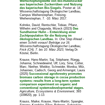
Wertschöpfungskette von Bio-Rübenzucker
aus bayerischen Zuckerrüben und Nutzung
des bayerischen Bio-Siegels.
Poster at: 14.
Wissenschaftstagung Ökologischer Landbau,
Campus Weihenstephan, Freising-
Weihenstephan, 7. -10. März 2017.
Kohnke, David
;
Rentschler, Tobias
;
Pflanz,
Wilhelm
and
Chagunda, Mizeck
(2023)
Das
Sundheimer Huhn – Entwicklung einer
Zuchtpopulation für die Nutzung im
ökologischen Landbau.
In:
One Step Ahead -
einen Schritt voraus! Beiträge zur 16.
Wissenschaftstagung Ökologischer Landbau,
Frick (CH), 7. bis 10. März 2023
, Verlag Dr.
Köster, Berlin.
Krause, Hans-Martin
;
Saj, Stéphane
;
Rüegg,
Johanna
;
Schneidewind, Ulf
;
Lory, Sina
;
Cotter,
Marc
;
Niether, Wiebke
;
Schneider, Monika
;
Milz,
Johannes
;
Cadisch, Georg
and
Armengot, Laura
(2025)
Successional agroforestry promotes
biomass carbon storage in cocoa production
systems: results from a long-term system
comparison experiment on organic and
conventional systemsdevelopmental stages.
Agriculture, Ecosystems & Environment
, 393
(109820), pp. 1-13.
Krauss, Maike
;
Krause, Hans-Martin
;
Spangler,
Simone
;
Kandeler, Ellen
;
Behrens, Sebastian
;