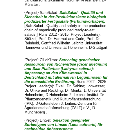
Landwirtschaftskammer Nordrhein-Westfalen, D-
Münster .
{Project} SafeSalad:
SafeSalad - Qualität und
Sicherheit in der Produktionskette biologisch
produzierter Fertigsalate (Verbundvorhaben).
[SafeSalad - Quality and safety in the production
chain of organically produced ready-to-eat
salads.] Runs 2012 - 2015. Project Leader(s):
Stützel, Prof. Dr. Hartmut
and
Carle, Prof. Dr.
Reinhold
, Gottfried Wilhelm Leibniz Universität
Hannover und Universität Hohenheim, D-Stuttgart
.
{Project} CiLaKlima:
Screening genetischer
Ressourcen von Kichererbse (Cicer arietinum)
und Saat-Platterbse (Lathyrus sativus):
Anpassung an den Klimawandel in
Deutschland mit alternativen Leguminosen für
die menschliche Ernährung.
Runs 2022 - 2025.
Project Leader(s):
Zikeli, Dr. Sabine
;
Lohwasser,
Dr. Ulrike
and
Reckling, Dr. Moritz
, 1. Universität
Hohenheim, D-Hohenheim 2. Leibniz-Institut für
Pflanzengenetik und Kulturpflanzenforschung
(IPK), D-Gatersleben 3. Leibniz-Zentrum für
Agrarlandschaftsforschung (ZALF) e.V., D-
Müncheberg .
{Project} LinSel:
Selektion geeigneter
Sortentypen von Linsen (Lens culinaris) für
nachhaltige Anbausysteme