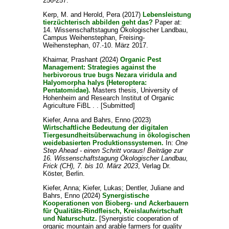
256-257.
Kerp, M.
and
Herold, Pera
(2017)
Lebensleistung
tierzüchterisch abbilden geht das?
Paper at:
14. Wissenschaftstagung Ökologischer Landbau,
Campus Weihenstephan, Freising-
Weihenstephan, 07.-10. März 2017.
Khairnar, Prashant
(2024)
Organic Pest
Management: Strategies against the
herbivorous true bugs Nezara viridula and
Halyomorpha halys (Heteroptera:
Pentatomidae).
Masters thesis, University of
Hohenheim and Research Institut of Organic
Agriculture FiBL . . [Submitted]
Kiefer, Anna
and
Bahrs, Enno
(2023)
Wirtschaftliche Bedeutung der digitalen
Tiergesundheitsüberwachung in ökologischen
weidebasierten Produktionssystemen.
In:
One
Step Ahead - einen Schritt voraus! Beiträge zur
16. Wissenschaftstagung Ökologischer Landbau,
Frick (CH), 7. bis 10. März 2023
, Verlag Dr.
Köster, Berlin.
Kiefer, Anna
;
Kiefer, Lukas
;
Dentler, Juliane
and
Bahrs, Enno
(2024)
Synergistische
Kooperationen von Bioberg- und Ackerbauern
für Qualitäts-Rindfleisch, Kreislaufwirtschaft
und Naturschutz.
[Synergistic cooperation of
organic mountain and arable farmers for quality