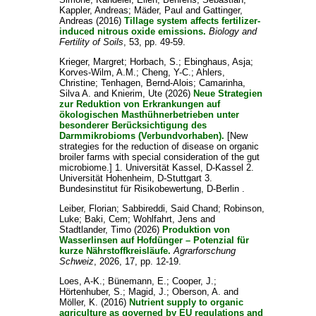
Kappler, Andreas
;
Mäder, Paul
and
Gattinger,
Andreas
(2016)
Tillage system affects fertilizer-
induced nitrous oxide emissions.
Biology and
Fertility of Soils
, 53, pp. 49-59.
Krieger, Margret
;
Horbach, S.
;
Ebinghaus, Asja
;
Korves-Wilm, A.M.
;
Cheng, Y-C.
;
Ahlers,
Christine
;
Tenhagen, Bernd-Alois
;
Camarinha,
Silva A.
and
Knierim, Ute
(2026)
Neue Strategien
zur Reduktion von Erkrankungen auf
ökologischen Masthühnerbetrieben unter
besonderer Berücksichtigung des
Darmmikrobioms (Verbundvorhaben).
[New
strategies for the reduction of disease on organic
broiler farms with special consideration of the gut
microbiome.] 1. Universität Kassel, D-Kassel 2.
Universität Hohenheim, D-Stuttgart 3.
Bundesinstitut für Risikobewertung, D-Berlin .
Leiber, Florian
;
Sabbireddi, Said Chand
;
Robinson,
Luke
;
Baki, Cem
;
Wohlfahrt, Jens
and
Stadtlander, Timo
(2026)
Produktion von
Wasserlinsen auf Hofdünger – Potenzial für
kurze Nährstoffkreisläufe.
Agrarforschung
Schweiz
, 2026, 17, pp. 12-19.
Loes, A-K.
;
Bünemann, E.
;
Cooper, J.
;
Hörtenhuber, S.
;
Magid, J.
;
Oberson, A.
and
Möller, K.
(2016)
Nutrient supply to organic
agriculture as governed by EU regulations and