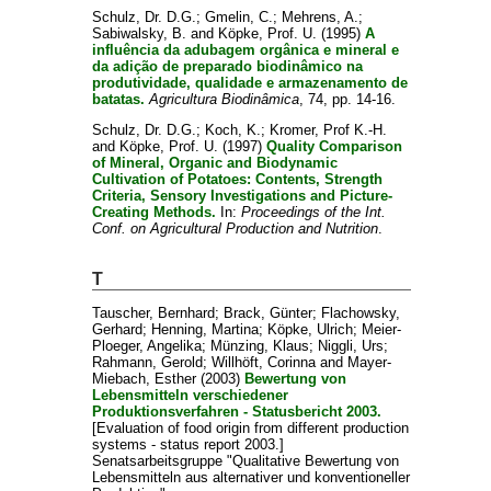
Schulz, Dr. D.G.
;
Gmelin, C.
;
Mehrens, A.
;
Sabiwalsky, B.
and
Köpke, Prof. U.
(1995)
A
influência da adubagem orgânica e mineral e
da adição de preparado biodinâmico na
produtividade, qualidade e armazenamento de
batatas.
Agricultura Biodinâmica
, 74, pp. 14-16.
Schulz, Dr. D.G.
;
Koch, K.
;
Kromer, Prof K.-H.
and
Köpke, Prof. U.
(1997)
Quality Comparison
of Mineral, Organic and Biodynamic
Cultivation of Potatoes: Contents, Strength
Criteria, Sensory Investigations and Picture-
Creating Methods.
In:
Proceedings of the Int.
Conf. on Agricultural Production and Nutrition
.
T
Tauscher, Bernhard
;
Brack, Günter
;
Flachowsky,
Gerhard
;
Henning, Martina
;
Köpke, Ulrich
;
Meier-
Ploeger, Angelika
;
Münzing, Klaus
;
Niggli, Urs
;
Rahmann, Gerold
;
Willhöft, Corinna
and
Mayer-
Miebach, Esther
(2003)
Bewertung von
Lebensmitteln verschiedener
Produktionsverfahren - Statusbericht 2003.
[Evaluation of food origin from different production
systems - status report 2003.]
Senatsarbeitsgruppe "Qualitative Bewertung von
Lebensmitteln aus alternativer und konventioneller