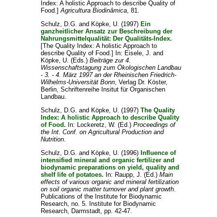
Index: A holistic Approach to describe Quality of
Food.]
Agricultura Biodinâmica
, 81.
Schulz, D.G.
and
Köpke, U.
(1997)
Ein
ganzheitlicher Ansatz zur Beschreibung der
Nahrungsmittelqualität: Der Qualitäts-Index.
[The Quality Index: A holistic Approach to
describe Quality of Food.] In:
Eisele, J.
and
Köpke, U.
(Eds.)
Beiträge zur 4.
Wissenschaftstagung zum Ökologischen Landbau
- 3. - 4. März 1997 an der Rheinischen Friedrich-
Wilhelms-Universität Bonn
, Verlag Dr. Köster,
Berlin, Schriftenreihe Insitut für Organischen
Landbau.
Schulz, D.G.
and
Köpke, U.
(1997)
The Quality
Index: A holistic Approach to describe Quality
of Food.
In:
Lockeretz, W.
(Ed.)
Proceedings of
the Int. Conf. on Agricultural Production and
Nutrition
.
Schulz, D.G.
and
Köpke, U.
(1996)
Influence of
intensified mineral and organic fertilizer and
biodynamic preparations on yield, quality and
shelf life of potatoes.
In:
Raupp, J.
(Ed.)
Main
effects of various organic and mineral fertilization
on soil organic matter turnover and plant growth
.
Publications of the Institute for Biodynamic
Research, no. 5. Institute for Biodynamic
Research, Darmstadt, pp. 42-47.