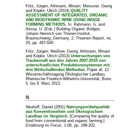
Fritz, Jürgen
;
Athmann, Miriam
;
Meissner, Georg
and
Köpke, Ulrich
(2014)
QUALITY
ASSESSMENT OF INTEGRATED, ORGANIC
AND BIODYNAMIC WINE USING IMAGE
FORMING METHODS.
In:
Rahmann, G.
and
Aksoy, U.
(Eds.)
Building Organic Bridges
,
Johann Heinrich von Thünen-Institut,
Braunschweig, Germany, 2, Thuenen Report, no.
20, pp. 497-500.
Fritz, Jürgen
;
Meißner, Georg
;
Athmann, Miriam
and
Köpke, Ulrich
(2013)
Untersuchungen von
Traubensaft aus den Jahren 2007-2010 von
unterschiedlichen Produktionssystemen mit
drei Bildschaffenden Methoden.
Paper at: 12.
Wissenschaftstagung Ökologischer Landbau,
Rheinische Friedrich-Wilhelms-Universität, Bonn,
5. bis 8. März 2013.
N
Neuhoff, Daniel
(2001)
Nahrungsmittelqualität
aus Konventionellem und Ökologischem
Landbau im Vergleich.
[Comparing the quality of
food from conventional and organic farming.]
Ernährung im Focus
, 1-08, pp. 198-202.