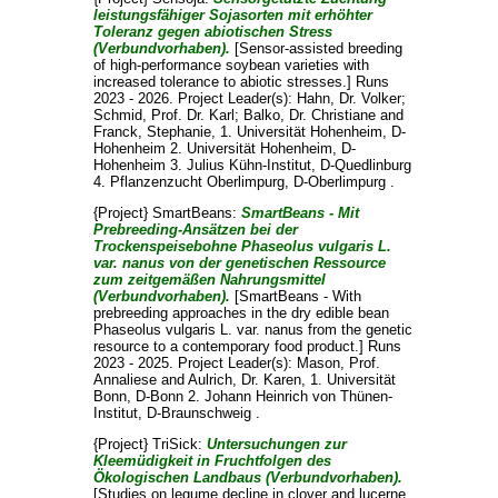
leistungsfähiger Sojasorten mit erhöhter
Toleranz gegen abiotischen Stress
(Verbundvorhaben).
[Sensor-assisted breeding
of high-performance soybean varieties with
increased tolerance to abiotic stresses.] Runs
2023 - 2026. Project Leader(s):
Hahn, Dr. Volker
;
Schmid, Prof. Dr. Karl
;
Balko, Dr. Christiane
and
Franck, Stephanie
, 1. Universität Hohenheim, D-
Hohenheim 2. Universität Hohenheim, D-
Hohenheim 3. Julius Kühn-Institut, D-Quedlinburg
4. Pflanzenzucht Oberlimpurg, D-Oberlimpurg .
{Project} SmartBeans:
SmartBeans - Mit
Prebreeding-Ansätzen bei der
Trockenspeisebohne Phaseolus vulgaris L.
var. nanus von der genetischen Ressource
zum zeitgemäßen Nahrungsmittel
(Verbundvorhaben).
[SmartBeans - With
prebreeding approaches in the dry edible bean
Phaseolus vulgaris L. var. nanus from the genetic
resource to a contemporary food product.] Runs
2023 - 2025. Project Leader(s):
Mason, Prof.
Annaliese
and
Aulrich, Dr. Karen
, 1. Universität
Bonn, D-Bonn 2. Johann Heinrich von Thünen-
Institut, D-Braunschweig .
{Project} TriSick:
Untersuchungen zur
Kleemüdigkeit in Fruchtfolgen des
Ökologischen Landbaus (Verbundvorhaben).
[Studies on legume decline in clover and lucerne