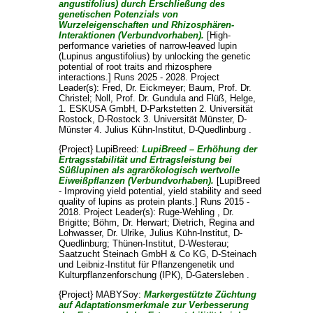
angustifolius) durch Erschließung des
genetischen Potenzials von
Wurzeleigenschaften und Rhizosphären-
Interaktionen (Verbundvorhaben).
[High-
performance varieties of narrow-leaved lupin
(Lupinus angustifolius) by unlocking the genetic
potential of root traits and rhizosphere
interactions.] Runs 2025 - 2028. Project
Leader(s):
Fred, Dr. Eickmeyer
;
Baum, Prof. Dr.
Christel
;
Noll, Prof. Dr. Gundula
and
Flüß, Helge
,
1. ESKUSA GmbH, D-Parkstetten 2. Universität
Rostock, D-Rostock 3. Universität Münster, D-
Münster 4. Julius Kühn-Institut, D-Quedlinburg .
{Project} LupiBreed:
LupiBreed – Erhöhung der
Ertragsstabilität und Ertragsleistung bei
Süßlupinen als agrarökologisch wertvolle
Eiweißpflanzen (Verbundvorhaben).
[LupiBreed
- Improving yield potential, yield stability and seed
quality of lupins as protein plants.] Runs 2015 -
2018. Project Leader(s):
Ruge-Wehling , Dr.
Brigitte
;
Böhm, Dr. Herwart
;
Dietrich, Regina
and
Lohwasser, Dr. Ulrike
, Julius Kühn-Institut, D-
Quedlinburg; Thünen-Institut, D-Westerau;
Saatzucht Steinach GmbH & Co KG, D-Steinach
und Leibniz-Institut für Pflanzengenetik und
Kulturpflanzenforschung (IPK), D-Gatersleben .
{Project} MABYSoy:
Markergestützte Züchtung
auf Adaptationsmerkmale zur Verbesserung