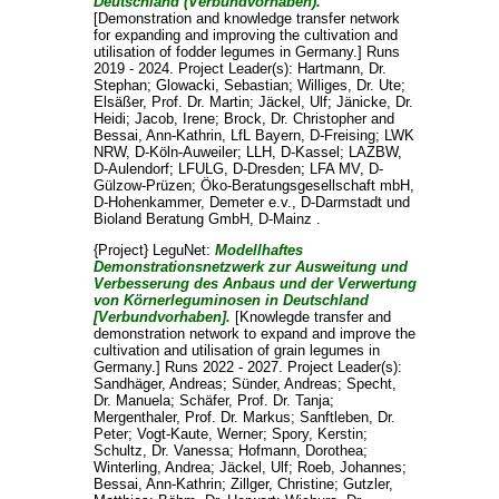
Deutschland (Verbundvorhaben).
[Demonstration and knowledge transfer network
for expanding and improving the cultivation and
utilisation of fodder legumes in Germany.] Runs
2019 - 2024. Project Leader(s):
Hartmann, Dr.
Stephan
;
Glowacki, Sebastian
;
Williges, Dr. Ute
;
Elsäßer, Prof. Dr. Martin
;
Jäckel, Ulf
;
Jänicke, Dr.
Heidi
;
Jacob, Irene
;
Brock, Dr. Christopher
and
Bessai, Ann-Kathrin
, LfL Bayern, D-Freising; LWK
NRW, D-Köln-Auweiler; LLH, D-Kassel; LAZBW,
D-Aulendorf; LFULG, D-Dresden; LFA MV, D-
Gülzow-Prüzen; Öko-Beratungsgesellschaft mbH,
D-Hohenkammer, Demeter e.v., D-Darmstadt und
Bioland Beratung GmbH, D-Mainz .
{Project} LeguNet:
Modellhaftes
Demonstrationsnetzwerk zur Ausweitung und
Verbesserung des Anbaus und der Verwertung
von Körnerleguminosen in Deutschland
[Verbundvorhaben].
[Knowlegde transfer and
demonstration network to expand and improve the
cultivation and utilisation of grain legumes in
Germany.] Runs 2022 - 2027. Project Leader(s):
Sandhäger, Andreas
;
Sünder, Andreas
;
Specht,
Dr. Manuela
;
Schäfer, Prof. Dr. Tanja
;
Mergenthaler, Prof. Dr. Markus
;
Sanftleben, Dr.
Peter
;
Vogt-Kaute, Werner
;
Spory, Kerstin
;
Schultz, Dr. Vanessa
;
Hofmann, Dorothea
;
Winterling, Andrea
;
Jäckel, Ulf
;
Roeb, Johannes
;
Bessai, Ann-Kathrin
;
Zillger, Christine
;
Gutzler,