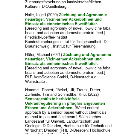
Züchtungsforschung an landwirtschaftlichen
Kulturen, D-Quedlinburg .
Halle, Ingrid
(2020)
Züchtung und Agronomie
neuartiger, Vicin-armer Ackerbohnen und
Einsatz als einheimisches Eiweißfutter.
[Breeding and agronomy of novel, low-vicine faba
beans and adoption as domestic protein feed.]
Friedrich-Loeffler-Institut
Bundesforschungsinstitut für Tiergesundheit, D-
Braunschweig , Institut für Tierernährung.
Höfer, Michael
(2021)
Züchtung und Agronomie
neuartiger, Vicin-armer Ackerbohnen und
Einsatz als einheimisches Eiweißfutter.
[Breeding and agronomy of novel, low-vicine faba
beans and adoption as domestic protein feed.]
RLP AgroScience GmbH, D-Neustadt a.d.
Weinstraße .
Hommel, Robert
;
Jäckel, Ulf
;
Trautz, Dieter
;
Zurheide, Tim
and
Schmidtke, Knut
(2022)
Sensorgestützte herbizidfreie
Unkrautregulierung in pfluglos angebauten
Erbsen und Ackerbohnen.
[Weed control
approach by a sensor based without chemicals
method in pea and field bean.] Sächsisches
Landesamt für Umwelt, Landwirtschaft und
Geologie, D-Dresden; Hochschule für Technik und
Wirtschaft Dresden (FH), D-Dresden; Hochschule