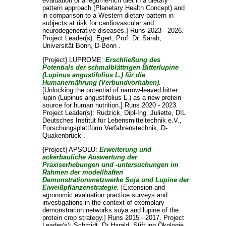
evaluation of a legume-rich diet in a dietary
pattern approach (Planetary Health Concept) and
in comparison to a Western dietary pattern in
subjects at risk for cardiovascular and
neurodegenerative diseases.] Runs 2023 - 2026.
Project Leader(s):
Egert, Prof. Dr. Sarah
,
Universität Bonn, D-Bonn .
{Project} LUPROME:
Erschließung des
Potentials der schmalblättrigen Bitterlupine
(Lupinus angustifolius L.) für die
Humanernährung (Verbundvorhaben).
[Unlocking the potential of narrow-leaved bitter
lupin (Lupinus angustifolius L.) as a new protein
source for human nutrition.] Runs 2020 - 2023.
Project Leader(s):
Rudzick, Dipl-Ing. Juliette
, DIL
Deutsches Institut für Lebensmitteltechnik e.V.,
Forschungsplattform Verfahrenstechnik, D-
Quakenbrück .
{Project} APSOLU:
Erweiterung und
ackerbauliche Auswertung der
Praxiserhebungen und -untersuchungen im
Rahmen der modellhaften
Demonstrationsnetzwerke Soja und Lupine der
Eiweißpflanzenstrategie.
[Extension and
agronomic evaluation practice surveys and
investigations in the context of exemplary
demonstration networks soya and lupine of the
protein crop strategy.] Runs 2015 - 2017. Project
Leader(s):
Schmidt, Dr Harald
, Stiftung Ökologie