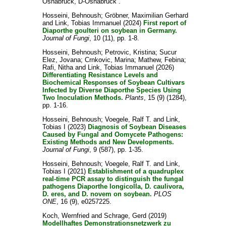
Osnabrück, D-Osnabrück .
Hosseini, Behnoush
;
Gröbner, Maximilian Gerhard
and
Link, Tobias Immanuel
(2024)
First report of
Diaporthe goulteri on soybean in Germany.
Journal of Fungi
, 10 (11), pp. 1-8.
Hosseini, Behnoush
;
Petrovic, Kristina
;
Sucur
Elez, Jovana
;
Crnkovic, Marina
;
Mathew, Febina
;
Rafi, Nitha
and
Link, Tobias Immanuel
(2026)
Differentiating Resistance Levels and
Biochemical Responses of Soybean Cultivars
Infected by Diverse Diaporthe Species Using
Two Inoculation Methods.
Plants
, 15 (9) (1284),
pp. 1-16.
Hosseini, Behnoush
;
Voegele, Ralf T.
and
Link,
Tobias I
(2023)
Diagnosis of Soybean Diseases
Caused by Fungal and Oomycete Pathogens:
Existing Methods and New Developments.
Journal of Fungi
, 9 (587), pp. 1-35.
Hosseini, Behnoush
;
Voegele, Ralf T.
and
Link,
Tobias I
(2021)
Establishment of a quadruplex
real-time PCR assay to distinguish the fungal
pathogens Diaporthe longicolla, D. caulivora,
D. eres, and D. novem on soybean.
PLOS
ONE
, 16 (9), e0257225.
Koch, Wernfried
and
Schrage, Gerd
(2019)
Modellhaftes Demonstrationsnetzwerk zu