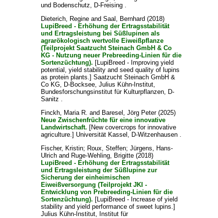
und Bodenschutz, D-Freising .
Dieterich, Regine
and
Saal, Bernhard
(2018)
LupiBreed - Erhöhung der Ertragsstabilität
und Ertragsleistung bei Süßlupinen als
agrarökologisch wertvolle Eiweißpflanze
(Teilprojekt Saatzucht Steinach GmbH & Co
KG - Nutzung neuer Prebreeding-Linien für die
Sortenzüchtung).
[LupiBreed - Improving yield
potential, yield stability and seed quality of lupins
as protein plants.] Saatzucht Steinach GmbH &
Co KG, D-Bocksee, Julius Kühn-Institut,
Bundesforschungsinstitut für Kulturpflanzen, D-
Sanitz .
Finckh, Maria R.
and
Baresel, Jörg Peter
(2025)
Neue Zwischenfrüchte für eine innovative
Landwirtschaft.
[New covercrops for innovative
agriculture.] Universität Kassel, D-Witzenhausen .
Fischer, Kristin
;
Roux, Steffen
;
Jürgens, Hans-
Ulrich
and
Ruge-Wehling, Brigitte
(2018)
LupiBreed - Erhöhung der Ertragsstabilität
und Ertragsleistung der Süßlupine zur
Sicherung der einheimischen
Eiweißversorgung (Teilprojekt JKI -
Entwicklung von Prebreeding-Linien für die
Sortenzüchtung).
[LupiBreed - Increase of yield
stability and yield performance of sweet lupins.]
Julius Kühn-Institut, Institut für