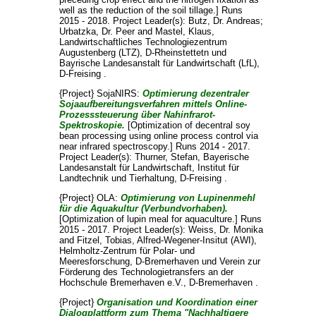
well as the reduction of the soil tillage.] Runs
2015 - 2018. Project Leader(s):
Butz, Dr. Andreas
;
Urbatzka, Dr. Peer
and
Mastel, Klaus
,
Landwirtschaftliches Technologiezentrum
Augustenberg (LTZ), D-Rheinstettetn und
Bayrische Landesanstalt für Landwirtschaft (LfL),
D-Freising .
{Project} SojaNIRS:
Optimierung dezentraler
Sojaaufbereitungsverfahren mittels Online-
Prozesssteuerung über Nahinfrarot-
Spektroskopie.
[Optimization of decentral soy
bean processing using online process control via
near infrared spectroscopy.] Runs 2014 - 2017.
Project Leader(s):
Thurner, Stefan
, Bayerische
Landesanstalt für Landwirtschaft, Institut für
Landtechnik und Tierhaltung, D-Freising .
{Project} OLA:
Optimierung von Lupinenmehl
für die Aquakultur (Verbundvorhaben).
[Optimization of lupin meal for aquaculture.] Runs
2015 - 2017. Project Leader(s):
Weiss, Dr. Monika
and
Fitzel, Tobias
, Alfred-Wegener-Insitut (AWI),
Helmholtz-Zentrum für Polar- und
Meeresforschung, D-Bremerhaven und Verein zur
Förderung des Technologietransfers an der
Hochschule Bremerhaven e.V., D-Bremerhaven .
{Project}
Organisation und Koordination einer
Dialogplattform zum Thema "Nachhaltigere