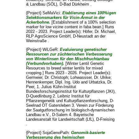
& Landbau (SÖL), D-Bad Dürkheim .
{Project} SeMaVici:
Etablierung eines 100%igen
Selektionsmarkers für Vicin-Armut in der
Ackerbohne.
[Establishment of a 100% selection
marker for low vicine content in faba bean.] Runs
2022 - 2023. Project Leader(s):
Höfer, Dr. Michael
,
RLP AgroScience GmbH, D-Neustadt an der
Weinstraße .
{Project} WiLGeR:
Evaluierung genetischer
Ressourcen zur züchterischen Verbesserung
von Winterlinsen für den Mischfruchtanbau
(Verbundvorhaben).
[Winter Lentil Genetic
Resources to breed winter lentils for mixed
cropping.] Runs 2023 - 2026. Project Leader(s):
Germeier, Dr. Christoph
;
Lohwassser, Dr. Ulrike
;
Hennenkemper, Dipl. Ing. Udo
and
Urbatzka, Dr.
Peer
, 1. Julius Kühn-Institut
Bundesforschungsinstitut für Kulturpflanzen (JKI),
D-Quedlinburg 2. Leibniz Institut für
Pflanzengenetik und Kulturpflanzenforschung, D-
Seelnad OT Gatersleben 3. Verein zur Förderung
der Saatgutforschung im biologisch-dynamischen
Landbau e.V., D-Salem 4. Bayerische
Landesanstalt für Landwirtschaft (LfL), D-Freising
.
{Project} SojaGenoPath:
Genomik-basierte
Verbesserung des heimischen