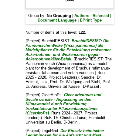
Group by:
No Grouping
|
Authors
|
Refereed
|
Document Language
|
EPrint Type
Number of items at this level:
122
.
{Project} BruchidRESIST:
BruchidRESIST: Die
Pannonische Wicke (Vicia pannonica) als
Modellpflanze für die Entwicklung resistenter
Ackerbohnen- und Wickensorten gegen
Ackerbohnenkäfer-Befall.
[BruchidRESIST: The
Pannonian vetch (Vicia pannonica) as a model
plant for the development of Bruchus rufimanus-
resistant faba bean and vetch varieties.] Runs
2025 - 2028. Project Leader(s):
Saucke, Dr.
Helmut
;
Link, Prof. Dr. Wolfgang
and
Stahl, Prof.
Dr. Andreas
, Universität Kassel, D-Kassel .
{Project} CicerAtoPs:
Cicer arietinum und
Secale cereale - Anpassung an den
Klimawandel durch Entwicklung
trockentoleranter Pflanzenbausysteme
(CicerAtoPs).
Runs 2024 - 2027. Project
Leader(s):
Roß, Dr. Christina-Luise
, Humboldt-
Universität zu Berlin. D-Berlin .
{Project} LeguRind:
Der Einsatz heimischer
Leguminosen für die Aufzucht und Mast