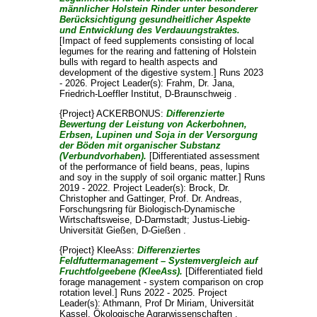
männlicher Holstein Rinder unter besonderer
Berücksichtigung gesundheitlicher Aspekte
und Entwicklung des Verdauungstraktes.
[Impact of feed supplements consisting of local
legumes for the rearing and fattening of Holstein
bulls with regard to health aspects and
development of the digestive system.] Runs 2023
- 2026. Project Leader(s):
Frahm, Dr. Jana
,
Friedrich-Loeffler Institut, D-Braunschweig .
{Project} ACKERBONUS:
Differenzierte
Bewertung der Leistung von Ackerbohnen,
Erbsen, Lupinen und Soja in der Versorgung
der Böden mit organischer Substanz
(Verbundvorhaben).
[Differentiated assessment
of the performance of field beans, peas, lupins
and soy in the supply of soil organic matter.] Runs
2019 - 2022. Project Leader(s):
Brock, Dr.
Christopher
and
Gattinger, Prof. Dr. Andreas
,
Forschungsring für Biologisch-Dynamische
Wirtschaftsweise, D-Darmstadt; Justus-Liebig-
Universität Gießen, D-Gießen .
{Project} KleeAss:
Differenziertes
Feldfuttermanagement – Systemvergleich auf
Fruchtfolgeebene (KleeAss).
[Differentiated field
forage management - system comparison on crop
rotation level.] Runs 2022 - 2025. Project
Leader(s):
Athmann, Prof Dr Miriam
, Universität
Kassel, Ökologische Agrarwissenschaften .