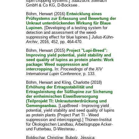
lupin cropping systems.] Saatzucht Steinach
GmbH & Co KG, D-Bocksee .
Böhm, Herwart
(2016)
Entwicklung eines
Prüfsystems zur Erfassung und Bewertung der
Unkraut unterdrückenden Wirkung für Blaue
Lupinen.
[Developing of a testing system for
detection and assessment of the weed-
suppressing effect for blue lupines.]
Julius-Kühn-
Archiv
, 2016, 452, pp. 464-470.
Böhm, Herwart
(2015)
Project "Lupi-Breed":
Improving yield potential, yield stability and
seed quality of lupins as protein plants: Work
package: Weed suppression and
intercropping.
In:
Proceedings of the XIV
International Lupin Conference
, p. 133.
Böhm, Herwart
and
Kling, Charlotte
(2018)
Erhöhung der Ertragsstabilität und
Ertragsleistung der Süßlupine zur Sicherung
der einheimischen Eiweißversorgung
(Teilprojekt TI: Unkrautunterdrückung und
Gemengeanbau.
[LupiBreed - Improving yield
potential, yield stability and seed quality of lupins
as protein plants (Project Part TI - Weed
suppression and intercropping).] Thünen-Institut
für Ökologischen Landbau, Arbeitsgruppe Acker-
und Futterbau, D-Westerau .
Boldischar, Christine
;
Bubolz, Jéssica
;