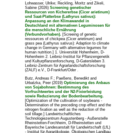
Lohwasser, Ulrike
;
Reckling, Moritz
and
Zikeli,
Sabine
(2026)
Screening genetischer
Ressourcen von Kichererbse (Cicer arietinum)
und Saat-Platterbse (Lathyrus sativus):
Anpassung an den Klimawandel in
Deutschland mit alternativen Leguminosen für
die menschliche Ernährung
(Verbundvorhaben).
[Screeing of genetic
ressources of chickpea (Cicer arietinum) and
grass pea (Lathyrus sativus): Adaption to climate
change in Germany with alternative legumes for
human nutrition.] 1. Universität Hohenheim, D-
Hohenheim 2. Leibniz-Institut für Pflanzengenetik
und Kulturpflanzenforschung, D-Gatersleben 3.
Leibniz-Zentrum für Agrarlandschaftsforschung
(ZALF) e.V., D-Frankfurt/Oder .
Butz, Andreas F.
;
Paeßens, Benedikt
and
Urbatzka, Peer
(2019)
Optimierung des Anbaus
von Sojabohnen: Bestimmung des
Vorfruchtwertes und der N2-Fixierleistung
sowie Reduzierung der Bodenbearbeitung.
[Optimization of the cultivation of soybeans -
Determination of the preceding crop effect and the
nitrogen fixation as well as the reduction of the
soil tillage.] Landwirtschaftliches
Technologiezentrum Augustenberg - Außenstelle
Rheinstetten-Forchheim, D-Rheinstetten und
Bayerische Landesanstalt für Landwirtschaft (LfL)
- Institut für Agrarökologie, Ökologischen Landbau