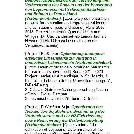
Demonstrationsnetzwerk zur Ausweitung und
Verbesserung des Anbaus und der Verwertung
von Leguminosen mit Schwerpunkt Erbsen
und Bohnen in Deutschland
(Verbundvorhaben).
[Exemplary demonstration
network for expanding and improving cultivation
and utilization of peas and beans.] Runs 2016 -
2018. Project Leader(s):
Quendt, Ulrich
and
Williges, Dr. Ute
, Landesbetrieb Landwirtschaft
Hessen (LLH), D-Kassel (Koordination des
Verbundvorhabens) .
{Project} BioStärke:
Optimierung biologisch
erzeugter Erbsenstärke zur Nutzung in
innovativen Lebensmitteln (Verbundvorhaben).
[Optimisation of organically produced pea starch
for use in innovative food.] Runs 2021 - 2023.
Project Leader(s):
Almendinger, M.Sc. Martin
, 1.
Institut für Lebensmittel- u. Umweltforschung e.V.,
D-Bad-Belzig
2. Cultivari Getreidezüchtungsforschung Darzau
gGmbH, D-Neu Darchau
3. Technische Universität Berlin, D-Berlin .
{Project} FixVorSaat Soja:
Optimierung des
Anbaus von Sojabohnen: Bestimmung des
Vorfruchtwertes und der N2-Fixierleistung
sowie Reduzierung der Bodenbearbeitung
(Verbundvorhaben).
[Optimization of the
cultivation of soybeans: Determination of the
preceding crop effect and the nitrogen fixation as