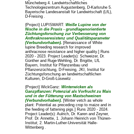
Müncheberg 4. Landwirtschaftliches
Technologiezentrum Augustenberg, D-Karlsruhe 5.
Bayerische Landesanstalt für Landwirtschaft (LfL),
D-Freising .
{Project} LUPISMART:
Weiße Lupine von der
Nische in die Praxis - grundlagenorientierte
Züchtungsforschung zur Verbesserung von
Anthraknoseresistenz und Qualitätsparameter
(Verbundvorhaben).
[Renaissance of White
lupine Breeding research for improved
anthracnose resistance and higher quality.] Runs
2020 - 2023. Project Leader(s):
Schweizer, Dr.
Günther
and
Ruge-Wehling, Dr. Brigitte
, LfL
Bayern, Institut für Pflanzenbau und
Pflanzenzüchtung, D-Freising, JKI, Institut für
Züchtungsforschung an landwirtschaftlichen
Kulturen, D-Groß-Lüsewitz .
{Project} WickGanz:
Winterwicken als
Ganzpflanzen: Potenzial als Vorfrucht zu Mais
und in der Fütterung von Mastschweinen
(Verbundvorhaben).
[Winter vetch as whole
plant: Potential as preceding crop to maize and in
the feeding of fattening pigs.] Runs 2020 - 2024.
Project Leader(s):
Aulrich, Dr. Karen
and
Zeyner,
Prof. Dr. Annette
, 1. Johann Heinrich von Thünen-
Institut; 2. Martin-Luther-Universität Halle-
Wittenberg .