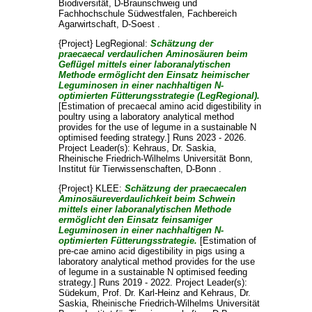
Biodiversität, D-Braunschweig und
Fachhochschule Südwestfalen, Fachbereich
Agarwirtschaft, D-Soest .
{Project} LegRegional:
Schätzung der
praecaecal verdaulichen Aminosäuren beim
Geflügel mittels einer laboranalytischen
Methode ermöglicht den Einsatz heimischer
Leguminosen in einer nachhaltigen N-
optimierten Fütterungsstrategie (LegRegional).
[Estimation of precaecal amino acid digestibility in
poultry using a laboratory analytical method
provides for the use of legume in a sustainable N
optimised feeding strategy.] Runs 2023 - 2026.
Project Leader(s):
Kehraus, Dr. Saskia
,
Rheinische Friedrich-Wilhelms Universität Bonn,
Institut für Tierwissenschaften, D-Bonn .
{Project} KLEE:
Schätzung der praecaecalen
Aminosäureverdaulichkeit beim Schwein
mittels einer laboranalytischen Methode
ermöglicht den Einsatz feinsamiger
Leguminosen in einer nachhaltigen N-
optimierten Fütterungsstrategie.
[Estimation of
pre-cae amino acid digestibility in pigs using a
laboratory analytical method provides for the use
of legume in a sustainable N optimised feeding
strategy.] Runs 2019 - 2022. Project Leader(s):
Südekum, Prof. Dr. Karl-Heinz
and
Kehraus, Dr.
Saskia
, Rheinische Friedrich-Wilhelms Universität