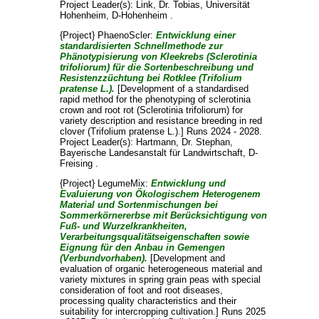
Project Leader(s):
Link, Dr. Tobias
, Universität
Hohenheim, D-Hohenheim .
{Project} PhaenoScler:
Entwicklung einer
standardisierten Schnellmethode zur
Phänotypisierung von Kleekrebs (Sclerotinia
trifoliorum) für die Sortenbeschreibung und
Resistenzzüchtung bei Rotklee (Trifolium
pratense L.).
[Development of a standardised
rapid method for the phenotyping of sclerotinia
crown and root rot (Sclerotinia trifoliorum) for
variety description and resistance breeding in red
clover (Trifolium pratense L.).] Runs 2024 - 2028.
Project Leader(s):
Hartmann, Dr. Stephan
,
Bayerische Landesanstalt für Landwirtschaft, D-
Freising .
{Project} LegumeMix:
Entwicklung und
Evaluierung von Ökologischem Heterogenem
Material und Sortenmischungen bei
Sommerkörnererbse mit Berücksichtigung von
Fuß- und Wurzelkrankheiten,
Verarbeitungsqualitätseigenschaften sowie
Eignung für den Anbau in Gemengen
(Verbundvorhaben).
[Development and
evaluation of organic heterogeneous material and
variety mixtures in spring grain peas with special
consideration of foot and root diseases,
processing quality characteristics and their
suitability for intercropping cultivation.] Runs 2025