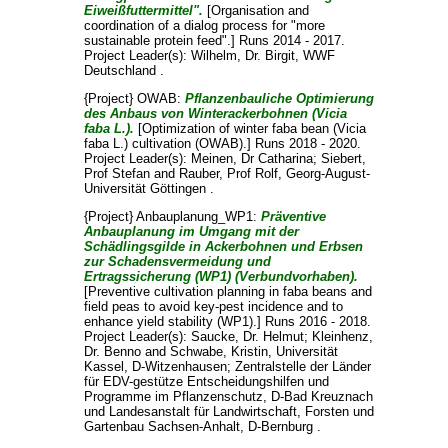
Eiweißfuttermittel".
[Organisation and
coordination of a dialog process for "more
sustainable protein feed".] Runs 2014 - 2017.
Project Leader(s):
Wilhelm, Dr. Birgit
, WWF
Deutschland .
{Project} OWAB:
Pflanzenbauliche Optimierung
des Anbaus von Winterackerbohnen (Vicia
faba L.).
[Optimization of winter faba bean (Vicia
faba L.) cultivation (OWAB).] Runs 2018 - 2020.
Project Leader(s):
Meinen, Dr Catharina
;
Siebert,
Prof Stefan
and
Rauber, Prof Rolf
, Georg-August-
Universität Göttingen .
{Project} Anbauplanung_WP1:
Präventive
Anbauplanung im Umgang mit der
Schädlingsgilde in Ackerbohnen und Erbsen
zur Schadensvermeidung und
Ertragssicherung (WP1) (Verbundvorhaben).
[Preventive cultivation planning in faba beans and
field peas to avoid key-pest incidence and to
enhance yield stability (WP1).] Runs 2016 - 2018.
Project Leader(s):
Saucke, Dr. Helmut
;
Kleinhenz,
Dr. Benno
and
Schwabe, Kristin
, Universität
Kassel, D-Witzenhausen; Zentralstelle der Länder
für EDV-gestütze Entscheidungshilfen und
Programme im Pflanzenschutz, D-Bad Kreuznach
und Landesanstalt für Landwirtschaft, Forsten und
Gartenbau Sachsen-Anhalt, D-Bernburg .