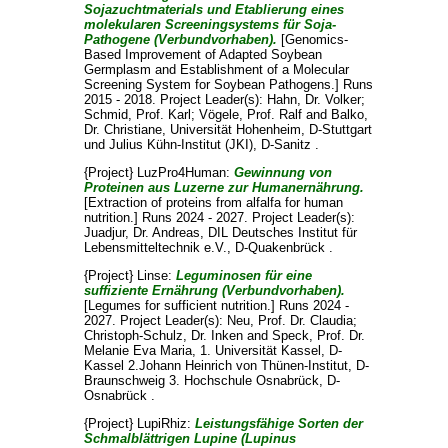
Sojazuchtmaterials und Etablierung eines
molekularen Screeningsystems für Soja-
Pathogene (Verbundvorhaben).
[Genomics-
Based Improvement of Adapted Soybean
Germplasm and Establishment of a Molecular
Screening System for Soybean Pathogens.] Runs
2015 - 2018. Project Leader(s):
Hahn, Dr. Volker
;
Schmid, Prof. Karl
;
Vögele, Prof. Ralf
and
Balko,
Dr. Christiane
, Universität Hohenheim, D-Stuttgart
und Julius Kühn-Institut (JKI), D-Sanitz .
{Project} LuzPro4Human:
Gewinnung von
Proteinen aus Luzerne zur Humanernährung.
[Extraction of proteins from alfalfa for human
nutrition.] Runs 2024 - 2027. Project Leader(s):
Juadjur, Dr. Andreas
, DIL Deutsches Institut für
Lebensmitteltechnik e.V., D-Quakenbrück .
{Project} Linse:
Leguminosen für eine
suffiziente Ernährung (Verbundvorhaben).
[Legumes for sufficient nutrition.] Runs 2024 -
2027. Project Leader(s):
Neu, Prof. Dr. Claudia
;
Christoph-Schulz, Dr. Inken
and
Speck, Prof. Dr.
Melanie Eva Maria
, 1. Universität Kassel, D-
Kassel 2.Johann Heinrich von Thünen-Institut, D-
Braunschweig 3. Hochschule Osnabrück, D-
Osnabrück .
{Project} LupiRhiz:
Leistungsfähige Sorten der
Schmalblättrigen Lupine (Lupinus