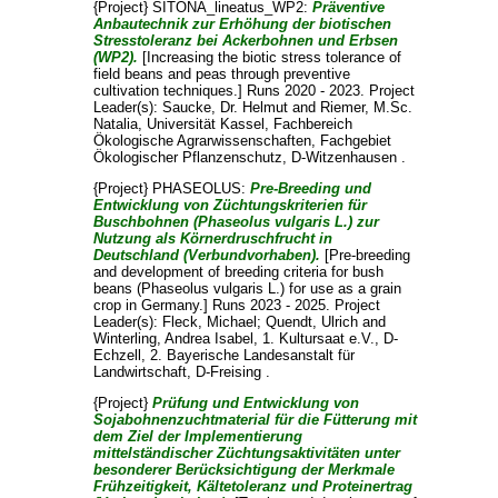
{Project} SITONA_lineatus_WP2:
Präventive
Anbautechnik zur Erhöhung der biotischen
Stresstoleranz bei Ackerbohnen und Erbsen
(WP2).
[Increasing the biotic stress tolerance of
field beans and peas through preventive
cultivation techniques.] Runs 2020 - 2023. Project
Leader(s):
Saucke, Dr. Helmut
and
Riemer, M.Sc.
Natalia
, Universität Kassel, Fachbereich
Ökologische Agrarwissenschaften, Fachgebiet
Ökologischer Pflanzenschutz, D-Witzenhausen .
{Project} PHASEOLUS:
Pre-Breeding und
Entwicklung von Züchtungskriterien für
Buschbohnen (Phaseolus vulgaris L.) zur
Nutzung als Körnerdruschfrucht in
Deutschland (Verbundvorhaben).
[Pre-breeding
and development of breeding criteria for bush
beans (Phaseolus vulgaris L.) for use as a grain
crop in Germany.] Runs 2023 - 2025. Project
Leader(s):
Fleck, Michael
;
Quendt, Ulrich
and
Winterling, Andrea Isabel
, 1. Kultursaat e.V., D-
Echzell, 2. Bayerische Landesanstalt für
Landwirtschaft, D-Freising .
{Project}
Prüfung und Entwicklung von
Sojabohnenzuchtmaterial für die Fütterung mit
dem Ziel der Implementierung
mittelständischer Züchtungsaktivitäten unter
besonderer Berücksichtigung der Merkmale
Frühzeitigkeit, Kältetoleranz und Proteinertrag