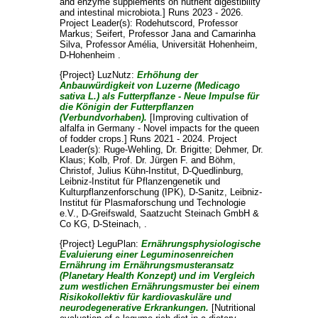
and enzyme supplements on nutrient digestibility
and intestinal microbiota.] Runs 2023 - 2026.
Project Leader(s):
Rodehutscord, Professor
Markus
;
Seifert, Professor Jana
and
Camarinha
Silva, Professor Amélia
, Universität Hohenheim,
D-Hohenheim .
{Project} LuzNutz:
Erhöhung der
Anbauwürdigkeit von Luzerne (Medicago
sativa L.) als Futterpflanze - Neue Impulse für
die Königin der Futterpflanzen
(Verbundvorhaben).
[Improving cultivation of
alfalfa in Germany - Novel impacts for the queen
of fodder crops.] Runs 2021 - 2024. Project
Leader(s):
Ruge-Wehling, Dr. Brigitte
;
Dehmer, Dr.
Klaus
;
Kolb, Prof. Dr. Jürgen F.
and
Böhm,
Christof
, Julius Kühn-Institut, D-Quedlinburg,
Leibniz-Institut für Pflanzengenetik und
Kulturpflanzenforschung (IPK), D-Sanitz, Leibniz-
Institut für Plasmaforschung und Technologie
e.V., D-Greifswald, Saatzucht Steinach GmbH &
Co KG, D-Steinach, .
{Project} LeguPlan:
Ernährungsphysiologische
Evaluierung einer Leguminosenreichen
Ernährung im Ernährungsmusteransatz
(Planetary Health Konzept) und im Vergleich
zum westlichen Ernährungsmuster bei einem
Risikokollektiv für kardiovaskuläre und
neurodegenerative Erkrankungen.
[Nutritional