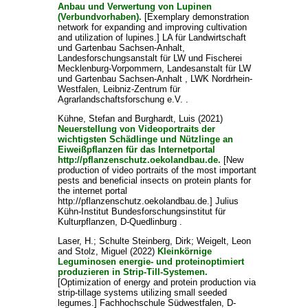
Anbau und Verwertung von Lupinen
(Verbundvorhaben).
[Exemplary demonstration
network for expanding and improving cultivation
and utilization of lupines.] LA für Landwirtschaft
und Gartenbau Sachsen-Anhalt,
Landesforschungsanstalt für LW und Fischerei
Mecklenburg-Vorpommern, Landesanstalt für LW
und Gartenbau Sachsen-Anhalt , LWK Nordrhein-
Westfalen, Leibniz-Zentrum für
Agrarlandschaftsforschung e.V. .
Kühne, Stefan
and
Burghardt, Luis
(2021)
Neuerstellung von Videoportraits der
wichtigsten Schädlinge und Nützlinge an
Eiweißpflanzen für das Internetportal
http://pflanzenschutz.oekolandbau.de.
[New
production of video portraits of the most important
pests and beneficial insects on protein plants for
the internet portal
http://pflanzenschutz.oekolandbau.de.] Julius
Kühn-Institut Bundesforschungsinstitut für
Kulturpflanzen, D-Quedlinburg .
Laser, H.
;
Schulte Steinberg, Dirk
;
Weigelt, Leon
and
Stolz, Miguel
(2022)
Kleinkörnige
Leguminosen energie- und proteinoptimiert
produzieren in Strip-Till-Systemen.
[Optimization of energy and protein production via
strip-tillage systems utilizing small seeded
legumes.] Fachhochschule Südwestfalen, D-