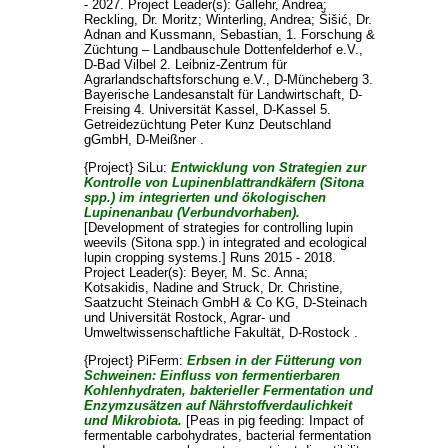
- 2027. Project Leader(s):
Gallehr, Andrea
;
Reckling, Dr. Moritz
;
Winterling, Andrea
;
Šišić, Dr.
Adnan
and
Kussmann, Sebastian
, 1. Forschung &
Züchtung – Landbauschule Dottenfelderhof e.V.,
D-Bad Vilbel 2. Leibniz-Zentrum für
Agrarlandschaftsforschung e.V., D-Müncheberg 3.
Bayerische Landesanstalt für Landwirtschaft, D-
Freising 4. Universität Kassel, D-Kassel 5.
Getreidezüchtung Peter Kunz Deutschland
gGmbH, D-Meißner .
{Project} SiLu:
Entwicklung von Strategien zur
Kontrolle von Lupinenblattrandkäfern (Sitona
spp.) im integrierten und ökologischen
Lupinenanbau (Verbundvorhaben).
[Development of strategies for controlling lupin
weevils (Sitona spp.) in integrated and ecological
lupin cropping systems.] Runs 2015 - 2018.
Project Leader(s):
Beyer, M. Sc. Anna
;
Kotsakidis, Nadine
and
Struck, Dr. Christine
,
Saatzucht Steinach GmbH & Co KG, D-Steinach
und Universität Rostock, Agrar- und
Umweltwissenschaftliche Fakultät, D-Rostock .
{Project} PiFerm:
Erbsen in der Fütterung von
Schweinen: Einfluss von fermentierbaren
Kohlenhydraten, bakterieller Fermentation und
Enzymzusätzen auf Nährstoffverdaulichkeit
und Mikrobiota.
[Peas in pig feeding: Impact of
fermentable carbohydrates, bacterial fermentation