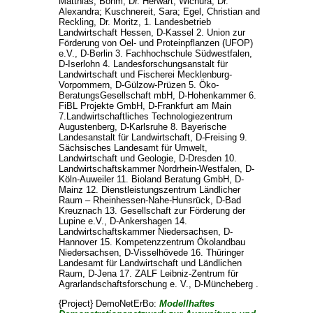
Matthias
;
Böhm, Dr. Herwart
;
Wichura, Dr.
Alexandra
;
Kuschnereit, Sara
;
Egel, Christian
and
Reckling, Dr. Moritz
, 1. Landesbetrieb
Landwirtschaft Hessen, D-Kassel 2. Union zur
Förderung von Oel- und Proteinpflanzen (UFOP)
e.V., D-Berlin 3. Fachhochschule Südwestfalen,
D-Iserlohn 4. Landesforschungsanstalt für
Landwirtschaft und Fischerei Mecklenburg-
Vorpommern, D-Gülzow-Prüzen 5. Öko-
BeratungsGesellschaft mbH, D-Hohenkammer 6.
FiBL Projekte GmbH, D-Frankfurt am Main
7.Landwirtschaftliches Technologiezentrum
Augustenberg, D-Karlsruhe 8. Bayerische
Landesanstalt für Landwirtschaft, D-Freising 9.
Sächsisches Landesamt für Umwelt,
Landwirtschaft und Geologie, D-Dresden 10.
Landwirtschaftskammer Nordrhein-Westfalen, D-
Köln-Auweiler 11. Bioland Beratung GmbH, D-
Mainz 12. Dienstleistungszentrum Ländlicher
Raum – Rheinhessen-Nahe-Hunsrück, D-Bad
Kreuznach 13. Gesellschaft zur Förderung der
Lupine e.V., D-Ankershagen 14.
Landwirtschaftskammer Niedersachsen, D-
Hannover 15. Kompetenzzentrum Ökolandbau
Niedersachsen, D-Visselhövede 16. Thüringer
Landesamt für Landwirtschaft und Ländlichen
Raum, D-Jena 17. ZALF Leibniz-Zentrum für
Agrarlandschaftsforschung e. V., D-Müncheberg .
{Project} DemoNetErBo:
Modellhaftes