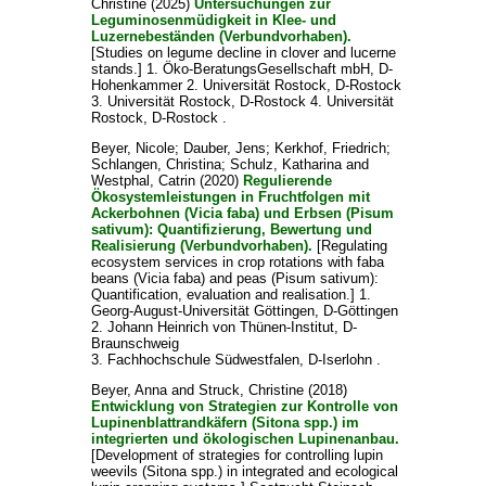
Christine
(2025)
Untersuchungen zur
Leguminosenmüdigkeit in Klee- und
Luzernebeständen (Verbundvorhaben).
[Studies on legume decline in clover and lucerne
stands.] 1. Öko-BeratungsGesellschaft mbH, D-
Hohenkammer 2. Universität Rostock, D-Rostock
3. Universität Rostock, D-Rostock 4. Universität
Rostock, D-Rostock .
Beyer, Nicole
;
Dauber, Jens
;
Kerkhof, Friedrich
;
Schlangen, Christina
;
Schulz, Katharina
and
Westphal, Catrin
(2020)
Regulierende
Ökosystemleistungen in Fruchtfolgen mit
Ackerbohnen (Vicia faba) und Erbsen (Pisum
sativum): Quantifizierung, Bewertung und
Realisierung (Verbundvorhaben).
[Regulating
ecosystem services in crop rotations with faba
beans (Vicia faba) and peas (Pisum sativum):
Quantification, evaluation and realisation.] 1.
Georg-August-Universität Göttingen, D-Göttingen
2. Johann Heinrich von Thünen-Institut, D-
Braunschweig
3. Fachhochschule Südwestfalen, D-Iserlohn .
Beyer, Anna
and
Struck, Christine
(2018)
Entwicklung von Strategien zur Kontrolle von
Lupinenblattrandkäfern (Sitona spp.) im
integrierten und ökologischen Lupinenanbau.
[Development of strategies for controlling lupin
weevils (Sitona spp.) in integrated and ecological