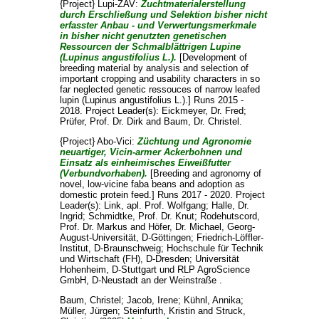
{Project} Lupi-ZAV:
Zuchtmaterialerstellung
durch Erschließung und Selektion bisher nicht
erfasster Anbau - und Verwertungsmerkmale
in bisher nicht genutzten genetischen
Ressourcen der Schmalblättrigen Lupine
(Lupinus angustifolius L.).
[Development of
breeding material by analysis and selection of
important cropping and usability characters in so
far neglected genetic ressouces of narrow leafed
lupin (Lupinus angustifolius L.).] Runs 2015 -
2018. Project Leader(s):
Eickmeyer, Dr. Fred
;
Prüfer, Prof. Dr. Dirk
and
Baum, Dr. Christel
.
{Project} Abo-Vici:
Züchtung und Agronomie
neuartiger, Vicin-armer Ackerbohnen und
Einsatz als einheimisches Eiweißfutter
(Verbundvorhaben).
[Breeding and agronomy of
novel, low-vicine faba beans and adoption as
domestic protein feed.] Runs 2017 - 2020. Project
Leader(s):
Link, apl. Prof. Wolfgang
;
Halle, Dr.
Ingrid
;
Schmidtke, Prof. Dr. Knut
;
Rodehutscord,
Prof. Dr. Markus
and
Höfer, Dr. Michael
, Georg-
August-Universität, D-Göttingen; Friedrich-Löffler-
Institut, D-Braunschweig; Hochschule für Technik
und Wirtschaft (FH), D-Dresden; Universität
Hohenheim, D-Stuttgart und RLP AgroScience
GmbH, D-Neustadt an der Weinstraße .
Baum, Christel
;
Jacob, Irene
;
Kühnl, Annika
;
Müller, Jürgen
;
Steinfurth, Kristin
and
Struck,