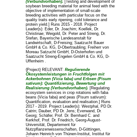
(Verbundvorhaben).
[Testing and development of
soybean breeding material for animal feed with the
objective of implementation of small-scale
breeding activities with particular focus on the
quality traits early ripening, cold tolerance and
protein yield.] Runs 2015 - 2018. Project
Leader(s):
Eder, Dr. Joachim
;
Koellek, Dr.
Christinae
;
Weigold, Dr. Peter
and
Streng, Dr.
Stefan
, Bayerische Landesanstalt für
Landwirtschaft, D-Freising; Saatzucht Bauer
GmbH & Co. KG, D-Obertraubling; Freiherr von
Moreau Satzucht GmbH, D-Osterhofen und
Saatzucht Streng-Engelen GmbH & Co. KG, D-
Uffenheim .
{Project} RELEVANT:
Regulierende
Ökosystemleistungen in Fruchtfolgen mit
Ackerbohnen (Vicia faba) und Erbsen (Pisum
sativum): Quantifizierung, Bewertung und
Realisierung (Verbundvorhaben).
[Regulating
ecosystem services in crop rotations with faba
beans (Vicia faba) and peas (Pisum sativum):
Quantification, evaluation and realisation.] Runs
2017 - 2019. Project Leader(s):
Westphal, PD Dr.
Catrin
;
Dauber, PD Dr. Jens
;
Everwand, Dr.
Georg
;
Schäfer, Prof. Dr. Bernhard C.
and
Kerkhof, Prof. Dr. Friedrich
, Georg-August-
Universität, Departement für
Nutzpflanzenwissenschaften, D-Göttingen,
Johann Heinrich von Thünen-Institut, Institut für