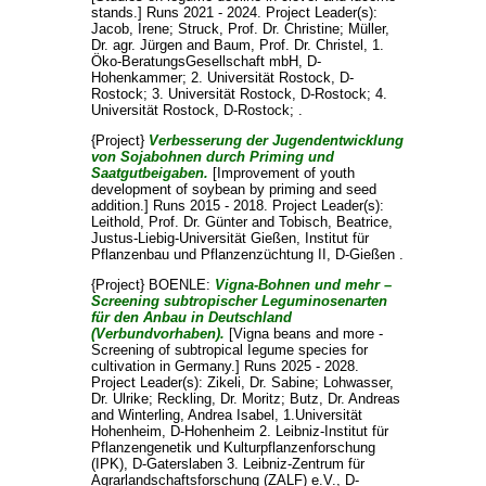
stands.] Runs 2021 - 2024. Project Leader(s):
Jacob, Irene
;
Struck, Prof. Dr. Christine
;
Müller,
Dr. agr. Jürgen
and
Baum, Prof. Dr. Christel
, 1.
Öko-BeratungsGesellschaft mbH, D-
Hohenkammer; 2. Universität Rostock, D-
Rostock; 3. Universität Rostock, D-Rostock; 4.
Universität Rostock, D-Rostock; .
{Project}
Verbesserung der Jugendentwicklung
von Sojabohnen durch Priming und
Saatgutbeigaben.
[Improvement of youth
development of soybean by priming and seed
addition.] Runs 2015 - 2018. Project Leader(s):
Leithold, Prof. Dr. Günter
and
Tobisch, Beatrice
,
Justus-Liebig-Universität Gießen, Institut für
Pflanzenbau und Pflanzenzüchtung II, D-Gießen .
{Project} BOENLE:
Vigna-Bohnen und mehr –
Screening subtropischer Leguminosenarten
für den Anbau in Deutschland
(Verbundvorhaben).
[Vigna beans and more -
Screening of subtropical Iegume species for
cultivation in Germany.] Runs 2025 - 2028.
Project Leader(s):
Zikeli, Dr. Sabine
;
Lohwasser,
Dr. Ulrike
;
Reckling, Dr. Moritz
;
Butz, Dr. Andreas
and
Winterling, Andrea Isabel
, 1.Universität
Hohenheim, D-Hohenheim 2. Leibniz-Institut für
Pflanzengenetik und Kulturpflanzenforschung
(IPK), D-Gaterslaben 3. Leibniz-Zentrum für
Agrarlandschaftsforschung (ZALF) e.V., D-