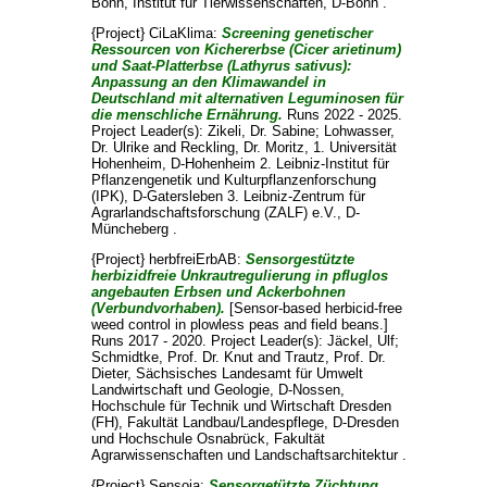
Bonn, Institut für Tierwissenschaften, D-Bonn .
{Project} CiLaKlima:
Screening genetischer
Ressourcen von Kichererbse (Cicer arietinum)
und Saat-Platterbse (Lathyrus sativus):
Anpassung an den Klimawandel in
Deutschland mit alternativen Leguminosen für
die menschliche Ernährung.
Runs 2022 - 2025.
Project Leader(s):
Zikeli, Dr. Sabine
;
Lohwasser,
Dr. Ulrike
and
Reckling, Dr. Moritz
, 1. Universität
Hohenheim, D-Hohenheim 2. Leibniz-Institut für
Pflanzengenetik und Kulturpflanzenforschung
(IPK), D-Gatersleben 3. Leibniz-Zentrum für
Agrarlandschaftsforschung (ZALF) e.V., D-
Müncheberg .
{Project} herbfreiErbAB:
Sensorgestützte
herbizidfreie Unkrautregulierung in pfluglos
angebauten Erbsen und Ackerbohnen
(Verbundvorhaben).
[Sensor-based herbicid-free
weed control in plowless peas and field beans.]
Runs 2017 - 2020. Project Leader(s):
Jäckel, Ulf
;
Schmidtke, Prof. Dr. Knut
and
Trautz, Prof. Dr.
Dieter
, Sächsisches Landesamt für Umwelt
Landwirtschaft und Geologie, D-Nossen,
Hochschule für Technik und Wirtschaft Dresden
(FH), Fakultät Landbau/Landespflege, D-Dresden
und Hochschule Osnabrück, Fakultät
Agrarwissenschaften und Landschaftsarchitektur .
{Project} Sensoja:
Sensorgetützte Züchtung