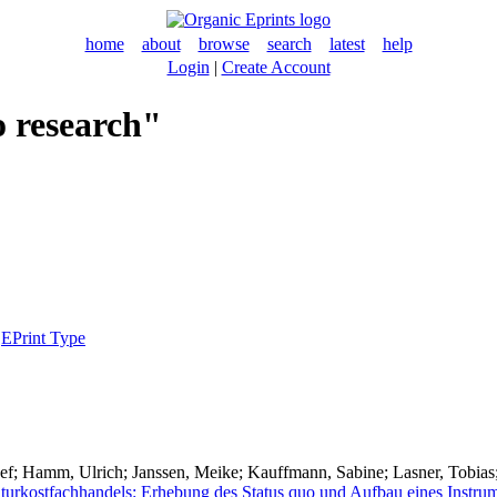
home
about
browse
search
latest
help
Login
|
Create Account
o research"
|
EPrint Type
ef
;
Hamm, Ulrich
;
Janssen, Meike
;
Kauffmann, Sabine
;
Lasner, Tobias
turkostfachhandels: Erhebung des Status quo und Aufbau eines Instrum