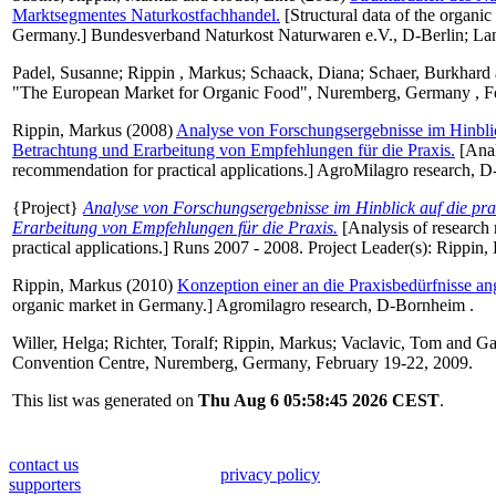
Marktsegmentes Naturkostfachhandel.
[Structural data of the organic
Germany.] Bundesverband Naturkost Naturwaren e.V., D-Berlin; L
Padel, Susanne
;
Rippin , Markus
;
Schaack, Diana
;
Schaer, Burkhard
"The European Market for Organic Food", Nuremberg, Germany , Fe
Rippin, Markus
(2008)
Analyse von Forschungsergebnisse im Hinbli
Betrachtung und Erarbeitung von Empfehlungen für die Praxis.
[Anal
recommendation for practical applications.] AgroMilagro research, 
{Project}
Analyse von Forschungsergebnisse im Hinblick auf die p
Erarbeitung von Empfehlungen für die Praxis.
[Analysis of research 
practical applications.] Runs 2007 - 2008. Project Leader(s):
Rippin, 
Rippin, Markus
(2010)
Konzeption einer an die Praxisbedürfnisse an
organic market in Germany.] Agromilagro research, D-Bornheim .
Willer, Helga
;
Richter, Toralf
;
Rippin, Markus
;
Vaclavic, Tom
and
Ga
Convention Centre, Nuremberg, Germany, February 19-22, 2009.
This list was generated on
Thu Aug 6 05:58:45 2026 CEST
.
contact us
privacy policy
supporters