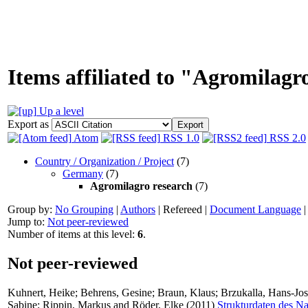
Items affiliated to "Agromilagr
Up a level
Export as
Atom
RSS 1.0
RSS 2.0
Country / Organization / Project
(7)
Germany
(7)
Agromilagro research
(7)
Group by:
No Grouping
|
Authors
|
Refereed
|
Document Language
Jump to:
Not peer-reviewed
Number of items at this level:
6
.
Not peer-reviewed
Kuhnert, Heike
;
Behrens, Gesine
;
Braun, Klaus
;
Brzukalla, Hans-Jos
Sabine
;
Rippin, Markus
and
Röder, Elke
(2011)
Strukturdaten des Na