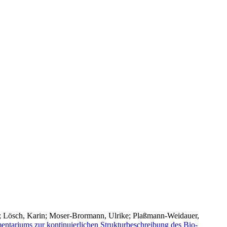
;
Lösch, Karin
;
Moser-Brormann, Ulrike
;
Plaßmann-Weidauer,
entariums zur kontinuierlichen Strukturbeschreibung des Bio-