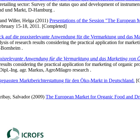
 retailing sector: Survey of the status quo and development of instruments
and und Markt, D-Hamburg .
and
Willer, Helga
(2011)
Presentations of the Session "The European 
bruary 15-18, 2011. [Completed]
ck auf die praxisrelevante Anwendung für die Vermarktung und das 
ysis of research results considering the practical application for marke
D-Bornheim .
raxisrelevante Anwendung für die Vermarktung und das Marketing von
results considering the practical application for marketing of organic 
Dipl.-Ing. agr. Markus
, AgroMilagro research .
gepassten Marktberichterstattung für den Öko-Markt in Deutschland.
[C
ribay, Salvador
(2009)
The European Market for Organic Food and Dr