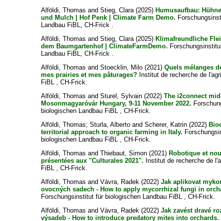
Alföldi, Thomas
and
Stieg, Clara
(2025)
Humusaufbau: Hühner
und Mulch | Hof Penk | Climate Farm Demo.
Forschungsinsti
Landbau FiBL, CH-Frick .
Alföldi, Thomas
and
Stieg, Clara
(2025)
Klimafreundliche Fle
dem Baumgartenhof | ClimateFarmDemo.
Forschungsinstitut
Landbau FiBL, CH-Frick .
Alföldi, Thomas
and
Stoecklin, Milo
(2021)
Quels mélanges d
mes prairies et mes pâturages?
Institut de recherche de l'agr
FiBL , CH-Frick.
Alföldi, Thomas
and
Sturel, Sylvain
(2022)
The i2connect mid
Mosonmagyaróvár Hungary, 9-11 November 2022.
Forschungs
biologischen Landbau FiBL , CH-Frick.
Alföldi, Thomas
;
Sturla, Alberto
and
Scherer, Katrin
(2022)
Biod
territorial approach to organic farming in Italy.
Forschungsins
biologischen Landbau FiBL , CH-Frick.
Alföldi, Thomas
and
Thiebaut, Simon
(2021)
Robotique et nou
présentées aux "Culturales 2021".
Institut de recherche de l'a
FiBL , CH-Frick.
Alföldi, Thomas
and
Vávra, Radek
(2022)
Jak aplikovat myko
ovocných sadech - How to apply mycorrhizal fungi in orch
Forschungsinstitut für biologischen Landbau FiBL , CH-Frick.
Alföldi, Thomas
and
Vávra, Radek
(2022)
Jak zavést dravé r
výsadeb - How to introduce predatory mites into orchards.