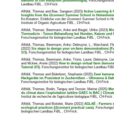
dannosi in con vibrazioni (biotremologia).
Forschungsinstitu
Landbau FiBL , CH-Frick.
Alföldi, Thomas
and
Bae, Sangeun
(2023)
Active Learning & 
Insights from the i2connect Summer School in Hohenheim
Ko-Kreation: Einblicke von der i2connect Summer School in 
Institute of Organic Agriculture FiBL , CH-Frick.
Alföldi, Thomas
;
Beermann, Anke
and
Biegel, Ulrike
(2023)
Mis
Tiermedizin - Tumor-Behandlung bei Hunden, Katzen und 
Forschungsinstitut für biologischen Landbau FiBL , CH-Frick.
Alföldi, Thomas
;
Beermann, Anke
;
Debruyne, L.
;
Marchand, Fl
(2022)
Six steps to design your on-farm demonstrations (
1/3).
Forschungsinstitut für biologischen Landbau FiBL , CH-Fr
Alföldi, Thomas
;
Beermann, Anke
;
Triste, Laure
;
Debruyne, Li
and
Mckee, Annie
(2022)
How to design virtual farm demon
Tutorial 2/3).
Forschungsinstitut für biologischen Landbau FiBL
Alföldi, Thomas
and
Biderbost, Stephanie
(2025)
Zwei kamera
Hackgeräte im Praxistest in Zuckerrüben – Ullmanna & Dah
Forschungsinstitut für biologischen Landbau FiBL, CH-Frick .
Alföldi, Thomas
;
Bodin, Tanguy
and
Tessier, Marine
(2025)
Mes
du climat dans l'exploitation laitière GAEC le BAC | Clim
Institut de recherche de l'agriculture biologique FiBL, CH-Frick 
Alföldi, Thomas
and
Boitelet, Marie
(2022)
AGLAÉ - Farmers s
ecological practices (i2connect practical case).
Forschungsin
biologischen Landbau FiBL , CH-Frick.