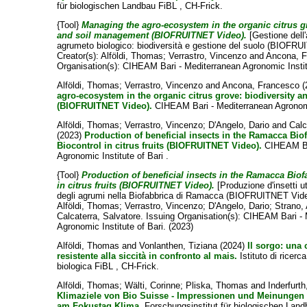
für biologischen Landbau FiBL , CH-Frick.
{Tool}
Managing the agro-ecosystem in the organic citrus gr
and soil management (BIOFRUITNET Video).
[Gestione dell'
agrumeto biologico: biodiversità e gestione del suolo (BIOFRU
Creator(s):
Alföldi, Thomas
;
Verrastro, Vincenzo
and
Ancona, 
Organisation(s): CIHEAM Bari - Mediterranean Agronomic Institu
Alföldi, Thomas
;
Verrastro, Vincenzo
and
Ancona, Francesco
(
agro-ecosystem in the organic citrus grove: biodiversity 
(BIOFRUITNET Video).
CIHEAM Bari - Mediterranean Agronomic
Alföldi, Thomas
;
Verrastro, Vincenzo
;
D'Angelo, Dario
and
Calc
(2023)
Production of beneficial insects in the Ramacca Biof
Biocontrol in citrus fruits (BIOFRUITNET Video).
CIHEAM Bar
Agronomic Institute of Bari .
{Tool}
Production of beneficial insects in the Ramacca Biof
in citrus fruits (BIOFRUITNET Video).
[Produzione d'insetti uti
degli agrumi nella Biofabbrica di Ramacca (BIOFRUITNET Vid
Alföldi, Thomas
;
Verrastro, Vincenzo
;
D'Angelo, Dario
;
Strano,
Calcaterra, Salvatore
. Issuing Organisation(s): CIHEAM Bari -
Agronomic Institute of Bari. (2023)
Alföldi, Thomas
and
Vonlanthen, Tiziana
(2024)
Il sorgo: una 
resistente alla siccità in confronto al mais.
Istituto di ricerca
biologica FiBL , CH-Frick.
Alföldi, Thomas
;
Wälti, Corinne
;
Pliska, Thomas
and
Inderfurt
Klimaziele von Bio Suisse - Impressionen und Meinungen
am Fokustag Klima.
Forschungsinstitut für biologischen Land