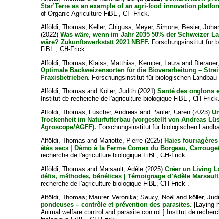
Star’Terre as an example of an agri-food innovation platfo
of Organic Agriculture FiBL , CH-Frick.
Alföldi, Thomas
;
Keller, Chigusa
;
Meyer, Simone
;
Besier, Joha
(2022)
Was wäre, wenn im Jahr 2035 50% der Schweizer La
wäre? Zukunftswerkstatt 2021 NBFF.
Forschungsinstitut für 
FiBL , CH-Frick.
Alföldi, Thomas
;
Klaiss, Matthias
;
Kemper, Laura
and
Dierauer
Optimale Backweizensorten für die Bioverarbeitung – Stre
Praxisbetrieben.
Forschungsinstitut für biologischen Landbau 
Alföldi, Thomas
and
Köller, Judith
(2021)
Santé des onglons e
Institut de recherche de l'agriculture biologique FiBL , CH-Frick
Alföldi, Thomas
;
Lüscher, Andreas
and
Pauler, Caren
(2023)
U
Trockenheit im Naturfutterbau (vorgestellt von Andreas Lü
Agroscope/AGFF).
Forschungsinstitut für biologischen Landba
Alföldi, Thomas
and
Mariotte, Pierre
(2025)
Haies fourragères
étés secs | Démo à la Ferme Comex du Borgeau, Carrouge
recherche de l'agriculture biologique FiBL, CH-Frick .
Alföldi, Thomas
and
Marsault, Adèle
(2025)
Créer un Living La
défis, méthodes, bénéfices | Témoignage d’Adèle Marsault,
recherche de l'agriculture biologique FiBL, CH-Frick .
Alföldi, Thomas
;
Maurer, Veronika
;
Saucy, Noël
and
köller, Judi
pondeuses – contrôle et prévention des parasites.
[Laying 
Animal welfare control and parasite control.] Institut de recherc