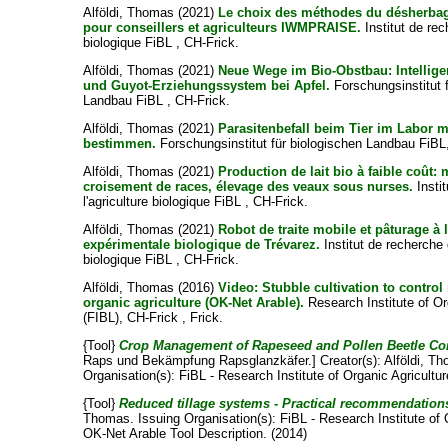
Alföldi, Thomas
(2021)
Le choix des méthodes du désherbage
pour conseillers et agriculteurs IWMPRAISE.
Institut de rec
biologique FiBL , CH-Frick.
Alföldi, Thomas
(2021)
Neue Wege im Bio-Obstbau: Intellig
und Guyot-Erziehungssystem bei Apfel.
Forschungsinstitut 
Landbau FiBL , CH-Frick.
Alföldi, Thomas
(2021)
Parasitenbefall beim Tier im Labor m
bestimmen.
Forschungsinstitut für biologischen Landbau FiBL,
Alföldi, Thomas
(2021)
Production de lait bio à faible coût: 
croisement de races, élevage des veaux sous nurses.
Insti
l'agriculture biologique FiBL , CH-Frick.
Alföldi, Thomas
(2021)
Robot de traite mobile et pâturage à 
expérimentale biologique de Trévarez.
Institut de recherche d
biologique FiBL , CH-Frick.
Alföldi, Thomas
(2016)
Video: Stubble cultivation to control
organic agriculture (OK-Net Arable).
Research Institute of Or
(FIBL), CH-Frick , Frick.
{Tool}
Crop Management of Rapeseed and Pollen Beetle Con
Raps und Bekämpfung Rapsglanzkäfer.]
Creator(s):
Alföldi, T
Organisation(s): FiBL - Research Institute of Organic Agricultur
{Tool}
Reduced tillage systems - Practical recommendation
Thomas
. Issuing Organisation(s): FiBL - Research Institute of 
OK-Net Arable Tool Description. (2014)