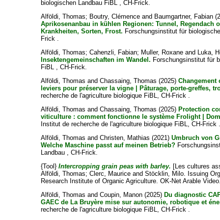
biologischen Landbau FiBL , CH-Frick.
Alföldi, Thomas
;
Boutry, Clémence
and
Baumgartner, Fabian
(2
Aprikosenanbau in kühlen Regionen: Tunnel, Regendach o
Krankheiten, Sorten, Frost.
Forschungsinstitut für biologisc
Frick .
Alföldi, Thomas
;
Cahenzli, Fabian
;
Muller, Roxane
and
Luka, H
Insektengemeinschaften im Wandel.
Forschungsinstitut für 
FiBL , CH-Frick.
Alföldi, Thomas
and
Chassaing, Thomas
(2025)
Changement c
leviers pour préserver la vigne | Pâturage, porte-greffes, tr
recherche de l'agriculture biologique FiBL, CH-Frick .
Alföldi, Thomas
and
Chassaing, Thomas
(2025)
Protection co
viticulture : comment fonctionne le système Frolight | Do
Institut de recherche de l'agriculture biologique FiBL, CH-Frick 
Alföldi, Thomas
and
Christen, Mathias
(2021)
Umbruch von G
Welche Maschine passt auf meinen Betrieb?
Forschungsinsti
Landbau , CH-Frick.
{Tool}
Intercropping grain peas with barley.
[Les cultures as
Alföldi, Thomas
;
Clerc, Maurice
and
Stöcklin, Milo
. Issuing Org
Research Institute of Organic Agriculture. OK-Net Arable Video
Alföldi, Thomas
and
Coupin, Manon
(2025)
Du diagnostic CAP'
GAEC de La Bruyère mise sur autonomie, robotique et éner
recherche de l'agriculture biologique FiBL, CH-Frick .