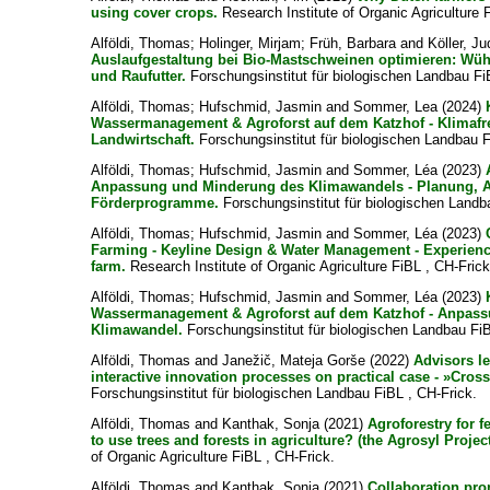
using cover crops.
Research Institute of Organic Agriculture 
Alföldi, Thomas
;
Holinger, Mirjam
;
Früh, Barbara
and
Köller, Ju
Auslaufgestaltung bei Bio-Mastschweinen optimieren: Wüh
und Raufutter.
Forschungsinstitut für biologischen Landbau Fi
Alföldi, Thomas
;
Hufschmid, Jasmin
and
Sommer, Lea
(2024)
Wassermanagement & Agroforst auf dem Katzhof - Klimafr
Landwirtschaft.
Forschungsinstitut für biologischen Landbau F
Alföldi, Thomas
;
Hufschmid, Jasmin
and
Sommer, Léa
(2023)
Anpassung und Minderung des Klimawandels - Planung, 
Förderprogramme.
Forschungsinstitut für biologischen Landb
Alföldi, Thomas
;
Hufschmid, Jasmin
and
Sommer, Léa
(2023)
Farming - Keyline Design & Water Management - Experienc
farm.
Research Institute of Organic Agriculture FiBL , CH-Frick
Alföldi, Thomas
;
Hufschmid, Jasmin
and
Sommer, Léa
(2023)
Wassermanagement & Agroforst auf dem Katzhof - Anpass
Klimawandel.
Forschungsinstitut für biologischen Landbau FiB
Alföldi, Thomas
and
Janežič, Mateja Gorše
(2022)
Advisors l
interactive innovation processes on practical case - »Cross
Forschungsinstitut für biologischen Landbau FiBL , CH-Frick.
Alföldi, Thomas
and
Kanthak, Sonja
(2021)
Agroforestry for 
to use trees and forests in agriculture? (the Agrosyl Project
of Organic Agriculture FiBL , CH-Frick.
Alföldi, Thomas
and
Kanthak, Sonja
(2021)
Collaboration pro