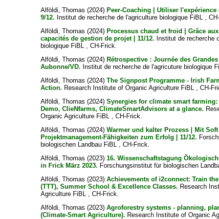
Alföldi, Thomas
(2024)
Peer-Coaching | Utiliser l'expérience
9/12.
Institut de recherche de l'agriculture biologique FiBL , CH
Alföldi, Thomas
(2024)
Processus chaud et froid | Grâce aux 
capacités de gestion de projet | 11/12.
Institut de recherche d
biologique FiBL , CH-Frick.
Alföldi, Thomas
(2024)
Rétrospective : Journée des Grandes
Aubonne/VD.
Institut de recherche de l'agricuture biologique F
Alföldi, Thomas
(2024)
The Signpost Programme - Irish Farm
Action.
Research Institute of Organic Agriculture FiBL , CH-Fri
Alföldi, Thomas
(2024)
Synergies for climate smart farming
Demo, ClieNfarms, ClimateSmartAdvisors at a glance.
Resea
Organic Agriculture FiBL , CH-Frick.
Alföldi, Thomas
(2024)
Warmer und kalter Prozess | Mit Soft
Projektmanagement-Fähigkeiten zum Erfolg | 11/12.
Forschu
biologischen Landbau FiBL , CH-Frick.
Alföldi, Thomas
(2023)
16. Wissenschaftstagung Ökologisc
in Frick März 2023.
Forschungsinstitut für biologischen Landb
Alföldi, Thomas
(2023)
Achievements of i2connect: Train the
(TTT), Summer School & Excellence Classes.
Research Inst
Agriculture FiBL , CH-Frick.
Alföldi, Thomas
(2023)
Agroforestry systems - planning, pla
(Climate-Smart Agriculture).
Research Institute of Organic Ag