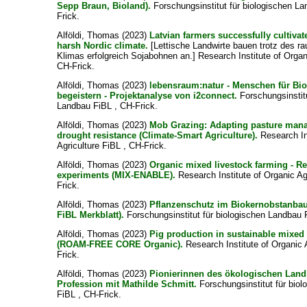
Sepp Braun, Bioland).
Forschungsinstitut für biologischen L
Frick.
Alföldi, Thomas
(2023)
Latvian farmers successfully cultiva
harsh Nordic climate.
[Lettische Landwirte bauen trotz des r
Klimas erfolgreich Sojabohnen an.] Research Institute of Organi
CH-Frick.
Alföldi, Thomas
(2023)
lebensraum:natur - Menschen für Bio
begeistern - Projektanalyse von i2connect.
Forschungsinstitu
Landbau FiBL , CH-Frick.
Alföldi, Thomas
(2023)
Mob Grazing: Adapting pasture man
drought resistance (Climate-Smart Agriculture).
Research In
Agriculture FiBL , CH-Frick.
Alföldi, Thomas
(2023)
Organic mixed livestock farming - Re
experiments (MIX-ENABLE).
Research Institute of Organic Ag
Frick.
Alföldi, Thomas
(2023)
Pflanzenschutz im Biokernobstanbau
FiBL Merkblatt).
Forschungsinstitut für biologischen Landbau 
Alföldi, Thomas
(2023)
Pig production in sustainable mixed
(ROAM-FREE CORE Organic).
Research Institute of Organic 
Frick.
Alföldi, Thomas
(2023)
Pionierinnen des ökologischen Land
Profession mit Mathilde Schmitt.
Forschungsinstitut für bio
FiBL , CH-Frick.