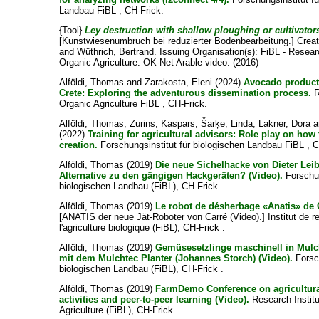
Landbau FiBL , CH-Frick.
{Tool}
Ley destruction with shallow ploughing or cultivator
[Kunstwiesenumbruch bei reduzierter Bodenbearbeitung.]
Creat
and
Wüthrich, Bertrand
. Issuing Organisation(s): FiBL - Researc
Organic Agriculture. OK-Net Arable video. (2016)
Alföldi, Thomas
and
Zarakosta, Eleni
(2024)
Avocado product
Crete: Exploring the adventurous dissemination process.
R
Organic Agriculture FiBL , CH-Frick.
Alföldi, Thomas
;
Zurins, Kaspars
;
Šarķe, Linda
;
Lakner, Dora
a
(2022)
Training for agricultural advisors: Role play on how 
creation.
Forschungsinstitut für biologischen Landbau FiBL , C
Alföldi, Thomas
(2019)
Die neue Sichelhacke von Dieter Leib
Alternative zu den gängigen Hackgeräten? (Video).
Forschun
biologischen Landbau (FiBL), CH-Frick .
Alföldi, Thomas
(2019)
Le robot de désherbage «Anatis» de C
[ANATIS der neue Jät-Roboter von Carré (Video).] Institut de 
l'agriculture biologique (FiBL), CH-Frick .
Alföldi, Thomas
(2019)
Gemüsesetzlinge maschinell in Mulc
mit dem Mulchtec Planter (Johannes Storch) (Video).
Forsch
biologischen Landbau (FiBL), CH-Frick .
Alföldi, Thomas
(2019)
FarmDemo Conference on agricultur
activities and peer-to-peer learning (Video).
Research Institu
Agriculture (FiBL), CH-Frick .