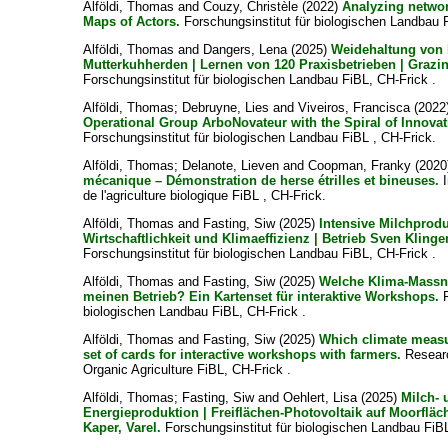
Alföldi, Thomas
and
Couzy, Christèle
(2022)
Analyzing networ
Maps of Actors.
Forschungsinstitut für biologischen Landbau 
Alföldi, Thomas
and
Dangers, Lena
(2025)
Weidehaltung von 
Mutterkuhherden | Lernen von 120 Praxisbetrieben | Graz
Forschungsinstitut für biologischen Landbau FiBL, CH-Frick .
Alföldi, Thomas
;
Debruyne, Lies
and
Viveiros, Francisca
(2022
Operational Group ArboNovateur with the Spiral of Innovat
Forschungsinstitut für biologischen Landbau FiBL , CH-Frick.
Alföldi, Thomas
;
Delanote, Lieven
and
Coopman, Franky
(202
mécanique – Démonstration de herse étrilles et bineuses.
I
de l'agriculture biologique FiBL , CH-Frick.
Alföldi, Thomas
and
Fasting, Siw
(2025)
Intensive Milchprodu
Wirtschaftlichkeit und Klimaeffizienz | Betrieb Sven Kling
Forschungsinstitut für biologischen Landbau FiBL, CH-Frick .
Alföldi, Thomas
and
Fasting, Siw
(2025)
Welche Klima-Massn
meinen Betrieb? Ein Kartenset für interaktive Workshops.
F
biologischen Landbau FiBL, CH-Frick .
Alföldi, Thomas
and
Fasting, Siw
(2025)
Which climate measu
set of cards for interactive workshops with farmers.
Researc
Organic Agriculture FiBL, CH-Frick .
Alföldi, Thomas
;
Fasting, Siw
and
Oehlert, Lisa
(2025)
Milch- 
Energieproduktion | Freiflächen-Photovoltaik auf Moorfläc
Kaper, Varel.
Forschungsinstitut für biologischen Landbau FiBL