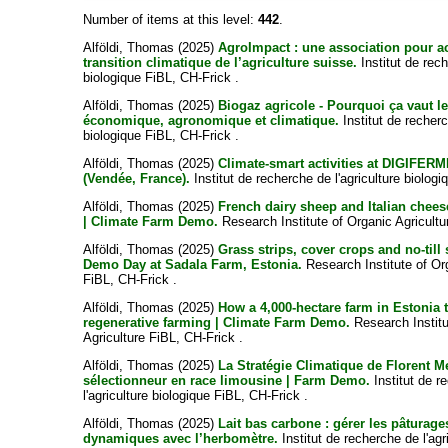
Number of items at this level:
442
.
Alföldi, Thomas
(2025)
AgroImpact : une association pour 
transition climatique de l’agriculture suisse.
Institut de rech
biologique FiBL, CH-Frick .
Alföldi, Thomas
(2025)
Biogaz agricole - Pourquoi ça vaut l
économique, agronomique et climatique.
Institut de recherc
biologique FiBL, CH-Frick .
Alföldi, Thomas
(2025)
Climate-smart activities at DIGIFER
(Vendée, France).
Institut de recherche de l'agriculture biolog
Alföldi, Thomas
(2025)
French dairy sheep and Italian chee
| Climate Farm Demo.
Research Institute of Organic Agricultu
Alföldi, Thomas
(2025)
Grass strips, cover crops and no-til
Demo Day at Sadala Farm, Estonia.
Research Institute of Or
FiBL, CH-Frick .
Alföldi, Thomas
(2025)
How a 4,000-hectare farm in Estonia t
regenerative farming | Climate Farm Demo.
Research Institu
Agriculture FiBL, CH-Frick .
Alföldi, Thomas
(2025)
La Stratégie Climatique de Florent Me
sélectionneur en race limousine | Farm Demo.
Institut de r
l'agriculture biologique FiBL, CH-Frick .
Alföldi, Thomas
(2025)
Lait bas carbone : gérer les pâturage
dynamiques avec l’herbomètre.
Institut de recherche de l'agr