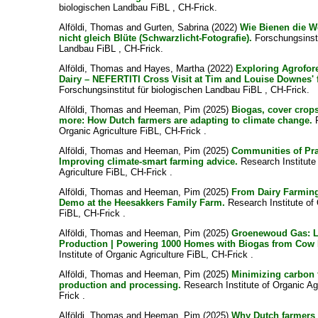
biologischen Landbau FiBL , CH-Frick.
Alföldi, Thomas
and
Gurten, Sabrina
(2022)
Wie Bienen die We
nicht gleich Blüte (Schwarzlicht-Fotografie).
Forschungsinsti
Landbau FiBL , CH-Frick.
Alföldi, Thomas
and
Hayes, Martha
(2022)
Exploring Agrofore
Dairy – NEFERTITI Cross Visit at Tim and Louise Downes' 
Forschungsinstitut für biologischen Landbau FiBL , CH-Frick.
Alföldi, Thomas
and
Heeman, Pim
(2025)
Biogas, cover crops
more: How Dutch farmers are adapting to climate change.
R
Organic Agriculture FiBL, CH-Frick .
Alföldi, Thomas
and
Heeman, Pim
(2025)
Communities of Pra
Improving climate-smart farming advice.
Research Institute
Agriculture FiBL, CH-Frick .
Alföldi, Thomas
and
Heeman, Pim
(2025)
From Dairy Farming 
Demo at the Heesakkers Family Farm.
Research Institute of 
FiBL, CH-Frick .
Alföldi, Thomas
and
Heeman, Pim
(2025)
Groenewoud Gas: L
Production | Powering 1000 Homes with Biogas from Cow
Institute of Organic Agriculture FiBL, CH-Frick .
Alföldi, Thomas
and
Heeman, Pim
(2025)
Minimizing carbon f
production and processing.
Research Institute of Organic Ag
Frick .
Alföldi, Thomas
and
Heeman, Pim
(2025)
Why Dutch farmers 