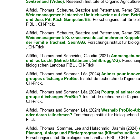
Switzerland (Video).
Research Institute of Organic Agriculture
Alföldi, Thomas
;
Scheurer, Beatrice
and
Petermann, Remo
(20
Weidemanagement: Intensive Umtriebsweide auf dem Betr
und Joss Pitt Käch Gampelen/BE.
Forschungsinstitut für bi
FiBL , CH-Frick.
Alföldi, Thomas
;
Scheurer, Beatrice
and
Petermann, Remo
(20
Weidemanagement: Kurzrasenweide auf mehreren Koppeln
der Familie Trachsel, Seon/AG.
Forschungsinstitut für biolo
, CH-Frick.
Alföldi, Thomas
and
Schneider, Claudia
(2021)
Ammengebunde
und -aufzucht (Betrieb Blattmann, Sihlbrugg/ZG).
Forschungs
biologischen Landbau FiBL , CH-Frick.
Alföldi, Thomas
and
Sommer, Léa
(2024)
Animer pour innove
groupes d'échange ProBio.
Institut de recherche de l'agricut
CH-Frick.
Alföldi, Thomas
and
Sommer, Léa
(2024)
Pourquoi animer ou 
groupe d’échanges ProBio ?
Institut de recherche de l'agricu
CH-Frick.
Alföldi, Thomas
and
Sommer, Léa
(2024)
Weshalb ProBio-Arbe
oder daran teilnehmen?
Forschungsinstitut für biologischen 
Frick.
Alföldi, Thomas
;
Sommer, Lea
and
Hufschmid, Jasmin
(2024)
Planung, Anlage und Förderprogramme (Klimafreundliche 
Forschungsinstitut für biologischen Landbau FiBL , CH-Frick.