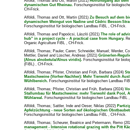
Alföldi, Thomas
and
Ott, Martin
(2021)
Hofrundgang auf dem 
dynamischen Gut Rheinau.
Forschungsinstitut für biologisc
CH-Frick.
Alföldi, Thomas
and
Ott, Martin
(2021)
Zu Besuch auf dem bi
dynamischen Weingut von Nadine und Cédric Besson-Stra
Forschungsinstitut für biologischen Landbau FiBL , CH-Frick.
Alföldi, Thomas
and
Papoócsi, László
(2021)
The role of advi
hub” in a project cycle – A practical case from Hungary.
Res
Organic Agriculture FiBL , CH-Frick.
Alföldi, Thomas
;
Pauler, Caren
;
Schneider, Manuel
;
Werder, Co
Mettler, Daniel
and
Lüscher, Andreas
(2021)
Grünerlen-Reguli
(Alnus alnobetula/Alnus viridis).
Forschungsinstitut für biol
(FiBL) , CH-Frick.
Alföldi, Thomas
;
Pfister, Christian
and
Früh, Barbara
(2024)
St
Mastschweine (Vorher-Nachher): Mehr Tierwohl durch Ausl
Wühlbereich.
Forschungsinstitut für biologischen Landbau FiB
Alföldi, Thomas
;
Pfister, Christian
and
Früh, Barbara
(2024)
Vo
Stallumbau für Mastschweine: mehr Tierwohl dank Pool, 
Wühlareal.
Forschungsinstitut für biologischen Landbau FiBL ,
Alföldi, Thomas
;
Sattler, Inde
and
Oeser, Niklas
(2022)
Partizi
Apfelzüchtung - neue Sorten auf ökologischen Obstbaubet
Forschungsinstitut für biologischen Landbau FiBL , CH-Frick.
Alföldi, Thomas
;
Scheurer, Beatrice
and
Petermann, Remo
(20
management - Intensive rotational grazing with the Pitt Kä