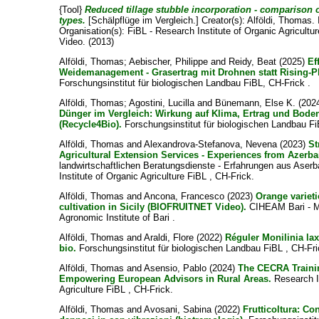
{Tool}
Reduced tillage stubble incorporation - comparison o
types.
[Schälpflüge im Vergleich.]
Creator(s):
Alföldi, Thomas
.
Organisation(s): FiBL - Research Institute of Organic Agricultu
Video. (2013)
Alföldi, Thomas
;
Aebischer, Philippe
and
Reidy, Beat
(2025)
Ef
Weidemanagement - Grasertrag mit Drohnen statt Rising-P
Forschungsinstitut für biologischen Landbau FiBL, CH-Frick .
Alföldi, Thomas
;
Agostini, Lucilla
and
Bünemann, Else K.
(202
Dünger im Vergleich: Wirkung auf Klima, Ertrag und Bode
(Recycle4Bio).
Forschungsinstitut für biologischen Landbau Fi
Alföldi, Thomas
and
Alexandrova-Stefanova, Nevena
(2023)
St
Agricultural Extension Services - Experiences from Azerba
landwirtschaftlichen Beratungsdienste - Erfahrungen aus Aser
Institute of Organic Agriculture FiBL , CH-Frick.
Alföldi, Thomas
and
Ancona, Francesco
(2023)
Orange varieti
cultivation in Sicily (BIOFRUITNET Video).
CIHEAM Bari - M
Agronomic Institute of Bari .
Alföldi, Thomas
and
Araldi, Flore
(2022)
Réguler Monilinia lax
bio.
Forschungsinstitut für biologischen Landbau FiBL , CH-Fri
Alföldi, Thomas
and
Asensio, Pablo
(2024)
The CECRA Traini
Empowering European Advisors in Rural Areas.
Research In
Agriculture FiBL , CH-Frick.
Alföldi, Thomas
and
Avosani, Sabina
(2022)
Frutticoltura: Con