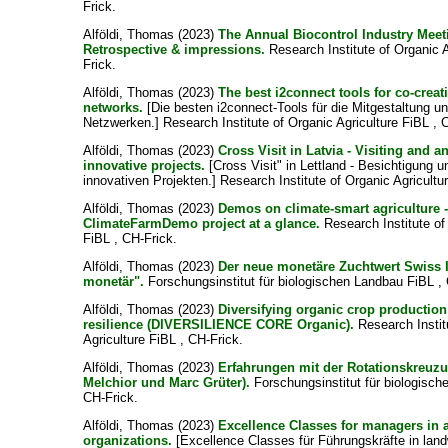
Frick.
Alföldi, Thomas
(2023)
The Annual Biocontrol Industry Meet
Retrospective & impressions.
Research Institute of Organic A
Frick.
Alföldi, Thomas
(2023)
The best i2connect tools for co-crea
networks.
[Die besten i2connect-Tools für die Mitgestaltung u
Netzwerken.] Research Institute of Organic Agriculture FiBL , 
Alföldi, Thomas
(2023)
Cross Visit in Latvia - Visiting and a
innovative projects.
[Cross Visit" in Lettland - Besichtigung 
innovativen Projekten.] Research Institute of Organic Agricultu
Alföldi, Thomas
(2023)
Demos on climate-smart agriculture 
ClimateFarmDemo project at a glance.
Research Institute of
FiBL , CH-Frick.
Alföldi, Thomas
(2023)
Der neue monetäre Zuchtwert Swiss 
monetär".
Forschungsinstitut für biologischen Landbau FiBL , 
Alföldi, Thomas
(2023)
Diversifying organic crop production
resilience (DIVERSILIENCE CORE Organic).
Research Instit
Agriculture FiBL , CH-Frick.
Alföldi, Thomas
(2023)
Erfahrungen mit der Rotationskreuz
Melchior und Marc Grüter).
Forschungsinstitut für biologisch
CH-Frick.
Alföldi, Thomas
(2023)
Excellence Classes for managers in a
organizations.
[Excellence Classes für Führungskräfte in land