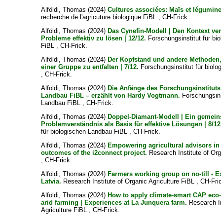
Alföldi, Thomas
(2024)
Cultures associées: Maïs et légumin
recherche de l'agricuture biologique FiBL , CH-Frick.
Alföldi, Thomas
(2024)
Das Cynefin-Modell | Den Kontext ve
Probleme effektiv zu lösen | 12/12.
Forschungsinstitut für bi
FiBL , CH-Frick.
Alföldi, Thomas
(2024)
Der Kopfstand und andere Methoden, 
einer Gruppe zu entfalten | 7/12.
Forschungsinstitut für biol
, CH-Frick.
Alföldi, Thomas
(2024)
Die Anfänge des Forschungsinstituts
Landbau FiBL – erzählt von Hardy Vogtmann.
Forschungsinst
Landbau FiBL , CH-Frick.
Alföldi, Thomas
(2024)
Doppel-Diamant-Modell | Ein gemei
Problemverständnis als Basis für effektive Lösungen | 8/12
für biologischen Landbau FiBL , CH-Frick.
Alföldi, Thomas
(2024)
Empowering agricultural advisors in
outcomes of the i2connect project.
Research Institute of Org
, CH-Frick.
Alföldi, Thomas
(2024)
Farmers working group on no-till - 
Latvia.
Research Institute of Organic Agriculture FiBL , CH-Fri
Alföldi, Thomas
(2024)
How to apply climate-smart CAP eco
arid farming | Experiences at La Junquera farm.
Research In
Agriculture FiBL , CH-Frick.