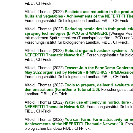
FiBL , CH-Frick.
Alföldi, Thomas
(2022)
Pesticide use reduction in the produ
fruits and vegetables - Achievements of the NEFERTITI Th
Forschungsinstitut für biologischen Landbau FiBL , CH-Frick.
Alföldi, Thomas
(2022)
Reducing pesticides in fruit product
spraying technologies (LIPCO and WANNER).
[Weniger Pest
mit modernen Spritztechniken (Tunnelsprühgeräte LIPCO un
Forschungsinstitut für biologischen Landbau FiBL , CH-Frick.
Alföldi, Thomas
(2022)
Robust organic livestock systems - 
NEFERTITI Thematic Network 03.
Forschungsinstitut für bio
FiBL , CH-Frick.
Alföldi, Thomas
(2022)
Teaser: Join the FarmDemo Conferen
May 2022 organized by Nefertiti - IPMWORKS - IPMDecisio
Forschungsinstitut für biologischen Landbau FiBL , CH-Frick.
Alföldi, Thomas
(2022)
Tools to prepare, deliver & evaluate 
demonstrations (FarmDemo Tutorial 3/3).
Forschungsinstitut
Landbau FiBL , CH-Frick.
Alföldi, Thomas
(2022)
Water use efficiency in horticulture 
NEFERTITI Thematic Network 08.
Forschungsinstitut für bio
FiBL , CH-Frick.
Alföldi, Thomas
(2022)
You can Farm: Farm attractivity for n
Achievements of the NEFERTITI Thematic Network 10.
Forsc
biologischen Landbau FiBL , CH-Frick.