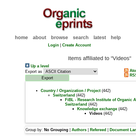
home
about
browse
search
latest
help
Login
|
Create Account
Items affiliated to "Videos"
Up a level
At
Export as
RSS
Country / Organization / Project
(442)
Switzerland
(442)
FiBL - Research Institute of Organic A
Switzerland
(442)
Knowledge exchange
(442)
Videos
(442)
Group by:
No Grouping
|
Authors
|
Refereed
|
Document La