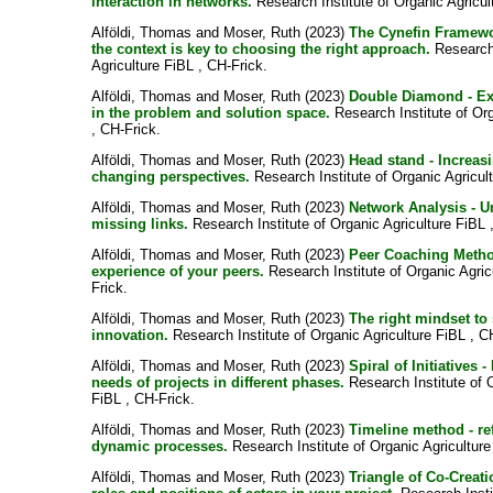
interaction in networks.
Research Institute of Organic Agricul
Alföldi, Thomas
and
Moser, Ruth
(2023)
The Cynefin Framewo
the context is key to choosing the right approach.
Research 
Agriculture FiBL , CH-Frick.
Alföldi, Thomas
and
Moser, Ruth
(2023)
Double Diamond - E
in the problem and solution space.
Research Institute of Org
, CH-Frick.
Alföldi, Thomas
and
Moser, Ruth
(2023)
Head stand - Increasi
changing perspectives.
Research Institute of Organic Agricul
Alföldi, Thomas
and
Moser, Ruth
(2023)
Network Analysis - 
missing links.
Research Institute of Organic Agriculture FiBL 
Alföldi, Thomas
and
Moser, Ruth
(2023)
Peer Coaching Method
experience of your peers.
Research Institute of Organic Agric
Frick.
Alföldi, Thomas
and
Moser, Ruth
(2023)
The right mindset to 
innovation.
Research Institute of Organic Agriculture FiBL , C
Alföldi, Thomas
and
Moser, Ruth
(2023)
Spiral of Initiatives -
needs of projects in different phases.
Research Institute of O
FiBL , CH-Frick.
Alföldi, Thomas
and
Moser, Ruth
(2023)
Timeline method - re
dynamic processes.
Research Institute of Organic Agriculture
Alföldi, Thomas
and
Moser, Ruth
(2023)
Triangle of Co-Creat