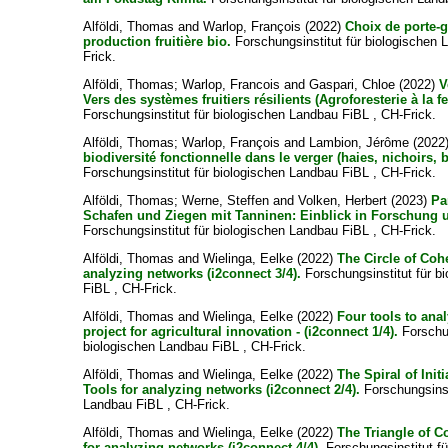
Alföldi, Thomas
and
Warlop, François
(2022)
Choix de porte-gr
production fruitière bio.
Forschungsinstitut für biologischen 
Frick.
Alföldi, Thomas
;
Warlop, Francois
and
Gaspari, Chloe
(2022)
V
Vers des systèmes fruitiers résilients (Agroforesterie à la f
Forschungsinstitut für biologischen Landbau FiBL , CH-Frick.
Alföldi, Thomas
;
Warlop, François
and
Lambion, Jérôme
(2022
biodiversité fonctionnelle dans le verger (haies, nichoirs, 
Forschungsinstitut für biologischen Landbau FiBL , CH-Frick.
Alföldi, Thomas
;
Werne, Steffen
and
Volken, Herbert
(2023)
Pa
Schafen und Ziegen mit Tanninen: Einblick in Forschung 
Forschungsinstitut für biologischen Landbau FiBL , CH-Frick.
Alföldi, Thomas
and
Wielinga, Eelke
(2022)
The Circle of Coh
analyzing networks (i2connect 3/4).
Forschungsinstitut für b
FiBL , CH-Frick.
Alföldi, Thomas
and
Wielinga, Eelke
(2022)
Four tools to ana
project for agricultural innovation - (i2connect 1/4).
Forschun
biologischen Landbau FiBL , CH-Frick.
Alföldi, Thomas
and
Wielinga, Eelke
(2022)
The Spiral of Init
Tools for analyzing networks (i2connect 2/4).
Forschungsinst
Landbau FiBL , CH-Frick.
Alföldi, Thomas
and
Wielinga, Eelke
(2022)
The Triangle of C
for analyzing networks (i2connect 4/4).
Forschungsinstitut fü