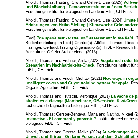
Alföldi, Thomas
;
Fasting, Siw
and
Oehlert, Lisa
(2025)
Vollwei
und Blockabkalbung | Demoveranstaltung auf dem Betrieb
Forschungsinstitut für biologischen Landbau FiBL, CH-Frick .
Alföldi, Thomas
;
Fasting, Siw
and
Oehlert, Lisa
(2024)
Umstell
Erfahrungen von Heiko Stelling | Klimawoche Grünlandze
Forschungsinstitut für biologischen Landbau FiBL , CH-Frick.
{Tool}
The spade test - visual soil assessment in the field.
[
Bodenbeurteilung im Feld.]
Creator(s):
Alföldi, Thomas
;
Fliess
Hasinger, Gerhard
. Issuing Organisation(s): FiBL - Research In
Agriculture. OK-Net Arable video. (2016)
Alföldi, Thomas
and
Frehner, Anita
(2022)
Vegetarisch oder B
Szenarien im Nachhaltigkeits-Check.
Forschungsinstitut für
FiBL , CH-Frick.
Alföldi, Thomas
and
Friedli, Michael
(2021)
New ways in organ
intelligent covers and Guyot training system for apple.
Rese
Organic Agriculture FiBL , CH-Frick.
Alföldi, Thomas
and
Frutschi, Véronique
(2021)
La vache de pâ
stratégies d‘élevage (Montbéliarde, OB-croisée, Kiwi-Cross,
recherche de l'agriculture biologique FiBL , CH-Frick.
Alföldi, Thomas
;
Gerster-Bentaya, Maria
and
Naitlho, Mikael
(2
interactive - Et comment y parvenir ?
Institut de recherche de
biologique FiBL , CH-Frick.
Alföldi, Thomas
and
Grosse, Meike
(2024)
Auswirkungen des
Umwelt und Ertrag - On-farm Versuch auf dem Schlatthof.
F