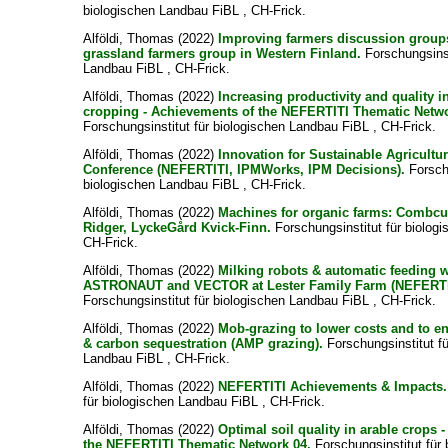
biologischen Landbau FiBL , CH-Frick.
Alföldi, Thomas
(2022)
Improving farmers discussion groups
grassland farmers group in Western Finland.
Forschungsinst
Landbau FiBL , CH-Frick.
Alföldi, Thomas
(2022)
Increasing productivity and quality i
cropping - Achievements of the NEFERTITI Thematic Netwo
Forschungsinstitut für biologischen Landbau FiBL , CH-Frick.
Alföldi, Thomas
(2022)
Innovation for Sustainable Agricult
Conference (NEFERTITI, IPMWorks, IPM Decisions).
Forschu
biologischen Landbau FiBL , CH-Frick.
Alföldi, Thomas
(2022)
Machines for organic farms: Combc
Ridger, LyckeGård Kvick-Finn.
Forschungsinstitut für biolog
CH-Frick.
Alföldi, Thomas
(2022)
Milking robots & automatic feeding w
ASTRONAUT and VECTOR at Lester Family Farm (NEFERTI
Forschungsinstitut für biologischen Landbau FiBL , CH-Frick.
Alföldi, Thomas
(2022)
Mob-grazing to lower costs and to e
& carbon sequestration (AMP grazing).
Forschungsinstitut fü
Landbau FiBL , CH-Frick.
Alföldi, Thomas
(2022)
NEFERTITI Achievements & Impacts.
für biologischen Landbau FiBL , CH-Frick.
Alföldi, Thomas
(2022)
Optimal soil quality in arable crops 
the NEFERTITI Thematic Network 04.
Forschungsinstitut für