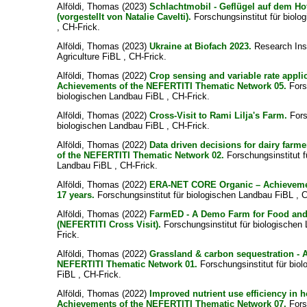
Alföldi, Thomas
(2023)
Schlachtmobil - Geflügel auf dem Ho
(vorgestellt von Natalie Cavelti).
Forschungsinstitut für biol
, CH-Frick.
Alföldi, Thomas
(2023)
Ukraine at Biofach 2023.
Research Inst
Agriculture FiBL , CH-Frick.
Alföldi, Thomas
(2022)
Crop sensing and variable rate applic
Achievements of the NEFERTITI Thematic Network 05.
Forsc
biologischen Landbau FiBL , CH-Frick.
Alföldi, Thomas
(2022)
Cross-Visit to Rami Lilja's Farm.
Fors
biologischen Landbau FiBL , CH-Frick.
Alföldi, Thomas
(2022)
Data driven decisions for dairy farm
of the NEFERTITI Thematic Network 02.
Forschungsinstitut f
Landbau FiBL , CH-Frick.
Alföldi, Thomas
(2022)
ERA-NET CORE Organic – Achievemen
17 years.
Forschungsinstitut für biologischen Landbau FiBL , C
Alföldi, Thomas
(2022)
FarmED - A Demo Farm for Food and
(NEFERTITI Cross Visit).
Forschungsinstitut für biologischen
Frick.
Alföldi, Thomas
(2022)
Grassland & carbon sequestration - 
NEFERTITI Thematic Network 01.
Forschungsinstitut für bio
FiBL , CH-Frick.
Alföldi, Thomas
(2022)
Improved nutrient use efficiency in ho
Achievements of the NEFERTITI Thematic Network 07.
Forsc