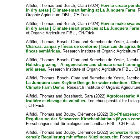
Alföldi, Thomas
and
Bosch, Clara
(2024)
How to create ponds 
in dry areas | Climate-smart faming at La Junquera Farm.
R
Organic Agriculture FiBL , CH-Frick.
Alföldi, Thomas
and
Bosch, Clara
(2024)
How to make swales 
in dry areas | Climate-smart practices at La Junquera Farm
of Organic Agriculture FiBL , CH-Frick.
Alföldi, Thomas
;
Bosch, Clara
and
Bernebeu de Yeste, Jacob
Charcas, zanjas y líneas de contorno | técnicas de agricult
fincas semiáridas.
Research Institute of Organic Agriculture F
Alföldi, Thomas
;
Bosch, Clara
and
Bernebeu de Yeste, Jacob
Holistic grazing - A regenerative and climate-smart farming
arid areas.
Research Institute of Organic Agriculture FiBL , CH
Alföldi, Thomas
;
Bosch, Clara
and
Bernebeu de Yeste, Jacob
La Junquera uses Keyline Design for water retention | Clim
Climate Farm Demo.
Research Institute of Organic Agricultur
Alföldi, Thomas
and
Bosshardt, Sara
(2022)
Agroforesterie: 
fruitière et élevage de volailles.
Forschungsinstitut für biolo
, CH-Frick.
Alföldi, Thomas
and
Boutry, Clémence
(2022)
Bio-Pflanzensch
Regulierung der Schwarzen Kirschenblattlaus (Myzus ceras
Forschungsinstitut für biologischen Landbau FiBL , CH-Frick.
Alföldi, Thomas
and
Boutry, Clémence
(2022)
Schwarze Kirsc
cerasi): Regulierung mit offener Nützlingszucht.
Forschungsi