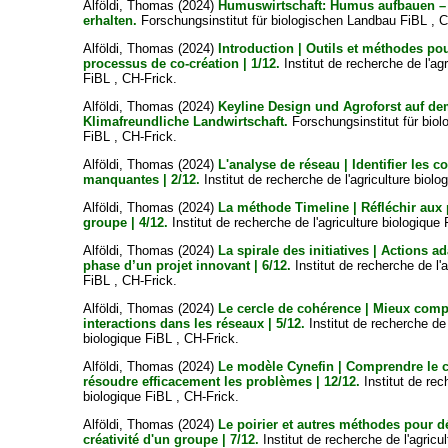
Alföldi, Thomas
(2024)
Humuswirtschaft: Humus aufbauen – 
erhalten.
Forschungsinstitut für biologischen Landbau FiBL , C
Alföldi, Thomas
(2024)
Introduction | Outils et méthodes pou
processus de co-création | 1/12.
Institut de recherche de l'agr
FiBL , CH-Frick.
Alföldi, Thomas
(2024)
Keyline Design und Agroforst auf de
Klimafreundliche Landwirtschaft.
Forschungsinstitut für bio
FiBL , CH-Frick.
Alföldi, Thomas
(2024)
L'analyse de réseau | Identifier les 
manquantes | 2/12.
Institut de recherche de l'agriculture biolo
Alföldi, Thomas
(2024)
La méthode Timeline | Réfléchir aux
groupe | 4/12.
Institut de recherche de l'agriculture biologique
Alföldi, Thomas
(2024)
La spirale des initiatives | Actions 
phase d’un projet innovant | 6/12.
Institut de recherche de l'a
FiBL , CH-Frick.
Alföldi, Thomas
(2024)
Le cercle de cohérence | Mieux comp
interactions dans les réseaux | 5/12.
Institut de recherche de 
biologique FiBL , CH-Frick.
Alföldi, Thomas
(2024)
Le modèle Cynefin | Comprendre le 
résoudre efficacement les problèmes | 12/12.
Institut de rec
biologique FiBL , CH-Frick.
Alföldi, Thomas
(2024)
Le poirier et autres méthodes pour d
créativité d'un groupe | 7/12.
Institut de recherche de l'agricu