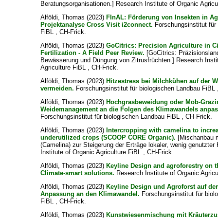
Beratungsorganisationen.] Research Institute of Organic Agricu
Alföldi, Thomas
(2023)
FInAL: Förderung von Insekten in Ag
Projektanalyse Cross Visit i2connect.
Forschungsinstitut für
FiBL , CH-Frick.
Alföldi, Thomas
(2023)
GoCitrics: Precision Agriculture in Ci
Fertilization - A Field Peer Review.
[GoCitrics: Präzisionsland
Bewässerung und Düngung von Zitrusfrüchten.] Research Instit
Agriculture FiBL , CH-Frick.
Alföldi, Thomas
(2023)
Hitzestress bei Milchkühen auf der 
vermeiden.
Forschungsinstitut für biologischen Landbau FiBL 
Alföldi, Thomas
(2023)
Hochgrasbeweidung oder Mob-Grazi
Weidemanagement an die Folgen des Klimawandels anpas
Forschungsinstitut für biologischen Landbau FiBL , CH-Frick.
Alföldi, Thomas
(2023)
Intercropping with camelina to increa
underutilized crops (SCOOP CORE Organic).
[Mischanbau m
(Camelina) zur Steigerung der Erträge lokaler, wenig genutzter
Institute of Organic Agriculture FiBL , CH-Frick.
Alföldi, Thomas
(2023)
Keyline Design and agroforestry on t
Climate-smart solutions.
Research Institute of Organic Agricu
Alföldi, Thomas
(2023)
Keyline Design und Agroforst auf de
Anpassung an den Klimawandel.
Forschungsinstitut für bio
FiBL , CH-Frick.
Alföldi, Thomas
(2023)
Kunstwiesenmischung mit Kräuterzusa