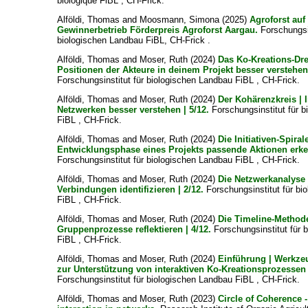
biologique FiBL , CH-Frick.
Alföldi, Thomas
and
Moosmann, Simona
(2025)
Agroforst auf
Gewinnerbetrieb Förderpreis Agroforst Aargau.
Forschungsin
biologischen Landbau FiBL, CH-Frick .
Alföldi, Thomas
and
Moser, Ruth
(2024)
Das Ko-Kreations-Dre
Positionen der Akteure in deinem Projekt besser verstehen
Forschungsinstitut für biologischen Landbau FiBL , CH-Frick.
Alföldi, Thomas
and
Moser, Ruth
(2024)
Der Kohärenzkreis | I
Netzwerken besser verstehen | 5/12.
Forschungsinstitut für 
FiBL , CH-Frick.
Alföldi, Thomas
and
Moser, Ruth
(2024)
Die Initiativen-Spiral
Entwicklungsphase eines Projekts passende Aktionen erke
Forschungsinstitut für biologischen Landbau FiBL , CH-Frick.
Alföldi, Thomas
and
Moser, Ruth
(2024)
Die Netzwerkanalyse
Verbindungen identifizieren | 2/12.
Forschungsinstitut für bi
FiBL , CH-Frick.
Alföldi, Thomas
and
Moser, Ruth
(2024)
Die Timeline-Methode
Gruppenprozesse reflektieren | 4/12.
Forschungsinstitut für 
FiBL , CH-Frick.
Alföldi, Thomas
and
Moser, Ruth
(2024)
Einführung | Werkz
zur Unterstützung von interaktiven Ko-Kreationsprozessen 
Forschungsinstitut für biologischen Landbau FiBL , CH-Frick.
Alföldi, Thomas
and
Moser, Ruth
(2023)
Circle of Coherence 