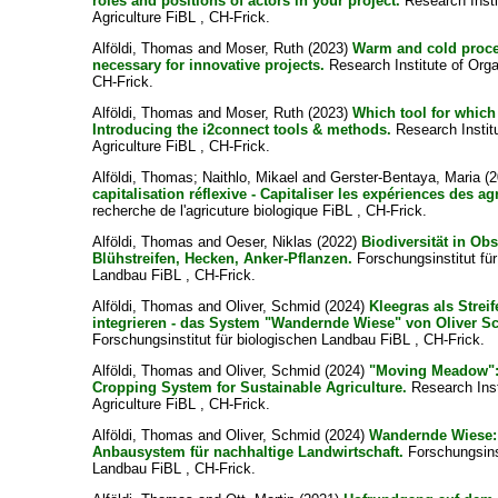
roles and positions of actors in your project.
Research Insti
Agriculture FiBL , CH-Frick.
Alföldi, Thomas
and
Moser, Ruth
(2023)
Warm and cold proce
necessary for innovative projects.
Research Institute of Orga
CH-Frick.
Alföldi, Thomas
and
Moser, Ruth
(2023)
Which tool for which
Introducing the i2connect tools & methods.
Research Instit
Agriculture FiBL , CH-Frick.
Alföldi, Thomas
;
Naithlo, Mikael
and
Gerster-Bentaya, Maria
(2
capitalisation réflexive - Capitaliser les expériences des ag
recherche de l'agricuture biologique FiBL , CH-Frick.
Alföldi, Thomas
and
Oeser, Niklas
(2022)
Biodiversität in Ob
Blühstreifen, Hecken, Anker-Pflanzen.
Forschungsinstitut für
Landbau FiBL , CH-Frick.
Alföldi, Thomas
and
Oliver, Schmid
(2024)
Kleegras als Strei
integrieren - das System "Wandernde Wiese" von Oliver S
Forschungsinstitut für biologischen Landbau FiBL , CH-Frick.
Alföldi, Thomas
and
Oliver, Schmid
(2024)
"Moving Meadow":
Cropping System for Sustainable Agriculture.
Research Inst
Agriculture FiBL , CH-Frick.
Alföldi, Thomas
and
Oliver, Schmid
(2024)
Wandernde Wiese: 
Anbausystem für nachhaltige Landwirtschaft.
Forschungsinst
Landbau FiBL , CH-Frick.