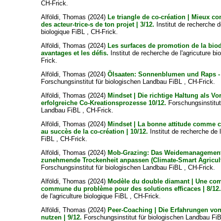
CH-Frick.
Alföldi, Thomas
(2024)
Le triangle de co-création | Mieux c
des acteur-trice-s de ton projet | 3/12.
Institut de recherche de
biologique FiBL , CH-Frick.
Alföldi, Thomas
(2024)
Les surfaces de promotion de la biod
avantages et les défis.
Institut de recherche de l'agricuture bi
Frick.
Alföldi, Thomas
(2024)
Ölsaaten: Sonnenblumen und Raps -
Forschungsinstitut für biologischen Landbau FiBL , CH-Frick.
Alföldi, Thomas
(2024)
Mindset | Die richtige Haltung als V
erfolgreiche Co-Kreationsprozesse 10/12.
Forschungsinstitut
Landbau FiBL , CH-Frick.
Alföldi, Thomas
(2024)
Mindset | La bonne attitude comme c
au succès de la co-création | 10/12.
Institut de recherche de l
FiBL , CH-Frick.
Alföldi, Thomas
(2024)
Mob-Grazing: Das Weidemanagement
zunehmende Trockenheit anpassen (Climate-Smart Agricult
Forschungsinstitut für biologischen Landbau FiBL , CH-Frick.
Alföldi, Thomas
(2024)
Modèle du double diamant | Une co
commune du problème pour des solutions efficaces | 8/12
de l'agriculture biologique FiBL , CH-Frick.
Alföldi, Thomas
(2024)
Peer-Coaching | Die Erfahrungen von
nutzen | 9/12.
Forschungsinstitut für biologischen Landbau FiB