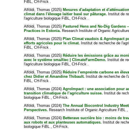
FiBL, CH-Frick .
Alföldi, Thomas
(2025)
Mesures d'adaptation et d'atténuation
climat dans l'élevage laitier basé sur pâturage.
Institut de r
l'agriculture biologique FiBL, CH-Frick .
Alföldi, Thomas
(2025)
Pastured Hens and No-Dig Gardens –
Practices in Estonia.
Research Institute of Organic Agricultur
Alföldi, Thomas
(2025)
Plan Climat vaudois & AgroImpact po
efforts agricoles pour le climat.
Institut de recherche de l'agr
FiBL, CH-Frick .
Alföldi, Thomas
(2025)
Réduire les émissions grâce au moni
avec le système smaXtec | ClimateFarmDemo.
Institut de r
l'agriculture biologique FiBL, CH-Frick .
Alföldi, Thomas
(2025)
Réduire l’empreinte carbone en éleva
chez Didier et Amandine Thibault.
Institut de recherche de l'
FiBL, CH-Frick .
Alföldi, Thomas
(2024)
AgroImpact : une association pour 
transition climatique de l’agriculture suisse.
Institut de rech
biologique FiBL , CH-Frick.
Alföldi, Thomas
(2024)
The Annual Biocontrol Industry Meet
Perspectives.
Research Institute of Organic Agriculture FiBL ,
Alföldi, Thomas
(2024)
Betterave sucrière bio : moins de tra
aux robots et aux planteuses automatiques.
Institut de rech
biologique FiBL , CH-Frick.