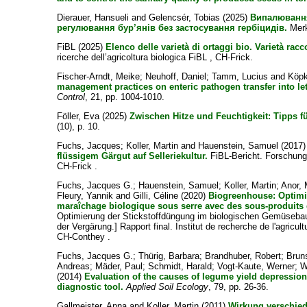
Dierauer, Hansueli
and
Gelencsér, Tobias
(2025)
Випалювання
регулювання бур’янів без застосування гербіцидів.
Merk
FiBL
(2025)
Elenco delle varietà di ortaggi bio. Varietà ra
ricerche dell’agricoltura biologica FiBL , CH-Frick.
Fischer-Arndt, Meike
;
Neuhoff, Daniel
;
Tamm, Lucius
and
Köpk
management practices on enteric pathogen transfer into lettu
Control
, 21, pp. 1004-1010.
Föller, Eva
(2025)
Zwischen Hitze und Feuchtigkeit: Tipps f
(10), p. 10.
Fuchs, Jacques
;
Koller, Martin
and
Hauenstein, Samuel
(2017
flüssigem Gärgut auf Selleriekultur.
FiBL-Bericht. Forschungs
CH-Frick .
Fuchs, Jacques G.
;
Hauenstein, Samuel
;
Koller, Martin
;
Anor,
Fleury, Yannik
and
Gilli, Céline
(2020)
Biogreenhouse: Optimisa
maraîchage biologique sous serre avec des sous-produits 
Optimierung der Stickstoffdüngung im biologischen Gemüseb
der Vergärung.] Rapport final. Institut de recherche de l'agricu
CH-Conthey .
Fuchs, Jacques G.
;
Thürig, Barbara
;
Brandhuber, Robert
;
Bruns
Andreas
;
Mäder, Paul
;
Schmidt, Harald
;
Vogt-Kaute, Werner
;
W
(2014)
Evaluation of the causes of legume yield depressi
diagnostic tool.
Applied Soil Ecology
, 79, pp. 26-36.
Gallmeister, Anna
and
Koller, Martin
(2011)
Wirkung verschied