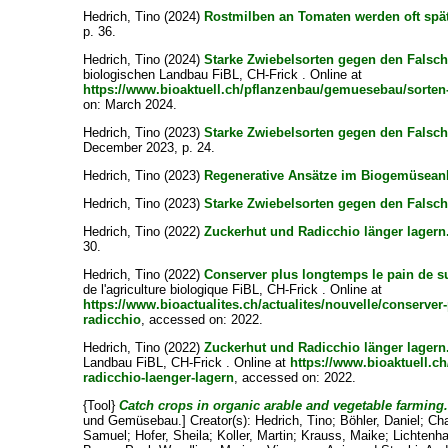
Hedrich, Tino
(2024)
Rostmilben an Tomaten werden oft spät
p. 36.
Hedrich, Tino
(2024)
Starke Zwiebelsorten gegen den Falsc
biologischen Landbau FiBL, CH-Frick . Online at
https://www.bioaktuell.ch/pflanzenbau/gemuesebau/sorten
on: March 2024.
Hedrich, Tino
(2023)
Starke Zwiebelsorten gegen den Falsc
December 2023, p. 24.
Hedrich, Tino
(2023)
Regenerative Ansätze im Biogemüsean
Hedrich, Tino
(2023)
Starke Zwiebelsorten gegen den Falsc
Hedrich, Tino
(2022)
Zuckerhut und Radicchio länger lagern
30.
Hedrich, Tino
(2022)
Conserver plus longtemps le pain de su
de l'agriculture biologique FiBL, CH-Frick . Online at
https://www.bioactualites.ch/actualites/nouvelle/conserver-
radicchio
, accessed on: 2022.
Hedrich, Tino
(2022)
Zuckerhut und Radicchio länger lagern
Landbau FiBL, CH-Frick . Online at
https://www.bioaktuell.c
radicchio-laenger-lagern
, accessed on: 2022.
{Tool}
Catch crops in organic arable and vegetable farming
und Gemüsebau.]
Creator(s):
Hedrich, Tino
;
Böhler, Daniel
;
Cha
Samuel
;
Hofer, Sheila
;
Koller, Martin
;
Krauss, Maike
;
Lichtenha