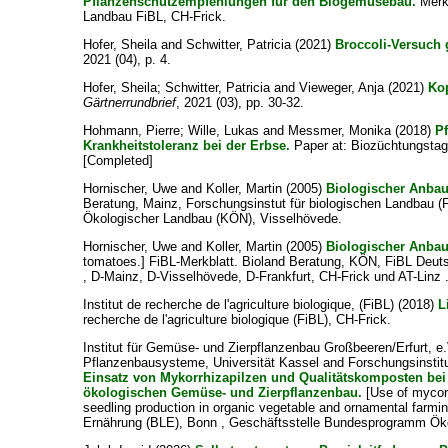
Pflanzenschutz­empfehlungen für den Biogemüsebau.
Merkb
Landbau FiBL, CH-Frick.
Hofer, Sheila
and
Schwitter, Patricia
(2021)
Broccoli-Versuch 
2021 (04), p. 4.
Hofer, Sheila
;
Schwitter, Patricia
and
Vieweger, Anja
(2021)
Kop
Gärtnerrundbrief
, 2021 (03), pp. 30-32.
Hohmann, Pierre
;
Wille, Lukas
and
Messmer, Monika
(2018)
P
Krankheitstoleranz bei der Erbse.
Paper at: Biozüchtungstag
[Completed]
Hornischer, Uwe
and
Koller, Martin
(2005)
Biologischer Anba
Beratung, Mainz, Forschungsinstut für biologischen Landbau 
Ökologischer Landbau (KÖN), Visselhövede.
Hornischer, Uwe
and
Koller, Martin
(2005)
Biologischer Anba
tomatoes.] FiBL-Merkblatt. Bioland Beratung, KÖN, FiBL Deuts
, D-Mainz, D-Visselhövede, D-Frankfurt, CH-Frick und AT-Linz 
Institut de recherche de l'agriculture biologique, (FiBL)
(2018)
L
recherche de l'agriculture biologique (FiBL), CH-Frick.
Institut für Gemüse- und Zierpflanzenbau Großbeeren/Erfurt, e.
Pflanzenbausysteme, Universität Kassel
and
Forschungsinstitu
Einsatz von Mykorrhizapilzen und Qualitätskomposten be
ökologischen Gemüse- und Zierpflanzenbau.
[Use of mycorr
seedling production in organic vegetable and ornamental farmin
Ernährung (BLE), Bonn , Geschäftsstelle Bundesprogramm Ök