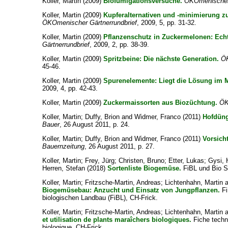
Koller, Martin
(2009)
Biofumigationsversuche.
ÖKOmenischer 
Koller, Martin
(2009)
Kupferalternativen und -minimierung zu
ÖKOmenischer Gärtnerrundbrief
, 2009, 5, pp. 31-32.
Koller, Martin
(2009)
Pflanzenschutz in Zuckermelonen: Ech
Gärtnerrundbrief
, 2009, 2, pp. 38-39.
Koller, Martin
(2009)
Spritzbeine: Die nächste Generation.
ÖK
45-46.
Koller, Martin
(2009)
Spurenelemente: Liegt die Lösung im 
2009, 4, pp. 42-43.
Koller, Martin
(2009)
Zuckermaissorten aus Biozüchtung.
ÖK
Koller, Martin
;
Duffy, Brion
and
Widmer, Franco
(2011)
Hofdüng
Bauer
, 26 August 2011, p. 24.
Koller, Martin
;
Duffy, Brion
and
Widmer, Franco
(2011)
Vorsich
Bauernzeitung
, 26 August 2011, p. 27.
Koller, Martin
;
Frey, Jürg
;
Christen, Bruno
;
Etter, Lukas
;
Gysi, 
Herren, Stefan
(2018)
Sortenliste Biogemüse.
FiBL und Bio S
Koller, Martin
;
Fritzsche-Martin, Andreas
;
Lichtenhahn, Martin
Biogemüsebau: Anzucht und Einsatz von Jungpflanzen.
Fi
biologischen Landbau (FiBL), CH-Frick.
Koller, Martin
;
Fritzsche-Martin, Andreas
;
Lichtenhahn, Martin
et utilisation de plants maraîchers biologiques.
Fiche techni
biologique, CH-Frick.