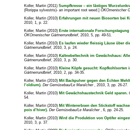
Koller, Martin
(2011)
Sumpfkresse – ein lästiges Wurzelunkrau
(Rorippa sylvestris)- an important root weed.]
ÖKOmenischer Gä
Koller, Martin
(2010)
Erfahrungen mit neuen Biosorten bei K
2010, 1, p. 22.
Koller, Martin
(2010)
Erste internationale Forschungstagu
ÖKOmenischer Gärtnerrundbrief
, 2010, 5, pp. 49-51.
Koller, Martin
(2010)
Es laufen wieder fleissig Läuse über die
Gärtnerrundbrief
, 2010, 3, p. 24.
Koller, Martin
(2010)
Kaltnebeltechnik im Gewächshaus: All
Gärtnerrundbrief
, 2010, 3, p. 30.
Koller, Martin
(2010)
Kleine Köpfe gesucht: Kopfkohlsorten i
Gärtnerrundbrief
, 2010, 2, pp. 34-35.
Koller, Martin
(2010)
Mit Backpulver gegen den Echten Mehlt
l’oïdium).
Der Gemüsebau/Le Maraîcher
, 2010, 3, pp. 26-27.
Koller, Martin
(2010)
Mit Gewächshaustechnik Geld sparen.
54.
Koller, Martin
(2010)
Mit Wintererbsen den Stickstoff wachse
pois d’hiver).
Der Gemüsebau/Le Maraîcher
, 6, pp. 24-25.
Koller, Martin
(2010)
Wird die Produktion von Optifer eingest
2010, 3, p. 37.