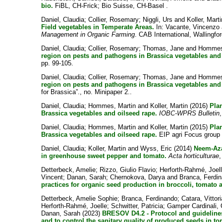
bio.
FiBL, CH-Frick; Bio Suisse, CH-Basel .
Daniel, Claudia
;
Collier, Rosemary
;
Niggli, Urs
and
Koller, Mart
Field vegetables in Temperate Areas.
In:
Vacante, Vincenzo
Management in Organic Farming
. CAB International, Wallingfo
Daniel, Claudia
;
Collier, Rosemary
;
Thomas, Jane
and
Hommes
region on pests and pathogens in Brassica vegetables and 
pp. 99-105.
Daniel, Claudia
;
Collier, Rosemary
;
Thomas, Jane
and
Hommes
region on pests and pathogens in Brassica vegetables and 
for Brassica”., no. Minipaper 2..
Daniel, Claudia
;
Hommes, Martin
and
Koller, Martin
(2016)
Pla
Brassica vegetables and oilseed rape.
IOBC-WPRS Bulletin
Daniel, Claudia
;
Hommes, Martin
and
Koller, Martin
(2015)
Pla
Brassica vegetables and oilseed rape.
EIP agri Focus group “
Daniel, Claudia
;
Koller, Martin
and
Wyss, Eric
(2014)
Neem-Aza
in greenhouse sweet pepper and tomato.
Acta horticulturae
Detterbeck, Amelie
;
Rizzo, Giulio Flavio
;
Herforth-Rahmé, Joel
Vincent
;
Danan, Sarah
;
Chernokova, Darya
and
Branca, Ferdi
practices for organic seed production in broccoli, tomato
Detterbeck, Amelie Sophie
;
Branca, Ferdinando
;
Catara, Vittori
Herforth-Rahmé, Joelle
;
Schwitter, Patricia
;
Gamper Cardinali, 
Danan, Sarah
(2023)
BRESOV D4.2 - Protocol and guideline
and to control the sanitary quality of produced seeds in t