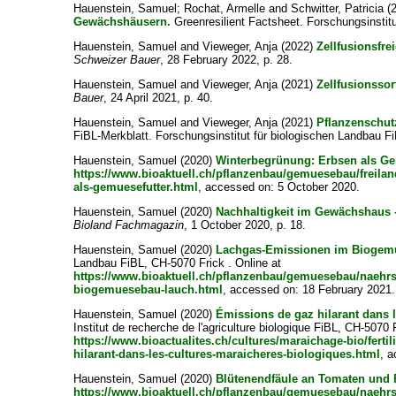
Hauenstein, Samuel
;
Rochat, Armelle
and
Schwitter, Patricia
(
Gewächshäusern.
Greenresilient Factsheet. Forschungsinstitu
Hauenstein, Samuel
and
Vieweger, Anja
(2022)
Zellfusionsfr
Schweizer Bauer
, 28 February 2022, p. 28.
Hauenstein, Samuel
and
Vieweger, Anja
(2021)
Zellfusionsso
Bauer
, 24 April 2021, p. 40.
Hauenstein, Samuel
and
Vieweger, Anja
(2021)
Pflanzenschu
FiBL-Merkblatt. Forschungsinstitut für biologischen Landbau F
Hauenstein, Samuel
(2020)
Winterbegrünung: Erbsen als Ge
https://www.bioaktuell.ch/pflanzenbau/gemuesebau/freila
als-gemuesefutter.html
, accessed on: 5 October 2020.
Hauenstein, Samuel
(2020)
Nachhaltigkeit im Gewächshaus -
Bioland Fachmagazin
, 1 October 2020, p. 18.
Hauenstein, Samuel
(2020)
Lachgas-Emissionen im Biogem
Landbau FiBL, CH-5070 Frick . Online at
https://www.bioaktuell.ch/pflanzenbau/gemuesebau/naehrs
biogemuesebau-lauch.html
, accessed on: 18 February 2021.
Hauenstein, Samuel
(2020)
Émissions de gaz hilarant dans 
Institut de recherche de l'agriculture biologique FiBL, CH-5070 F
https://www.bioactualites.ch/cultures/maraichage-bio/ferti
hilarant-dans-les-cultures-maraicheres-biologiques.html
, 
Hauenstein, Samuel
(2020)
Blütenendfäule an Tomaten und 
https://www.bioaktuell.ch/pflanzenbau/gemuesebau/naehrs