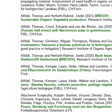
propagating material: Imrpovement of seed health in organic v
Leader(s):
Koller, Martin
;
Schärer, Hans-Jakob
;
Tamm, Lucius
für biologischen Landbau (FiBL), CH-Frick .
Alföldi, Thomas
and
Herforth-Rahmé, Joelle
(2021)
BRESOV - B
Sustainable Organic Vegetable production.
Research Institu
Alföldi, Thomas
;
Crisol, Eduardo
and
van der Bloom, Jan
(202
(Tomato leaf miner) with Necremnus tutae in greenhouses.
FiBL, CH-Frick .
Alföldi, Thomas
;
Giménez, Miguel
;
Thompson, Rodney
and
Gi
invernadero: Sensores y buenas prácticas en la fertirrigaci
good practice in fertigation.] Research Institute of Organic Agr
Alföldi, Thomas
and
Herforth-Rahmé, Joelle
(2020)
Bush beans 
Dietikon/ZH Switzerland (BRESOV).
Research Institute of Or
Alföldi, Thomas
;
Kemper, Laura
;
Vedie, Hélène
and
Lambion, 
und Pflanzenmulch im Gewächshaus (Video).
Forschungsins
Frick .
Alföldi, Thomas
;
Kemper, Laura
;
Védie, Hélène
and
Lambion, 
serre - Bandes fleuries, cultures associées, paillage végéta
l'agriculture biologique (FiBL), CH-Frick .
Allacherné Szépkuthy, Katalin
;
Berthet, Vincent
;
Drexler, Dora
Christine
;
Kaponyás, Ilona
;
Lehner, Daniel
;
Lengauer, Doris
;
Mi
Nurlaila
;
Papp, Orsolya
;
Pölz, Andrea
and
Prattes, Gernot
(202
Praxis, Beratung und Forschung rund um den Biogemüse- 
Fortbildungsinstitut Österreich (LFI) .