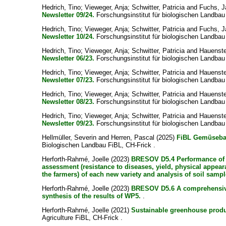
Hedrich, Tino
;
Vieweger, Anja
;
Schwitter, Patricia
and
Fuchs, 
Newsletter 09/24.
Forschungsinstitut für biologischen Landbau
Hedrich, Tino
;
Vieweger, Anja
;
Schwitter, Patricia
and
Fuchs, 
Newsletter 10/24.
Forschungsinstitut für biologischen Landbau
Hedrich, Tino
;
Vieweger, Anja
;
Schwitter, Patricia
and
Hauenste
Newsletter 06/23.
Forschungsinstitut für biologischen Landbau
Hedrich, Tino
;
Vieweger, Anja
;
Schwitter, Patricia
and
Hauenste
Newsletter 07/23.
Forschungsinstitut für biologischen Landbau
Hedrich, Tino
;
Vieweger, Anja
;
Schwitter, Patricia
and
Hauenste
Newsletter 08/23.
Forschungsinstitut für biologischen Landbau
Hedrich, Tino
;
Vieweger, Anja
;
Schwitter, Patricia
and
Hauenste
Newsletter 09/23.
Forschungsinstitut für biologischen Landbau 
Hellmüller, Severin
and
Herren, Pascal
(2025)
FiBL Gemüsebau
Biologischen Landbau FiBL, CH-Frick .
Herforth-Rahmé, Joelle
(2023)
BRESOV D5.4 Performance of th
assessment (resistance to diseases, yield, physical appeara
the farmers) of each new variety and analysis of soil samp
Herforth-Rahmé, Joelle
(2023)
BRESOV D5.6 A comprehensive 
synthesis of the results of WP5.
.
Herforth-Rahmé, Joelle
(2021)
Sustainable greenhouse produ
Agriculture FiBL, CH-Frick .