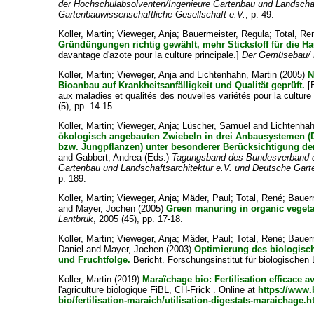
der Hochschulabsolventen/Ingenieure Gartenbau und Landschaf
Gartenbauwissenschaftliche Gesellschaft e.V.
, p. 49.
Koller, Martin
;
Vieweger, Anja
;
Bauermeister, Regula
;
Total, Re
Gründüngungen richtig gewählt, mehr Stickstoff für die Ha
davantage d'azote pour la culture principale.]
Der Gemüsebau/ 
Koller, Martin
;
Vieweger, Anja
and
Lichtenhahn, Martin
(2005)
N
Bioanbau auf Krankheitsanfälligkeit und Qualität geprüft.
[B
aux maladies et qualités des nouvelles variétés pour la culture
(5), pp. 14-15.
Koller, Martin
;
Vieweger, Anja
;
Lüscher, Samuel
and
Lichtenhah
ökologisch angebauten Zwiebeln in drei Anbausystemen (Di
bzw. Jungpflanzen) unter besonderer Berücksichtigung de
and
Gabbert, Andrea
(Eds.)
Tagungsband des Bundesverband d
Gartenbau und Landschaftsarchitektur e.V. und Deutsche Gart
p. 189.
Koller, Martin
;
Vieweger, Anja
;
Mäder, Paul
;
Total, René
;
Bauer
and
Mayer, Jochen
(2005)
Green manuring in organic vegetab
Lantbruk
, 2005 (45), pp. 17-18.
Koller, Martin
;
Vieweger, Anja
;
Mäder, Paul
;
Total, René
;
Bauer
Daniel
and
Mayer, Jochen
(2003)
Optimierung des biologis
und Fruchtfolge.
Bericht. Forschungsinstitut für biologische
Koller, Martin
(2019)
Maraîchage bio: Fertilisation efficace a
l'agriculture biologique FiBL, CH-Frick . Online at
https://www.
bio/fertilisation-maraich/utilisation-digestats-maraichage.h