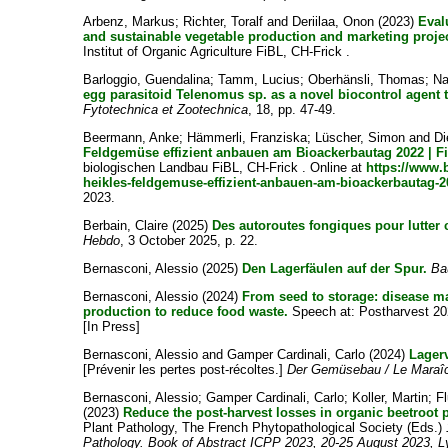
Arbenz, Markus
;
Richter, Toralf
and
Deriilaa, Onon
(2023)
Eval
and sustainable vegetable production and marketing proj
Institut of Organic Agriculture FiBL, CH-Frick .
Barloggio, Guendalina
;
Tamm, Lucius
;
Oberhänsli, Thomas
;
Na
egg parasitoid Telenomus sp. as a novel biocontrol agent 
Fytotechnica et Zootechnica
, 18, pp. 47-49.
Beermann, Anke
;
Hämmerli, Franziska
;
Lüscher, Simon
and
Di
Feldgemüse effizient anbauen am Bioackerbautag 2022 | F
biologischen Landbau FiBL, CH-Frick . Online at
https://www.
heikles-feldgemuse-effizient-anbauen-am-bioackerbautag-20
2023.
Berbain, Claire
(2025)
Des autoroutes fongiques pour lutter c
Hebdo
, 3 October 2025, p. 22.
Bernasconi, Alessio
(2025)
Den Lagerfäulen auf der Spur.
Ba
Bernasconi, Alessio
(2024)
From seed to storage: disease m
production to reduce food waste.
Speech at: Postharvest 202
[In Press]
Bernasconi, Alessio
and
Gamper Cardinali, Carlo
(2024)
Lager
[Prévenir les pertes post-récoltes.]
Der Gemüsebau / Le Maraî
Bernasconi, Alessio
;
Gamper Cardinali, Carlo
;
Koller, Martin
;
F
(2023)
Reduce the post-harvest losses in organic beetroot 
Plant Pathology, The French Phytopathological Society (Eds.)
Pathology. Book of Abstract ICPP 2023, 20-25 August 2023, L