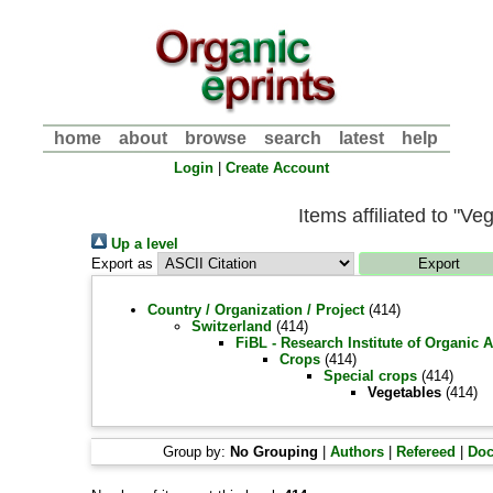
home
about
browse
search
latest
help
Login
|
Create Account
Items affiliated to "Ve
Up a level
Export as
Country / Organization / Project
(414)
Switzerland
(414)
FiBL - Research Institute of Organic 
Crops
(414)
Special crops
(414)
Vegetables
(414)
Group by:
No Grouping
|
Authors
|
Refereed
|
Do