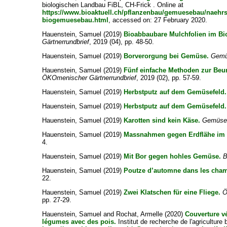
biologischen Landbau FiBL, CH-Frick . Online at
https://www.bioaktuell.ch/pflanzenbau/gemuesebau/naehrs
biogemuesebau.html
, accessed on: 27 February 2020.
Hauenstein, Samuel
(2019)
Bioabbaubare Mulchfolien im B
Gärtnerrundbrief
, 2019 (04), pp. 48-50.
Hauenstein, Samuel
(2019)
Borverorgung bei Gemüse.
Gemü
Hauenstein, Samuel
(2019)
Fünf einfache Methoden zur Beur
ÖKOmenischer Gärtnerrundbrief
, 2019 (02), pp. 57-59.
Hauenstein, Samuel
(2019)
Herbstputz auf dem Gemüsefeld.
Hauenstein, Samuel
(2019)
Herbstputz auf dem Gemüsefeld.
Hauenstein, Samuel
(2019)
Karotten sind kein Käse.
Gemüseb
Hauenstein, Samuel
(2019)
Massnahmen gegen Erdflähe im
4.
Hauenstein, Samuel
(2019)
Mit Bor gegen hohles Gemüse.
B
Hauenstein, Samuel
(2019)
Poutze d’automne dans les cha
22.
Hauenstein, Samuel
(2019)
Zwei Klatschen für eine Fliege.
Ö
pp. 27-29.
Hauenstein, Samuel
and
Rochat, Armelle
(2020)
Couverture vé
légumes avec des pois.
Institut de recherche de l'agriculture