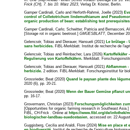
Frick (CH), 7. bis 10. März 2023
, Verlag Dr. Köster, Berlin.
Gamper Cardinali, Carlo
and
Herforth-Rahmé, Joelle
(2023)
Eva
control of Colletotrichum lindemuthianum and Pseudomona
organic production of bean: establishing test prerequisites
Gamper Cardinali, Carlo
;
Schwitter, Patricia
and
Bernasconi, A
[Storage rot in organic beetroot.]
GMÜESBLATT
, December 202
Gelencsér, Tobias
and
Dierauer, Hansueli
(2021)
Le brûlage -
sans herbicides.
FiBL-Merkblatt. Institut de recherche de l'agr
Gelencsér, Tobias
and
Reinbacher, Lara
(2026)
Kartoffelkäfe
Regulierung von Kartoffelkäfern.
Merkblatt. Forschungsinstit
Gelencsér, Tobias
and
Dierauer, Hansueli
(2021)
Abflammen - 
herbizide.
2 edition. FiBL-Merkblatt. Forschungsinstitut für b
Grossrieder, Beat
(2020)
Quand le paysan plante des légumes 
2020 (6), pp. 20-21.
Grossrieder, Beat
(2020)
Wenn der Bauer Gemüse pflanzt und 
pp. 16-17.
Grovermann, Christian
(2023)
Forschungsmöglichkeiten zum
[Opportunities for organic farming research in Southeast Asia.]
FiBL, CH-Frick . Online at
https://www.fibl.org/de/infothek
biologischer-landbau-suedostasien
, accessed on: 22 Augus
Guggisberg, Cecilia
and
Araldi, Flore
(2024)
Mise en place et e
en biodiversité.
Institut de recherche de l'agriculture biologi