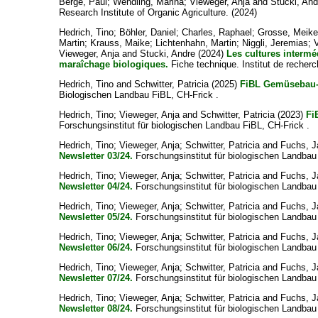
Berge, Paul
;
Wendling, Marina
;
Vieweger, Anja
and
Stucki, And
Research Institute of Organic Agriculture. (2024)
Hedrich, Tino
;
Böhler, Daniel
;
Charles, Raphael
;
Grosse, Meik
Martin
;
Krauss, Maike
;
Lichtenhahn, Martin
;
Niggli, Jeremias
;
Vieweger, Anja
and
Stucki, Andre
(2024)
Les cultures intermé
maraîchage biologiques.
Fiche technique. Institut de recherch
Hedrich, Tino
and
Schwitter, Patricia
(2025)
FiBL Gemüsebau-N
Biologischen Landbau FiBL, CH-Frick .
Hedrich, Tino
;
Vieweger, Anja
and
Schwitter, Patricia
(2023)
Fi
Forschungsinstitut für biologischen Landbau FiBL, CH-Frick .
Hedrich, Tino
;
Vieweger, Anja
;
Schwitter, Patricia
and
Fuchs, 
Newsletter 03/24.
Forschungsinstitut für biologischen Landbau
Hedrich, Tino
;
Vieweger, Anja
;
Schwitter, Patricia
and
Fuchs, 
Newsletter 04/24.
Forschungsinstitut für biologischen Landbau
Hedrich, Tino
;
Vieweger, Anja
;
Schwitter, Patricia
and
Fuchs, 
Newsletter 05/24.
Forschungsinstitut für biologischen Landbau
Hedrich, Tino
;
Vieweger, Anja
;
Schwitter, Patricia
and
Fuchs, 
Newsletter 06/24.
Forschungsinstitut für biologischen Landbau
Hedrich, Tino
;
Vieweger, Anja
;
Schwitter, Patricia
and
Fuchs, 
Newsletter 07/24.
Forschungsinstitut für biologischen Landbau
Hedrich, Tino
;
Vieweger, Anja
;
Schwitter, Patricia
and
Fuchs, 
Newsletter 08/24.
Forschungsinstitut für biologischen Landbau