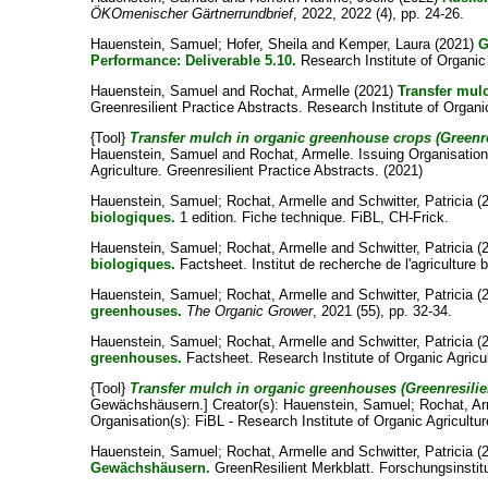
ÖKOmenischer Gärtnerrundbrief
, 2022, 2022 (4), pp. 24-26.
Hauenstein, Samuel
;
Hofer, Sheila
and
Kemper, Laura
(2021)
G
Performance: Deliverable 5.10.
Research Institute of Organic 
Hauenstein, Samuel
and
Rochat, Armelle
(2021)
Transfer mul
Greenresilient Practice Abstracts. Research Institute of Organi
{Tool}
Transfer mulch in organic greenhouse crops (Greenres
Hauenstein, Samuel
and
Rochat, Armelle
. Issuing Organisation
Agriculture. Greenresilient Practice Abstracts. (2021)
Hauenstein, Samuel
;
Rochat, Armelle
and
Schwitter, Patricia
(
biologiques.
1 edition. Fiche technique. FiBL, CH-Frick.
Hauenstein, Samuel
;
Rochat, Armelle
and
Schwitter, Patricia
(
biologiques.
Factsheet. Institut de recherche de l'agriculture 
Hauenstein, Samuel
;
Rochat, Armelle
and
Schwitter, Patricia
(
greenhouses.
The Organic Grower
, 2021 (55), pp. 32-34.
Hauenstein, Samuel
;
Rochat, Armelle
and
Schwitter, Patricia
(
greenhouses.
Factsheet. Research Institute of Organic Agricul
{Tool}
Transfer mulch in organic greenhouses (Greenresilie
Gewächshäusern.]
Creator(s):
Hauenstein, Samuel
;
Rochat, Ar
Organisation(s): FiBL - Research Institute of Organic Agricultu
Hauenstein, Samuel
;
Rochat, Armelle
and
Schwitter, Patricia
(
Gewächshäusern.
GreenResilient Merkblatt. Forschungsinstitu