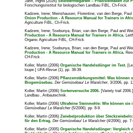
Jahrl, Ingrid
(2026)
Selbsterntegarten – Praxisleitfaden zu
Forschungsinstitut für biologischen Landbau FiBL, Ch-Frick.
Kadzere, Irene
;
Meinshausen, Florentine
;
van den Berge, Paul
Onion Production - A Resource Manual for Trainers in Afri
Agriculture FiBL, Ch-Frick.
Kadzere, Irene
;
Ssebunya, Brian
;
van den Berge, Paul
and
Wei
Production - A Resource Manual for Trainers in Africa.
Leit
Organic Agriculture FiBL, CH-Frick.
Kadzere, Irene
;
Ssebunya, Brian
;
van den Berge, Paul
and
Wei
Production - A Resource Manual for Trainers in Africa.
Rese
CH-Frick .
Koller, Martin
(2006)
Organische Handelsdünger im Test.
[Le
loupe.]
UFA-Revue
(1), pp. 38-39.
Koller, Martin
(2006)
Pflanzenstärkungsmittel: Was können s
Biogemüsebau.
Der Gemüsebau/ Le Maraîcher
, 3/2006, pp. 1
Koller, Martin
(2006)
Sortenversuche 2006.
[Variety trail 2006
Landbau , Anbautechnik.
Koller, Martin
(2006)
Ultrafeine Steinmehle: Wie können sie 
Gemüsebau/ Le Maraîcher
(5/2006), pp. 8-9.
Koller, Martin
(2006)
Zwiebelproduktion über Steckzwiebeln: 
für den Ertrag.
Der Gemüsebau/ Le Maraîcher
(4/2006), pp. 7-
Koller, Martin
(2005)
Organische Handelsdünger: Vergleich de