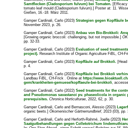
Samtflecken (Cladosporium fulvum) bei Tomaten.
[Efficacy 
tomato leaf mould (Cladosporium fulvum).] Poster at: 11. Wis
Gießen, 16.-18. März 2011.
Gamper Cardinali, Carlo
(2023)
Strategien gegen Kopffäule b
November 2023, p. 26.
Gamper Cardinali, Carlo
(2023)
Anbau von Bio-Brokkoli: Ansp
[Growing organic broccoli: challenging, but not impossible.]
ÖKO
pp. 32-33.
Gamper Cardinali, Carlo
(2023)
Evaluation of seed treatments
project).
Research Institute of Organic Agriculture FiBL, CH-Fr
Gamper Cardinali, Carlo
(2023)
Kopffäule auf Brokkoli.
[Head 
p. 4.
Gamper Cardinali, Carlo
(2023)
Kopffäule bei Brokkoli verhin
Landbau FiBL, CH-Frick . Online at
https://www.bioaktuell.
gem/krankheiten-gemuese/kopffaeule-bei-brokkoli
, access
Gamper Cardinali, Carlo
(2022)
Seed treatments for the cont
and Pseudomonas savastanoi pv. phaseolicola in organic p
prerequisites.
Chronica Horticulturae
, 2022, 62, p. 30.
Gamper Cardinali, Carlo
and
Bernasconi, Alessio
(2023)
Lager
organic beets.]
Ökomenischer Gärtnerrundbrief
, 2023 (03), pp.
Gamper Cardinali, Carlo
and
Herforth-Rahmé, Joelle
(2023)
Her
Saatgutbehandlungen gegen Colletotrichum lindemuthia
In:
One Step Ahead - einen Schritt voraus! Beiträge zur 16. 