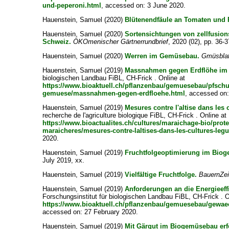
und-peperoni.html
, accessed on: 3 June 2020.
Hauenstein, Samuel
(2020)
Blütenendfäule an Tomaten und 
Hauenstein, Samuel
(2020)
Sortensichtungen von zellfusion
Schweiz.
ÖKOmenischer Gärtnerrundbrief
, 2020 (02), pp. 36-3
Hauenstein, Samuel
(2020)
Werren im Gemüsebau.
Gmüsblat
Hauenstein, Samuel
(2019)
Massnahmen gegen Erdflöhe im
biologischen Landbau FiBL, CH-Frick . Online at
https://www.bioaktuell.ch/pflanzenbau/gemuesebau/pfsch
gemuese/massnahmen-gegen-erdfloehe.html
, accessed on
Hauenstein, Samuel
(2019)
Mesures contre l'altise dans les 
recherche de l'agriculture biologique FiBL, CH-Frick . Online at
https://www.bioactualites.ch/cultures/maraichage-bio/prote
maraicheres/mesures-contre-laltises-dans-les-cultures-leg
2020.
Hauenstein, Samuel
(2019)
Fruchtfolgeoptimierung im Bio
July 2019, xx.
Hauenstein, Samuel
(2019)
Vielfältige Fruchtfolge.
BauernZei
Hauenstein, Samuel
(2019)
Anforderungen an die Energieef
Forschungsinstitut für biologischen Landbau FiBL, CH-Frick . O
https://www.bioaktuell.ch/pflanzenbau/gemuesebau/gewaec
accessed on: 27 February 2020.
Hauenstein, Samuel
(2019)
Mit Gärgut im Biogemüsebau erf