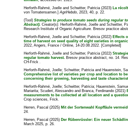
Herforth-Rahmé, Joelle
and
Schwitter, Patricia
(2023)
La récol
von Tomatensamen.]
AgriHebdo
, 2023, 40, p. 22.
{Tool}
Strategies to produce tomato seeds during regular 
Abstract).
Creator(s):
Herforth-Rahmé, Joelle
and
Schwitter, Pa
Research Institute of Organic Agriculture. Bresov practice abst
Herforth-Rahmé, Joelle
and
Schwitter, Patricia
(2022)
Effects 
time of harvest on seed quality of eight varieties in organ
2022, Angers, France / Online, 14-20.08.2022. [Completed]
Herforth-Rahmé, Joelle
and
Schwitter, Patricia
(2022)
Strategi
regular tomato harvest.
Bresov practice abstract, no. 14. Rese
CH-Frick .
Herforth-Rahmé, Joelle
;
Schwitter, Patricia
and
Hauenstein, S
Comprehensive list of varieties per crop and location to b
concerning their growing, harvesting and taste characterist
Herforth-Rahmé, Joelle
;
Schwitter, Patricia
;
Hauenstein, Samue
Mariarita
;
Scuderi, Alessandro
and
Branca, Ferdinando
(2021)
measurements to be collected at all location and a questio
Crop sciences, Frick.
Herren, Pascal
(2025)
Mit der Sortenwahl Kopffäule vermeid
24.
Herren, Pascal
(2025)
Der Rübenrüssler: Ein neuer Schädl
March 2025, p. 26.