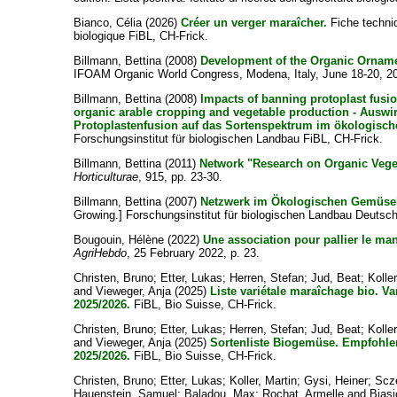
Bianco, Célia
(2026)
Créer un verger maraîcher.
Fiche techniq
biologique FiBL, CH-Frick.
Billmann, Bettina
(2008)
Development of the Organic Orname
IFOAM Organic World Congress, Modena, Italy, June 18-20, 2
Billmann, Bettina
(2008)
Impacts of banning protoplast fusion
organic arable cropping and vegetable production - Auswi
Protoplastenfusion auf das Sortenspektrum im ökologisc
Forschungsinstitut für biologischen Landbau FiBL, CH-Frick.
Billmann, Bettina
(2011)
Network "Research on Organic Vege
Horticulturae
, 915, pp. 23-30.
Billmann, Bettina
(2007)
Netzwerk im Ökologischen Gemüse
Growing.] Forschungsinstitut für biologischen Landbau Deutschl
Bougouin, Hélène
(2022)
Une association pour pallier le m
AgriHebdo
, 25 February 2022, p. 23.
Christen, Bruno
;
Etter, Lukas
;
Herren, Stefan
;
Jud, Beat
;
Kolle
and
Vieweger, Anja
(2025)
Liste variétale maraîchage bio. 
2025/2026.
FiBL, Bio Suisse, CH-Frick.
Christen, Bruno
;
Etter, Lukas
;
Herren, Stefan
;
Jud, Beat
;
Kolle
and
Vieweger, Anja
(2025)
Sortenliste Biogemüse. Empfohle
2025/2026.
FiBL, Bio Suisse, CH-Frick.
Christen, Bruno
;
Etter, Lukas
;
Koller, Martin
;
Gysi, Heiner
;
Scz
Hauenstein, Samuel
;
Baladou, Max
;
Rochat, Armelle
and
Biasi