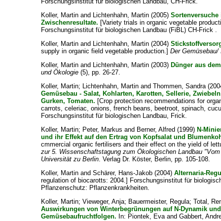
Forschungsinstitut für biologischen Landbau, CH-Frick.
Koller, Martin
and
Lichtenhahn, Martin
(2005)
Sortenversuche
Zwischenresultate.
[Variety trials in organic vegetable product
Forschungsinstitut für biologischen Landbau (FiBL) CH-Frick .
Koller, Martin
and
Lichtenhahn, Martin
(2004)
Stickstoffverso
supply in organic field vegetable production.]
Der Gemüsebau/ 
Koller, Martin
and
Lichtenhahn, Martin
(2003)
Dünger aus dem
und Ökologie
(5), pp. 26-27.
Koller, Martin
;
Lichtenhahn, Martin
and
Thommen, Sandra
(200
Gemüsebau - Salat, Kohlarten, Karotten, Sellerie, Zwiebe
Gurken, Tomaten.
[Crop protection recommendations for organ
carrots, celeriac, onions, french beans, beetroot, spinach, cu
Forschungsinstitut für biologischen Landbau, Frick.
Koller, Martin
;
Peter, Markus
and
Berner, Alfred
(1999)
N-Minie
und ihr Effekt auf den Ertrag von Kopfsalat und Blumenkoh
cmmercial organic fertilisers and their effect on the yield of let
zur 5. Wissenschaftstagung zum Ökologischen Landbau "Vom R
Universität zu Berlin
. Verlag Dr. Köster, Berlin, pp. 105-108.
Koller, Martin
and
Schärer, Hans-Jakob
(2004)
Alternaria-Regu
regulation of biocarotts: 2004.] Forschungsinstitut für biologi
Pflanzenschutz: Pflanzenkrankheiten.
Koller, Martin
;
Vieweger, Anja
;
Bauermeister, Regula
;
Total, Re
Auswirkungen von Winterbegrünungen auf N-Dynamik und 
Gemüsebaufruchtfolgen.
In:
Piontek, Eva
and
Gabbert, Andr