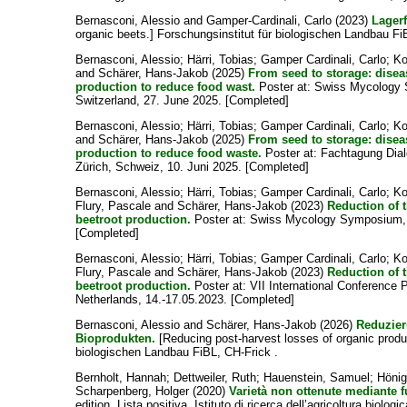
Bernasconi, Alessio
and
Gamper-Cardinali, Carlo
(2023)
Lager
organic beets.] Forschungsinstitut für biologischen Landbau Fi
Bernasconi, Alessio
;
Härri, Tobias
;
Gamper Cardinali, Carlo
;
Ko
and
Schärer, Hans-Jakob
(2025)
From seed to storage: dise
production to reduce food wast.
Poster at: Swiss Mycology
Switzerland, 27. June 2025. [Completed]
Bernasconi, Alessio
;
Härri, Tobias
;
Gamper Cardinali, Carlo
;
Ko
and
Schärer, Hans-Jakob
(2025)
From seed to storage: dise
production to reduce food waste.
Poster at: Fachtagung Dial
Zürich, Schweiz, 10. Juni 2025. [Completed]
Bernasconi, Alessio
;
Härri, Tobias
;
Gamper Cardinali, Carlo
;
Ko
Flury, Pascale
and
Schärer, Hans-Jakob
(2023)
Reduction of t
beetroot production.
Poster at: Swiss Mycology Symposium, Z
[Completed]
Bernasconi, Alessio
;
Härri, Tobias
;
Gamper Cardinali, Carlo
;
Ko
Flury, Pascale
and
Schärer, Hans-Jakob
(2023)
Reduction of t
beetroot production.
Poster at: VII International Conference
Netherlands, 14.-17.05.2023. [Completed]
Bernasconi, Alessio
and
Schärer, Hans-Jakob
(2026)
Reduzier
Bioprodukten.
[Reducing post-harvest losses of organic produc
biologischen Landbau FiBL, CH-Frick .
Bernholt, Hannah
;
Dettweiler, Ruth
;
Hauenstein, Samuel
;
Hönig
Scharpenberg, Holger
(2020)
Varietà non ottenute mediante fu
edition. Lista positiva. Istituto di ricerca dell’agricoltura biolog