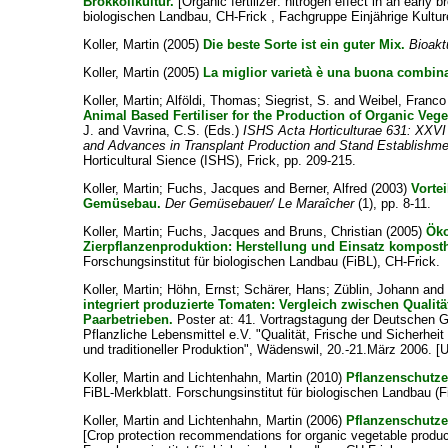
Brokkolikultur.
[Organic fertilizer: nitrogen effect in an early b
biologischen Landbau, CH-Frick , Fachgruppe Einjährige Kultur
Koller, Martin
(2005)
Die beste Sorte ist ein guter Mix.
Bioakt
Koller, Martin
(2005)
La miglior varietà è una buona combin
Koller, Martin
;
Alföldi, Thomas
;
Siegrist, S.
and
Weibel, Franco
Animal Based Fertiliser for the Production of Organic Vege
J.
and
Vavrina, C.S.
(Eds.)
ISHS Acta Horticulturae 631: XXVI 
and Advances in Transplant Production and Stand Establishm
Horticultural Sience (ISHS), Frick, pp. 209-215.
Koller, Martin
;
Fuchs, Jacques
and
Berner, Alfred
(2003)
Vorte
Gemüsebau.
Der Gemüsebauer/ Le Maraîcher
(1), pp. 8-11.
Koller, Martin
;
Fuchs, Jacques
and
Bruns, Christian
(2005)
Öko
Zierpflanzenproduktion: Herstellung und Einsatz kompostha
Forschungsinstitut für biologischen Landbau (FiBL), CH-Frick.
Koller, Martin
;
Höhn, Ernst
;
Schärer, Hans
;
Züblin, Johann
an
integriert produzierte Tomaten: Vergleich zwischen Qualit
Paarbetrieben.
Poster at: 41. Vortragstagung der Deutschen Ge
Pflanzliche Lebensmittel e.V. "Qualität, Frische und Sicherheit
und traditioneller Produktion", Wädenswil, 20.-21.März 2006. [
Koller, Martin
and
Lichtenhahn, Martin
(2010)
Pflanzenschutz
FiBL-Merkblatt. Forschungsinstitut für biologischen Landbau (F
Koller, Martin
and
Lichtenhahn, Martin
(2006)
Pflanzenschutz
[Crop protection recommendations for organic vegetable product