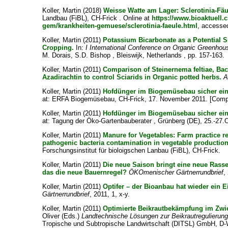
Koller, Martin
(2018)
Weisse Watte am Lager: Sclerotinia-Fäu
Landbau (FiBL), CH-Frick . Online at
https://www.bioaktuell
gem/krankheiten-gemuese/sclerotinia-faeule.html
, accesse
Koller, Martin
(2011)
Potassium Bicarbonate as a Potential S
Cropping.
In:
I International Conference on Organic Greenhou
M. Dorais, S.D. Bishop , Bleiswijk, Netherlands , pp. 157-163.
Koller, Martin
(2011)
Comparison of Steinernema feltiae, Baci
Azadirachtin to control Sciarids in Organic potted herbs.
A
Koller, Martin
(2011)
Hofdünger im Biogemüsebau sicher eins
at: ERFA Biogemüsebau, CH-Frick, 17. November 2011. [Comp
Koller, Martin
(2011)
Hofdünger im Biogemüsebau sicher eins
at: Tagung der Öko-Gartenbauberater , Grünberg (DE), 25.-27.
Koller, Martin
(2011)
Manure for Vegetables: Farm practice
pathogenic bacteria contamination in vegetable production
Forschungsinstitut für bioloigschen Lanbau (FiBL), CH-Frick.
Koller, Martin
(2011)
Die neue Saison bringt eine neue Rass
das die neue Bauernregel?
ÖKOmenischer Gärtnerrundbrief
,
Koller, Martin
(2011)
Optifer – der Bioanbau hat wieder ein E
Gärtnerrundbrief
, 2011, 1, x-y.
Koller, Martin
(2011)
Optimierte Beikrautbekämpfung im Zwi
Oliver
(Eds.)
Landtechnische Lösungen zur Beikrautregulierun
Tropische und Subtropische Landwirtschaft (DITSL) GmbH, D-W