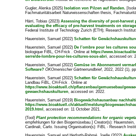
Gugler, Alenka
(2025)
Isolation von Pilzen auf Randen.
[Isola
Fachmaturitätsarbeit Naturwissenschaften thesis, Fachmaturitä
Härri, Tobias
(2023)
Assessing the diversity of post-harves
evaluating the efficacy of pre-harvest treatments on storag
Federal Institute of Technology Zurich (ETH); Research Institut
Hauenstein, Samuel
(2022)
Schatten für Gewächshauskultur
Hauenstein, Samuel
(2022)
De l’ombre pour les cultures sou
biologique FiBL, CH-Frick . Online at
https://www.bioactualit
serre/de-lombre-pour-les-cultures-sous-abri
, accessed on: 
Hauenstein, Samuel
(2022)
Gemüse im Abonnement vermarkt
Software?
ÖKOmenischer Gärtnerrundbrief
, 2022, 2022 (1), pp
Hauenstein, Samuel
(2022)
Schatten für Gewächshauskultur
Landbau FiBL, CH-Frick . Online at
https://www.bioaktuell.ch/pflanzenbau/gemuesebau/gewaec
gewaechshauskulturen
, accessed on: 2022.
Hauenstein, Samuel
(2019)
Biogewächshausanbau nachhaltig
https://www.bioaktuell.ch/aktuell/meldung/biogewaechshau
2019.html
, accessed on: 11 October 2021.
{Tool}
Plant protection recommendations for organic veget
empfehlungen für den Biogemüsebau.]
Creator(s):
Hauenstein,
Cardinali, Carlo
. Issuing Organisation(s): FiBL - Research Instit
Hauenstein, Samuel
and
Herforth-Rahmé, Joelle
(2022)
Auske