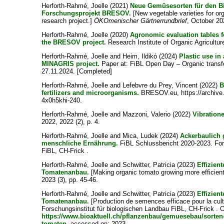
Herforth-Rahmé, Joelle
(2021)
Neue Gemüsesorten für den B
Forschungsprojekt BRESOV.
[New vegetable varieties for o
research project.]
ÖKOmenischer Gärtnerrundbrief
, October 20
Herforth-Rahmé, Joelle
(2020)
Agronomic evaluation tables f
the BRESOV project.
Research Institute of Organic Agriculture
Herforth-Rahmé, Joelle
and
Heim, Ildikó
(2024)
Plastic use in
MINAGRIS project.
Paper at: FiBL Open Day – Organic transfo
27.11.2024. [Completed]
Herforth-Rahmé, Joelle
and
Lefebvre du Prey, Vincent
(2022)
B
fertilizers and microorganisms.
BRESOV.eu, https://archive.
4x0h5khi-240.
Herforth-Rahmé, Joelle
and
Mazzoni, Valerio
(2022)
Vibration
2022, 2022 (2), p. 4.
Herforth-Rahmé, Joelle
and
Mica, Ludek
(2024)
Ackerbaulich 
menschliche Ernährung.
FiBL Schlussbericht 2020-2023. For
FiBL, CH-Frick .
Herforth-Rahmé, Joelle
and
Schwitter, Patricia
(2023)
Effizien
Tomatenanbau.
[Making organic tomato growing more efficien
2023 (3), pp. 45-46.
Herforth-Rahmé, Joelle
and
Schwitter, Patricia
(2023)
Effizien
Tomatenanbau.
[Production de semences efficace pour la cult
Forschungsinstitut für biologischen Landbau FiBL, CH-Frick . O
https://www.bioaktuell.ch/pflanzenbau/gemuesebau/sorten
tomaten
, accessed on: 2023.