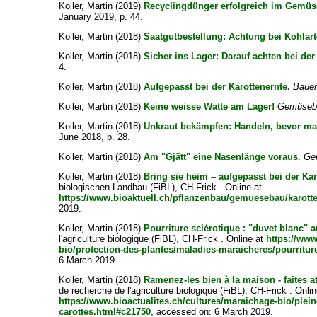
Koller, Martin
(2019)
Recyclingdünger erfolgreich im Gemüs
January 2019, p. 44.
Koller, Martin
(2018)
Saatgutbestellung: Achtung bei Kohlart
Koller, Martin
(2018)
Sicher ins Lager: Darauf achten bei der
4.
Koller, Martin
(2018)
Aufgepasst bei der Karottenernte.
Bauer
Koller, Martin
(2018)
Keine weisse Watte am Lager!
Gemüsebl
Koller, Martin
(2018)
Unkraut bekämpfen: Handeln, bevor ma
June 2018, p. 28.
Koller, Martin
(2018)
Am "Gjätt" eine Nasenlänge voraus.
Ge
Koller, Martin
(2018)
Bring sie heim – aufgepasst bei der Kar
biologischen Landbau (FiBL), CH-Frick . Online at
https://www.bioaktuell.ch/pflanzenbau/gemuesebau/karott
2019.
Koller, Martin
(2018)
Pourriture sclérotique : "duvet blanc" 
l'agriculture biologique (FiBL), CH-Frick . Online at
https://www
bio/protection-des-plantes/maladies-maraicheres/pourritur
6 March 2019.
Koller, Martin
(2018)
Ramenez-les bien à la maison - faites at
de recherche de l'agriculture biologique (FiBL), CH-Frick . Onlin
https://www.bioactualites.ch/cultures/maraichage-bio/plei
carottes.html#c21750
, accessed on: 6 March 2019.