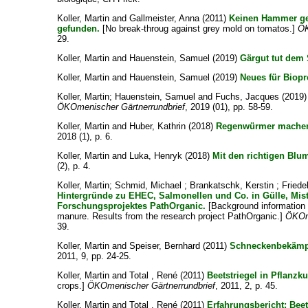
Koller, Martin
and
Gallmeister, Anna
(2011)
Keinen Hammer ge
gefunden.
[No break-throug against grey mold on tomatos.]
ÖK
29.
Koller, Martin
and
Hauenstein, Samuel
(2019)
Gärgut tut dem S
Koller, Martin
and
Hauenstein, Samuel
(2019)
Neues für Biop
Koller, Martin
;
Hauenstein, Samuel
and
Fuchs, Jacques
(2019
ÖKOmenischer Gärtnerrundbrief
, 2019 (01), pp. 58-59.
Koller, Martin
and
Huber, Kathrin
(2018)
Regenwürmer machen 
2018 (1), p. 6.
Koller, Martin
and
Luka, Henryk
(2018)
Mit den richtigen Blu
(2), p. 4.
Koller, Martin
;
Schmid, Michael
;
Brankatschk, Kerstin
;
Friede
Hintergründe zu EHEC, Salmonellen und Co. in Gülle, Mis
Forschungsprojektes PathOrganic.
[Background information 
manure. Results from the research project PathOrganic.]
ÖKOme
39.
Koller, Martin
and
Speiser, Bernhard
(2011)
Schneckenbekämpfu
2011, 9, pp. 24-25.
Koller, Martin
and
Total , René
(2011)
Beetstriegel in Pflanzku
crops.]
ÖKOmenischer Gärtnerrundbrief
, 2011, 2, p. 45.
Koller, Martin
and
Total , René
(2011)
Erfahrungsbericht: Beet