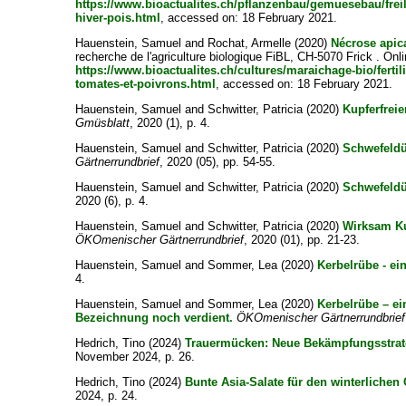
https://www.bioactualites.ch/pflanzenbau/gemuesebau/frei
hiver-pois.html
, accessed on: 18 February 2021.
Hauenstein, Samuel
and
Rochat, Armelle
(2020)
Nécrose apica
recherche de l'agriculture biologique FiBL, CH-5070 Frick . Onli
https://www.bioactualites.ch/cultures/maraichage-bio/ferti
tomates-et-poivrons.html
, accessed on: 18 February 2021.
Hauenstein, Samuel
and
Schwitter, Patricia
(2020)
Kupferfrei
Gmüsblatt
, 2020 (1), p. 4.
Hauenstein, Samuel
and
Schwitter, Patricia
(2020)
Schwefeld
Gärtnerrundbrief
, 2020 (05), pp. 54-55.
Hauenstein, Samuel
and
Schwitter, Patricia
(2020)
Schwefeld
2020 (6), p. 4.
Hauenstein, Samuel
and
Schwitter, Patricia
(2020)
Wirksam Ku
ÖKOmenischer Gärtnerrundbrief
, 2020 (01), pp. 21-23.
Hauenstein, Samuel
and
Sommer, Lea
(2020)
Kerbelrübe - ei
4.
Hauenstein, Samuel
and
Sommer, Lea
(2020)
Kerbelrübe – ei
Bezeichnung noch verdient.
ÖKOmenischer Gärtnerrundbrief
Hedrich, Tino
(2024)
Trauermücken: Neue Bekämpfungsstrate
November 2024, p. 26.
Hedrich, Tino
(2024)
Bunte Asia-Salate für den winterliche
2024, p. 24.