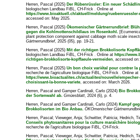
Herren, Pascal
(2025)
Der Rübenrüssler: Ein neuer Schädl
biologischen Landbau FiBL, CH-Frick . Online at
https://www.bioaktuell.ch/aktuell/meldung/ruebenruessle
accessed on: May 2025.
Herren, Pascal
(2025)
Ökomenischer Gärtnerrundbrief: Blüh
gegen die Kohlmottenschildlaus im Rosenkohl.
[Ecumenical
plant protection component against cabbage moth scale insect
Gärtnerrundbrief
, 2025 (05), pp. 19-21.
Herren, Pascal
(2025)
Mit der richtigen Brokkolisorte Kopff
biologischen Landbau FiBL, CH-Frick . Online at
https://www.b
richtigen-brokkolisorte-kopffaeule-vermeiden
, accessed on
Herren, Pascal
(2025)
Un bon choix variétal pour contrer la p
recherche de l'agriculture biologique FiBL, CH-Frick . Online at
https://www.bioactualites.ch/actualites/nouvelle/empecher-l
choisissant-la-bonne-variete
, accessed on: March 2026.
Herren, Pascal
and
Gamper Cardinali, Carlo
(2024)
Bio Brokko
der Sortenwahl ab.
Gmüesblatt
, 2024 (6), p. 4.
Herren, Pascal
and
Gamper Cardinali, Carlo
(2024)
Kampf gege
Brokkolisorten im Bio Anbau.
ÖKOmenischer Gärtnerrundbri
Herren, Pascal
;
Vieweger, Anja
;
Schwitter, Patricia
;
Hedrich, T
Conseils phytosanitaires pour la culture maraîchère biolo
recherche de l'agriculture biologique FiBL, CH-Frick.
Herren, Pascal
;
Vieweger, Anja
;
Schwitter, Patricia
;
Hedrich, T