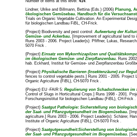
Number of items at this level:
414
.
Lindner, Ulrike
and
Billmann, Bettina
(Eds.) (2006)
Planung, A
ökologischen Gemüsebau. Handbuch für die Versuchsanst
Trials on Organic Vegetable Cultivation. An Experimental Desi
für biologischen Landbau FiBL, CH-Frick.
{Project} Biodiversity and pest control:
Aufwertung der Kultur
Gemüse- und Ackerbau.
[Improvement of agricultural land to 
Runs 2003 - 2006. Project Leader(s):
Pfiffner, Lukas
, Research 
5070 Frick .
{Project}
Einsatz von Mykorrhizapilzen und Qualitätskomp
im ökologischen Gemüse- und Zierpflanzenbau.
Runs 2002 
hab. Eckhard
, Institut für Gemüse- und Zierpflanzenbau Großbe
{Project}
Physikalische Barrieren (Insektenzäune) zur Reg
fences to control vegetable pests.] Runs 2001 - 2005. Project 
Organic Agriculture (FiBL), CH-5070 Frick .
{Project} EU -FAIR 5:
Regulierung von Schadschnecken im
Control of Slugs in Horticultural Crops.] Runs 1998 - 2001. Pro
Forschungsinstitut für biologischen Landbau (FiBL), CH-Frick .
{Project}
Saatgut Pathologie: Sicherstellung von biologis
der Saat- und Pflanzgutgesundheit im Biogemüsebau.
[Imp
agriculture.] Runs 2003 - 2006. Project Leader(s):
Schärer, Ha
Institute of Organic Agriculture (FiBL), CH-5070 Frick .
{Project}
Saatgutgesundheit:Sicherstellung von biologisch
der Saat- und Pflanzgutgesundheit im Biogemüsebau.
[See