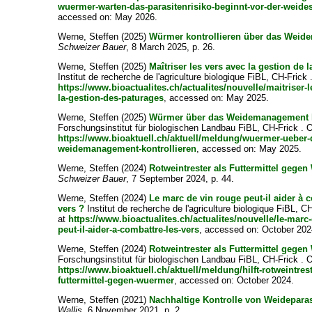
wuermer-warten-das-parasitenrisiko-beginnt-vor-der-weide
accessed on: May 2026.
Werne, Steffen
(2025)
Würmer kontrollieren über das Wei
Schweizer Bauer
, 8 March 2025, p. 26.
Werne, Steffen
(2025)
Maîtriser les vers avec la gestion de l
Institut de recherche de l'agriculture biologique FiBL, CH-Frick 
https://www.bioactualites.ch/actualites/nouvelle/maitriser-l
la-gestion-des-paturages
, accessed on: May 2025.
Werne, Steffen
(2025)
Würmer über das Weidemanagement k
Forschungsinstitut für biologischen Landbau FiBL, CH-Frick . O
https://www.bioaktuell.ch/aktuell/meldung/wuermer-ueber-
weidemanagement-kontrollieren
, accessed on: May 2025.
Werne, Steffen
(2024)
Rotweintrester als Futtermittel gege
Schweizer Bauer
, 7 September 2024, p. 44.
Werne, Steffen
(2024)
Le marc de vin rouge peut-il aider à 
vers ?
Institut de recherche de l'agriculture biologique FiBL, CH
at
https://www.bioactualites.ch/actualites/nouvelle/le-marc
peut-il-aider-a-combattre-les-vers
, accessed on: October 202
Werne, Steffen
(2024)
Rotweintrester als Futtermittel gege
Forschungsinstitut für biologischen Landbau FiBL, CH-Frick . O
https://www.bioaktuell.ch/aktuell/meldung/hilft-rotweintrest
futtermittel-gegen-wuermer
, accessed on: October 2024.
Werne, Steffen
(2021)
Nachhaltige Kontrolle von Weideparas
Wallis
, 6 November 2021, p. 2.