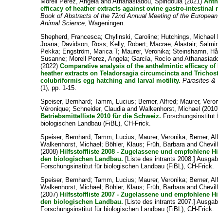
Morell Perez, Angela
and
Athanasiadou, Spiridoula
(2021)
Anth
efficacy of heather extracts against ovine gastro-intestina
Book of Abstracts of the 72nd Annual Meeting of the European
Animal Science
, Wageningen.
Shepherd, Francesca
;
Chylinski, Caroline
;
Hutchings, Michael
Joana
;
Davidson, Ross
;
Kelly, Robert
;
Macrae, Alastair
;
Salmi
Pekka
;
Engström, Marica T
;
Maurer, Veronika
;
Steinshamn, Hå
Susanne
;
Morell Perez, Angela
;
García, Rocío
and
Athanasiado
(2022)
Comparative analysis of the anthelmintic efficacy o
heather extracts on Teladorsagia circumcincta and Trichos
colubriformis egg hatching and larval motility.
Parasites &
(1), pp. 1-15.
Speiser, Bernhard
;
Tamm, Lucius
;
Berner, Alfred
;
Maurer, Vero
Véronique
;
Schneider, Claudia
and
Walkenhorst, Michael
(2010
Betriebsmittelliste 2010 für die Schweiz.
Forschungsinstitut 
biologischen Landbau (FiBL), CH-Frick.
Speiser, Bernhard
;
Tamm, Lucius
;
Maurer, Veronika
;
Berner, Al
Walkenhorst, Michael
;
Böhler, Klaus
;
Früh, Barbara
and
Chevil
(2008)
Hilfsstoffliste 2008 - Zugelassene und empfohlene Hil
den biologischen Landbau.
[Liste des intrants 2008.] Ausga
Forschungsinstitut für biologischen Landbau (FiBL), CH-Frick.
Speiser, Bernhard
;
Tamm, Lucius
;
Maurer, Veronika
;
Berner, Al
Walkenhorst, Michael
;
Böhler, Klaus
;
Früh, Barbara
and
Chevil
(2007)
Hilfsstoffliste 2007 - Zugelassene und empfohlene Hil
den biologischen Landbau.
[Liste des intrants 2007.] Ausga
Forschungsinstitut für biologischen Landbau (FiBL), CH-Frick.