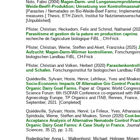
Noto, Fabio
(2004)
Magen-Darm- und Lungenwurmproblemat
Weide-Beef®-Produktion; Umsetzung von Kontrollmassna
[Parasites / Nematades on Bio-Weide-Beef Farms; Implementat
measures.] Thesis, ETH Zürich, Institut für Nutztierwissenschaf
[Unpublished]
Pfister, Christian
;
Heckedorn, Felix
and
Schmid, Nathaniel
(202
Parasitisme et gestion de la pature en production caprine.
recherche de l'agricuture biologique FiBL , CH-Frick.
Pfister, Christian
;
Werne, Steffen
and
Akert, Franziska
(2025)
Aufzucht: Magen-Darm-Würmer kontrollieren.
Forschungsinst
biologischen Landbau FiBL, CH-Frick .
Pfister, Christian
and
Volken, Herbert
(2020)
Parasitenkontrol
und Schafen.
Forschungsinstitut für biologischen Landbau FiB
Quiédeville, Sylvain
;
Hoste, Herve
;
Lefrileux, Yves
and
Moakes
Socio-Economic Impacts Of Alternative Gin Control Practi
Organic Dairy Goat Farms.
Paper at: Organic World Congres
Science Forum: 6th ISOFAR Conference co-organised with IN
Agroecology Europe, TP Organics and ITAB, Rennes, France, 
September, 2021. [Completed]
Quiédeville, Sylvain
;
Hoste, Hervé
;
Le Frileux, Yves
;
Athanasi
Spiridoula
;
Werne, Steffen
and
Moakes, Simon
(2020)
Cost-be
Acceptance Analysis of Alternative Nematode Control Prac
Organic Dairy Goat Farms: A Case Study in France.
Journal
Sciences
, 35 (2), pp. 1-31.
Rodenbücher, Anna L.
;
Walkenhorst, Michael
;
Holinger, Mirjam