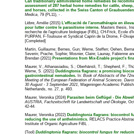
Can traditionally administered home remedies be recom
assessment of 287 herbal home remedies for cattle, sheep,
and horses, collected in the Swiss Canton of Graubuenden
Medica
, 79 (PL11), - .
Lèbre, Amélie
(2015)
L'efficacité de l'aromathérapie en élev
pour lutter contre le parasitisme interne.
Masters thesis, Ins
recherche de l'agriculture biologique (FiBL), CH-Frick, Ecole d'
PURPAN, F-Toulouse et Syndicat Caprin de la Drome, F-Divaje
[Completed]
Martin, Guillaume
;
Bernes, Gun
;
Werne, Steffen
;
Oehen, Berna
Severin
;
Prache, Sophie
;
Mosnier, Claire
;
Launay, Fabienne
an
Brendan
(2021)
Presentations from Mix-Enable project's fin
Maurer, V.
;
Athanasiadou, S.
;
Oberhänsli, T.
;
Shepherd, F.
;
Thü
Werne, S.
(2021)
Duddingtonia flagrans: a promising biocon
gastrointestinal nematodes.
In:
Book of Abstracts of the 72n
Meeting of the European Federation of Animal Sciences. Davos
30 August - 3 September 2021
, Wageningen Academic Publish
Netherlands, no. 27, p. 493.
Maurer, Veronika
(2024)
Parasiten beim Geflügel - Die Abweh
AUSTRIA, Fachzeitschrift für Landwirtschaft und Ökologie
, Oc
42-44.
Maurer, Veronika
(2022)
Duddingtonia flagrans: biocontrol f
reducing the use of anthelmintics.
RELACS Practice Abstrac
Institute of Organic Agriculture FiBL .
{Tool}
Duddingtonia flagrans: biocontrol fungus for reducin