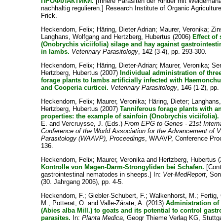
ПРОФІЛАКТИКИ.
[Innere Parasiten der Rinder mit Weidema
nachhaltig regulieren.] Research Institute of Organic Agricultur
Frick.
Heckendorn, Felix
;
Häring, Dieter Adrian
;
Maurer, Veronika
;
Zin
Langhans, Wolfgang
and
Hertzberg, Hubertus
(2006)
Effect of
(Onobrychis viciifolia) silage and hay against gastrointes
in lambs.
Veterinary Parasitology
, 142 (3-4), pp. 293-300.
Heckendorn, Felix
;
Häring, Dieter-Adrian
;
Maurer, Veronika
;
Se
Hertzberg, Hubertus
(2007)
Individual administration of thre
forage plants to lambs artificially infected with Haemonch
and Cooperia curticei.
Veterinary Parasitology
, 146 (1-2), pp
Heckendorn, Felix
;
Maurer, Veronika
;
Häring, Dieter
;
Langhans,
Hertzberg, Hubertus
(2007)
Tanniferous forage plants with a
properties: the example of sainfoin (Onobrychis viciifolia).
E.
and
Vercruysse, J.
(Eds.)
From EPG to Genes - 21st Interna
Conference of the World Association for the Advancement of V
Parasitology (WAAVP), Proceedings
, WAAVP, Conference Proc
136.
Heckendorn, Felix
;
Maurer, Veronika
and
Hertzberg, Hubertus
(
Kontrolle von Magen-Darm-Strongyliden bei Schafen.
[Cont
gastrointestinal nematodes in sheeps.] In:
Vet-MedReport
, So
(30. Jahrgang 2006), pp. 4-5.
Heckendorn, F.
;
Giebler-Schubert, F.
;
Walkenhorst, M.
;
Fertig,
M.
;
Potterat, O.
and
Valle-Zárate, A.
(2013)
Administration of 
(Abies alba Mill.) to goats and its potential to control gastr
parasites.
In:
Planta Medica
, Geogr Thieme Verlag KG, Stuttg