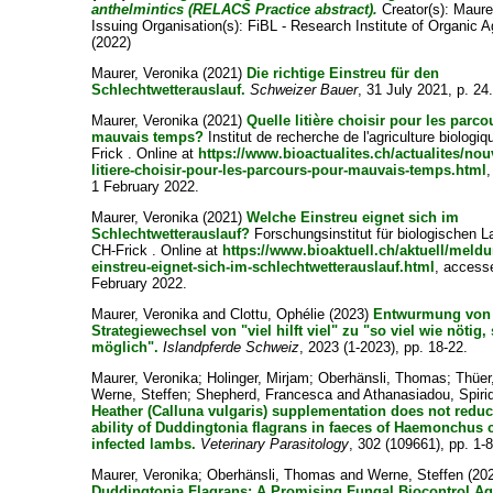
anthelmintics (RELACS Practice abstract).
Creator(s):
Maure
Issuing Organisation(s): FiBL - Research Institute of Organic Ag
(2022)
Maurer, Veronika
(2021)
Die richtige Einstreu für den
Schlechtwetterauslauf.
Schweizer Bauer
, 31 July 2021, p. 24
Maurer, Veronika
(2021)
Quelle litière choisir pour les parc
mauvais temps?
Institut de recherche de l'agriculture biologi
Frick . Online at
https://www.bioactualites.ch/actualites/nou
litiere-choisir-pour-les-parcours-pour-mauvais-temps.html
1 February 2022.
Maurer, Veronika
(2021)
Welche Einstreu eignet sich im
Schlechtwetterauslauf?
Forschungsinstitut für biologischen 
CH-Frick . Online at
https://www.bioaktuell.ch/aktuell/meld
einstreu-eignet-sich-im-schlechtwetterauslauf.html
, access
February 2022.
Maurer, Veronika
and
Clottu, Ophélie
(2023)
Entwurmung von 
Strategiewechsel von "viel hilft viel" zu "so viel wie nötig
möglich".
Islandpferde Schweiz
, 2023 (1-2023), pp. 18-22.
Maurer, Veronika
;
Holinger, Mirjam
;
Oberhänsli, Thomas
;
Thüer
Werne, Steffen
;
Shepherd, Francesca
and
Athanasiadou, Spiri
Heather (Calluna vulgaris) supplementation does not reduc
ability of Duddingtonia flagrans in faeces of Haemonchus 
infected lambs.
Veterinary Parasitology
, 302 (109661), pp. 1-8
Maurer, Veronika
;
Oberhänsli, Thomas
and
Werne, Steffen
(20
Duddingtonia Flagrans: A Promising Fungal Biocontrol Ag