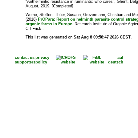
"Anthelmintic resistance in ruminants: who cares", Ghent, Bel
August, 2019. [Completed]
Werne, Steffen
;
Thüer, Susann
;
Grovermann, Christian
and
Mo
(2018)
PrOPara: Report on helminth parasite control strate
organic farms in Europe.
Research Institute of Organic Agricu
CH-Frick .
This list was generated on
Sat Aug 8 09:58:47 2026 CEST
.
contact us
privacy
auf
supporters
policy
deutsch