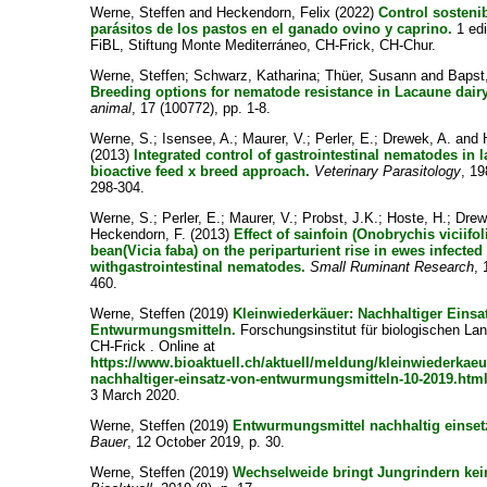
Werne, Steffen
and
Heckendorn, Felix
(2022)
Control sosteni
parásitos de los pastos en el ganado ovino y caprino.
1 edi
FiBL, Stiftung Monte Mediterráneo, CH-Frick, CH-Chur.
Werne, Steffen
;
Schwarz, Katharina
;
Thüer, Susann
and
Bapst
Breeding options for nematode resistance in Lacaune dair
animal
, 17 (100772), pp. 1-8.
Werne, S.
;
Isensee, A.
;
Maurer, V.
;
Perler, E.
;
Drewek, A.
and
(2013)
Integrated control of gastrointestinal nematodes in
bioactive feed x breed approach.
Veterinary Parasitology
, 19
298-304.
Werne, S.
;
Perler, E.
;
Maurer, V.
;
Probst, J.K.
;
Hoste, H.
;
Drew
Heckendorn, F.
(2013)
Effect of sainfoin (Onobrychis viciifol
bean(Vicia faba) on the periparturient rise in ewes infected
withgastrointestinal nematodes.
Small Ruminant Research
, 
460.
Werne, Steffen
(2019)
Kleinwiederkäuer: Nachhaltiger Einsa
Entwurmungsmitteln.
Forschungsinstitut für biologischen La
CH-Frick . Online at
https://www.bioaktuell.ch/aktuell/meldung/kleinwiederkaeu
nachhaltiger-einsatz-von-entwurmungsmitteln-10-2019.htm
3 March 2020.
Werne, Steffen
(2019)
Entwurmungsmittel nachhaltig einset
Bauer
, 12 October 2019, p. 30.
Werne, Steffen
(2019)
Wechselweide bringt Jungrindern kein