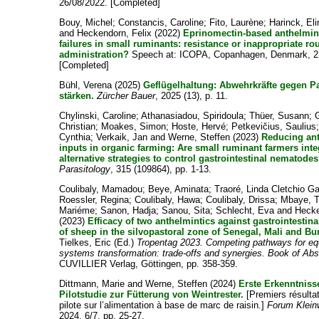
26/08/2022. [Completed]
Bouy, Michel
;
Constancis, Caroline
;
Fito, Laurène
;
Harinck, Eli
and
Heckendorn, Felix
(2022)
Eprinomectin-based anthelmint
failures in small ruminants: resistance or inappropriate rou
administration?
Speech at: ICOPA, Copanhagen, Denmark, 2
[Completed]
Bühl, Verena
(2025)
Geflügelhaltung: Abwehrkräfte gegen P
stärken.
Zürcher Bauer
, 2025 (13), p. 11.
Chylinski, Caroline
;
Athanasiadou, Spiridoula
;
Thüer, Susann
;
Christian
;
Moakes, Simon
;
Hoste, Hervé
;
Petkevičius, Saulius
Cynthia
;
Verkaik, Jan
and
Werne, Steffen
(2023)
Reducing ant
inputs in organic farming: Are small ruminant farmers inte
alternative strategies to control gastrointestinal nematode
Parasitology
, 315 (109864), pp. 1-13.
Coulibaly, Mamadou
;
Beye, Aminata
;
Traoré, Linda Cletchio Ga
Roessler, Regina
;
Coulibaly, Hawa
;
Coulibaly, Drissa
;
Mbaye, T
Mariéme
;
Sanon, Hadja
;
Sanou, Sita
;
Schlecht, Eva
and
Hecke
(2023)
Efficacy of two anthelmintics against gastrointesti
of sheep in the silvopastoral zone of Senegal, Mali and Bu
Tielkes, Eric
(Ed.)
Tropentag 2023. Competing pathways for equ
systems transformation: trade-offs and synergies. Book of Abs
CUVILLIER Verlag, Göttingen, pp. 358-359.
Dittmann, Marie
and
Werne, Steffen
(2024)
Erste Erkenntniss
Pilotstudie zur Fütterung von Weintrester.
[Premiers résultat
pilote sur l’alimentation à base de marc de raisin.]
Forum Klein
2024, 6/7, pp. 25-27.