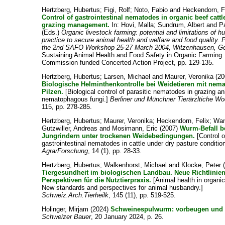
Hertzberg, Hubertus
;
Figi, Rolf
;
Noto, Fabio
and
Heckendorn, F
Control of gastrointestinal nematodes in organic beef catt
grazing management.
In:
Hovi, Malla
;
Sundrum, Albert
and
P
(Eds.)
Organic livestock farming: potential and limitations of 
practice to secure animal health and welfare and food quality. 
the 2nd SAFO Workshop 25-27 March 2004, Witzenhausen, G
Sustaining Animal Health and Food Safety in Organic Farming
Commission funded Concerted Action Project, pp. 129-135.
Hertzberg, Hubertus
;
Larsen, Michael
and
Maurer, Veronika
(20
Biologische Helminthenkontrolle bei Weidetieren mit nem
Pilzen.
[Biological control of parasitic nematodes in grazing a
nematophagous fungi.]
Berliner und Münchner Tierärzltiche Wo
115, pp. 278-285.
Hertzberg, Hubertus
;
Maurer, Veronika
;
Heckendorn, Felix
;
Wan
Gutzwiller, Andreas
and
Mosimann, Eric
(2007)
Wurm-Befall b
Jungrindern unter trockenen Weidebedingungen.
[Control o
gastrointestinal nematodes in cattle under dry pasture conditio
AgrarForschung
, 14 (1), pp. 28-33.
Hertzberg, Hubertus
;
Walkenhorst, Michael
and
Klocke, Peter
(
Tiergesundheit im biologischen Landbau. Neue Richtlinie
Perspektiven für die Nutztierpraxis.
[Animal health in organic
New standards and perspectives for animal husbandry.]
Schweiz.Arch.Tierheilk
, 145 (11), pp. 519-525.
Holinger, Mirjam
(2024)
Schweinespulwurm: vorbeugen und 
Schweizer Bauer
, 20 January 2024, p. 26.