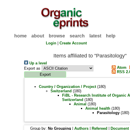
home
about
browse
search
latest
help
Login
|
Create Account
Items affiliated to "Parasitology"
Up a level
Atom
Export as
RSS 2.
Country / Organization / Project
(180)
Switzerland
(180)
FiBL - Research Institute of Organic A
Switzerland
(180)
Animal
(180)
Animal health
(180)
Parasitology
(180)
Group by:
No Grouping
|
Authors
|
Refereed
|
Document