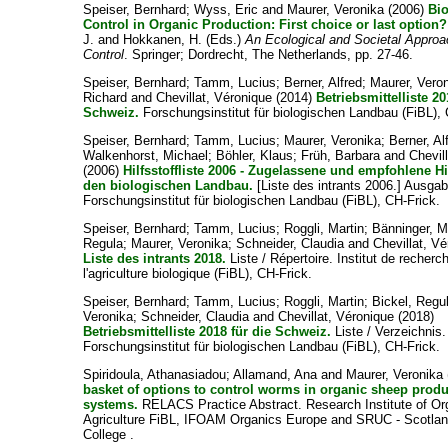
Speiser, Bernhard
;
Wyss, Eric
and
Maurer, Veronika
(2006)
Bio
Control in Organic Production: First choice or last option?
J.
and
Hokkanen, H.
(Eds.)
An Ecological and Societal Approac
Control
. Springer; Dordrecht, The Netherlands, pp. 27-46.
Speiser, Bernhard
;
Tamm, Lucius
;
Berner, Alfred
;
Maurer, Vero
Richard
and
Chevillat, Véronique
(2014)
Betriebsmittelliste 20
Schweiz.
Forschungsinstitut für biologischen Landbau (FiBL), 
Speiser, Bernhard
;
Tamm, Lucius
;
Maurer, Veronika
;
Berner, Al
Walkenhorst, Michael
;
Böhler, Klaus
;
Früh, Barbara
and
Chevil
(2006)
Hilfsstoffliste 2006 - Zugelassene und empfohlene Hil
den biologischen Landbau.
[Liste des intrants 2006.] Ausga
Forschungsinstitut für biologischen Landbau (FiBL), CH-Frick.
Speiser, Bernhard
;
Tamm, Lucius
;
Roggli, Martin
;
Bänninger, M
Regula
;
Maurer, Veronika
;
Schneider, Claudia
and
Chevillat, V
Liste des intrants 2018.
Liste / Répertoire. Institut de recherc
l'agriculture biologique (FiBL), CH-Frick.
Speiser, Bernhard
;
Tamm, Lucius
;
Roggli, Martin
;
Bickel, Regu
Veronika
;
Schneider, Claudia
and
Chevillat, Véronique
(2018)
Betriebsmittelliste 2018 für die Schweiz.
Liste / Verzeichnis.
Forschungsinstitut für biologischen Landbau (FiBL), CH-Frick.
Spiridoula, Athanasiadou
;
Allamand, Ana
and
Maurer, Veronika
basket of options to control worms in organic sheep prod
systems.
RELACS Practice Abstract. Research Institute of Or
Agriculture FiBL, IFOAM Organics Europe and SRUC - Scotlan
College .