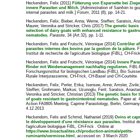
Heckendorn, Felix
(2011)
Fütterung von Esparsette bei Ziegen
innere Parasiten und Milch.
[Administration of Sainfoin to goa
internal parasites and milk.]
Forum
, 2011 (8), pp. 14-21.
Heckendorn, Felix
;
Bieber, Anna
;
Werne, Steffen
;
Saratsis, An
Maurer, Veronika
and
Stricker, Chris
(2017)
The genetic basis 
selection of dairy goats with enhanced resistance to gastro
nematodes.
Parasite
, 34 (Art.32), pp. 1-11.
Heckendorn, Felix
and
Frutschi, Véronique
(2014)
Contrôler e
parasites internes des bovins par la gestion de la pâture.
Fi
Institut de recherche de l'agriculture biologique (FiBL), CH-Frick
Heckendorn, Felix
and
Frutschi, Véronique
(2014)
Innere Para
Rinder mit Weidemanagement nachhaltig regulieren.
FiBL-M
Forschungsinstitut für biologischen Landbau (FiBL), Bio Suiss
Rurale Interjurassienne, CH-Frick, CH-Basel und CH-Courtéte.
Heckendorn, Felix
;
Perler, Erika
;
Isensee, Anne
;
Amsler, Zivile
Steffen
;
Grohmann, Markus
;
Uzunoglu, Ferit
;
Saratsis, Anasta
Veronika
and
Stricker, Christian
(2013)
The genetic basis for 
of goats resistant to gastrointestinal nematodes.
Paper at:
Action FA0805 Meeting; Caprine Parasitology, Berlin, Germany,
4.12.2013.
Heckendorn, Felix
and
Schmid, Nathaniel
(2019)
Ovins et capr
le développement d'une résistance aux parasites.
Institut d
l'agriculture biologique FiBL, CH-Frick . Online at
https://www.bioactualites.ch/production-animale/petits-
ruminants/vermiose.html
, accessed on: 3 March 2020.