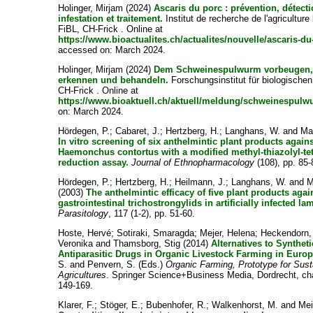
Holinger, Mirjam
(2024)
Ascaris du porc : prévention, détect
infestation et traitement.
Institut de recherche de l'agriculture
FiBL, CH-Frick . Online at
https://www.bioactualites.ch/actualites/nouvelle/ascaris-du
accessed on: March 2024.
Holinger, Mirjam
(2024)
Dem Schweinespulwurm vorbeugen, 
erkennen und behandeln.
Forschungsinstitut für biologische
CH-Frick . Online at
https://www.bioaktuell.ch/aktuell/meldung/schweinespul
on: March 2024.
Hördegen, P.
;
Cabaret, J.
;
Hertzberg, H.
;
Langhans, W.
and
Ma
In vitro screening of six anthelmintic plant products agains
Haemonchus contortus with a modified methyl-thiazolyl-te
reduction assay.
Journal of Ethnopharmacology
(108), pp. 85-
Hördegen, P.
;
Hertzberg, H.
;
Heilmann, J.
;
Langhans, W.
and
M
(2003)
The anthelmintic efficacy of five plant products agai
gastrointestinal trichostrongylids in artificially infected la
Parasitology
, 117 (1-2), pp. 51-60.
Hoste, Hervé
;
Sotiraki, Smaragda
;
Mejer, Helena
;
Heckendorn, 
Veronika
and
Thamsborg, Stig
(2014)
Alternatives to Synthet
Antiparasitic Drugs in Organic Livestock Farming in Europ
S.
and
Penvern, S.
(Eds.)
Organic Farming, Prototype for Sust
Agricultures
. Springer Science+Business Media, Dordrecht, cha
149-169.
Klarer, F.
;
Stöger, E.
;
Bubenhofer, R.
;
Walkenhorst, M.
and
Mei