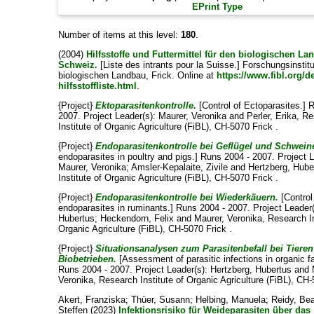
EPrint Type
Number of items at this level:
180
.
(2004)
Hilfsstoffe und Futtermittel für den biologischen La
Schweiz.
[Liste des intrants pour la Suisse.] Forschungsinstitu
biologischen Landbau, Frick. Online at
https://www.fibl.org/d
hilfsstoffliste.html
.
{Project}
Ektoparasitenkontrolle.
[Control of Ectoparasites.] 
2007. Project Leader(s):
Maurer, Veronika
and
Perler, Erika
, R
Institute of Organic Agriculture (FiBL), CH-5070 Frick .
{Project}
Endoparasitenkontrolle bei Geflügel und Schwein
endoparasites in poultry and pigs.] Runs 2004 - 2007. Project L
Maurer, Veronika
;
Amsler-Kepalaite, Zivile
and
Hertzberg, Hube
Institute of Organic Agriculture (FiBL), CH-5070 Frick .
{Project}
Endoparasitenkontrolle bei Wiederkäuern.
[Control
endoparasites in ruminants.] Runs 2004 - 2007. Project Leader
Hubertus
;
Heckendorn, Felix
and
Maurer, Veronika
, Research In
Organic Agriculture (FiBL), CH-5070 Frick .
{Project}
Situationsanalysen zum Parasitenbefall bei Tieren
Biobetrieben.
[Assessment of parasitic infections in organic f
Runs 2004 - 2007. Project Leader(s):
Hertzberg, Hubertus
and
Veronika
, Research Institute of Organic Agriculture (FiBL), CH-
Akert, Franziska
;
Thüer, Susann
;
Helbing, Manuela
;
Reidy, Be
Steffen
(2023)
Infektionsrisiko für Weideparasiten über das