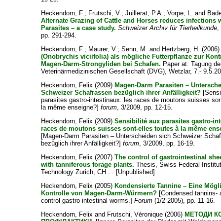
Heckendorn, F.
;
Frutschi, V.
;
Juillerat, P.A.
;
Vorpe, L.
and
Bade
Alternate Grazing of Cattle and Horses reduces infections 
Parasites – a case study.
Schweizer Archiv für Tierheilkunde
,
pp. 291-294.
Heckendorn, F.
;
Maurer, V.
;
Senn, M.
and
Hertzberg, H.
(2006
(Onobrychis viciifolia) als mögliche Futterpflanze zur Kont
Magen-Darm-Strongyliden bei Schafen.
Paper at: Tagung de
Veterinärmedizinischen Gesellschaft (DVG), Wetzlar, 7.- 9.5.2
Heckendorn, Felix
(2009)
Magen-Darm Parasiten – Untersche
Schweizer Schafrassen bezüglich ihrer Anfälligkeit?
[Sensi
parasites gastro-intestinaux: les races de moutons suisses son
la même enseigne?]
forum
, 3/2009, pp. 12-15.
Heckendorn, Felix
(2009)
Sensibilité aux parasites gastro-int
races de moutons suisses sont-elles toutes à la même en
[Magen-Darm Parasiten – Unterscheiden sich Schweizer Scha
bezüglich ihrer Anfälligkeit?]
forum
, 3/2009, pp. 16-19.
Heckendorn, Felix
(2007)
The control of gastrointestinal s
with tanniferous forage plants.
Thesis, Swiss Federal Institu
Technology Zurich, CH . . [Unpublished]
Heckendorn, Felix
(2005)
Kondensierte Tannine – Eine Mögli
Kontrolle von Magen-Darm-Würmern?
[Condensed tannins- a 
control gastro-intestinal worms.]
Forum
(1/2 2005), pp. 11-16.
Heckendorn, Felix
and
Frutschi, Véronique
(2006)
МЕТОДИ К