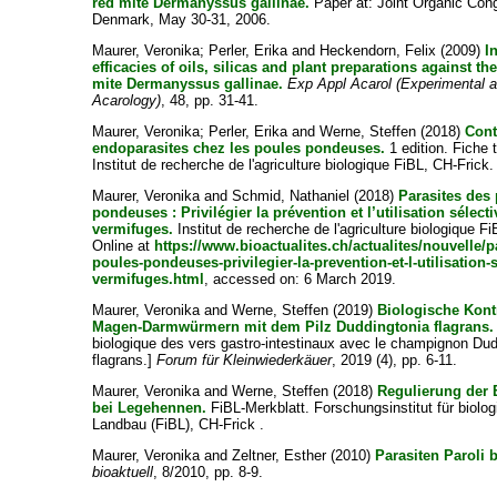
red mite Dermanyssus gallinae.
Paper at: Joint Organic Con
Denmark, May 30-31, 2006.
Maurer, Veronika
;
Perler, Erika
and
Heckendorn, Felix
(2009)
I
efficacies of oils, silicas and plant preparations against th
mite Dermanyssus gallinae.
Exp Appl Acarol (Experimental 
Acarology)
, 48, pp. 31-41.
Maurer, Veronika
;
Perler, Erika
and
Werne, Steffen
(2018)
Cont
endoparasites chez les poules pondeuses.
1 edition. Fiche 
Institut de recherche de l'agriculture biologique FiBL, CH-Frick.
Maurer, Veronika
and
Schmid, Nathaniel
(2018)
Parasites des
pondeuses : Privilégier la prévention et l’utilisation sélect
vermifuges.
Institut de recherche de l'agriculture biologique Fi
Online at
https://www.bioactualites.ch/actualites/nouvelle/p
poules-pondeuses-privilegier-la-prevention-et-l-utilisation-
vermifuges.html
, accessed on: 6 March 2019.
Maurer, Veronika
and
Werne, Steffen
(2019)
Biologische Kont
Magen-Darmwürmern mit dem Pilz Duddingtonia flagrans.
biologique des vers gastro-intestinaux avec le champignon Dud
flagrans.]
Forum für Kleinwiederkäuer
, 2019 (4), pp. 6-11.
Maurer, Veronika
and
Werne, Steffen
(2018)
Regulierung der 
bei Legehennen.
FiBL-Merkblatt. Forschungsinstitut für biolo
Landbau (FiBL), CH-Frick .
Maurer, Veronika
and
Zeltner, Esther
(2010)
Parasiten Paroli b
bioaktuell
, 8/2010, pp. 8-9.