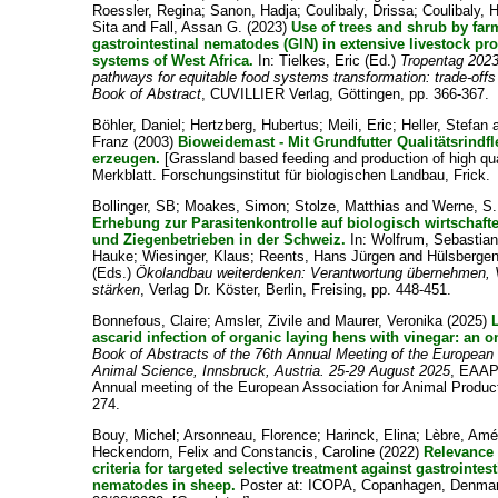
Roessler, Regina
;
Sanon, Hadja
;
Coulibaly, Drissa
;
Coulibaly, 
Sita
and
Fall, Assan G.
(2023)
Use of trees and shrub by far
gastrointestinal nematodes (GIN) in extensive livestock pr
systems of West Africa.
In:
Tielkes, Eric
(Ed.)
Tropentag 202
pathways for equitable food systems transformation: trade-offs
Book of Abstract
, CUVILLIER Verlag, Göttingen, pp. 366-367.
Böhler, Daniel
;
Hertzberg, Hubertus
;
Meili, Eric
;
Heller, Stefan
Franz
(2003)
Bioweidemast - Mit Grundfutter Qualitätsrindfl
erzeugen.
[Grassland based feeding and production of high qua
Merkblatt. Forschungsinstitut für biologischen Landbau, Frick.
Bollinger, SB
;
Moakes, Simon
;
Stolze, Matthias
and
Werne, S.
Erhebung zur Parasitenkontrolle auf biologisch wirtschaft
und Ziegenbetrieben in der Schweiz.
In:
Wolfrum, Sebastia
Hauke
;
Wiesinger, Klaus
;
Reents, Hans Jürgen
and
Hülsbergen
(Eds.)
Ökolandbau weiterdenken: Verantwortung übernehmen, 
stärken
, Verlag Dr. Köster, Berlin, Freising, pp. 448-451.
Bonnefous, Claire
;
Amsler, Zivile
and
Maurer, Veronika
(2025)
ascarid infection of organic laying hens with vinegar: an on
Book of Abstracts of the 76th Annual Meeting of the European 
Animal Science, Innsbruck, Austria. 25-29 August 2025
, EAAP,
Annual meeting of the European Association for Animal Product
274.
Bouy, Michel
;
Arsonneau, Florence
;
Harinck, Elina
;
Lèbre, Amé
Heckendorn, Felix
and
Constancis, Caroline
(2022)
Relevance 
criteria for targeted selective treatment against gastrointest
nematodes in sheep.
Poster at: ICOPA, Copanhagen, Denmar