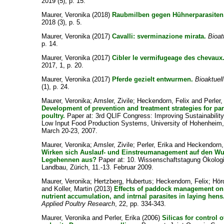
2019 (5), p. 15.
Maurer, Veronika
(2018)
Raubmilben gegen Hühnerparasiten
2018 (3), p. 5.
Maurer, Veronika
(2017)
Cavalli: sverminazione mirata.
Bioat
p. 14.
Maurer, Veronika
(2017)
Cibler le vermifugeage des chevaux
2017, 1, p. 20.
Maurer, Veronika
(2017)
Pferde gezielt entwurmen.
Bioaktuell
(1), p. 24.
Maurer, Veronika
;
Amsler, Zivile
;
Heckendorn, Felix
and
Perler,
Development of prevention and treatment strategies for par
poultry.
Paper at: 3rd QLIF Congress: Improving Sustainability
Low Input Food Production Systems, University of Hohenheim
March 20-23, 2007.
Maurer, Veronika
;
Amsler, Zivile
;
Perler, Erika
and
Heckendorn,
Wirken sich Auslauf- und Einstreumanagement auf den Wu
Legehennen aus?
Paper at: 10. Wissenschaftstagung Ökolog
Landbau, Zürich, 11.-13. Februar 2009.
Maurer, Veronika
;
Hertzberg, Hubertus
;
Heckendorn, Felix
;
Hör
and
Koller, Martin
(2013)
Effects of paddock management on 
nutrient accumulation, and intrnal parasites in laying hens
Applied Poultry Research
, 22, pp. 334-343.
Maurer, Veronika
and
Perler, Erika
(2006)
Silicas for control o