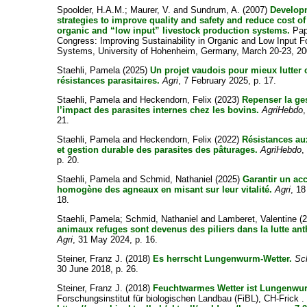
Spoolder, H.A.M.
;
Maurer, V.
and
Sundrum, A.
(2007)
Develop
strategies to improve quality and safety and reduce cost of
organic and “low input” livestock production systems.
Pap
Congress: Improving Sustainability in Organic and Low Input 
Systems, University of Hohenheim, Germany, March 20-23, 20
Staehli, Pamela
(2025)
Un projet vaudois pour mieux lutter 
résistances parasitaires.
Agri
, 7 February 2025, p. 17.
Staehli, Pamela
and
Heckendorn, Felix
(2023)
Repenser la ges
l’impact des parasites internes chez les bovins.
AgriHebdo
,
21.
Staehli, Pamela
and
Heckendorn, Felix
(2022)
Résistances au
et gestion durable des parasites des pâturages.
AgriHebdo
,
p. 20.
Staehli, Pamela
and
Schmid, Nathaniel
(2025)
Garantir un ac
homogène des agneaux en misant sur leur vitalité.
Agri
, 18
18.
Staehli, Pamela
;
Schmid, Nathaniel
and
Lamberet, Valentine
(
animaux refuges sont devenus des piliers dans la lutte an
Agri
, 31 May 2024, p. 16.
Steiner, Franz J.
(2018)
Es herrscht Lungenwurm-Wetter.
Sc
30 June 2018, p. 26.
Steiner, Franz J.
(2018)
Feuchtwarmes Wetter ist Lungenwur
Forschungsinstitut für biologischen Landbau (FiBL), CH-Frick .