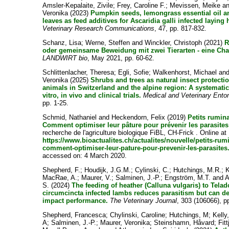
Amsler-Kepalaite, Zivile
;
Frey, Caroline F.
;
Mevissen, Meike
a
Veronika
(2023)
Pumpkin seeds, lemongrass essential oil an
leaves as feed additives for Ascaridia galli infected laying 
Veterinary Research Communications
, 47, pp. 817-832.
Schanz, Lisa
;
Werne, Steffen
and
Winckler, Christoph
(2021)
R
oder gemeinsame Beweidung mit zwei Tierarten - eine Ch
LANDWIRT bio
, May 2021, pp. 60-62.
Schlittenlacher, Theresa
;
Egli, Sofie
;
Walkenhorst, Michael
an
Veronika
(2025)
Shrubs and trees as natural insect protecti
animals in Switzerland and the alpine region: A systematic
vitro, in vivo and clinical trials.
Medical and Veterinary Ent
pp. 1-25.
Schmid, Nathaniel
and
Heckendorn, Felix
(2019)
Petits rumina
Comment optimiser leur pâture pour prévenir les parasites
recherche de l'agriculture biologique FiBL, CH-Frick . Online at
https://www.bioactualites.ch/actualites/nouvelle/petits-rum
comment-optimiser-leur-pature-pour-prevenir-les-parasites
accessed on: 4 March 2020.
Shepherd, F.
;
Houdijk, J.G.M.
;
Cylinski, C.
;
Hutchings, M.R.
;
K
MacRae, A.
;
Maurer, V.
;
Salminen, J.-P.
;
Engström, M.T.
and
A
S.
(2024)
The feeding of heather (Calluna vulgaris) to Tela
circumcincta infected lambs reduces parasitism but can de
impact performance.
The Veterinary Journal
, 303 (106066), pp
Shepherd, Francesca
;
Chylinski, Caroline
;
Hutchings, M
;
Kelly
A
;
Salminen, J.-P.
;
Maurer, Veronika
;
Steinshamn, Håvard
;
Fit