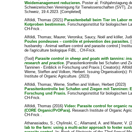
Weidemanagement reduzieren.
Poster at: Frühjahrstagung d
Schweizerischen Vereinigung für Tierwissenschaften (SVT), Zol
Schweiz, 19.4.2023. [Completed]
Alföldi, Thomas
(2021)
Parasitenbefall beim Tier im Labor m
Kotproben bestimmen.
Forschungsinstitut für biologischen L
CH-Frick .
Alföldi, Thomas
;
Maurer, Veronika
;
Saucy, Noël
and
köller, Judi
Poules pondeuses – contrôle et prévention des parasites.
[
husbandry - Animal welfare control and parasite control.] Instit
de l'agriculture biologique FiBL , CH-Frick.
{Tool}
Parasite control in sheep and goats with tannins: ins
research and practice.
[Parasitenkontrolle bei Schafen und Zi
Tanninen - Einblick in Forschung und Praxis.]
Creator(s):
Alföl
Werne, Steffen
and
Volken, Herbert
. Issuing Organisation(s): 
Institute of Organic Agriculture. (2023)
Alföldi, Thomas
;
Werne, Steffen
and
Volken, Herbert
(2023)
Parasitenkontrolle bei Schafen und Ziegen mit Tanninen: E
Forschung und Praxis.
Forschungsinstitut für biologischen L
CH-Frick.
Alföldi, Thomas
(2016)
Video: Parasite control for organic 
(CORE Organic/PrOPara).
Research Institute of Organic Agric
CH-Frick .
Athanasiadou, S.
;
Chylinski, C.
;
Allamand, A.
and
Maurer, V.
(
lab to the farm: using a multi-actor approach to foster sust
parasite control.
In:
Book of Abstracts of the 72nd Annual Mee