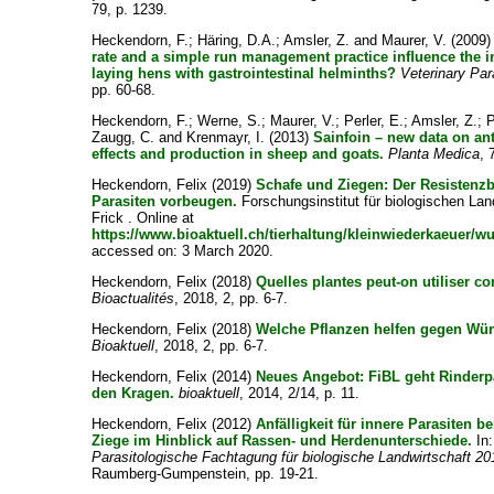
79, p. 1239.
Heckendorn, F.
;
Häring, D.A.
;
Amsler, Z.
and
Maurer, V.
(2009
rate and a simple run management practice inﬂuence the in
laying hens with gastrointestinal helminths?
Veterinary Par
pp. 60-68.
Heckendorn, F.
;
Werne, S.
;
Maurer, V.
;
Perler, E.
;
Amsler, Z.
;
P
Zaugg, C.
and
Krenmayr, I.
(2013)
Sainfoin – new data on an
effects and production in sheep and goats.
Planta Medica
, 
Heckendorn, Felix
(2019)
Schafe und Ziegen: Der Resistenzb
Parasiten vorbeugen.
Forschungsinstitut für biologischen La
Frick . Online at
https://www.bioaktuell.ch/tierhaltung/kleinwiederkaeuer/w
accessed on: 3 March 2020.
Heckendorn, Felix
(2018)
Quelles plantes peut-on utiliser co
Bioactualités
, 2018, 2, pp. 6-7.
Heckendorn, Felix
(2018)
Welche Pflanzen helfen gegen Wü
Bioaktuell
, 2018, 2, pp. 6-7.
Heckendorn, Felix
(2014)
Neues Angebot: FiBL geht Rinderp
den Kragen.
bioaktuell
, 2014, 2/14, p. 11.
Heckendorn, Felix
(2012)
Anfälligkeit für innere Parasiten b
Ziege im Hinblick auf Rassen- und Herdenunterschiede.
In:
Parasitologische Fachtagung für biologische Landwirtschaft 20
Raumberg-Gumpenstein, pp. 19-21.