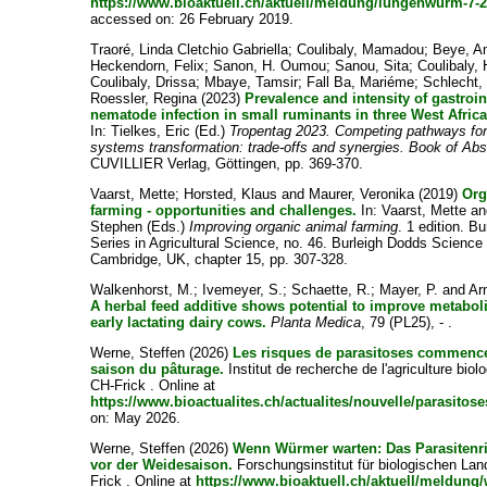
https://www.bioaktuell.ch/aktuell/meldung/lungenwurm-7-
accessed on: 26 February 2019.
Traoré, Linda Cletchio Gabriella
;
Coulibaly, Mamadou
;
Beye, A
Heckendorn, Felix
;
Sanon, H. Oumou
;
Sanou, Sita
;
Coulibaly,
Coulibaly, Drissa
;
Mbaye, Tamsir
;
Fall Ba, Mariéme
;
Schlecht,
Roessler, Regina
(2023)
Prevalence and intensity of gastroin
nematode infection in small ruminants in three West Africa
In:
Tielkes, Eric
(Ed.)
Tropentag 2023. Competing pathways for
systems transformation: trade-offs and synergies. Book of Abs
CUVILLIER Verlag, Göttingen, pp. 369-370.
Vaarst, Mette
;
Horsted, Klaus
and
Maurer, Veronika
(2019)
Org
farming - opportunities and challenges.
In:
Vaarst, Mette
a
Stephen
(Eds.)
Improving organic animal farming
. 1 edition. B
Series in Agricultural Science, no. 46. Burleigh Dodds Science
Cambridge, UK, chapter 15, pp. 307-328.
Walkenhorst, M.
;
Ivemeyer, S.
;
Schaette, R.
;
Mayer, P.
and
Ar
A herbal feed additive shows potential to improve metaboli
early lactating dairy cows.
Planta Medica
, 79 (PL25), - .
Werne, Steffen
(2026)
Les risques de parasitoses commence
saison du pâturage.
Institut de recherche de l'agriculture biol
CH-Frick . Online at
https://www.bioactualites.ch/actualites/nouvelle/parasitose
on: May 2026.
Werne, Steffen
(2026)
Wenn Würmer warten: Das Parasitenri
vor der Weidesaison.
Forschungsinstitut für biologischen La
Frick . Online at
https://www.bioaktuell.ch/aktuell/meldung