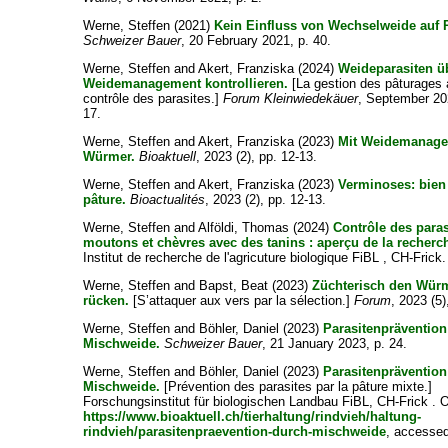
Werne, Steffen
(2021)
Kein Einfluss von Wechselweide auf 
Schweizer Bauer
, 20 February 2021, p. 40.
Werne, Steffen
and
Akert, Franziska
(2024)
Weideparasiten ü
Weidemanagement kontrollieren.
[La gestion des pâturages 
contrôle des parasites.]
Forum Kleinwiedekäuer
, September 202
17.
Werne, Steffen
and
Akert, Franziska
(2023)
Mit Weidemanag
Würmer.
Bioaktuell
, 2023 (2), pp. 12-13.
Werne, Steffen
and
Akert, Franziska
(2023)
Verminoses: bien 
pâture.
Bioactualités
, 2023 (2), pp. 12-13.
Werne, Steffen
and
Alföldi, Thomas
(2024)
Contrôle des para
moutons et chèvres avec des tanins : aperçu de la recherch
Institut de recherche de l'agricuture biologique FiBL , CH-Frick.
Werne, Steffen
and
Bapst, Beat
(2023)
Züchterisch den Wür
rücken.
[S’attaquer aux vers par la sélection.]
Forum
, 2023 (5)
Werne, Steffen
and
Böhler, Daniel
(2023)
Parasitenpräventio
Mischweide.
Schweizer Bauer
, 21 January 2023, p. 24.
Werne, Steffen
and
Böhler, Daniel
(2023)
Parasitenpräventio
Mischweide.
[Prévention des parasites par la pâture mixte.]
Forschungsinstitut für biologischen Landbau FiBL, CH-Frick . O
https://www.bioaktuell.ch/tierhaltung/rindvieh/haltung-
rindvieh/parasitenpraevention-durch-mischweide
, accessed