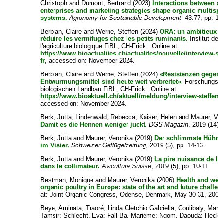
Christoph
and
Dumont, Bertrand
(2023)
Interactions between
enterprises and marketing strategies shape organic multis
systems.
Agronomy for Sustainable Development
, 43:77, pp. 
Berbian, Claire
and
Werne, Steffen
(2024)
ORA: un ambitieux 
réduire les vermifuges chez les petits ruminants.
Institut d
l'agriculture biologique FiBL, CH-Frick . Online at
https://www.bioactualites.ch/actualites/nouvelle/interview-
fr
, accessed on: November 2024.
Berbian, Claire
and
Werne, Steffen
(2024)
«Resistenzen gege
Entwurmungsmittel sind heute weit verbreitet».
Forschungsin
biologischen Landbau FiBL, CH-Frick . Online at
https://www.bioaktuell.ch/aktuell/meldung/interview-steffe
accessed on: November 2024.
Berk, Jutta
;
Lindenwald, Rebecca
;
Kaiser, Helen
and
Maurer, V
Damit es die Hennen weniger juckt.
DGS Magazin
, 2019 (14
Berk, Jutta
and
Maurer, Veronika
(2019)
Der schlimmste Hühn
im Visier.
Schweizer Geflügelzeitung
, 2019 (5), pp. 14-16.
Berk, Jutta
and
Maurer, Veronika
(2019)
La pire nuisance de l
dans le collimateur.
Aviculture Suisse
, 2019 (5), pp. 10-11.
Bestman, Monique
and
Maurer, Veronika
(2006)
Health and we
organic poultry in Europe: state of the art and future chall
at: Joint Organic Congress, Odense, Denmark, May 30-31, 20
Beye, Aminata
;
Traoré, Linda Cletchio Gabriella
;
Coulibaly, M
Tamsir
;
Schlecht, Eva
;
Fall Ba, Mariéme
;
Ngom, Daouda
;
Heck