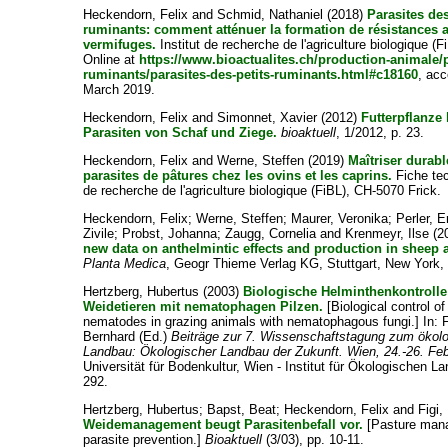
Heckendorn, Felix
and
Schmid, Nathaniel
(2018)
Parasites des
ruminants: comment atténuer la formation de résistances 
vermifuges.
Institut de recherche de l'agriculture biologique (F
Online at
https://www.bioactualites.ch/production-animale/p
ruminants/parasites-des-petits-ruminants.html#c18160
, ac
March 2019.
Heckendorn, Felix
and
Simonnet, Xavier
(2012)
Futterpflanze 
Parasiten von Schaf und Ziege.
bioaktuell
, 1/2012, p. 23.
Heckendorn, Felix
and
Werne, Steffen
(2019)
Maîtriser durab
parasites de pâtures chez les ovins et les caprins.
Fiche tec
de recherche de l'agriculture biologique (FiBL), CH-5070 Frick.
Heckendorn, Felix
;
Werne, Steffen
;
Maurer, Veronika
;
Perler, E
Zivile
;
Probst, Johanna
;
Zaugg, Cornelia
and
Krenmeyr, Ilse
(2
new data on anthelmintic effects and production in sheep 
Planta Medica
, Geogr Thieme Verlag KG, Stuttgart, New York, 
Hertzberg, Hubertus
(2003)
Biologische Helminthenkontrolle
Weidetieren mit nematophagen Pilzen.
[Biological control of
nematodes in grazing animals with nematophagous fungi.] In:
Bernhard
(Ed.)
Beiträge zur 7. Wissenschaftstagung zum ökol
Landbau: Ökologischer Landbau der Zukunft. Wien, 24.-26. Fe
Universität für Bodenkultur, Wien - Institut für Ökologischen L
292.
Hertzberg, Hubertus
;
Bapst, Beat
;
Heckendorn, Felix
and
Figi,
Weidemanagement beugt Parasitenbefall vor.
[Pasture man
parasite prevention.]
Bioaktuell
(3/03), pp. 10-11.