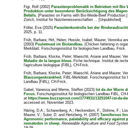
Figi, Rolf
(2002)
Parasitenproblematik in Betrieben mit Bio
Produktion unter besonderer Berücksichtigung des Mage
Befalls.
[Parasites on Farms with Bio-Weide-Beef Production.
Zürich, Institut für Nutztierwissenschaften . . [Unpublished]
Föller, Eva
(2025)
Parasitenkontrolle bei der Rinderaufzucht
2025, p. 11.
Früh, Barbara
;
Hirt, Helen
;
Hossle, Isabel
;
Maurer, Veronika
an
(2003)
Pouletmast im Biolandbau.
[Chicken fattening in organ
Merkblatt. Forschungsinstitut für biologischen Landbau, Frick.
Früh, Barbara
;
Klocke, Peter
;
Maeschli, Ariane
and
Maurer, Ve
Maladie de la langue bleue.
Fiche technique. Institut de rech
l'agriculture biologique (FiBL), CH-Frick.
Früh, Barbara
;
Klocke, Peter
;
Maeschli, Ariane
and
Maurer, Ve
Blauzungenkrankheit.
FiBL-Merkblatt. Forschungsinstitut für 
Landbau (FiBL), CH-Frick.
Gabel, Vanessa
and
Werne, Steffen
(2023)
Ist da der Wurm d
Focus.
Forschungsinstitut für biologischen Landbau FiBL, CH-F
at
https://www.buzzsprout.com/1774931/13251047-ist-da-de
accessed on: November 2023.
Häring, D.A.
;
Scharenberg, A.
;
Heckendorn, F.
;
Dohme, F.
;
Lüs
Maurer, V.
;
Suter, D.
and
Hertzberg, H.
(2007)
Tanniferous for
Agronomic performance, palatability and efficacy against p
nematodes in sheep.
Renewable Agriculture and Food Syste
19-29.