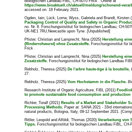
biologischen Landbau FiBL, CH-5070 Frick . Online at
https://www.bioaktuell.ch/aktuell/meldung/schonend-verar
accessed on: 18 February 2021.
Ogden, Iain
;
Lück, Lorna
;
Wyss, Gabriela
and
Brandt, Kirsten
(
Packaging Control of Quality and Safety in Organic Produc
no. Nr. 8. Forschungsinstitut für biologischen Landbau, CH-507
UK-NE1 7RU,Newcastle upon Tyne. [Unpublished]
Pfister, Christian
and
Lamprecht, Nina
(2025)
Herstellung ein
(Rinderrohwurst) ohne Zusatzstoffe.
Forschungsinstitut für 
Frick .
Pfister, Christian
and
Lamprecht, Nina
(2025)
Herstellung eine
Zusatzstoffe.
Forschungsinstitut für biologischen Landbau FiB
Rebholz, Theresa
(2025)
De l'arbre haute-tige à la bouteille.
27.
Rebholz, Theresa
(2025)
Vom Hochstamm in die Flasche.
Bi
Research Institute of Organic Agriculture, FiBL
(2011)
Foodlin
to promote sustainable food consumption and production -
Richter, Toralf
(2021)
Results of a Market and Stakeholder S
Processing Methods.
Paper at: SANA 2021 - 33rd international
natural products, Bologna, Italy, 09-12 September 2021. [Comp
Rittler, Leopold
and
Alföldi, Thomas
(2020)
Verarbeitung von 
Tipps.
Forschungsinstitut für biologischen Landbau FiBL, CH-F