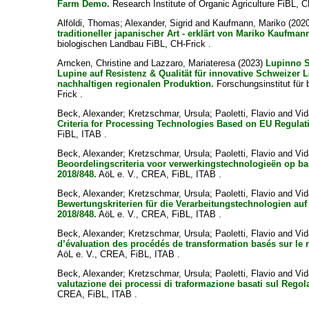
Farm Demo.
Research Institute of Organic Agriculture FiBL, C
Alföldi, Thomas
;
Alexander, Sigrid
and
Kaufmann, Mariko
(202
traditioneller japanischer Art - erklärt von Mariko Kaufman
biologischen Landbau FiBL, CH-Frick .
Arncken, Christine
and
Lazzaro, Mariateresa
(2023)
Lupinno S
Lupine auf Resistenz & Qualität für innovative Schweizer 
nachhaltigen regionalen Produktion.
Forschungsinstitut für
Frick .
Beck, Alexander
;
Kretzschmar, Ursula
;
Paoletti, Flavio
and
Vid
Criteria for Processing Technologies Based on EU Regulat
FiBL, ITAB .
Beck, Alexander
;
Kretzschmar, Ursula
;
Paoletti, Flavio
and
Vid
Beoordelingscriteria voor verwerkingstechnologieën op b
2018/848.
AöL e. V., CREA, FiBL, ITAB .
Beck, Alexander
;
Kretzschmar, Ursula
;
Paoletti, Flavio
and
Vid
Bewertungskriterien für die Verarbeitungstechnologien au
2018/848.
AöL e. V., CREA, FiBL, ITAB .
Beck, Alexander
;
Kretzschmar, Ursula
;
Paoletti, Flavio
and
Vid
d’évaluation des procédés de transformation basés sur le 
AöL e. V., CREA, FiBL, ITAB .
Beck, Alexander
;
Kretzschmar, Ursula
;
Paoletti, Flavio
and
Vid
valutazione dei processi di traformazione basati sul Rego
CREA, FiBL, ITAB .