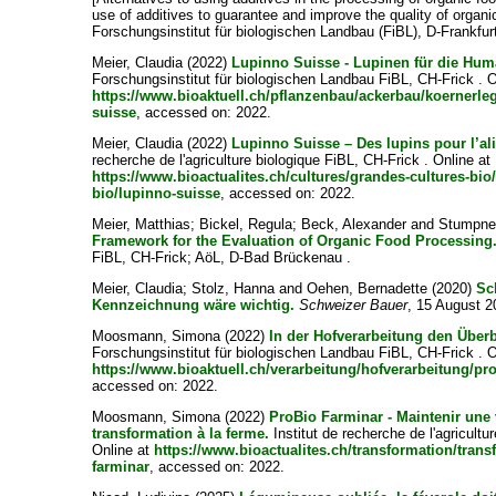
use of additives to guarantee and improve the quality of organi
Forschungsinstitut für biologischen Landbau (FiBL), D-Frankfur
Meier, Claudia
(2022)
Lupinno Suisse - Lupinen für die Hu
Forschungsinstitut für biologischen Landbau FiBL, CH-Frick . O
https://www.bioaktuell.ch/pflanzenbau/ackerbau/koernerl
suisse
, accessed on: 2022.
Meier, Claudia
(2022)
Lupinno Suisse – Des lupins pour l’a
recherche de l'agriculture biologique FiBL, CH-Frick . Online at
https://www.bioactualites.ch/cultures/grandes-cultures-bio
bio/lupinno-suisse
, accessed on: 2022.
Meier, Matthias
;
Bickel, Regula
;
Beck, Alexander
and
Stumpne
Framework for the Evaluation of Organic Food Processing
FiBL, CH-Frick; AöL, D-Bad Brückenau .
Meier, Claudia
;
Stolz, Hanna
and
Oehen, Bernadette
(2020)
Sc
Kennzeichnung wäre wichtig.
Schweizer Bauer
, 15 August 2
Moosmann, Simona
(2022)
In der Hofverarbeitung den Überb
Forschungsinstitut für biologischen Landbau FiBL, CH-Frick . O
https://www.bioaktuell.ch/verarbeitung/hofverarbeitung/pr
accessed on: 2022.
Moosmann, Simona
(2022)
ProBio Farminar - Maintenir une
transformation à la ferme.
Institut de recherche de l'agricultu
Online at
https://www.bioactualites.ch/transformation/trans
farminar
, accessed on: 2022.