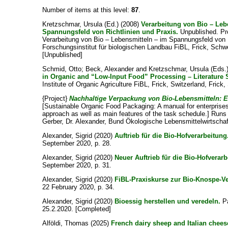
Number of items at this level:
87
.
Kretzschmar, Ursula
(Ed.) (2008)
Verarbeitung von Bio – Leb
Spannungsfeld von Richtlinien und Praxis.
Unpublished. Pr
Verarbeitung von Bio – Lebensmitteln – im Spannungsfeld von R
Forschungsinstitut für biologischen Landbau FiBL, Frick, Schw
[Unpublished]
Schmid, Otto
;
Beck, Alexander
and
Kretzschmar, Ursula
(Eds.
in Organic and “Low-Input Food” Processing – Literature 
Institute of Organic Agriculture FiBL, Frick, Switzerland, Frick,
{Project}
Nachhaltige Verpackung von Bio-Lebensmitteln: E
[Sustainable Organic Food Packaging: A manual for enterprises
approach as well as main features of the task schedule.] Runs 
Gerber, Dr. Alexander
, Bund Ökologische Lebensmittelwirtschaf
Alexander, Sigrid
(2020)
Auftrieb für die Bio-Hofverarbeitung
September 2020, p. 28.
Alexander, Sigrid
(2020)
Neuer Auftrieb für die Bio-Hofverarb
September 2020, p. 31.
Alexander, Sigrid
(2020)
FiBL-Praxiskurse zur Bio-Knospe-Ve
22 February 2020, p. 34.
Alexander, Sigrid
(2020)
Bioessig herstellen und veredeln.
Pa
25.2.2020. [Completed]
Alföldi, Thomas
(2025)
French dairy sheep and Italian chees