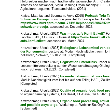
[Tofu selber machen nach traditioneller japanischer Art.]
Creato
Thomas
and
Alexander, Sigrid
. Issuing Organisation(s): FiBL -
Agriculture. Legumes Translated video. (2021)
Klaiss, Matthias
and
Beermann, Anke
(2025)
Podcast: Tofu T
Schweizer Biosoja.
Forschungsinstitut für biologischen Landb
https://www.buzzsprout.com/1774931/episodes/18087842-tof
schweizer-biosoja
, accessed on: December 2025.
Kretzschmar, Ursula
(2024)
Was muss aufs Konfi-Etikett?
For
Landbau FiBL, CH-Frick . Online at
https://www.bioaktuell.c
aufs-konfi-etikett
, accessed on: March 2024.
Kretzschmar, Ursula
(2023)
Biologische Lebensmittel von d
der Konsumentin.
Lecture at: Modul: Nachhaltigkeit vom Hof b
Zollikofen, Schweiz, 16.10.2023. [Completed]
Kretzschmar, Ursula
(2023)
Degustation Haferdrinks.
Paper at
Lebensmittelverarbeitung auf der Wissenschaftstagung Ökolog
Frick, Schweiz, 7.3.2023. [Completed]
Kretzschmar, Ursula
(2023)
Gesunde Lebensmittel: was heiss
Modul: Nachhaltigkeit vom Hof bis auf den Teller, HAFL, Zollik
[Completed]
Kretzschmar, Ursula
(2023)
Quality of organic food, food pr
to organic farming systems, Uni Basel, CH-Basel, 14.4..2023.
Kretzschmar, Ursula
(2021)
Organic food processing, actual
and possible ways to go.
Workshop at: Webinar SusOrgPlus, o
[Submitted]