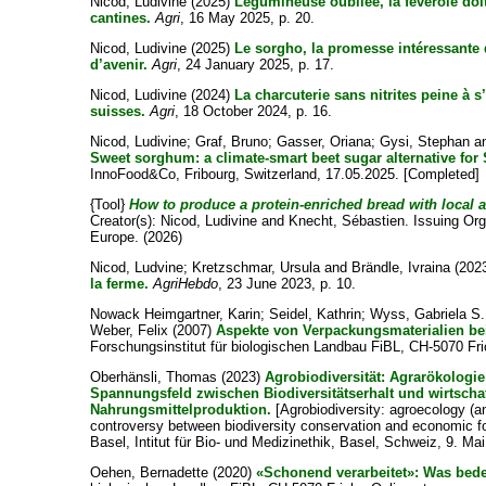
Nicod, Ludivine
(2025)
Légumineuse oubliée, la féverole doi
cantines.
Agri
, 16 May 2025, p. 20.
Nicod, Ludivine
(2025)
Le sorgho, la promesse intéressante 
d’avenir.
Agri
, 24 January 2025, p. 17.
Nicod, Ludivine
(2024)
La charcuterie sans nitrites peine à 
suisses.
Agri
, 18 October 2024, p. 16.
Nicod, Ludivine
;
Graf, Bruno
;
Gasser, Oriana
;
Gysi, Stephan
a
Sweet sorghum: a climate-smart beet sugar alternative for 
InnoFood&Co, Fribourg, Switzerland, 17.05.2025. [Completed]
{Tool}
How to produce a protein-enriched bread with local 
Creator(s):
Nicod, Ludivine
and
Knecht, Sébastien
. Issuing Or
Europe. (2026)
Nicod, Ludvine
;
Kretzschmar, Ursula
and
Brändle, Ivraina
(202
la ferme.
AgriHebdo
, 23 June 2023, p. 10.
Nowack Heimgartner, Karin
;
Seidel, Kathrin
;
Wyss, Gabriela S.
Weber, Felix
(2007)
Aspekte von Verpackungsmaterialien be
Forschungsinstitut für biologischen Landbau FiBL, CH-5070 Fri
Oberhänsli, Thomas
(2023)
Agrobiodiversität: Agrarökologi
Spannungsfeld zwischen Biodiversitätserhalt und wirtschaf
Nahrungsmittelproduktion.
[Agrobiodiversity: agroecology (a
controversy between biodiversity conservation and economic fo
Basel, Intitut für Bio- und Medizinethik, Basel, Schweiz, 9. Ma
Oehen, Bernadette
(2020)
«Schonend verarbeitet»: Was bede