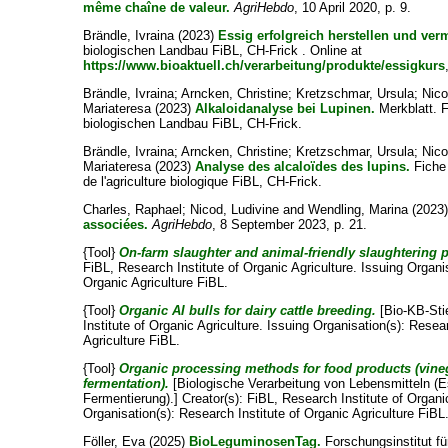
même chaîne de valeur.
AgriHebdo
, 10 April 2020, p. 9.
Brändle, Ivraina
(2023)
Essig erfolgreich herstellen und ver
biologischen Landbau FiBL, CH-Frick . Online at
https://www.bioaktuell.ch/verarbeitung/produkte/essigkurs
Brändle, Ivraina
;
Arncken, Christine
;
Kretzschmar, Ursula
;
Nico
Mariateresa
(2023)
Alkaloidanalyse bei Lupinen.
Merkblatt. F
biologischen Landbau FiBL, CH-Frick.
Brändle, Ivraina
;
Arncken, Christine
;
Kretzschmar, Ursula
;
Nico
Mariateresa
(2023)
Analyse des alcaloïdes des lupins.
Fiche 
de l'agriculture biologique FiBL, CH-Frick.
Charles, Raphael
;
Nicod, Ludivine
and
Wendling, Marina
(2023
associées.
AgriHebdo
, 8 September 2023, p. 21.
{Tool}
On-farm slaughter and animal-friendly slaughtering p
FiBL, Research Institute of Organic Agriculture
. Issuing Organi
Organic Agriculture FiBL.
{Tool}
Organic AI bulls for dairy cattle breeding.
[Bio-KB-Sti
Institute of Organic Agriculture
. Issuing Organisation(s): Resea
Agriculture FiBL.
{Tool}
Organic processing methods for food products (vineg
fermentation).
[Biologische Verarbeitung von Lebensmitteln (E
Fermentierung).]
Creator(s):
FiBL, Research Institute of Organi
Organisation(s): Research Institute of Organic Agriculture FiBL
Föller, Eva
(2025)
BioLeguminosenTag.
Forschungsinstitut fü