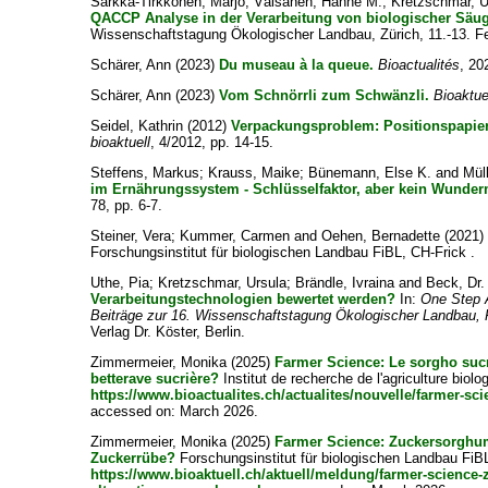
Särkkä-Tirkkonen, Marjo
;
Väisänen, Hanne M.
;
Kretzschmar, U
QACCP Analyse in der Verarbeitung von biologischer Säu
Wissenschaftstagung Ökologischer Landbau, Zürich, 11.-13. F
Schärer, Ann
(2023)
Du museau à la queue.
Bioactualités
, 20
Schärer, Ann
(2023)
Vom Schnörrli zum Schwänzli.
Bioaktue
Seidel, Kathrin
(2012)
Verpackungsproblem: Positionspapier 
bioaktuell
, 4/2012, pp. 14-15.
Steffens, Markus
;
Krauss, Maike
;
Bünemann, Else K.
and
Müll
im Ernährungssystem - Schlüsselfaktor, aber kein Wunderm
78, pp. 6-7.
Steiner, Vera
;
Kummer, Carmen
and
Oehen, Bernadette
(2021
Forschungsinstitut für biologischen Landbau FiBL, CH-Frick .
Uthe, Pia
;
Kretzschmar, Ursula
;
Brändle, Ivraina
and
Beck, Dr.
Verarbeitungstechnologien bewertet werden?
In:
One Step A
Beiträge zur 16. Wissenschaftstagung Ökologischer Landbau, F
Verlag Dr. Köster, Berlin.
Zimmermeier, Monika
(2025)
Farmer Science: Le sorgho sucri
betterave sucrière?
Institut de recherche de l'agriculture biol
https://www.bioactualites.ch/actualites/nouvelle/farmer-sci
accessed on: March 2026.
Zimmermeier, Monika
(2025)
Farmer Science: Zucker­sorghum
Zuckerrübe?
Forschungsinstitut für biologischen Landbau FiBL
https://www.bioaktuell.ch/aktuell/meldung/farmer-science