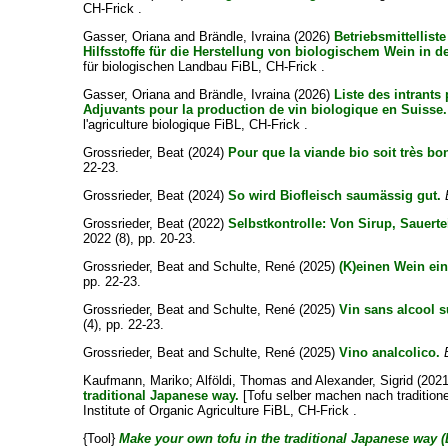
CH-Frick .
Gasser, Oriana
and
Brändle, Ivraina
(2026)
Betriebsmittellist
Hilfsstoffe für die Herstellung von biologischem Wein in d
für biologischen Landbau FiBL, CH-Frick .
Gasser, Oriana
and
Brändle, Ivraina
(2026)
Liste des intrants 
Adjuvants pour la production de vin biologique en Suisse.
l'agriculture biologique FiBL, CH-Frick .
Grossrieder, Beat
(2024)
Pour que la viande bio soit très bo
22-23.
Grossrieder, Beat
(2024)
So wird Biofleisch saumässig gut.
Grossrieder, Beat
(2022)
Selbstkontrolle: Von Sirup, Sauert
2022 (8), pp. 20-23.
Grossrieder, Beat
and
Schulte, René
(2025)
(K)einen Wein ei
pp. 22-23.
Grossrieder, Beat
and
Schulte, René
(2025)
Vin sans alcool su
(4), pp. 22-23.
Grossrieder, Beat
and
Schulte, René
(2025)
Vino analcolico.
Kaufmann, Mariko
;
Alföldi, Thomas
and
Alexander, Sigrid
(202
traditional Japanese way.
[Tofu selber machen nach traditione
Institute of Organic Agriculture FiBL, CH-Frick .
{Tool}
Make your own tofu in the traditional Japanese way 