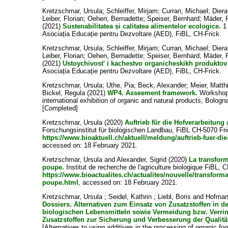
Kretzschmar, Ursula
;
Schleiffer, Mirjam
;
Curran, Michael
;
Diera
Leiber, Florian
;
Oehen, Bernadette
;
Speiser, Bernhard
;
Mäder, 
(2021)
Sustenabilitatea și calitatea alimentelor ecologice.
1 
Asociația Educație pentru Dezvoltare (AED), FiBL, CH-Frick.
Kretzschmar, Ursula
;
Schleiffer, Mirjam
;
Curran, Michael
;
Diera
Leiber, Florian
;
Oehen, Bernadette
;
Speiser, Bernhard
;
Mäder, 
(2021)
Ustoychivost' i kachestvo organicheskikh produktov 
Asociația Educație pentru Dezvoltare (AED), FiBL, CH-Frick.
Kretzschmar, Ursula
;
Uthe, Pia
;
Beck, Alexander
;
Meier, Matth
Bickel, Regula
(2021)
WP4. Asseement framework.
Workshop 
international exhibition of organic and natural products, Bolog
[Completed]
Kretzschmar, Ursula
(2020)
Auftrieb für die Hofverarbeitung 
Forschungsinstitut für biologischen Landbau, FiBL CH-5070 Fric
https://www.bioaktuell.ch/aktuell/meldung/auftrieb-fuer-di
accessed on: 18 February 2021.
Kretzschmar, Ursula
and
Alexander, Sigrid
(2020)
La transform
poupe.
Institut de recherche de l'agriculture biologique FiBL, 
https://www.bioactualites.ch/actualites/nouvelle/transforma
poupe.html
, accessed on: 18 February 2021.
Kretzschmar, Ursula
;
Seidel, Kathrin
;
Liebl, Boris
and
Hofman
Dossiers. Alternativen zum Einsatz von Zusatzstoffen in d
biologischen Lebensmitteln sowie Vermeidung bzw. Verri
Zusatzstoffen zur Sicherung und Verbesserung der Qualitä
[Alternatives to using additives in the processing of organic fo