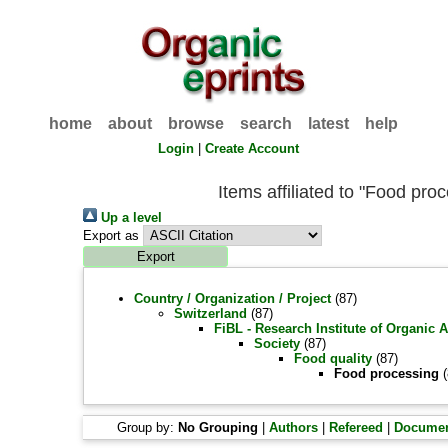
home
about
browse
search
latest
help
Login
|
Create Account
Items affiliated to "Food pro
Up a level
Export as
Country / Organization / Project
(87)
Switzerland
(87)
FiBL - Research Institute of Organic 
Society
(87)
Food quality
(87)
Food processing
(
Group by:
No Grouping
|
Authors
|
Refereed
|
Documen