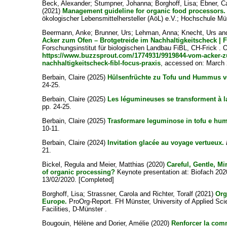
Beck, Alexander
;
Stumpner, Johanna
;
Borghoff, Lisa
;
Ebner, C
(2021)
Management guideline for organic food processors.
ökologischer Lebensmittelhersteller (AöL) e.V.; Hochschule Mün
Beermann, Anke
;
Brunner, Urs
;
Lehman, Anna
;
Knecht, Urs
an
Acker zum Ofen – Brotgetreide im Nachhaltigkeitscheck | 
Forschungsinstitut für biologischen Landbau FiBL, CH-Frick . O
https://www.buzzsprout.com/1774931/9919844-vom-acker-zu
nachhaltigkeitscheck-fibl-focus-praxis
, accessed on: March
Berbain, Claire
(2025)
Hülsenfrüchte zu Tofu und Hummus v
24-25.
Berbain, Claire
(2025)
Les légumineuses se transforment à l
pp. 24-25.
Berbain, Claire
(2025)
Trasformare leguminose in tofu e hu
10-11.
Berbain, Claire
(2024)
Invitation glacée au voyage vertueux.
21.
Bickel, Regula
and
Meier, Matthias
(2020)
Careful, Gentle, Mi
of organic processing?
Keynote presentation at: Biofach 20
13/02/2020. [Completed]
Borghoff, Lisa
;
Strassner, Carola
and
Richter, Toralf
(2021)
Org
Europe.
ProOrg-Report. FH Münster, University of Applied Scie
Facilities, D-Münster .
Bougouin, Hélène
and
Dorier, Amélie
(2020)
Renforcer la com