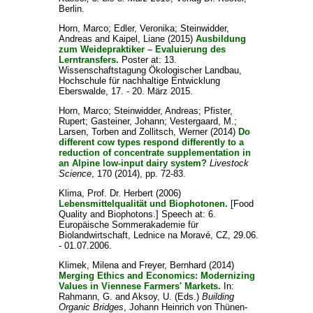
Berlin.
Horn, Marco
;
Edler, Veronika
;
Steinwidder,
Andreas
and
Kaipel, Liane
(2015)
Ausbildung
zum Weidepraktiker – Evaluierung des
Lerntransfers.
Poster at: 13.
Wissenschaftstagung Ökologischer Landbau,
Hochschule für nachhaltige Entwicklung
Eberswalde, 17. - 20. März 2015.
Horn, Marco
;
Steinwidder, Andreas
;
Pfister,
Rupert
;
Gasteiner, Johann
;
Vestergaard, M.
;
Larsen, Torben
and
Zollitsch, Werner
(2014)
Do
different cow types respond differently to a
reduction of concentrate supplementation in
an Alpine low-input dairy system?
Livestock
Science
, 170 (2014), pp. 72-83.
Klima, Prof. Dr. Herbert
(2006)
Lebensmittelqualität und Biophotonen.
[Food
Quality and Biophotons.] Speech at: 6.
Europäische Sommerakademie für
Biolandwirtschaft, Lednice na Moravé, CZ, 29.06.
- 01.07.2006.
Klimek, Milena
and
Freyer, Bernhard
(2014)
Merging Ethics and Economics: Modernizing
Values in Viennese Farmers' Markets.
In:
Rahmann, G.
and
Aksoy, U.
(Eds.)
Building
Organic Bridges
, Johann Heinrich von Thünen-