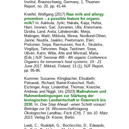
Institut, Braunschweig, Germany, 1, Thuenen
Report, no. 20, pp. 41-44.
Kneifel, Wolfgang
(2017)
Raw milk and allergy
prevention – a possible feature for organic
milk?
In:
Aakkula, Jyrki
;
Hakala, Kaija
;
Huhta,
Harri
;
Iivonen, Sari
;
Jurvanen, Ulla
;
Kreismane,
Dzidra
;
Land, Anita
;
Lähdesmäki, Merja
;
Malingen, Matti
;
Mikkola, Minna
;
Nordlund-Othen,
Janne
;
Nuutila, Jaakko
;
Peetsmann, Elen
;
Piskonen, Sirpa
;
Rasmussen, Ilse A.
;
Skulskis,
Virgilijus
;
Tahvonen, Raija
;
Taskinen, Sirpa
;
Ullvén, Karin
;
Wibe, Atle
and
Wivstad, Maria
(Eds.)
NJF Seminar 495 - 4th organic Conference:
Organics for tomorrow's food systems, 19 - 21
June 2017, Mikkeli, Finland
, 13 (1), NJF Report,
pp. 85-86.
Kummer, Susanne
;
Klingbacher, Elisabeth
;
Petrasek, Richard
;
Bartel-Kratochvil, Ruth
;
Eichinger, Anja
;
Lindenthal, Thomas
;
Kranzler,
Andreas
and
Niggli, Urs
(2023)
Maßnahmen und
Rahmenbedingungen zur Stärkung der
biologischen Landwirtschaft in Österreich bis
2030.
In:
One Step Ahead - einen Schritt voraus!
Beiträge zur 16. Wissenschaftstagung
Ökologischer Landbau, Frick (CH), 7. bis 10. März
2023
, Verlag Dr. Köster, Berlin.
Leeb, C.
;
Rudolph, G.
;
Bochicchio, D.
;
Edwards,