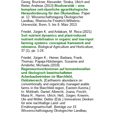
Georg
;
Bruckner, Alexander
;
Straka, Ulrich
and
Reiter, Andreas
(2013)
Biodiversität – eine
komplexe zeit-räumliche agrarökologische
Herausforderung für den Ökolandbau.
Paper
at: 12. Wissenschaftstagung Ökologischer
Landbau, Rheinische Friedrich-Wilhelms-
Universität, Bonn, 5. bis 8. März 2013.
Friedel, Jürgen K.
and
Ardakani, M. Reza
(2021)
Soil nutrient dynamics and plant-induced
nutrient mobilisation in organic and low-input
farming systems: conceptual framework and
relevance.
Biological Agriculture and Horticulture
,
37 (1), pp. 1-24.
Friedel, Jürgen K.
;
Heiner, Barbara
;
Frank,
Thomas
;
Papaja-Hülsbergen, Susanne
and
Arndorfer, Michaela
(2019)
Regenwurmvorkommen auf konventionellen
und ökologisch bewirtschafteten
Ackerbaubetrieben im Marchfeld,
Ostösterreich.
[Earthworm abundance on
conventionally and organically managed arable
farms in the Marchfeld region, Eastern Austria.]
In:
Mühlrath, Daniel
;
Albrecht, Joana
;
Finckh,
Maria R.
;
Hamm, Ulrich
;
Heß, Jürgen
;
Knierim,
Ute
and
Möller, Detlev
(Eds.)
Innovatives Denken
für eine nachhaltige Land- und
Ernährungswirtschaft. Beiträge zur 15.
Wissenschaftstagung Ökologischer Landbau,