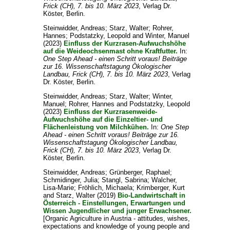
Frick (CH), 7. bis 10. März 2023
, Verlag Dr.
Köster, Berlin.
Steinwidder, Andreas
;
Starz, Walter
;
Rohrer,
Hannes
;
Podstatzky, Leopold
and
Winter, Manuel
(2023)
Einfluss der Kurzrasen-Aufwuchshöhe
auf die Weideochsenmast ohne Kraftfutter.
In:
One Step Ahead - einen Schritt voraus! Beiträge
zur 16. Wissenschaftstagung Ökologischer
Landbau, Frick (CH), 7. bis 10. März 2023
, Verlag
Dr. Köster, Berlin.
Steinwidder, Andreas
;
Starz, Walter
;
Winter,
Manuel
;
Rohrer, Hannes
and
Podstatzky, Leopold
(2023)
Einfluss der Kurzrasenweide-
Aufwuchshöhe auf die Einzeltier- und
Flächenleistung von Milchkühen.
In:
One Step
Ahead - einen Schritt voraus! Beiträge zur 16.
Wissenschaftstagung Ökologischer Landbau,
Frick (CH), 7. bis 10. März 2023
, Verlag Dr.
Köster, Berlin.
Steinwidder, Andreas
;
Grünberger, Raphael
;
Schmidinger, Julia
;
Stangl, Sabrina
;
Walcher,
Lisa-Marie
;
Fröhlich, Michaela
;
Krimberger, Kurt
and
Starz, Walter
(2019)
Bio-Landwirtschaft in
Österreich - Einstellungen, Erwartungen und
Wissen Jugendlicher und junger Erwachsener.
[Organic Agriculture in Austria - attitudes, wishes,
expectations and knowledge of young people and