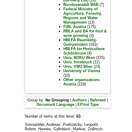
(formerly LBI)
(16)
Bundesanstalt BAB
(7)
Federal Ministry of
Agriculture, Forestry,
Regions and Water
Management
(13)
FiBL Austria
(175)
HBLA and BA for fruit &
wine growing
(3)
HBLFA Raumberg-
Gumpenstein
(161)
HBLFA for Horticulture
Schönbrunn
(4)
Univ. BOKU Wien
(375)
Univ. Innsbruck
(12)
Univ. VMU Wien
(23)
University of Vienna
(10)
Other organizations
Austria
(119)
Group by:
No Grouping
|
Authors
|
Refereed
|
Document Language
|
EPrint Type
Number of items at this level:
63
.
Steinwidder, Andreas
;
Podstatzky, Leopold
;
Rohrer, Hannes
;
Gallnböck, Markus
;
Zollitsch,