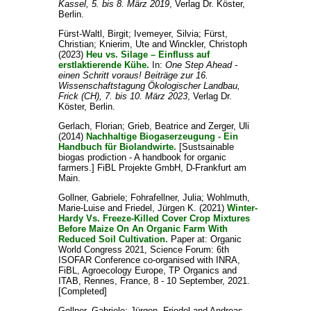
Kassel, 5. bis 8. März 2019
, Verlag Dr. Köster,
Berlin.
Fürst-Waltl, Birgit
;
Ivemeyer, Silvia
;
Fürst,
Christian
;
Knierim, Ute
and
Winckler, Christoph
(2023)
Heu vs. Silage – Einfluss auf
erstlaktierende Kühe.
In:
One Step Ahead -
einen Schritt voraus! Beiträge zur 16.
Wissenschaftstagung Ökologischer Landbau,
Frick (CH), 7. bis 10. März 2023
, Verlag Dr.
Köster, Berlin.
Gerlach, Florian
;
Grieb, Beatrice
and
Zerger, Uli
(2014)
Nachhaltige Biogaserzeugung - Ein
Handbuch für Biolandwirte.
[Sustsainable
biogas prodiction - A handbook for organic
farmers.] FiBL Projekte GmbH, D-Frankfurt am
Main.
Gollner, Gabriele
;
Fohrafellner, Julia
;
Wohlmuth,
Marie-Luise
and
Friedel, Jürgen K.
(2021)
Winter-
Hardy Vs. Freeze-Killed Cover Crop Mixtures
Before Maize On An Organic Farm With
Reduced Soil Cultivation.
Paper at: Organic
World Congress 2021, Science Forum: 6th
ISOFAR Conference co-organised with INRA,
FiBL, Agroecology Europe, TP Organics and
ITAB, Rennes, France, 8 - 10 September, 2021.
[Completed]
Gollner, Gabriele
;
Jürgen, Friedel
and
Andreas,