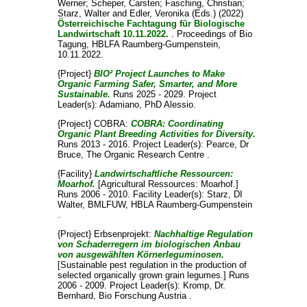
Werner
;
Scheper, Carsten
;
Fasching, Christian
;
Starz, Walter
and
Edler, Veronika
(Eds.) (2022)
Österreichische Fachtagung für Biologische
Landwirtschaft 10.11.2022.
. Proceedings of Bio
Tagung, HBLFA Raumberg-Gumpenstein,
10.11.2022.
{Project}
BIO² Project Launches to Make
Organic Farming Safer, Smarter, and More
Sustainable.
Runs 2025 - 2029. Project
Leader(s):
Adamiano, PhD Alessio
.
{Project} COBRA:
COBRA: Coordinating
Organic Plant Breeding Activities for Diversity.
Runs 2013 - 2016. Project Leader(s):
Pearce, Dr
Bruce
, The Organic Research Centre .
{Facility}
Landwirtschaftliche Ressourcen:
Moarhof.
[Agricultural Ressources: Moarhof.]
Runs 2006 - 2010. Facility Leader(s):
Starz, DI
Walter
, BMLFUW, HBLA Raumberg-Gumpenstein
.
{Project} Erbsenprojekt:
Nachhaltige Regulation
von Schaderregern im biologischen Anbau
von ausgewählten Körnerleguminosen.
[Sustainable pest regulation in the production of
selected organically grown grain legumes.] Runs
2006 - 2009. Project Leader(s):
Kromp, Dr.
Bernhard
, Bio Forschung Austria .