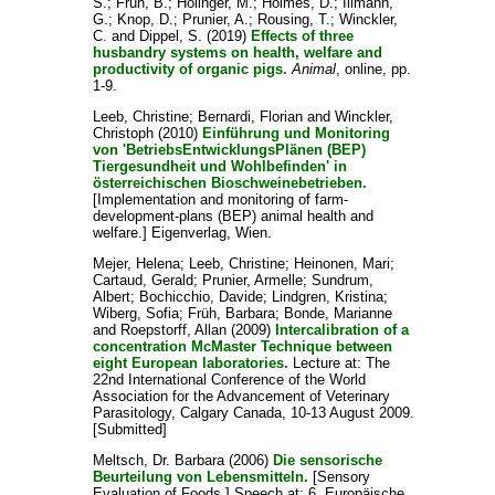
S.
;
Früh, B.
;
Holinger, M.
;
Holmes, D.
;
Illmann,
G.
;
Knop, D.
;
Prunier, A.
;
Rousing, T.
;
Winckler,
C.
and
Dippel, S.
(2019)
Effects of three
husbandry systems on health, welfare and
productivity of organic pigs.
Animal
, online, pp.
1-9.
Leeb, Christine
;
Bernardi, Florian
and
Winckler,
Christoph
(2010)
Einführung und Monitoring
von 'BetriebsEntwicklungsPlänen (BEP)
Tiergesundheit und Wohlbefinden' in
österreichischen Bioschweinebetrieben.
[Implementation and monitoring of farm-
development-plans (BEP) animal health and
welfare.] Eigenverlag, Wien.
Mejer, Helena
;
Leeb, Christine
;
Heinonen, Mari
;
Cartaud, Gerald
;
Prunier, Armelle
;
Sundrum,
Albert
;
Bochicchio, Davide
;
Lindgren, Kristina
;
Wiberg, Sofia
;
Früh, Barbara
;
Bonde, Marianne
and
Roepstorff, Allan
(2009)
Intercalibration of a
concentration McMaster Technique between
eight European laboratories.
Lecture at: The
22nd International Conference of the World
Association for the Advancement of Veterinary
Parasitology, Calgary Canada, 10-13 August 2009.
[Submitted]
Meltsch, Dr. Barbara
(2006)
Die sensorische
Beurteilung von Lebensmitteln.
[Sensory
Evaluation of Foods.] Speech at: 6. Europäische