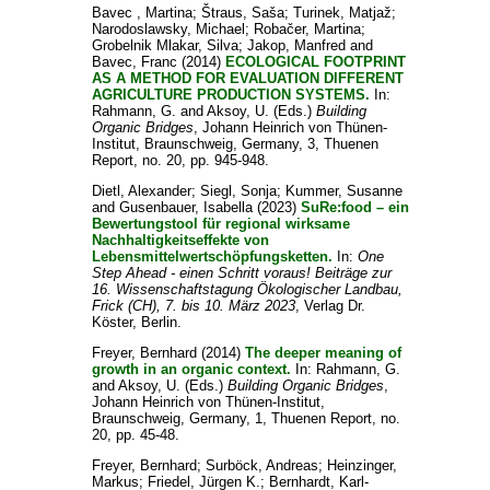
Bavec , Martina
;
Štraus, Saša
;
Turinek, Matjaž
;
Narodoslawsky, Michael
;
Robačer, Martina
;
Grobelnik Mlakar, Silva
;
Jakop, Manfred
and
Bavec, Franc
(2014)
ECOLOGICAL FOOTPRINT
AS A METHOD FOR EVALUATION DIFFERENT
AGRICULTURE PRODUCTION SYSTEMS.
In:
Rahmann, G.
and
Aksoy, U.
(Eds.)
Building
Organic Bridges
, Johann Heinrich von Thünen-
Institut, Braunschweig, Germany, 3, Thuenen
Report, no. 20, pp. 945-948.
Dietl, Alexander
;
Siegl, Sonja
;
Kummer, Susanne
and
Gusenbauer, Isabella
(2023)
SuRe:food – ein
Bewertungstool für regional wirksame
Nachhaltigkeitseffekte von
Lebensmittelwertschöpfungsketten.
In:
One
Step Ahead - einen Schritt voraus! Beiträge zur
16. Wissenschaftstagung Ökologischer Landbau,
Frick (CH), 7. bis 10. März 2023
, Verlag Dr.
Köster, Berlin.
Freyer, Bernhard
(2014)
The deeper meaning of
growth in an organic context.
In:
Rahmann, G.
and
Aksoy, U.
(Eds.)
Building Organic Bridges
,
Johann Heinrich von Thünen-Institut,
Braunschweig, Germany, 1, Thuenen Report, no.
20, pp. 45-48.
Freyer, Bernhard
;
Surböck, Andreas
;
Heinzinger,
Markus
;
Friedel, Jürgen K.
;
Bernhardt, Karl-