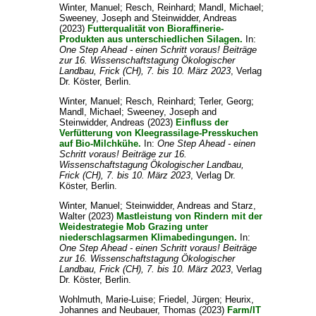
Winter, Manuel
;
Resch, Reinhard
;
Mandl, Michael
;
Sweeney, Joseph
and
Steinwidder, Andreas
(2023)
Futterqualität von Bioraffinerie-
Produkten aus unterschiedlichen Silagen.
In:
One Step Ahead - einen Schritt voraus! Beiträge
zur 16. Wissenschaftstagung Ökologischer
Landbau, Frick (CH), 7. bis 10. März 2023
, Verlag
Dr. Köster, Berlin.
Winter, Manuel
;
Resch, Reinhard
;
Terler, Georg
;
Mandl, Michael
;
Sweeney, Joseph
and
Steinwidder, Andreas
(2023)
Einfluss der
Verfütterung von Kleegrassilage-Presskuchen
auf Bio-Milchkühe.
In:
One Step Ahead - einen
Schritt voraus! Beiträge zur 16.
Wissenschaftstagung Ökologischer Landbau,
Frick (CH), 7. bis 10. März 2023
, Verlag Dr.
Köster, Berlin.
Winter, Manuel
;
Steinwidder, Andreas
and
Starz,
Walter
(2023)
Mastleistung von Rindern mit der
Weidestrategie Mob Grazing unter
niederschlagsarmen Klimabedingungen.
In:
One Step Ahead - einen Schritt voraus! Beiträge
zur 16. Wissenschaftstagung Ökologischer
Landbau, Frick (CH), 7. bis 10. März 2023
, Verlag
Dr. Köster, Berlin.
Wohlmuth, Marie-Luise
;
Friedel, Jürgen
;
Heurix,
Johannes
and
Neubauer, Thomas
(2023)
Farm/IT