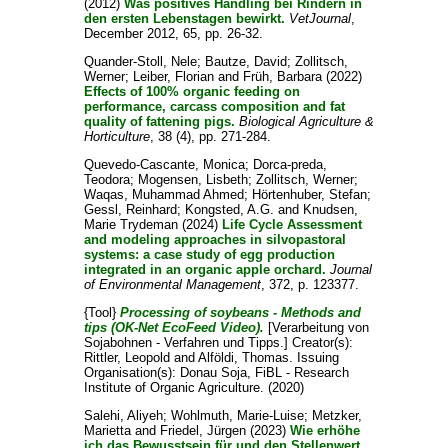
(2012)
Was positives Handling bei Rindern in
den ersten Lebenstagen bewirkt.
VetJournal
,
December 2012, 65, pp. 26-32.
Quander-Stoll, Nele
;
Bautze, David
;
Zollitsch,
Werner
;
Leiber, Florian
and
Früh, Barbara
(2022)
Effects of 100% organic feeding on
performance, carcass composition and fat
quality of fattening pigs.
Biological Agriculture &
Horticulture
, 38 (4), pp. 271-284.
Quevedo-Cascante, Monica
;
Dorca-preda,
Teodora
;
Mogensen, Lisbeth
;
Zollitsch, Werner
;
Waqas, Muhammad Ahmed
;
Hörtenhuber, Stefan
;
Gessl, Reinhard
;
Kongsted, A.G.
and
Knudsen,
Marie Trydeman
(2024)
Life Cycle Assessment
and modeling approaches in silvopastoral
systems: a case study of egg production
integrated in an organic apple orchard.
Journal
of Environmental Management
, 372, p. 123377.
{Tool}
Processing of soybeans - Methods and
tips (OK-Net EcoFeed Video).
[Verarbeitung von
Sojabohnen - Verfahren und Tipps.]
Creator(s):
Rittler, Leopold
and
Alföldi, Thomas
. Issuing
Organisation(s): Donau Soja, FiBL - Research
Institute of Organic Agriculture. (2020)
Salehi, Aliyeh
;
Wohlmuth, Marie-Luise
;
Metzker,
Marietta
and
Friedel, Jürgen
(2023)
Wie erhöhe
ich das Bewusstsein für und den Stellenwert