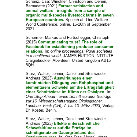
Schanz, Lisa
;
Winckler, Christoph
and
Oehen,
Bernadette
(2021)
Farmer satisfaction and
animal welfare - insights from a sample of
organic multi-species livestock farms in seven
European countries.
Speech at: One Welfare
World Conference, online, 15-16th of September
2021.
Schermer, Markus
and
Furtschegger, Christoph
(2015)
Communicating trust? The role of
Facebook for establishing producer-consumer
relations.
In:
online proceedings: Rural societies
in a neoliberal world
, JAMES HUTTON INTITUTE,
Craigiebuckler, Aberdeen, United Kingdom AB15
8QH.
Starz, Walter
;
Lehner, Daniel
and
Steinwidder,
Andreas
(2023)
Auswirkungen einer
kombinierten Düngung von Rohphosphat und
elementarem Schwefel auf die Ertragsfähigkeit
einer Schnittwiese im Klima der Ostalpen.
In:
One Step Ahead - einen Schritt voraus! Beiträge
zur 16. Wissenschaftstagung Ökologischer
Landbau, Frick (CH), 7. bis 10. März 2023
, Verlag
Dr. Köster, Berlin.
Starz, Walter
;
Lehner, Daniel
and
Steinwidder,
Andreas
(2023)
Effekte unterschiedlicher
Schwefeldünger auf die Erträge im
schnittgenutzten Dauergrünland des