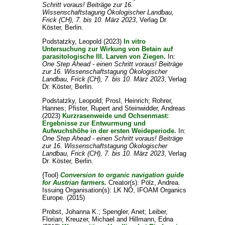
Schritt voraus! Beiträge zur 16.
Wissenschaftstagung Ökologischer Landbau,
Frick (CH), 7. bis 10. März 2023
, Verlag Dr.
Köster, Berlin.
Podstatzky, Leopold
(2023)
In vitro
Untersuchung zur Wirkung von Betain auf
parasitologische III. Larven von Ziegen.
In:
One Step Ahead - einen Schritt voraus! Beiträge
zur 16. Wissenschaftstagung Ökologischer
Landbau, Frick (CH), 7. bis 10. März 2023
, Verlag
Dr. Köster, Berlin.
Podstatzky, Leopold
;
Prosl, Heinrich
;
Rohrer,
Hannes
;
Pfister, Rupert
and
Steinwidder, Andreas
(2023)
Kurzrasenweide und Ochsenmast:
Ergebnisse zur Entwurmung und
Aufwuchshöhe in der ersten Weideperiode.
In:
One Step Ahead - einen Schritt voraus! Beiträge
zur 16. Wissenschaftstagung Ökologischer
Landbau, Frick (CH), 7. bis 10. März 2023
, Verlag
Dr. Köster, Berlin.
{Tool}
Conversion to organic navigation guide
for Austrian farmers.
Creator(s):
Pölz, Andrea
.
Issuing Organisation(s): LK NÖ, IFOAM Organics
Europe. (2015)
Probst, Johanna K.
;
Spengler, Anet
;
Leiber,
Florian
;
Kreuzer, Michael
and
Hillmann, Edna