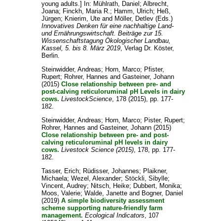
young adults.] In:
Mühlrath, Daniel
;
Albrecht,
Joana
;
Finckh, Maria R.
;
Hamm, Ulrich
;
Heß,
Jürgen
;
Knierim, Ute
and
Möller, Detlev
(Eds.)
Innovatives Denken für eine nachhaltige Land-
und Ernährungswirtschaft. Beiträge zur 15.
Wissenschaftstagung Ökologischer Landbau,
Kassel, 5. bis 8. März 2019
, Verlag Dr. Köster,
Berlin.
Steinwidder, Andreas
;
Horn, Marco
;
Pfister,
Rupert
;
Rohrer, Hannes
and
Gasteiner, Johann
(2015)
Close relationship between pre- and
post-calving reticuloruminal pH Levels in dairy
cows.
LivestockScience
, 178 (2015), pp. 177-
182.
Steinwidder, Andreas
;
Horn, Marco
;
Pister, Rupert
;
Rohrer, Hannes
and
Gasteiner, Johann
(2015)
Close relationship between pre- and post-
calving reticuloruminal pH levels in dairy
cows.
Livestock Science (2015)
, 178, pp. 177-
182.
Tasser, Erich
;
Rüdisser, Johannes
;
Plaikner,
Michaela
;
Wezel, Alexander
;
Stöckli, Sibylle
;
Vincent, Audrey
;
Nitsch, Heike
;
Dubbert, Monika
;
Moos, Valerie
;
Walde, Janette
and
Bogner, Daniel
(2019)
A simple biodiversity assessment
scheme supporting nature-friendly farm
management.
Ecological Indicators
, 107