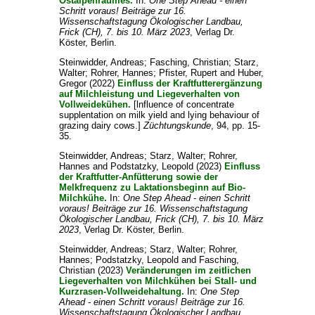
Ostalpenraumes.
In:
One Step Ahead - einen
Schritt voraus! Beiträge zur 16.
Wissenschaftstagung Ökologischer Landbau,
Frick (CH), 7. bis 10. März 2023
, Verlag Dr.
Köster, Berlin.
Steinwidder, Andreas
;
Fasching, Christian
;
Starz,
Walter
;
Rohrer, Hannes
;
Pfister, Rupert
and
Huber,
Gregor
(2022)
Einfluss der Kraftfutterergänzung
auf Milchleistung und Liegeverhalten von
Vollweidekühen.
[lnfluence of concentrate
supplentation on milk yield and lying behaviour of
grazing dairy cows.]
Züchtungskunde
, 94, pp. 15-
35.
Steinwidder, Andreas
;
Starz, Walter
;
Rohrer,
Hannes
and
Podstatzky, Leopold
(2023)
Einfluss
der Kraftfutter-Anfütterung sowie der
Melkfrequenz zu Laktationsbeginn auf Bio-
Milchkühe.
In:
One Step Ahead - einen Schritt
voraus! Beiträge zur 16. Wissenschaftstagung
Ökologischer Landbau, Frick (CH), 7. bis 10. März
2023
, Verlag Dr. Köster, Berlin.
Steinwidder, Andreas
;
Starz, Walter
;
Rohrer,
Hannes
;
Podstatzky, Leopold
and
Fasching,
Christian
(2023)
Veränderungen im zeitlichen
Liegeverhalten von Milchkühen bei Stall- und
Kurzrasen-Vollweidehaltung.
In:
One Step
Ahead - einen Schritt voraus! Beiträge zur 16.
Wissenschaftstagung Ökologischer Landbau,