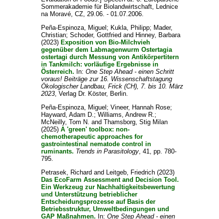
Sommerakademie für Biolandwirtschaft, Lednice
na Moravé, CZ, 29.06. - 01.07.2006.
Peña-Espinoza, Miguel
;
Kukla, Philipp
;
Mader,
Christian
;
Schoder, Gottfried
and
Hinney, Barbara
(2023)
Exposition von Bio-Milchvieh
gegenüber dem Labmagenwurm Ostertagia
ostertagi durch Messung von Antikörpertitern
in Tankmilch: vorläufige Ergebnisse in
Österreich.
In:
One Step Ahead - einen Schritt
voraus! Beiträge zur 16. Wissenschaftstagung
Ökologischer Landbau, Frick (CH), 7. bis 10. März
2023
, Verlag Dr. Köster, Berlin.
Peña-Espinoza, Miguel
;
Vineer, Hannah Rose
;
Hayward, Adam D.
;
Williams, Andrew R.
;
McNeilly, Tom N.
and
Thamsborg, Stig Milan
(2025)
A 'green' toolbox: non-
chemotherapeutic approaches for
gastrointestinal nematode control in
ruminants.
Trends in Parasitology
, 41, pp. 780-
795.
Petrasek, Richard
and
Leitgeb, Friedrich
(2023)
Das EcoFarm Assessment and Decision Tool.
Ein Werkzeug zur Nachhaltigkeitsbewertung
und Unterstützung betrieblicher
Entscheidungsprozesse auf Basis der
Betriebsstruktur, Umweltbedingungen und
GAP Maßnahmen.
In:
One Step Ahead - einen