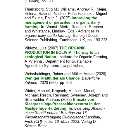
(105649), pp. 1-11.
Thamsborg, Stig M.
;
Williams, Andrew R.
;
Mejer,
Helena
;
Ravinet, Nadine
;
Peña-Espinoza, Miguel
and
Skuce, Philip J.
(2025)
Improving the
management of parasites in organic dairy
farming.
In:
Vaarst, Mette
;
Roderick, Stephen
and
Whistance, Lindsay
(Eds.)
Advances in
organic dairy cattle farming
. Burleigh Dodds
Science Publishing, Cambridge, UK, pp. 193-228.
Vildozo, Luis
(2007)
THE ORGANIC
PRODUCTION IN BOLIVIA: The way to an
ecological Nation.
Institute for Organic Farming,
AT-Vienna , Department for Sustainable
Agriculture Systems. [Unpublished]
Weisshaidinger, Rainer
and
Müller, Adrian
(2020)
Weniger Kraftfutter als Chance.
Bäuerliche
Zukunft
, 2020 (362), pp. 6-8.
Winter, Manuel
;
Kropsch, Michael
;
Mandl,
Michael
;
Resch, Reinhard
;
Sweeney, Joseph
and
Steinwidder, Andreas
(2023)
Einsatz von
Kleegrassilage-Presssaftkonzentrat in der
Mastgeflügel-Fütterung.
In:
One Step Ahead -
einen Schritt voraus! Beiträge zur 16.
Wissenschaftstagung Ökologischer Landbau,
Frick (CH), 7. bis 10. März 2023
, Verlag Dr.
Köster, Berlin.