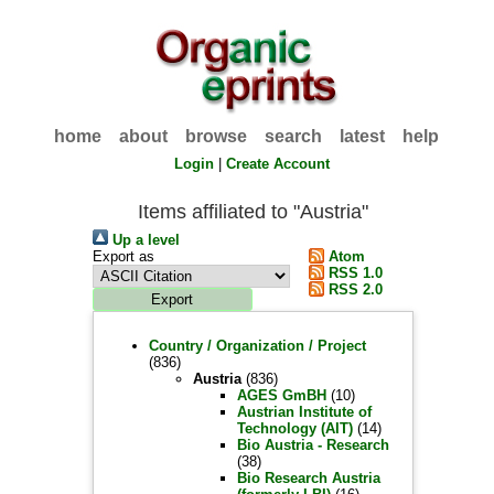
home
about
browse
search
latest
help
Login
|
Create Account
Items affiliated to "Austria"
Up a level
Export as
Atom
RSS 1.0
RSS 2.0
Country / Organization / Project
(836)
Austria
(836)
AGES GmBH
(10)
Austrian Institute of
Technology (AIT)
(14)
Bio Austria - Research
(38)
Bio Research Austria