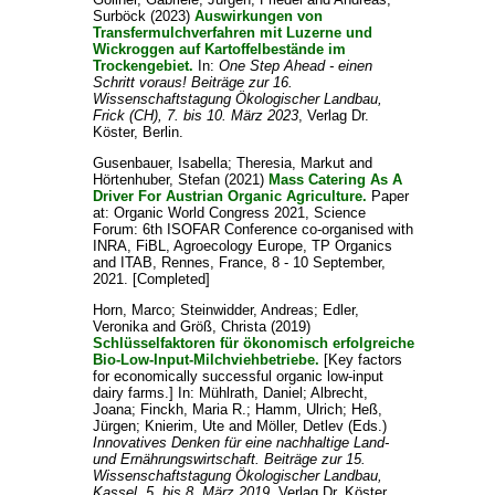
Surböck
(2023)
Auswirkungen von
Transfermulchverfahren mit Luzerne und
Wickroggen auf Kartoffelbestände im
Trockengebiet.
In:
One Step Ahead - einen
Schritt voraus! Beiträge zur 16.
Wissenschaftstagung Ökologischer Landbau,
Frick (CH), 7. bis 10. März 2023
, Verlag Dr.
Köster, Berlin.
Gusenbauer, Isabella
;
Theresia, Markut
and
Hörtenhuber, Stefan
(2021)
Mass Catering As A
Driver For Austrian Organic Agriculture.
Paper
at: Organic World Congress 2021, Science
Forum: 6th ISOFAR Conference co-organised with
INRA, FiBL, Agroecology Europe, TP Organics
and ITAB, Rennes, France, 8 - 10 September,
2021. [Completed]
Horn, Marco
;
Steinwidder, Andreas
;
Edler,
Veronika
and
Größ, Christa
(2019)
Schlüsselfaktoren für ökonomisch erfolgreiche
Bio-Low-Input-Milchviehbetriebe.
[Key factors
for economically successful organic low-input
dairy farms.] In:
Mühlrath, Daniel
;
Albrecht,
Joana
;
Finckh, Maria R.
;
Hamm, Ulrich
;
Heß,
Jürgen
;
Knierim, Ute
and
Möller, Detlev
(Eds.)
Innovatives Denken für eine nachhaltige Land-
und Ernährungswirtschaft. Beiträge zur 15.
Wissenschaftstagung Ökologischer Landbau,
Kassel, 5. bis 8. März 2019
, Verlag Dr. Köster,