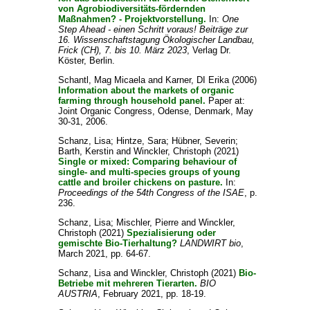
von Agrobiodiversitäts-fördernden
Maßnahmen? - Projektvorstellung.
In:
One
Step Ahead - einen Schritt voraus! Beiträge zur
16. Wissenschaftstagung Ökologischer Landbau,
Frick (CH), 7. bis 10. März 2023
, Verlag Dr.
Köster, Berlin.
Schantl, Mag Micaela
and
Karner, DI Erika
(2006)
Information about the markets of organic
farming through household panel.
Paper at:
Joint Organic Congress, Odense, Denmark, May
30-31, 2006.
Schanz, Lisa
;
Hintze, Sara
;
Hübner, Severin
;
Barth, Kerstin
and
Winckler, Christoph
(2021)
Single or mixed: Comparing behaviour of
single- and multi-species groups of young
cattle and broiler chickens on pasture.
In:
Proceedings of the 54th Congress of the ISAE
, p.
236.
Schanz, Lisa
;
Mischler, Pierre
and
Winckler,
Christoph
(2021)
Spezialisierung oder
gemischte Bio-Tierhaltung?
LANDWIRT bio
,
March 2021, pp. 64-67.
Schanz, Lisa
and
Winckler, Christoph
(2021)
Bio-
Betriebe mit mehreren Tierarten.
BIO
AUSTRIA
, February 2021, pp. 18-19.