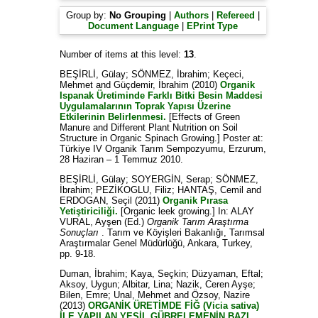
Group by:
No Grouping
|
Authors
|
Refereed
|
Document Language
|
EPrint Type
Number of items at this level:
13
.
BEŞİRLİ, Gülay
;
SÖNMEZ, İbrahim
;
Keçeci,
Mehmet
and
Güçdemir, İbrahim
(2010)
Organik
Ispanak Üretiminde Farklı Bitki Besin Maddesi
Uygulamalarının Toprak Yapısı Üzerine
Etkilerinin Belirlenmesi.
[Effects of Green
Manure and Different Plant Nutrition on Soil
Structure in Organic Spinach Growing.] Poster at:
Türkiye IV Organik Tarım Sempozyumu, Erzurum,
28 Haziran – 1 Temmuz 2010.
BEŞİRLİ, Gülay
;
SOYERGİN, Serap
;
SÖNMEZ,
İbrahim
;
PEZİKOGLU, Filiz
;
HANTAŞ, Cemil
and
ERDOGAN, Seçil
(2011)
Organik Pırasa
Yetiştiriciliği.
[Organic leek growing.] In:
ALAY
VURAL, Ayşen
(Ed.)
Organik Tarım Araştırma
Sonuçları
. Tarım ve Köyişleri Bakanlığı, Tarımsal
Araştırmalar Genel Müdürlüğü, Ankara, Turkey,
pp. 9-18.
Duman, İbrahim
;
Kaya, Seçkin
;
Düzyaman, Eftal
;
Aksoy, Uygun
;
Albitar, Lina
;
Nazik, Ceren Ayşe
;
Bilen, Emre
;
Unal, Mehmet
and
Özsoy, Nazire
(2013)
ORGANİK ÜRETİMDE FİĞ (Vicia sativa)
İLE YAPILAN YEŞİL GÜBRELEMENİN BAZI