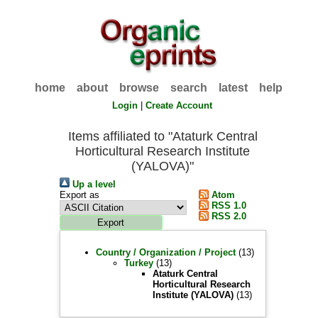
home
about
browse
search
latest
help
Login
|
Create Account
Items affiliated to "Ataturk Central
Horticultural Research Institute
(YALOVA)"
Up a level
Export as
Atom
RSS 1.0
RSS 2.0
Country / Organization / Project
(13)
Turkey
(13)
Ataturk Central
Horticultural Research
Institute (YALOVA)
(13)