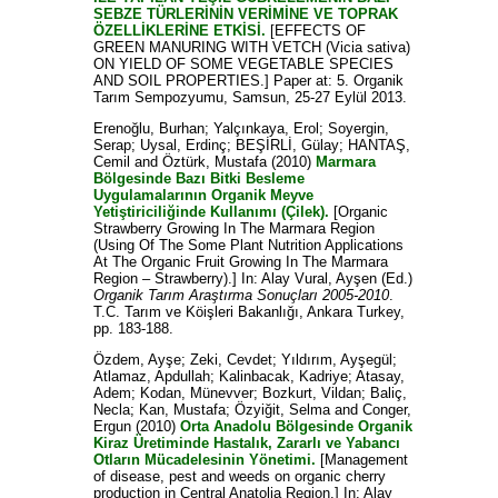
SEBZE TÜRLERİNİN VERİMİNE VE TOPRAK
ÖZELLİKLERİNE ETKİSİ.
[EFFECTS OF
GREEN MANURING WITH VETCH (Vicia sativa)
ON YIELD OF SOME VEGETABLE SPECIES
AND SOIL PROPERTIES.] Paper at: 5. Organik
Tarım Sempozyumu, Samsun, 25-27 Eylül 2013.
Erenoğlu, Burhan
;
Yalçınkaya, Erol
;
Soyergin,
Serap
;
Uysal, Erdinç
;
BEŞİRLİ, Gülay
;
HANTAŞ,
Cemil
and
Öztürk, Mustafa
(2010)
Marmara
Bölgesinde Bazı Bitki Besleme
Uygulamalarının Organik Meyve
Yetiştiriciliğinde Kullanımı (Çilek).
[Organic
Strawberry Growing In The Marmara Region
(Using Of The Some Plant Nutrition Applications
At The Organic Fruit Growing In The Marmara
Region – Strawberry).] In:
Alay Vural, Ayşen
(Ed.)
Organik Tarım Araştırma Sonuçları 2005-2010
.
T.C. Tarım ve Köişleri Bakanlığı, Ankara Turkey,
pp. 183-188.
Özdem, Ayşe
;
Zeki, Cevdet
;
Yıldırım, Ayşegül
;
Atlamaz, Apdullah
;
Kalinbacak, Kadriye
;
Atasay,
Adem
;
Kodan, Münevver
;
Bozkurt, Vildan
;
Baliç,
Necla
;
Kan, Mustafa
;
Özyiğit, Selma
and
Conger,
Ergun
(2010)
Orta Anadolu Bölgesinde Organik
Kiraz Üretiminde Hastalık, Zararlı ve Yabancı
Otların Mücadelesinin Yönetimi.
[Management
of disease, pest and weeds on organic cherry
production in Central Anatolia Region.] In:
Alay