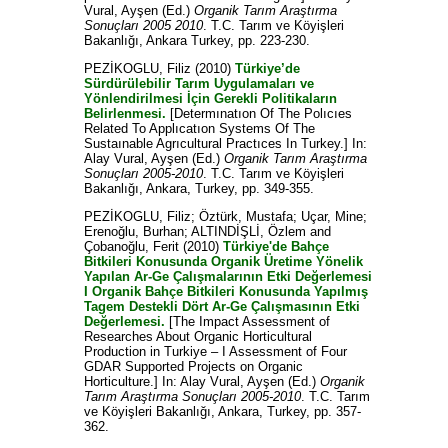
Vural, Ayşen
(Ed.)
Organik Tarım Araştırma
Sonuçları 2005 2010
. T.C. Tarım ve Köyişleri
Bakanlığı, Ankara Turkey, pp. 223-230.
PEZİKOGLU, Filiz
(2010)
Türkiye’de
Sürdürülebilir Tarım Uygulamaları ve
Yönlendirilmesi İçin Gerekli Politikaların
Belirlenmesi.
[Determınatıon Of The Polıcıes
Related To Applıcatıon Systems Of The
Sustaınable Agrıcultural Practıces In Turkey.] In:
Alay Vural, Ayşen
(Ed.)
Organik Tarım Araştırma
Sonuçları 2005-2010
. T.C. Tarım ve Köyişleri
Bakanlığı, Ankara, Turkey, pp. 349-355.
PEZİKOGLU, Filiz
;
Öztürk, Mustafa
;
Uçar, Mine
;
Erenoğlu, Burhan
;
ALTINDİŞLİ, Özlem
and
Çobanoğlu, Ferit
(2010)
Türkiye'de Bahçe
Bitkileri Konusunda Organik Üretime Yönelik
Yapılan Ar-Ge Çalışmalarının Etki Değerlemesi
I Organik Bahçe Bitkileri Konusunda Yapılmış
Tagem Destekli Dört Ar-Ge Çalışmasının Etki
Değerlemesi.
[The Impact Assessment of
Researches About Organic Horticultural
Production in Turkiye – I Assessment of Four
GDAR Supported Projects on Organic
Horticulture.] In:
Alay Vural, Ayşen
(Ed.)
Organik
Tarım Araştırma Sonuçları 2005-2010
. T.C. Tarım
ve Köyişleri Bakanlığı, Ankara, Turkey, pp. 357-
362.