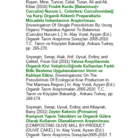
Ruşen, Mine
;
Tuncer, Celal
;
Turan, Ali
and
Ak,
Kibar
(2010)
Fındık Kurdu [Balaninus(=
Curculio) Nucum L. Colertera: Curculionidae)]
’na Karşı Organik Kökenli Preparatlarla
Mücadele İmkanlarının Araştırılması.
[Investıgatıon Of Strugle Possıbılıtıes By Usıng
Organıc Preparatus Agaınst To Balanınus
(Curculio) Nucum L.] In:
Alay Vural, Ayşen
(Ed.)
Organik Tarım Araştırma Sonuçları 2005-2010
.
T.C. Tarım ve Köyişleri Bakanlığı, Ankara Turkey,
pp. 265-270.
Soyergin, Serap
;
Atak, Arif
;
Uysal, Erdinç
and
Çelikel, Fisun Gül
(2011)
Yalova Koşullarında
Organik Kivi Yetiştiriciliğinde Kullanılan Farklı
Bitki Besleme Uygulamalarının Verim ve
Kaliteye Etkisi.
[Investıgatıons On The
Possıbılıtıes Of Ecologıcal Kıwı Productıon In
The Marmara Regıon.] In:
Alay Vural, Ayşen
(Ed.)
Organik Tarım Araştırmaları 2005-2010
. T.C.
Tarım ve Köyişleri Bakanlığı , Ankara Turkey, pp.
169-174.
Soyergin, Serap
;
Uysal, Erdinç
and
Albayrak,
Barış
(2011)
Zeytin Kekinin (Pirinanın)
Kompost Yapım Teknikleri ve Organik Gübre
Olarak Kullanım Olanaklarının Araştırılması.
[COMPOSTING OLIVE-MILL BY-PRODUCT
(OLIVE CAKE).] In:
Alay Vural, Aysen
(Ed.)
Organik Tarım Araştırma Sonuçları2005-2010
. T.