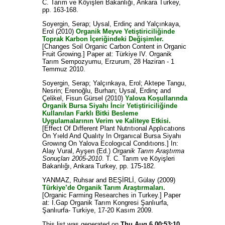
C. Tarım ve Köyişleri Bakanlığı, Ankara Turkey,
pp. 163-168.
Soyergin, Serap
;
Uysal, Erdinç
and
Yalçınkaya,
Erol
(2010)
Organik Meyve Yetiştiriciliğinde
Toprak Karbon İçeriğindeki Değişimler.
[Changes Soil Organic Carbon Content in Organic
Fruit Growing.] Paper at: Türkiye IV. Organik
Tarım Sempozyumu, Erzurum, 28 Haziran - 1
Temmuz 2010.
Soyergin, Serap
;
Yalçınkaya, Erol
;
Aktepe Tangu,
Nesrin
;
Erenoğlu, Burhan
;
Uysal, Erdinç
and
Çelikel, Fisun Gürsel
(2010)
Yalova Koşullarında
Organik Bursa Siyahı İncir Yetiştiriciliğinde
Kullanılan Farklı Bitki Besleme
Uygulamalarının Verim ve Kaliteye Etkisi.
[Effect Of Dıfferent Plant Nutrıtıonal Applıcatıons
On Yıeld And Qualıty In Organıcal Bursa Siyahı
Growıng On Yalova Ecologıcal Condıtıons.] In:
Alay Vural, Ayşen
(Ed.)
Organik Tarım Araştırma
Sonuçları 2005-2010
. T. C. Tarım ve Köyişleri
Bakanlığı, Ankara Turkey, pp. 175-182.
YANMAZ, Ruhsar
and
BEŞİRLİ, Gülay
(2009)
Türkiye’de Organik Tarım Araştırmaları.
[Organic Farming Researches in Turkey.] Paper
at: I.Gap Organik Tarım Kongresi Şanlıurfa,
Şanlıurfa- Turkiye, 17-20 Kasım 2009.
This list was generated on
Thu Aug 6 00:53:10