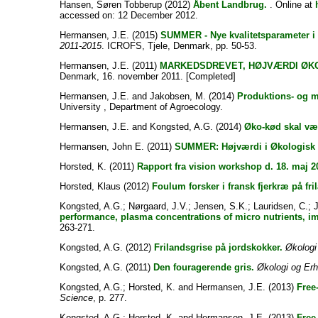
Hansen, Søren Tobberup
(2012)
Åbent Landbrug.
. Online at
accessed on: 12 December 2012.
Hermansen, J.E.
(2015)
SUMMER - Nye kvalitetsparameter i
2011-2015
. ICROFS, Tjele, Denmark, pp. 50-53.
Hermansen, J.E.
(2011)
MARKEDSDREVET, HØJVÆRDI ØKO
Denmark, 16. november 2011. [Completed]
Hermansen, J.E.
and
Jakobsen, M.
(2014)
Produktions- og m
University , Department of Agroecology.
Hermansen, J.E.
and
Kongsted, A.G.
(2014)
Øko-kød skal vær
Hermansen, John E.
(2011)
SUMMER: Højværdi i Økologisk 
Horsted, K.
(2011)
Rapport fra vision workshop d. 18. maj 
Horsted, Klaus
(2012)
Foulum forsker i fransk fjerkræ på fri
Kongsted, A.G.
;
Nørgaard, J.V.
;
Jensen, S.K.
;
Lauridsen, C.
;
performance, plasma concentrations of micro nutrients, i
263-271.
Kongsted, A.G.
(2012)
Frilandsgrise på jordskokker.
Økologi
Kongsted, A.G.
(2011)
Den fouragerende gris.
Økologi og Er
Kongsted, A.G.
;
Horsted, K.
and
Hermansen, J.E.
(2013)
Free
Science
, p. 277.
Kongsted, A.G.
;
Horsted, K.
and
Hermansen, J.E.
(2013)
Free