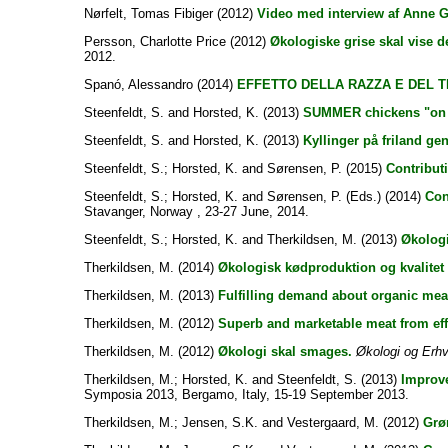
Nørfelt, Tomas Fibiger
(2012)
Video med interview af Anne 
Persson, Charlotte Price
(2012)
Økologiske grise skal vise d
2012.
Spanó, Alessandro
(2014)
EFFETTO DELLA RAZZA E DEL T
Steenfeldt, S.
and
Horsted, K.
(2013)
SUMMER chickens "on 
Steenfeldt, S.
and
Horsted, K.
(2013)
Kyllinger på friland ge
Steenfeldt, S.
;
Horsted, K.
and
Sørensen, P.
(2015)
Contributi
Steenfeldt, S.
;
Horsted, K.
and
Sørensen, P.
(Eds.) (2014)
Con
Stavanger, Norway , 23-27 June, 2014.
Steenfeldt, S.
;
Horsted, K.
and
Therkildsen, M.
(2013)
Økologi
Therkildsen, M.
(2014)
Økologisk kødproduktion og kvalitet -
Therkildsen, M.
(2013)
Fulfilling demand about organic mea
Therkildsen, M.
(2012)
Superb and marketable meat from eff
Therkildsen, M.
(2012)
Økologi skal smages.
Økologi og Erh
Therkildsen, M.
;
Horsted, K.
and
Steenfeldt, S.
(2013)
Improve
Symposia 2013, Bergamo, Italy, 15-19 September 2013.
Therkildsen, M.
;
Jensen, S.K.
and
Vestergaard, M.
(2012)
Grø