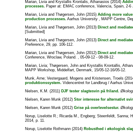
Marian, Livia
and
Krystallis Krontalis, Athanasios
(2014)
Addin
processes.
Paper at: EMAC conference, Valencia, Spain, 2-6 
Marian, Livia
and
Thøgersen, John
(2015)
Adding more value 
production processes.
Aarhus University , MAPP Centre, De
Marian, Livia
and
Thøgersen, John
(2013)
Direct and mediate
[Submitted]
Marian, Livia
and
Thøgersen, John
(2013)
Direct and mediate
Preference
, 29, pp. 106-112.
Marian, Livia
and
Thøgersen, John
(2012)
Direct and mediate
Conference, Wroclaw, Poland. , 05-09-12 - 08-09-12.
Marian, Livia
;
Thøgersen, John
and
Krystallis Krontallis, Atha
MAPP Workshop, Middelfart, Denmark, 15/05-12-16/05-12.
Munk, Arne
;
Vestergaard, Mogens
and
Kristensen, Troels
(201
produktionssystem.
Videncentret for Landbrug / Aarhus Univer
Nielsen, K.M.
(2011)
DJF tester slagtesvin på friland.
Økolog
Nielsen, Karen Munk
(2012)
Stor interesse for alternativt sv
Nielsen, Karen Munk
(2012)
Grise på overlevelsestur.
Økolog
Norup, Liselotte R.
;
Ricarda M., Engberg
;
Steenfeldt, Sanna
;
H
2014, p. 11.
Norup, Liselotte Rothmann
(2014)
Robusthed i økologisk sla