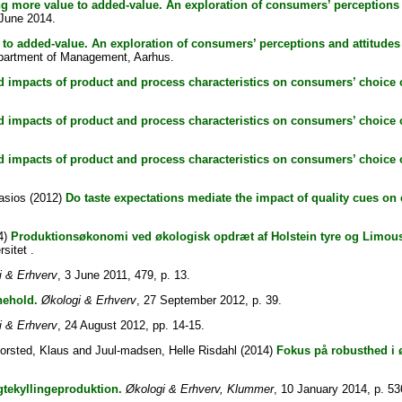
g more value to added-value. An exploration of consumers’ perceptions 
June 2014.
to added-value. An exploration of consumers’ perceptions and attitude
partment of Management, Aarhus.
d impacts of product and process characteristics on consumers’ choice o
d impacts of product and process characteristics on consumers’ choice o
d impacts of product and process characteristics on consumers’ choice o
nasios
(2012)
Do taste expectations mediate the impact of quality cues o
4)
Produktionsøkonomi ved økologisk opdræt af Holstein tyre og Limousin
sitet .
i & Erhverv
, 3 June 2011, 479, p. 13.
inehold.
Økologi & Erhverv
, 27 September 2012, p. 39.
i & Erhverv
, 24 August 2012, pp. 14-15.
orsted, Klaus
and
Juul-madsen, Helle Risdahl
(2014)
Fokus på robusthed i 
gtekyllingeproduktion.
Økologi & Erhverv, Klummer
, 10 January 2014, p. 53