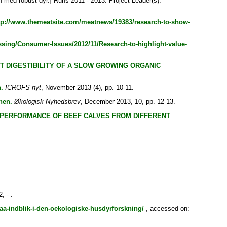
med robust dyr.] Runs 2011 - 2013. Project Leader(s):
tp://www.themeatsite.com/meatnews/19383/research-to-show-
ssing/Consumer-Issues/2012/11/Research-to-highlight-value-
T DIGESTIBILITY OF A SLOW GROWING ORGANIC
.
ICROFS nyt
, November 2013 (4), pp. 10-11.
nen.
Økologisk Nyhedsbrev
, December 2013, 10, pp. 12-13.
PERFORMANCE OF BEEF CALVES FROM DIFFERENT
, - .
l/faa-indblik-i-den-oekologiske-husdyrforskning/
, accessed on: