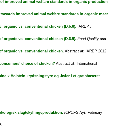
of improved animal welfare standards in organic production
s towards improved animal welfare standards in organic meat
f organic vs. conventional chicken (D.6.8).
IAREP .
f organic vs. conventional chicken (D.6.9).
Food Quality and
f organic vs. conventional chicken.
Abstract at: IAREP 2012
n consumers’ choice of chicken?
Abstract at: International
e x Holstein krydsningstyre og -kvier i et græsbaseret
økologisk slagtekyllingeproduktion.
ICROFS Nyt
, February
6.