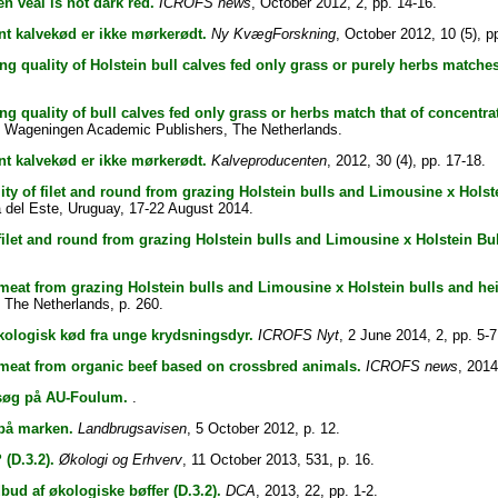
n veal is not dark red.
ICROFS news
, October 2012, 2, pp. 14-16.
nt kalvekød er ikke mørkerødt.
Ny KvægForskning
, October 2012, 10 (5), pp
ng quality of Holstein bull calves fed only grass or purely herbs matches
ng quality of bull calves fed only grass or herbs match that of concentrat
, Wageningen Academic Publishers, The Netherlands.
nt kalvekød er ikke mørkerødt.
Kalveproducenten
, 2012, 30 (4), pp. 17-18.
ity of filet and round from grazing Holstein bulls and Limousine x Holste
 del Este, Uruguay, 17-22 August 2014.
 filet and round from grazing Holstein bulls and Limousine x Holstein Bul
 meat from grazing Holstein bulls and Limousine x Holstein bulls and hei
 The Netherlands, p. 260.
økologisk kød fra unge krydsningsdyr.
ICROFS Nyt
, 2 June 2014, 2, pp. 5-7
 meat from organic beef based on crossbred animals.
ICROFS news
, 2014
rsøg på AU-Foulum.
.
 på marken.
Landbrugsavisen
, 5 October 2012, p. 12.
 (D.3.2).
Økologi og Erhverv
, 11 October 2013, 531, p. 16.
bud af økologiske bøffer (D.3.2).
DCA
, 2013, 22, pp. 1-2.