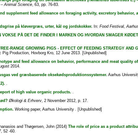
A – Animal Science
, 63, pp. 76-83.
and supplement feed allowance on foraging activity, excretory behavior, 
dsgrise på kløvergræs, urter, kål og jordskokker.
In:
Food Festival, Aarhu
 VOKSE PÅ DET DE FINDER I MARKEN OG HVORDAN SMAGER KØDET
FREE-RANGE GROWING PIGS - EFFECT OF FEEDING STRATEGY AND
 Pig Production, Hovborg Kro, 12 June 2013. [Unpublished]
enotype and feed allowance on behavior, performance and meat quality of
ugust 2014.
husgas ved græsbaserede oksekødsproduktionssystemer.
Aarhus Universit
2).
.
eport of high value organic products.
.
kød?
Økologi & Erhverv
, 2 November 2012, p. 17.
mption.
Working paper, Aarhus University . [Unpublished]
Athanasios
and
Thøgersen, John
(2014)
The role of price as a product attrib
7, 52 -60.