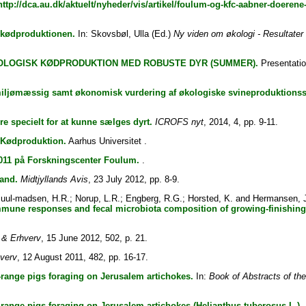
http://dca.au.dk/aktuelt/nyheder/vis/artikel/foulum-og-kfc-aabner-doerene
 kødproduktionen.
In:
Skovsbøl, Ulla
(Ed.)
Ny viden om økologi - Resultate
LOGISK KØDPRODUKTION MED ROBUSTE DYR (SUMMER).
Presentatio
iljømæssig samt økonomisk vurdering af økologiske svineproduktionssy
e specielt for at kunne sælges dyrt.
ICROFS nyt
, 2014, 4, pp. 9-11.
Kødproduktion.
Aarhus Universitet .
2011 på Forskningscenter Foulum.
.
land.
Midtjyllands Avis
, 23 July 2012, pp. 8-9.
Juul-madsen, H.R.
;
Norup, L.R.
;
Engberg, R.G.
;
Horsted, K.
and
Hermansen, 
mmune responses and fecal microbiota composition of growing-finishing
 & Erhverv
, 15 June 2012, 502, p. 21.
hverv
, 12 August 2011, 482, pp. 16-17.
-range pigs foraging on Jerusalem artichokes.
In:
Book of Abstracts of th
-range pigs foraging on Jerusalem artichokes (Helianthus tuberosus L.) –