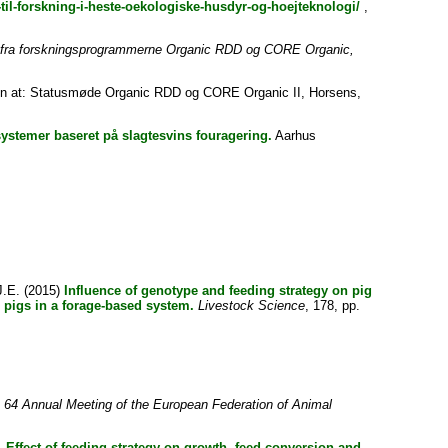
-til-forskning-i-heste-oekologiske-husdyr-og-hoejteknologi/
,
r fra forskningsprogrammerne Organic RDD og CORE Organic,
n at: Statusmøde Organic RDD og CORE Organic II, Horsens,
stemer baseret på slagtesvins fouragering.
Aarhus
J.E.
(2015)
Influence of genotype and feeding strategy on pig
 pigs in a forage-based system.
Livestock Science
, 178, pp.
e 64 Annual Meeting of the European Federation of Animal
 Effect of feeding strategy on growth, feed conversion and