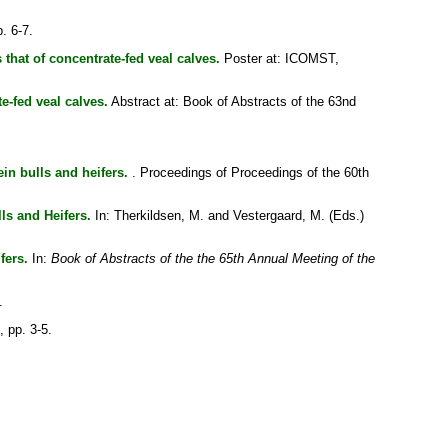
. 6-7.
 that of concentrate-fed veal calves.
Poster at: ICOMST,
e-fed veal calves.
Abstract at: Book of Abstracts of the 63nd
in bulls and heifers.
. Proceedings of Proceedings of the 60th
ls and Heifers.
In:
Therkildsen, M.
and
Vestergaard, M.
(Eds.)
fers.
In:
Book of Abstracts of the the 65th Annual Meeting of the
.
, pp. 3-5.