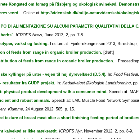
Grete Kongsted om forsøg på Risbjerg og økologisk svinekød. Demonstr
eres værd.
. Online at
http://videnskab.dk/miljo-naturvidenskab/okologisk
IPO DI ALIMENTAZIONE SU ALCUNI PARAMETRI QUALITATIVI DELLA C
herbs".
ICROFS News
, June 2013, 2, pp. 7-8.
notyper, vækst og fodring.
Lecture at: Fjerkrækongressen 2013, Brædstrup, 6
on of feeds from range in organic broiler production.
[draft]
tribution of feeds from range in organic broiler production.
. Proceedings
ske kyllinger på urter - vejen til høj dyrevelfærd (D.5.4).
In:
Food Festival
 resultater fra GUDP projekt.
In:
Kødudvalget Økologisk Landsforening
, pp.
t: physical product development with a consumer mind.
Speech at: MAPP 
icient and robust animals.
Speech at: LMC Muscle Food Network Symposium
verv, Klumme
, 24 August 2012, 505, p. 15.
d texture of breast meat after a short finishing feeding period of broiler
nt kalvekød er ikke mørkerødt.
ICROFS Nyt
, November 2012, 2, pp. 8-9.