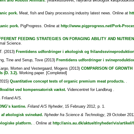
ient and Robust Animals.
[Markedsdrevet, højværdi økologisk kødproduktion 
anic pork.
Meat, fish and Dairy processing industry latest news. Online at
ht
ganic pork.
PigProgress. Online at
http://www.pigprogress.net/Pork-Proce
FFERENT FEEDING STRATEGIES ON FORAGING ABILITY AND NUTRIEN
mal Science.
T.
(2013)
Fremtidens udfordringer i økologisk og frilandssvineproduktion
ng, Tine
and
Serup, Tove
(2013)
Fremtidens udfordringer i svineproduktio
argo, Morten
and
Vestergaard, Mogens
(2013)
COMPARISON OF GROWTH 
(D. 3.2).
Working paper. [Completed]
2015)
Quantitative concept tests of organic premium meat products.
.
dkvalitet ved kompensatorisk vækst.
Videncentret for Landbrug .
.
Friland A/S.
ONG’s kantine.
Friland A/S Nyheder
, 15 February 2012, p. 1.
 af økologisk svinekød.
Nyheder fra Science & Technology
, 29 October 2012
logiske platform.
. Online at
http://anis.au.dk/aktuelt/nyheder/vis/artike