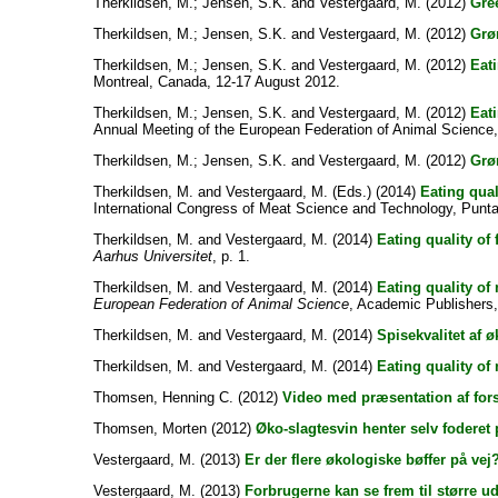
Therkildsen, M.
;
Jensen, S.K.
and
Vestergaard, M.
(2012)
Gree
Therkildsen, M.
;
Jensen, S.K.
and
Vestergaard, M.
(2012)
Grø
Therkildsen, M.
;
Jensen, S.K.
and
Vestergaard, M.
(2012)
Eati
Montreal, Canada, 12-17 August 2012.
Therkildsen, M.
;
Jensen, S.K.
and
Vestergaard, M.
(2012)
Eati
Annual Meeting of the European Federation of Animal Science
Therkildsen, M.
;
Jensen, S.K.
and
Vestergaard, M.
(2012)
Grø
Therkildsen, M.
and
Vestergaard, M.
(Eds.) (2014)
Eating qual
International Congress of Meat Science and Technology, Punta
Therkildsen, M.
and
Vestergaard, M.
(2014)
Eating quality of
Aarhus Universitet
, p. 1.
Therkildsen, M.
and
Vestergaard, M.
(2014)
Eating quality of
European Federation of Animal Science
, Academic Publishers,
Therkildsen, M.
and
Vestergaard, M.
(2014)
Spisekvalitet af 
Therkildsen, M.
and
Vestergaard, M.
(2014)
Eating quality of
Thomsen, Henning C.
(2012)
Video med præsentation af fo
Thomsen, Morten
(2012)
Øko-slagtesvin henter selv foderet
Vestergaard, M.
(2013)
Er der flere økologiske bøffer på vej?
Vestergaard, M.
(2013)
Forbrugerne kan se frem til større ud