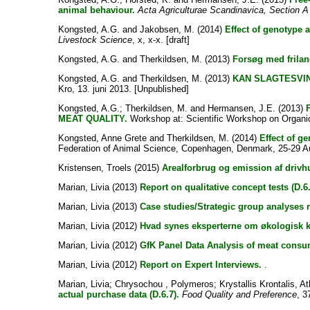
animal behaviour.
Acta Agriculturae Scandinavica, Section 
Kongsted, A.G.
and
Jakobsen, M.
(2014)
Effect of genotype 
Livestock Science
, x, x-x. [draft]
Kongsted, A.G.
and
Therkildsen, M.
(2013)
Forsøg med frilan
Kongsted, A.G.
and
Therkildsen, M.
(2013)
KAN SLAGTESVIN
Kro, 13. juni 2013. [Unpublished]
Kongsted, A.G.
;
Therkildsen, M.
and
Hermansen, J.E.
(2013)
MEAT QUALITY.
Workshop at: Scientific Workshop on Organic
Kongsted, Anne Grete
and
Therkildsen, M.
(2014)
Effect of g
Federation of Animal Science, Copenhagen, Denmark, 25-29 A
Kristensen, Troels
(2015)
Arealforbrug og emission af driv
Marian, Livia
(2013)
Report on qualitative concept tests (D.6.
Marian, Livia
(2013)
Case studies/Strategic group analyses r
Marian, Livia
(2012)
Hvad synes eksperterne om økologisk 
Marian, Livia
(2012)
GfK Panel Data Analysis of meat consu
Marian, Livia
(2012)
Report on Expert Interviews.
.
Marian, Livia
;
Chrysochou , Polymeros
;
Krystallis Krontalis, 
actual purchase data (D.6.7).
Food Quality and Preference
, 3