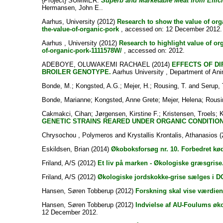
{Project} SUMMER:
Superb and Marketable Meat from Effic
Hermansen, John E.
.
Aarhus, University
(2012)
Research to show the value of org
the-value-of-organic-pork
, accessed on: 12 December 2012.
Aarhus , University
(2012)
Research to highlight value of or
of-organic-pork-1111578W/
, accessed on: 2012.
ADEBOYE, OLUWAKEMI RACHAEL
(2014)
EFFECTS OF DI
BROILER GENOTYPE.
Aarhus University , Department of Ani
Bonde, M.
;
Kongsted, A.G.
;
Mejer, H.
;
Rousing, T.
and
Serup, 
Bonde, Marianne
;
Kongsted, Anne Grete
;
Mejer, Helena
;
Rousi
Cakmakci, Cihan
;
Jørgensen, Kirstine F.
;
Kristensen, Troels
;
K
GENETIC STRAINS REARED UNDER ORGANIC CONDITIONs 
Chrysochou , Polymeros
and
Krystallis Krontalis, Athanasios
(
Eskildsen, Brian
(2014)
Økoboksforsøg nr. 10. Forbedret kø
Friland, A/S
(2012)
Et liv på marken - Økologiske græsgrise
Friland, A/S
(2012)
Økologiske jordskokke-grise sælges i D
Hansen, Søren Tobberup
(2012)
Forskning skal vise værdien
Hansen, Søren Tobberup
(2012)
Indvielse af AU-Foulums øko
12 December 2012.