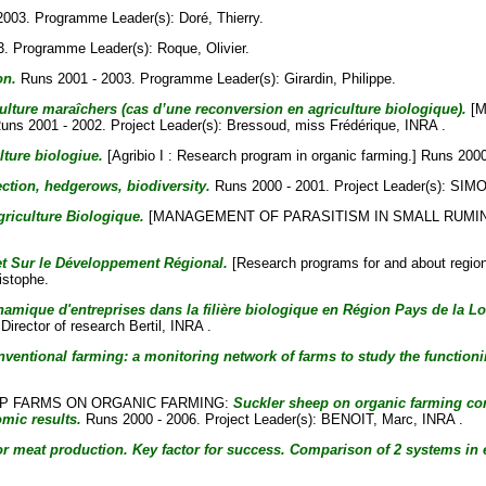
2003. Programme Leader(s):
Doré, Thierry
.
3. Programme Leader(s):
Roque, Olivier
.
on.
Runs 2001 - 2003. Programme Leader(s):
Girardin, Philippe
.
lture maraîchers (cas d’une reconversion en agriculture biologique).
[Ma
 Runs 2001 - 2002. Project Leader(s):
Bressoud, miss Frédérique
, INRA .
ture biologiue.
[Agribio I : Research program in organic farming.] Runs 2000
otection, hedgerows, biodiversity.
Runs 2000 - 2001. Project Leader(s):
SIMO
riculture Biologique.
[MANAGEMENT OF PARASITISM IN SMALL RUMINA
 Sur le Développement Régional.
[Research programs for and about regio
istophe
.
amique d'entreprises dans la filière biologique en Région Pays de la Lo
Director of research Bertil
, INRA .
ventional farming: a monitoring network of farms to study the functioni
EP FARMS ON ORGANIC FARMING:
Suckler sheep on organic farming co
mic results.
Runs 2000 - 2006. Project Leader(s):
BENOIT, Marc
, INRA .
 meat production. Key factor for success. Comparison of 2 systems in 