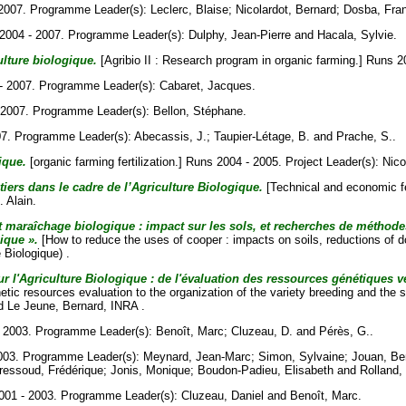
2007. Programme Leader(s):
Leclerc, Blaise
;
Nicolardot, Bernard
;
Dosba, Fra
004 - 2007. Programme Leader(s):
Dulphy, Jean-Pierre
and
Hacala, Sylvie
.
lture biologique.
[Agribio II : Research program in organic farming.] Runs 2
- 2007. Programme Leader(s):
Cabaret, Jacques
.
2007. Programme Leader(s):
Bellon, Stéphane
.
7. Programme Leader(s):
Abecassis, J.
;
Taupier-Létage, B.
and
Prache, S.
.
ique.
[organic farming fertilization.] Runs 2004 - 2005. Project Leader(s):
Nico
tiers dans le cadre de l’Agriculture Biologique.
[Technical and economic fea
. Alain
.
 et maraîchage biologique : impact sur les sols, et recherches de méthode
ique ».
[How to reduce the uses of cooper : impacts on soils, reductions of d
 Biologique) .
 l'Agriculture Biologique : de l'évaluation des ressources génétiques ve
etic resources evaluation to the organization of the variety breeding and the
d
Le Jeune, Bernard
, INRA .
 2003. Programme Leader(s):
Benoît, Marc
;
Cluzeau, D.
and
Pérès, G.
.
003. Programme Leader(s):
Meynard, Jean-Marc
;
Simon, Sylvaine
;
Jouan, Be
ressoud, Frédérique
;
Jonis, Monique
;
Boudon-Padieu, Elisabeth
and
Rolland,
01 - 2003. Programme Leader(s):
Cluzeau, Daniel
and
Benoît, Marc
.