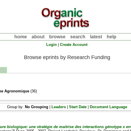
home
about
browse
search
latest
help
Login
|
Create Account
Browse eprints by Research Funding
rche Agronomique
(36)
Group by:
No Grouping
|
Leaders
|
Start Date
|
Document Language
lture biologique: une stratégie de maitrise des interactions génotype x 