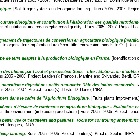
ractions?] Runs 2005 - 2007. Project Leader(s):
Desclaux, Dr. Dominique
and
ogique.
[Soil tillage systems under organic farming.] Runs 2005 - 2007. Proje
iculture biologique et contribution à l'élaboration des qualités nutritio
n of nutritional and organoleptic bread quality.] Runs 2005 - 2007. Project Le
ement de trajectoires de conversion en agriculture biologique (maraîch
 to organic farming (horticulture) Short title: conversion models to OF.] Runs
me de terre adaptés à la production biologique en France.
[Identification
n des filières par l’aval et prospective Sous – titre : Elaboration d’outi
ns 2005 - 2006. Project Leader(s):
François, Martine
and
Sylvander, Bertil
, GR
u parasitisme digestif des petits ruminants: Rôle des tanins condensés.
[
uns 2005 - 2007. Project Leader(s):
Hoste, Dr Hervé
, INRA .
tiers dans le cadre de l’Agriculture Biologique.
[Fruits plants improvment.
systèmes d’élevage de ruminants en agriculture biologique – Evaluation d
on the environment (in breeding production).] Runs 2005 - 2006. Project Leade
h better use of treatments and pastures. Tools for controlling anthelmint
ret, Jacques
, INRA .
sheep farming.
Runs 2005 - 2006. Project Leader(s):
Prache, Sophie
, INRA .