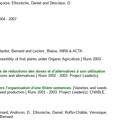
nçoise
;
Ellissèche, Daniel
and
Desclaux, D.
.
004 - 2007.
lardot, Bernard
and
Leclerc, Blaise
, INRA & ACTA .
sibility of fruit plants under Organic Agriculture.] Runs 2003 -
s de réductions des doses et d’alternatives à son utilisation
oses and alternatives.] Runs 2002 - 2003. Project Leader(s):
rs l'organisation d'une filière semences.
[Varieties and seeds
 seed production.] Runs 2001 - 2003. Project Leader(s):
CHABLE,
rnard
;
Andrivon, D.
;
Ellissèche, Daniel
;
Ruffio-Châble, Véronique
;
 Bernard
.