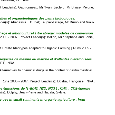
Chiffoleau, Dr. Yuna
.
ct Leader(s):
Gautronneau, Mr Yvan
;
Leclerc, Mr Blaise
;
Peigné,
nnelles et organoleptiques des pains biologiques.
ader(s):
Abecassis, Dr Joel
;
Taupier-Letage, Mr Bruno
and
Viaux,
age et arboriculture) Titre abrégé: modèles de conversion
 2005 - 2007. Project Leader(s):
Bellon, Mr Stéphane
and
Jonis,
 of Potato Ideotypes adapted to Organic Farming.] Runs 2005 -
ls négociés de mesure du marché et d’attentes hiérarchisées
ET, INRA .
Alternatives to chemical drugs in the control of gastrointestinal
] Runs 2005 - 2007. Project Leader(s):
Dosba, Françoise
, INRA .
es émissions de N -(NH3, N2O, NO3 ) , CH4, , CO2-énergie
r(s):
Dulphy, Jean-Pierre
and
Hacala, Sylvie
.
ic use in small ruminants in organic agriculture : from