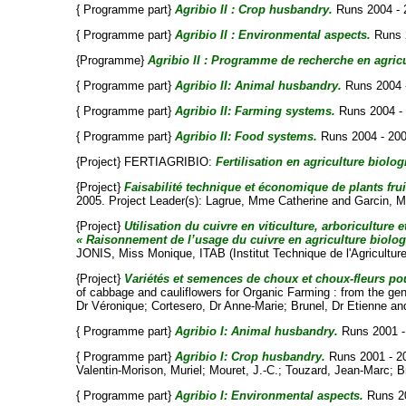
{ Programme part}
Agribio II : Crop husbandry.
Runs 2004 - 
{ Programme part}
Agribio II : Environmental aspects.
Runs 2
{Programme}
Agribio II : Programme de recherche en agricu
{ Programme part}
Agribio II: Animal husbandry.
Runs 2004 
{ Programme part}
Agribio II: Farming systems.
Runs 2004 - 
{ Programme part}
Agribio II: Food systems.
Runs 2004 - 200
{Project} FERTIAGRIBIO:
Fertilisation en agriculture biolog
{Project}
Faisabilité technique et économique de plants frui
2005. Project Leader(s):
Lagrue, Mme Catherine
and
Garcin, M
{Project}
Utilisation du cuivre en viticulture, arboriculture
« Raisonnement de l’usage du cuivre en agriculture biolog
JONIS, Miss Monique
, ITAB (Institut Technique de l'Agriculture
{Project}
Variétés et semences de choux et choux-fleurs pour
of cabbage and cauliflowers for Organic Farming : from the gen
Dr Véronique
;
Cortesero, Dr Anne-Marie
;
Brunel, Dr Etienne
an
{ Programme part}
Agribio I: Animal husbandry.
Runs 2001 -
{ Programme part}
Agribio I: Crop husbandry.
Runs 2001 - 2
Valentin-Morison, Muriel
;
Mouret, J.-C.
;
Touzard, Jean-Marc
;
B
{ Programme part}
Agribio I: Environmental aspects.
Runs 20