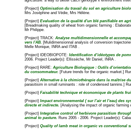
agriculture: a way to better catch genotype x environment inte
{Project}
Optimisation du travail du sol en agriculture biol
Mrs Joséphine
and
Védie, Mrs Hélène
.
{Project}
Evaluation de la qualité d'un blé panifiable en agr
[Breadmaking quality of wheat from organic farming : Elaboratio
Mr Philippe
.
{Project} TRACK:
Analyse multidimensionnelle et accompagn
vers l'AB.
[Mulidimensionnal analysis of conversion trajectories
Melle Monique
, INRA and ITAB .
{Project} IDEOBIOPOTE:
Identification d’idéotypes de pom
2006. Project Leader(s):
Ellissèche, Mr Daniel
, INRA .
{Project} RARE:
Agriculture Biologique : Outils d’orientatio
du consommateur.
[Future trends for the organic market.] Ru
{Project}
Alternative à la chimiothérapie dans la maîtrise d
parasitisim in small ruminants : role of condensed tannins.] R
{Project}
Faisabilité technique et économique de plants frui
{Project}
Impact environnemental ( sur l’air et l’eau) des 
directe et indirecte.
[Analysing the impact of organic farming 
{Project}
Integrative control of herbivore parasitism throug
animal to pasture.
Runs 2005 - 2006. Project Leader(s):
Caba
{Project}
Quality of lamb meat in organic vs conventional 