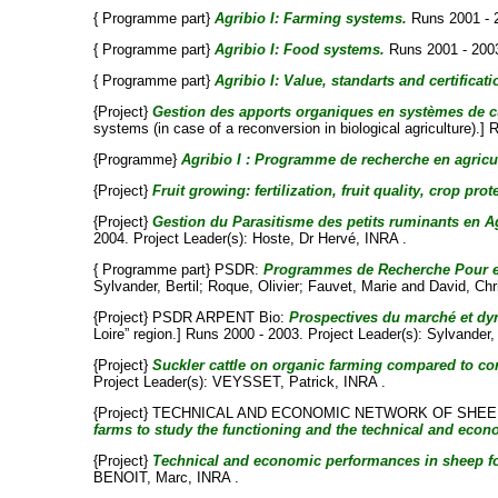
{ Programme part}
Agribio I: Farming systems.
Runs 2001 - 
{ Programme part}
Agribio I: Food systems.
Runs 2001 - 200
{ Programme part}
Agribio I: Value, standarts and certificati
{Project}
Gestion des apports organiques en systèmes de cu
systems (in case of a reconversion in biological agriculture).]
{Programme}
Agribio I : Programme de recherche en agricul
{Project}
Fruit growing: fertilization, fruit quality, crop pr
{Project}
Gestion du Parasitisme des petits ruminants en Ag
2004. Project Leader(s):
Hoste, Dr Hervé
, INRA .
{ Programme part} PSDR:
Programmes de Recherche Pour et
Sylvander, Bertil
;
Roque, Olivier
;
Fauvet, Marie
and
David, Chr
{Project} PSDR ARPENT Bio:
Prospectives du marché et dyn
Loire” region.] Runs 2000 - 2003. Project Leader(s):
Sylvander, 
{Project}
Suckler cattle on organic farming compared to con
Project Leader(s):
VEYSSET, Patrick
, INRA .
{Project} TECHNICAL AND ECONOMIC NETWORK OF SHE
farms to study the functioning and the technical and econo
{Project}
Technical and economic performances in sheep for
BENOIT, Marc
, INRA .